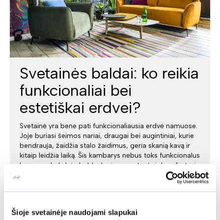
Svetainės baldai: ko reikia
funkcionaliai bei
estetiškai erdvei?
Svetainė yra bene pati funkcionaliausia erdvė namuose.
Joje buriasi šeimos nariai, draugai bei augintiniai, kurie
bendrauja, žaidžia stalo žaidimus, geria skanią kavą ir
kitaip leidžia laiką. Šis kambarys nebus toks funkcionalus
be geros kokybės baldų, kurie garantuoja ir komfortą, ir
patogumą, saugumą.
Šioje svetainėje naudojami slapukai