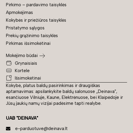
Pirkimo – pardavimo taisyklės
Apmokėjimas
Kokybės ir priežiūros taisyklės
Pristatymo sąlygos
Prekių grąžinimo taisyklės
Pirkimas išsimokėtinai
Mokėjimo būdai
Grynaisiais
Kortele
Išsimokėtinai
Kokybė, platus baldų pasirinkimas ir draugiškas
aptarnavimas: apsilankykite baldų salonuose „Deinava",
esančiuose Vilniuje, Kaune, Elektrėnuose, bei Klaipėdoje ir
Jūsų jaukių namų vizijai padėsime tapti realybe.
UAB "DEINAVA"
e-parduotuve@deinava.lt