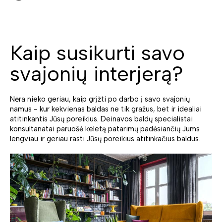
Kaip susikurti savo
svajonių interjerą?
Nėra nieko geriau, kaip grįžti po darbo į savo svajonių
namus - kur kekvienas baldas ne tik gražus, bet ir idealiai
atitinkantis Jūsų poreikius. Deinavos baldų specialistai
konsultanatai paruošė keletą patarimų padėsiančių Jums
lengviau ir geriau rasti Jūsų poreikius atitinkačius baldus.