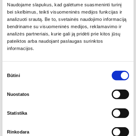
Naudojame slapukus, kad galėtume suasmeninti turinį
bei skelbimus, teikti visuomeninės medijos funkcijas ir
analizuoti srautą. Be to, svetainės naudojimo informaciją
bendriname su visuomeninės medijos, reklamavimo ir
analizės partneriais, kurie gali ją pridėti prie kitos jūsų
pateiktos arba naudojant paslaugas surinktos
informacijos.
Sutikimo
Būtini
pasirinkimas
Svetainės baldų
Nuostatos
išdėstymo idėjos: kaip
planuoti erdvę
Statistika
funkcionaliai ir stilingai?
Renkantis svetainės baldus, svarbu atsižvelgti ne tik į jų
Rinkodara