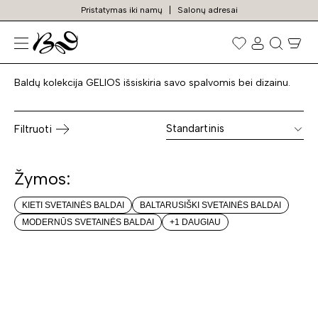
Pristatymas iki namų
Salonų adresai
GELIOS
Prekių
paieška
Baldų kolekcija GELIOS išsiskiria savo spalvomis bei dizainu.
Standartinis
Filtruoti
Žymos:
KIETI SVETAINĖS BALDAI
BALTARUSIŠKI SVETAINĖS BALDAI
MODERNŪS SVETAINĖS BALDAI
+1 DAUGIAU