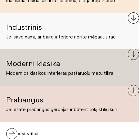
Klasikiniai baldai alsuoja solidumu, elegancija ir prabanga. Paprastai jie būna masyvūs, kuria didybės įspūdį. Neabejotinai jie bus geriausias pasirinkimas estetiškam ir rafinuotam klasikiniam namų interjerui. Kartais klasikiniai baldai traktuojami kaip senoviniai, bet tai ne tiesa – klasika yra stilius, neišsemiama elegancija ir rafinuotumas.
Industrinis
Jei savo namų ar biuro interjere norite mėgautis racionaliai išnaudotomis erdvėmis, funkcionalumu ir esate neabejingi tamsesniam koloritui bei praktiškiems sprendimams, tuomet industrinis stilius bus būtent tai, ko Jums reikia. O industrinio stiliaus baldus išsirinksite mūsų asortimente.
Moderni klasika
Modernios klasikos interjeras pastaruoju metu tikrai yra „ant bangos“. Tie, kurie nenori pernelyg nutolti nuo klasikos, bet drauge žavisi šiuolaikiškais sprendimais, su malonumu savo namuose kuria klasikos ir modernaus interjero tandemą – elegantišką, subtilų ir žavingą.
Prabangus
Jei esate prabangos gerbėjas ir būtent tokį stilių kuriate savo namuose ar biure, tuomet solidūs, prabangūs baldai nepriekaištingai įsilies į Jūsų kuriamą interjerą.
Visi stiliai