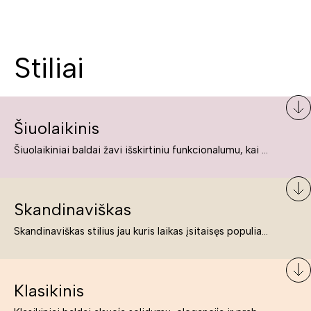
Stiliai
Šiuolaikinis
Šiuolaikiniai baldai žavi išskirtiniu funkcionalumu, kai kurie jų pelnytai net pavadinami meno kūriniais, nes jie tikrai yra išskirtiniai, originalūs ir puikiai atliepiantys į šiuolaikinių žmonių poreikius bei gyvenimo būdo ypatumus.
Skandinaviškas
Skandinaviškas stilius jau kuris laikas įsitaisęs populiariausiųjų sąraše. Namai, butai labai dažnai įrengiami remiantis būtent šio stiliaus ypatumais. Dėl švelnių spalvų, praktiškumo ir estetikos jis masina tuos, kurie neabejingi šviesiem ar neutralių spalvų koloritui, paprastumui, funkcionalumui, natūralumui ir stilingai estetikai. Platų skandinaviškų baldų spektrą rasite „Deinavos baldų“ asortimente.
Klasikinis