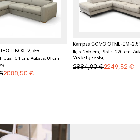
Kampas COMO OTML-EM-2,5
TEO LLBOX-2,5FR
Ilgis: 265 cm, Plotis: 220 cm, Au
Yra kelių spalvų
 Plotis: 104 cm, Aukštis: 81 cm
lvų
2884,00
€
2249,52
€
€
2008,50
€