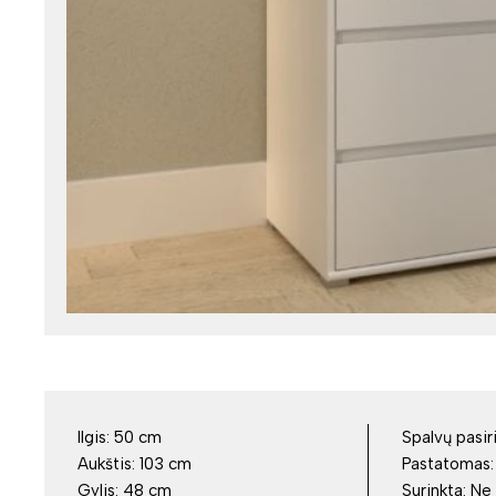
Ilgis:
50 cm
Spalvų pasir
Aukštis:
103 cm
Pastatomas
Gylis:
48 cm
Surinkta:
Ne