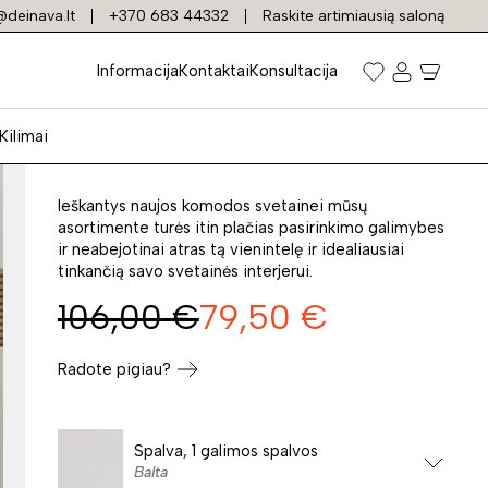
deinava.lt
+370 683 44332
Raskite artimiausią saloną
Komoda DAEDALUS
Informacija
Kontaktai
Konsultacija
03
Kilimai
Prekės kodas: 37927
Ieškantys naujos komodos svetainei mūsų
asortimente turės itin plačias pasirinkimo galimybes
ir neabejotinai atras tą vienintelę ir idealiausiai
tinkančią savo svetainės interjerui.
106,00
€
79,50
€
Radote pigiau?
Spalva, 1 galimos spalvos
Balta