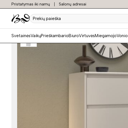
Pristatymas iki namų
Salonų adresai
Prekių
paieška
Svetainės
Vaikų
Prieškambario
Biuro
Virtuvės
Miegamojo
Vonio