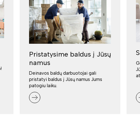
S
Pristatysime baldus į Jūsų
namus
G
ų
J
Deinavos baldų darbuotojai gali
a
pristatyi baldus į Jūsų namus Jums
patogiu laiku.