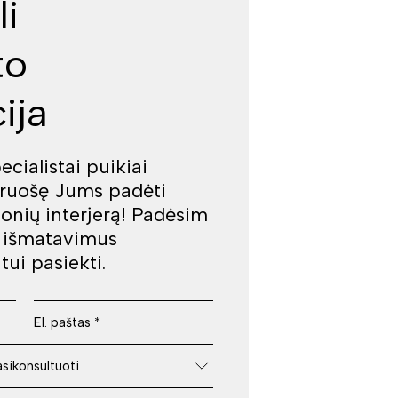
li
to
ija
cialistai puikiai
iruošę Jums padėti
jonių interjerą! Padėsim
š išmatavimus
tui pasiekti.