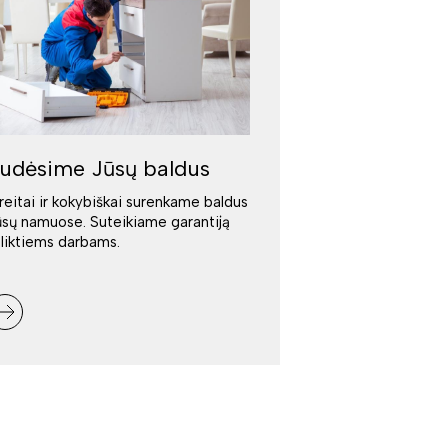
udėsime Jūsų baldus
reitai ir kokybiškai surenkame baldus
ūsų namuose. Suteikiame garantiją
tliktiems darbams.