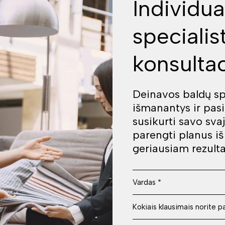
Individua
specialis
konsultac
Deinavos baldų spe
išmanantys ir pas
susikurti savo sva
parengti planus i
geriausiam rezulta