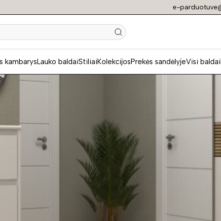
e-parduotuve@
N
s kambarys
Lauko baldai
Stiliai
Kolekcijos
Prekės sandėlyje
Visi baldai