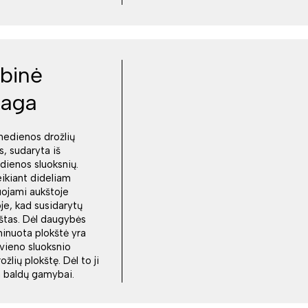
binė
iaga
medienos drožlių
s, sudaryta iš
dienos sluoksnių.
eikiant dideliam
juojami aukštoje
e, kad susidarytų
kštas. Dėl daugybės
minuota plokštė yra
 vieno sluoksnio
lių plokštę. Dėl to ji
ka baldų gamybai.