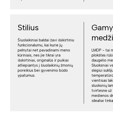
Stilius
Gamy
medž
Šiuolaikiniai baldai žavi išskirtiniu
funkcionalumu, kai kurie jų
pelnytai net pavadinami meno
LMDP - tai 
kūriniais, nes jie tikrai yra
plokštės rūši
išskirtiniai, originalūs ir puikiai
daugelio me
atliepiantys į šiuolaikinių žmonių
Sluoksniai v
poreikius bei gyvenimo būdo
slėgiui sukli
ypatumus.
temperatūroj
vientisas la
sluoksnių la
tvirtesnė už
medienos drož
idealiai tin