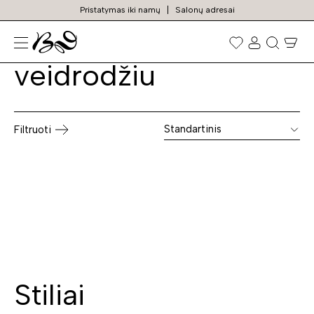
Pristatymas iki namų
Salonų adresai
Komoda su
Prekių
paieška
veidrodžiu
Standartinis
Filtruoti
Stiliai