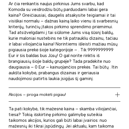
Ar čia renkantis naujus pirkinius Jums svarbu, kad
Komoda su veidrodžiu būtų parduodami labai gera
kaina? Greičiausiai, daugelis atsakysite teigiamai ir tai
visiškai normalu – dažnas kainą laiko vienu iš svarbesnių
kriterijų, turinčių įtakos pirkimo sprendimo priėmimui.
Tad atsižvelgdami į tai siūlome Jums visą šūsnį baldų,
kurie maloniai nustebins ne tik patraukliu dizainu, tačiau
ir labai viliojančia kaina! Norintiems išleisti mažiau mūsų
pigiausia prekė šioje kategorijoje – . Tik 9999999999
Eur ir šis baldas bus Jūsų! O gal norite rinktis iš
brangiausių šioje baldų grupėje? Tada pradėkite nuo
daugiausia – 0 Eur – kainuojančios prekės. Tai būtų . Itin
aukšta kokybė, prabangus dizainas ir geriausia
naudojimosi patirtis laukia įsigijus šį gaminį.
Akcijos – proga mokėti pigiau!
Ta pati kokybė, tik mažesnė kaina – skamba viliojančiai,
tiesa? Tokią išskirtinę pirkimo galimybę suteikia
taikomos akcijos, kurios gali būti labai įvairios: nuo
mažesnių iki tikrai įspūdingų. Jei aktualu, kam taikoma