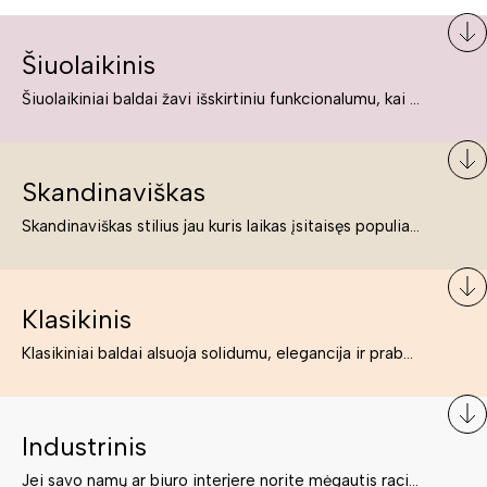
Šiuolaikinis
Šiuolaikiniai baldai žavi išskirtiniu funkcionalumu, kai kurie jų pelnytai net pavadinami meno kūriniais, nes jie tikrai yra išskirtiniai, originalūs ir puikiai atliepiantys į šiuolaikinių žmonių poreikius bei gyvenimo būdo ypatumus.
Skandinaviškas
Skandinaviškas stilius jau kuris laikas įsitaisęs populiariausiųjų sąraše. Namai, butai labai dažnai įrengiami remiantis būtent šio stiliaus ypatumais. Dėl švelnių spalvų, praktiškumo ir estetikos jis masina tuos, kurie neabejingi šviesiem ar neutralių spalvų koloritui, paprastumui, funkcionalumui, natūralumui ir stilingai estetikai. Platų skandinaviškų baldų spektrą rasite „Deinavos baldų“ asortimente.
Klasikinis
Klasikiniai baldai alsuoja solidumu, elegancija ir prabanga. Paprastai jie būna masyvūs, kuria didybės įspūdį. Neabejotinai jie bus geriausias pasirinkimas estetiškam ir rafinuotam klasikiniam namų interjerui. Kartais klasikiniai baldai traktuojami kaip senoviniai, bet tai ne tiesa – klasika yra stilius, neišsemiama elegancija ir rafinuotumas.
Industrinis
Jei savo namų ar biuro interjere norite mėgautis racionaliai išnaudotomis erdvėmis, funkcionalumu ir esate neabejingi tamsesniam koloritui bei praktiškiems sprendimams, tuomet industrinis stilius bus būtent tai, ko Jums reikia. O industrinio stiliaus baldus išsirinksite mūsų asortimente.