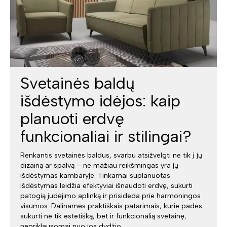
Svetainės baldų
išdėstymo idėjos: kaip
planuoti erdvę
funkcionaliai ir stilingai?
Renkantis svetainės baldus, svarbu atsižvelgti ne tik į jų
dizainą ar spalvą – ne mažiau reikšmingas yra jų
išdėstymas kambaryje. Tinkamai suplanuotas
išdėstymas leidžia efektyviai išnaudoti erdvę, sukurti
patogią judėjimo aplinką ir prisideda prie harmoningos
visumos. Dalinamės praktiškais patarimais, kurie padės
sukurti ne tik estetišką, bet ir funkcionalią svetainę,
nepriklausomai nuo jos dydžio.