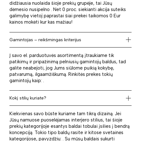
didžiausia nuolaida šioje prekių grupėje, tai Jūsų
dėmesio nusipelno . Net 0 proc. siekianti akcija suteiks
galimybę vietoj paprastai šiai prekei taikomos 0 Eur
kainos mokėti kur kas mažiau!
Gamintojas – reikšmingas kriterijus
Į savo el. parduotuvės asortimentą įtraukiame tik
patikimų ir pripažinimą pelniusių gamintojų baldus, tad
galite neabejoti, jog Jums siūlome puikią kokybę,
patvarumą, ilgaamžiškumą. Rinkitės prekes tokių
gamintojų kaip: .
Kokį stilių kuriate?
Kiekvienas savo būste kuriame tam tikrą dizainą. Jei
Jūsų namuose puoselėjamas interjero stilius, tai šioje
prekių kategorijoje esantys baldai tobulai įsilies į bendrą
koncepciją. Tokio tipo baldų rasite ir kitose svetainės
kategorijose, pavyzdžiu: . Su mūsų baldais sukurti