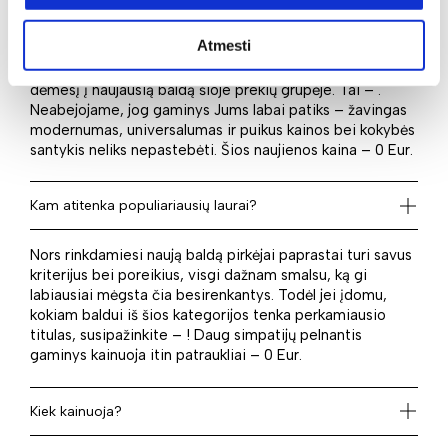
Kas naujo laukia?
Atmesti
Norite rinktis iš naujausių pasiūlymų? Tuomet atkreipkite
dėmesį į naujausią baldą šioje prekių grupėje. Tai – .
Neabejojame, jog gaminys Jums labai patiks – žavingas
modernumas, universalumas ir puikus kainos bei kokybės
santykis neliks nepastebėti. Šios naujienos kaina – 0 Eur.
Kam atitenka populiariausių laurai?
Nors rinkdamiesi naują baldą pirkėjai paprastai turi savus
kriterijus bei poreikius, visgi dažnam smalsu, ką gi
labiausiai mėgsta čia besirenkantys. Todėl jei įdomu,
kokiam baldui iš šios kategorijos tenka perkamiausio
titulas, susipažinkite – ! Daug simpatijų pelnantis
gaminys kainuoja itin patraukliai – 0 Eur.
Kiek kainuoja?