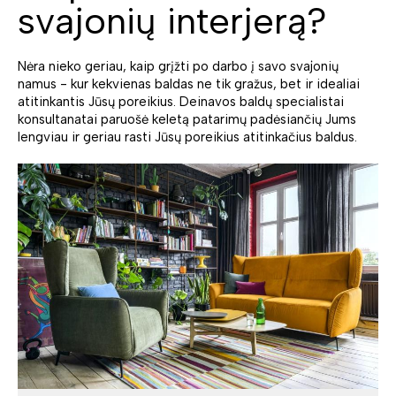
svajonių interjerą?
Nėra nieko geriau, kaip grįžti po darbo į savo svajonių
namus - kur kekvienas baldas ne tik gražus, bet ir idealiai
atitinkantis Jūsų poreikius. Deinavos baldų specialistai
konsultanatai paruošė keletą patarimų padėsiančių Jums
lengviau ir geriau rasti Jūsų poreikius atitinkačius baldus.