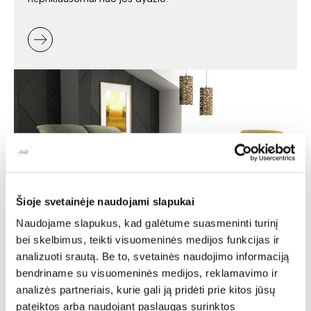
Šioje svetainėje naudojami slapukai
Naudojame slapukus, kad galėtume suasmeninti turinį
bei skelbimus, teikti visuomeninės medijos funkcijas ir
Minkšti baldai -
analizuoti srautą. Be to, svetainės naudojimo informaciją
jaukumas ir stilius jūsų
bendriname su visuomeninės medijos, reklamavimo ir
analizės partneriais, kurie gali ją pridėti prie kitos jūsų
namuose
pateiktos arba naudojant paslaugas surinktos