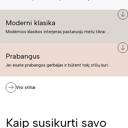
Moderni klasika
Modernios klasikos interjeras pastaruoju metu tikrai yra „ant bangos“. Tie, kurie nenori pernelyg nutolti nuo klasikos, bet drauge žavisi šiuolaikiškais sprendimais, su malonumu savo namuose kuria klasikos ir modernaus interjero tandemą – elegantišką, subtilų ir žavingą.
Prabangus
Jei esate prabangos gerbėjas ir būtent tokį stilių kuriate savo namuose ar biure, tuomet solidūs, prabangūs baldai nepriekaištingai įsilies į Jūsų kuriamą interjerą.
Visi stiliai
Kaip susikurti savo