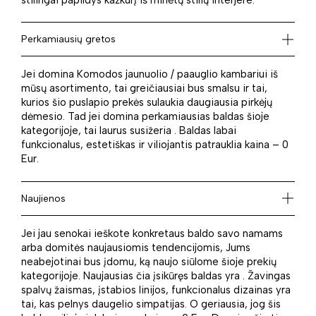
Perkamiausių gretos
Jei domina Komodos jaunuolio / paauglio kambariui iš
mūsų asortimento, tai greičiausiai bus smalsu ir tai,
kurios šio puslapio prekės sulaukia daugiausia pirkėjų
dėmesio. Tad jei domina perkamiausias baldas šioje
kategorijoje, tai laurus susižeria . Baldas labai
funkcionalus, estetiškas ir viliojantis patrauklia kaina – 0
Eur.
Naujienos
Jei jau senokai ieškote konkretaus baldo savo namams
arba domitės naujausiomis tendencijomis, Jums
neabejotinai bus įdomu, ką naujo siūlome šioje prekių
kategorijoje. Naujausias čia įsikūręs baldas yra . Žavingas
spalvų žaismas, įstabios linijos, funkcionalus dizainas yra
tai, kas pelnys daugelio simpatijas. O geriausia, jog šis