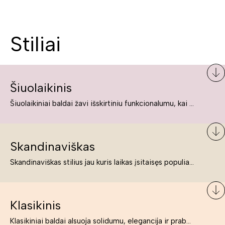
Stiliai
Šiuolaikinis
Šiuolaikiniai baldai žavi išskirtiniu funkcionalumu, kai kurie jų pelnytai net pavadinami meno kūriniais, nes jie tikrai yra išskirtiniai, originalūs ir puikiai atliepiantys į šiuolaikinių žmonių poreikius bei gyvenimo būdo ypatumus.
Skandinaviškas
Skandinaviškas stilius jau kuris laikas įsitaisęs populiariausiųjų sąraše. Namai, butai labai dažnai įrengiami remiantis būtent šio stiliaus ypatumais. Dėl švelnių spalvų, praktiškumo ir estetikos jis masina tuos, kurie neabejingi šviesiem ar neutralių spalvų koloritui, paprastumui, funkcionalumui, natūralumui ir stilingai estetikai. Platų skandinaviškų baldų spektrą rasite „Deinavos baldų“ asortimente.
Klasikinis
Klasikiniai baldai alsuoja solidumu, elegancija ir prabanga. Paprastai jie būna masyvūs, kuria didybės įspūdį. Neabejotinai jie bus geriausias pasirinkimas estetiškam ir rafinuotam klasikiniam namų interjerui. Kartais klasikiniai baldai traktuojami kaip senoviniai, bet tai ne tiesa – klasika yra stilius, neišsemiama elegancija ir rafinuotumas.