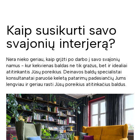
Kaip susikurti savo
svajonių interjerą?
Nėra nieko geriau, kaip grįžti po darbo į savo svajonių
namus - kur kekvienas baldas ne tik gražus, bet ir idealiai
atitinkantis Jūsų poreikius. Deinavos baldų specialistai
konsultanatai paruošė keletą patarimų padėsiančių Jums
lengviau ir geriau rasti Jūsų poreikius atitinkačius baldus.