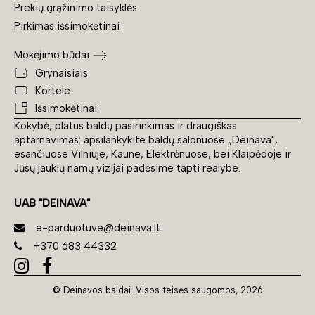
Prekių grąžinimo taisyklės
Pirkimas išsimokėtinai
Mokėjimo būdai
Grynaisiais
Kortele
Išsimokėtinai
Kokybė, platus baldų pasirinkimas ir draugiškas
aptarnavimas: apsilankykite baldų salonuose „Deinava",
esančiuose Vilniuje, Kaune, Elektrėnuose, bei Klaipėdoje ir
Jūsų jaukių namų vizijai padėsime tapti realybe.
UAB "DEINAVA"
e-parduotuve@deinava.lt
+370 683 44332
© Deinavos baldai. Visos teisės saugomos, 2026