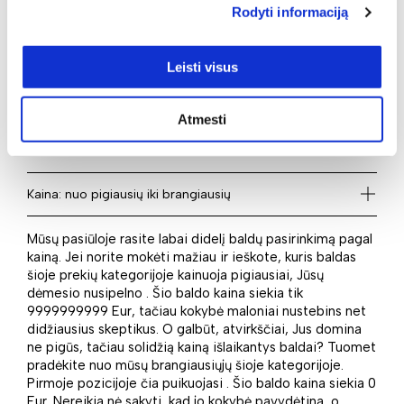
Rodyti informaciją
romantiškam, moderniam ar kitokiam interjerui
realizuoti. Todėl smagu pasiūlyti platų įvairių baldų
pasirinkimą. Tad jeigu Jums aktualu Komodos jaunuolio /
Leisti visus
paauglio kambariui, tikrai kiekvienas atrasite tą baldą,
kuris labiausiai derės konkrečiame interjere. 1 – tiek
prekių rasite šiame puslapyje. Taigi identifikuokite savo
Atmesti
poreikius ir įsigykite juos idealiai atitinkantį baldą mūsų
el. parduotuvėje.
Kaina: nuo pigiausių iki brangiausių
Mūsų pasiūloje rasite labai didelį baldų pasirinkimą pagal
kainą. Jei norite mokėti mažiau ir ieškote, kuris baldas
šioje prekių kategorijoje kainuoja pigiausiai, Jūsų
dėmesio nusipelno . Šio baldo kaina siekia tik
9999999999 Eur, tačiau kokybė maloniai nustebins net
didžiausius skeptikus. O galbūt, atvirkščiai, Jus domina
ne pigūs, tačiau solidžią kainą išlaikantys baldai? Tuomet
pradėkite nuo mūsų brangiausiųjų šioje kategorijoje.
Pirmoje pozicijoje čia puikuojasi . Šio baldo kaina siekia 0
Eur. Nereikia nė sakyti, kad jo kokybė pavydėtina, o