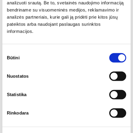
analizuoti srautą. Be to, svetainės naudojimo informaciją
Minkšti baldai -
bendriname su visuomeninės medijos, reklamavimo ir
jaukumas ir stilius jūsų
analizės partneriais, kurie gali ją pridėti prie kitos jūsų
pateiktos arba naudojant paslaugas surinktos
namuose
informacijos.
Minkšti baldai yra vienas svarbiausių interjero elementų,
kuris suteikia erdvei jaukumo, estetikos ir patogumo. Jie
Sutikimo
gali tapti pagrindiniu akcentu, subalansuoti kambario
Būtini
proporcijas ar tiesiog sukurti vietą atsipalaidavimui.
pasirinkimas
Nuostatos
Statistika
Rinkodara
Kiekvienas baldas turi savo funkciją, prisidedančią prie
namų gyventojų komforto. Negana to, jie padeda kurti
norimą stilių – savo spalvomis, formomis, kitais dizaino
ypatumais baldai suteikia begalę variacijų jaukiam,