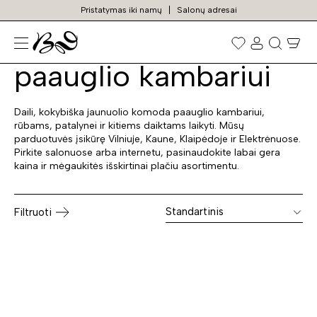
Pristatymas iki namų
Salonų adresai
Komodos jaunuolio /
Prekių
paieška
paauglio kambariui
Daili, kokybiška jaunuolio komoda paauglio kambariui,
rūbams, patalynei ir kitiems daiktams laikyti. Mūsų
parduotuvės įsikūrę Vilniuje, Kaune, Klaipėdoje ir Elektrėnuose.
Pirkite salonuose arba internetu, pasinaudokite labai gera
kaina ir mėgaukitės išskirtinai plačiu asortimentu.
Standartinis
Filtruoti