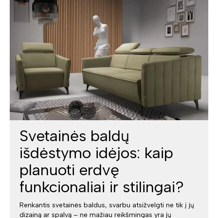
Svetainės baldų
išdėstymo idėjos: kaip
planuoti erdvę
funkcionaliai ir stilingai?
Renkantis svetainės baldus, svarbu atsižvelgti ne tik į jų
dizainą ar spalvą – ne mažiau reikšmingas yra jų