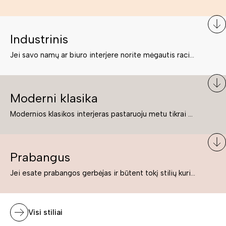
Industrinis
Jei savo namų ar biuro interjere norite mėgautis racionaliai išnaudotomis erdvėmis, funkcionalumu ir esate neabejingi tamsesniam koloritui bei praktiškiems sprendimams, tuomet industrinis stilius bus būtent tai, ko Jums reikia. O industrinio stiliaus baldus išsirinksite mūsų asortimente.
Moderni klasika
Modernios klasikos interjeras pastaruoju metu tikrai yra „ant bangos“. Tie, kurie nenori pernelyg nutolti nuo klasikos, bet drauge žavisi šiuolaikiškais sprendimais, su malonumu savo namuose kuria klasikos ir modernaus interjero tandemą – elegantišką, subtilų ir žavingą.
Prabangus
Jei esate prabangos gerbėjas ir būtent tokį stilių kuriate savo namuose ar biure, tuomet solidūs, prabangūs baldai nepriekaištingai įsilies į Jūsų kuriamą interjerą.
Visi stiliai