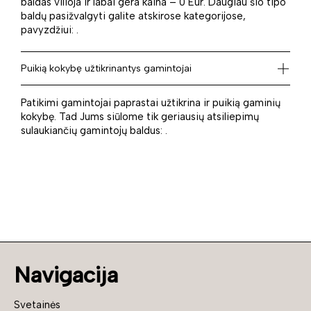
baldas vilioja ir labai gera kaina – 0 Eur. Daugiau šio tipo
baldų pasižvalgyti galite atskirose kategorijose,
pavyzdžiui: .
Puikią kokybę užtikrinantys gamintojai
Patikimi gamintojai paprastai užtikrina ir puikią gaminių
kokybę. Tad Jums siūlome tik geriausių atsiliepimų
sulaukiančių gamintojų baldus: .
Navigacija
Svetainės