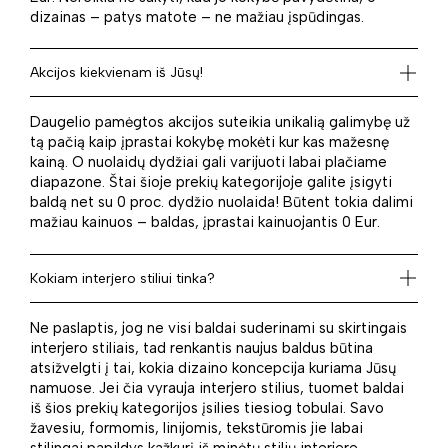
dizainas – patys matote – ne mažiau įspūdingas.
Akcijos kiekvienam iš Jūsų!
Daugelio pamėgtos akcijos suteikia unikalią galimybę už
tą pačią kaip įprastai kokybę mokėti kur kas mažesnę
kainą. O nuolaidų dydžiai gali varijuoti labai plačiame
diapazone. Štai šioje prekių kategorijoje galite įsigyti
baldą net su 0 proc. dydžio nuolaida! Būtent tokia dalimi
mažiau kainuos – baldas, įprastai kainuojantis 0 Eur.
Kokiam interjero stiliui tinka?
Ne paslaptis, jog ne visi baldai suderinami su skirtingais
interjero stiliais, tad renkantis naujus baldus būtina
atsižvelgti į tai, kokia dizaino koncepcija kuriama Jūsų
namuose. Jei čia vyrauja interjero stilius, tuomet baldai
iš šios prekių kategorijos įsilies tiesiog tobulai. Savo
žavesiu, formomis, linijomis, tekstūromis jie labai
stilingai papildys kažkurį iš minėtų stilių interjere.