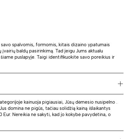
– savo spalvomis, formomis, kitais dizaino ypatumais
 įvairių baldų pasirinkimą. Tad jeigu Jums aktualu
šiame puslapyje. Taigi identifikuokite savo poreikius ir
kategorijoje kainuoja pigiausiai, Jūsų dėmesio nusipelno .
Jus domina ne pigūs, tačiau solidžią kainą išlaikantys
0 Eur. Nereikia nė sakyti, kad jo kokybė pavydėtina, o