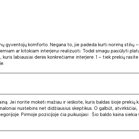
amų gyventojų komforto. Negana to, jie padeda kurti norimą stilių 
rniam ar kitokiam interjerui realizuoti. Todėl smagu pasiūlyti platų
uris labiausiai derės konkrečiame interjere. 1 – tiek prekių rasite 
je.
ainą. Jei norite mokėti mažiau ir ieškote, kuris baldas šioje prekių 
loniai nustebins net didžiausius skeptikus. O galbūt, atvirkščiai, 
orijoje. Pirmoje pozicijoje čia puikuojasi . Šio baldo kaina siekia 