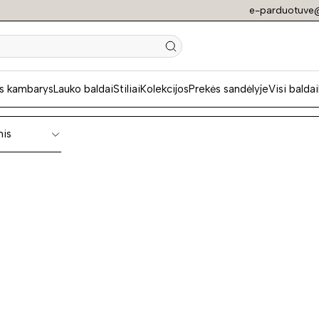
e-parduotuve@
dos miegamajame
s kambarys
Lauko baldai
Stiliai
Kolekcijos
Prekės sandėlyje
Visi baldai
nis