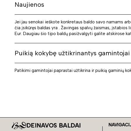
Naujienos
Jei jau senokai ieškote konkretaus baldo savo namams arba
čia įsikūręs baldas yra . Žavingas spalvų žaismas, įstabios li
Eur. Daugiau šio tipo baldų pasižvalgyti galite atskirose ka
Puikią kokybę užtikrinantys gamintojai
Patikimi gamintojai paprastai užtikrina ir puikią gaminių k
DEINAVOS BALDAI
NAVIGACI