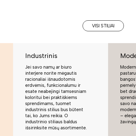
VISI STILIAI
Industrinis
Mode
Jei savo namų ar biuro
Moderni
interjere norite mėgautis
pastaru
racionaliai išnaudotomis
bangos“
erdvėmis, funkcionalumu ir
pernely
esate neabejingi tamsesniam
bet dra
koloritui bei praktiškiems
sprend
sprendimams, tuomet
savo na
industrinis stilius bus būtent
modern
tai, ko Jums reikia. O
– elegan
industrinio stiliaus baldus
žavingą
išsirinksite mūsų asortimente.