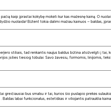
pačią kaip įprastai kokybę mokėti kur kas mažesnę kainą. O nuolaid
. dydžio nuolaida! Būtent tokia dalimi mažiau kainuos – baldas, įpras
terjero stiliais, tad renkantis naujus baldus būtina atsižvelgti į ta
rijos įsilies tiesiog tobulai. Savo žavesiu, formomis, linijomis, tekst
reičiausiai bus smalsu ir tai, kurios šio puslapio prekės sulauki
. Baldas labai funkcionalus, estetiškas ir viliojantis patrauklia kaina