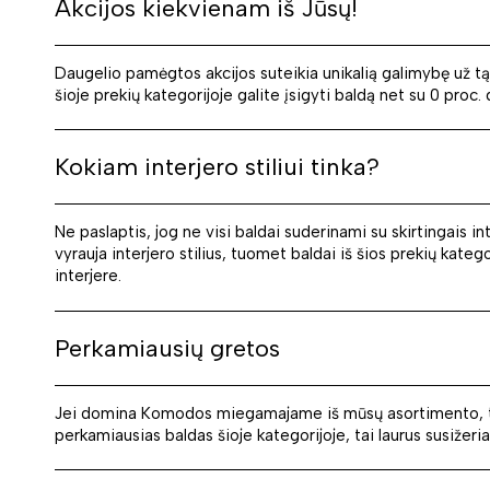
Akcijos kiekvienam iš Jūsų!
Daugelio pamėgtos akcijos suteikia unikalią galimybę už tą 
šioje prekių kategorijoje galite įsigyti baldą net su 0 proc
Kokiam interjero stiliui tinka?
Ne paslaptis, jog ne visi baldai suderinami su skirtingais in
vyrauja interjero stilius, tuomet baldai iš šios prekių katego
interjere.
Perkamiausių gretos
Jei domina Komodos miegamajame iš mūsų asortimento, tai g
perkamiausias baldas šioje kategorijoje, tai laurus susižeria 