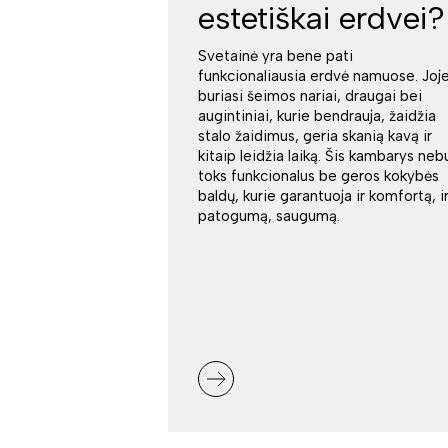
estetiškai erdvei?
Svetainė yra bene pati
funkcionaliausia erdvė namuose. Joj
buriasi šeimos nariai, draugai bei
augintiniai, kurie bendrauja, žaidžia
stalo žaidimus, geria skanią kavą ir
kitaip leidžia laiką. Šis kambarys neb
toks funkcionalus be geros kokybės
baldų, kurie garantuoja ir komfortą, i
patogumą, saugumą.