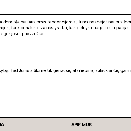
 domitės naujausiomis tendencijomis, Jums neabejotinai bus įdomu
nijos, funkcionalus dizainas yra tai, kas pelnys daugelio simpatijas. 
tegorijose, pavyzdžiui: .
okybę. Tad Jums siūlome tik geriausių atsiliepimų sulaukiančių gamin
JA
APIE MUS