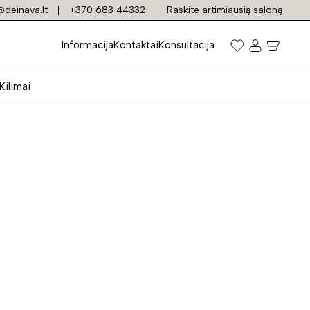
deinava.lt
+370 683 44332
Raskite artimiausią saloną
Informacija
Kontaktai
Konsultacija
Kilimai