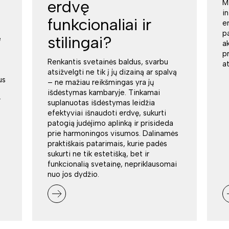
erdvę
M
i
funkcionaliai ir
e
p
stilingai?
e
a
p
Renkantis svetainės baldus, svarbu
a
atsižvelgti ne tik į jų dizainą ar spalvą
us
– ne mažiau reikšmingas yra jų
išdėstymas kambaryje. Tinkamai
r
suplanuotas išdėstymas leidžia
efektyviai išnaudoti erdvę, sukurti
patogią judėjimo aplinką ir prisideda
prie harmoningos visumos. Dalinamės
praktiškais patarimais, kurie padės
sukurti ne tik estetišką, bet ir
funkcionalią svetainę, nepriklausomai
nuo jos dydžio.