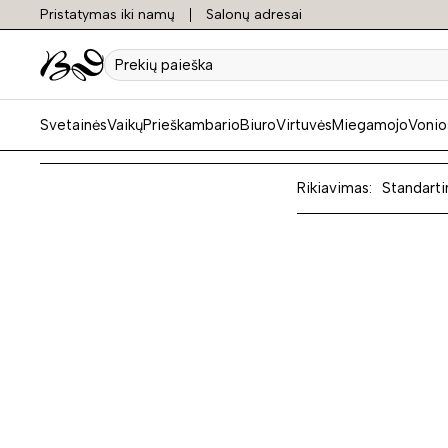
Pristatymas iki namų
Salonų adresai
Komo
Prekių
paieška
Svetainės
Vaikų
Prieškambario
Biuro
Virtuvės
Miegamojo
Vonio
Rikiavimas:
Standarti