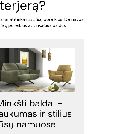
terjerą?
aliai atitinkantis Jūsų poreikius. Deinavos
ūsų poreikius atitinkačius baldus.
Minkšti baldai -
jaukumas ir stilius
jūsų namuose