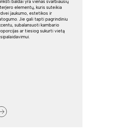
inkšti baldai yra vienas svarbiausių
nterjero elementų, kuris suteikia
rdvei jaukumo, estetikos ir
atogumo. Jie gali tapti pagrindiniu
kcentu, subalansuoti kambario
roporcijas ar tiesiog sukurti vietą
tsipalaidavimui.