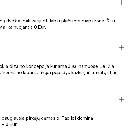
ų dydžiai gali varijuoti labai plačiame diapazone. Štai
tai kainuojantis 0 Eur.
i, kokia dizaino koncepcija kuriama Jūsų namuose. Jei čia
ūromis jie labai stilingai papildys kažkurį iš minėtų stilių
a daugiausia pirkėjų dėmesio. Tad jei domina
 – 0 Eur.