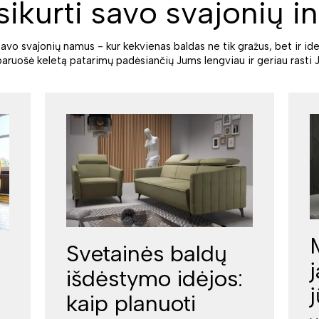
sikurti savo svajonių in
savo svajonių namus - kur kekvienas baldas ne tik gražus, bet ir ide
paruošė keletą patarimų padėsiančių Jums lengviau ir geriau rasti J
Svetainės baldų
išdėstymo idėjos:
kaip planuoti