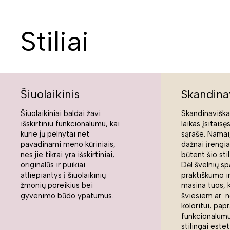
Stiliai
Šiuolaikinis
Skandina
Šiuolaikiniai baldai žavi
Skandinaviškas
išskirtiniu funkcionalumu, kai
laikas įsitaisę
kurie jų pelnytai net
sąraše. Namai,
pavadinami meno kūriniais,
dažnai įrengi
nes jie tikrai yra išskirtiniai,
būtent šio sti
originalūs ir puikiai
Dėl švelnių sp
atliepiantys į šiuolaikinių
praktiškumo ir
žmonių poreikius bei
masina tuos, 
gyvenimo būdo ypatumus.
šviesiem ar n
koloritui, pap
funkcionalumui
stilingai estet