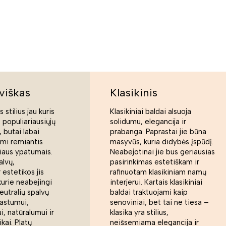
viškas
Klasikinis
 stilius jau kuris
Klasikiniai baldai alsuoja
s populiariausiųjų
solidumu, elegancija ir
 butai labai
prabanga. Paprastai jie būna
ami remiantis
masyvūs, kuria didybės įspūdį.
liaus ypatumais.
Neabejotinai jie bus geriausias
alvų,
pasirinkimas estetiškam ir
 estetikos jis
rafinuotam klasikiniam namų
kurie neabejingi
interjerui. Kartais klasikiniai
eutralių spalvų
baldai traktuojami kaip
rastumui,
senoviniai, bet tai ne tiesa –
, natūralumui ir
klasika yra stilius,
ikai. Platų
neišsemiama elegancija ir