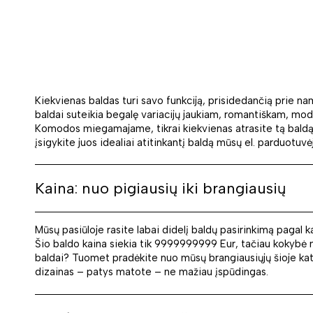
Kiekvienas baldas turi savo funkciją, prisidedančią prie n
baldai suteikia begalę variacijų jaukiam, romantiškam, mode
Komodos miegamajame, tikrai kiekvienas atrasite tą baldą, k
įsigykite juos idealiai atitinkantį baldą mūsų el. parduotuvė
Kaina: nuo pigiausių iki brangiausių
Mūsų pasiūloje rasite labai didelį baldų pasirinkimą pagal k
Šio baldo kaina siekia tik 9999999999 Eur, tačiau kokybė ma
baldai? Tuomet pradėkite nuo mūsų brangiausiųjų šioje kateg
dizainas – patys matote – ne mažiau įspūdingas.