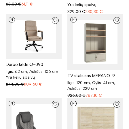
63,00
€
61,11
€
Yra kelių spalvų
329,00
€
230,30
€
N
N
Darbo kėdė Q-090
Ilgis: 62 cm, Aukštis: 106 cm
TV staliukas MERANO-9
Yra kelių spalvų
Ilgis: 120 cm, Gylis: 41 cm,
1144,00
€
1109,68
€
Aukštis: 229 cm
926,00
€
787,10
€
N
N