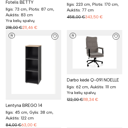
Fotelis BETTY
Ilgis: 223 cm, Plotis: 170 cm,
Ilgis: 73 cm, Plotis: 87 cm,
Aukštis: 77 cm
Aukštis: 83 cm
458,00
€
343,50
€
Yra kelių spalvų
218,00
€
211,46
€
N
N
Darbo kėdė Q-091 NOELLE
Ilgis: 62 cm, Aukštis: 111 cm
Yra kelių spalvų
122,00
€
118,34
€
Lentyna BREGO 14
Ilgis: 45 cm, Gylis: 38 cm,
Aukštis: 122 cm
84,00
€
63,00
€