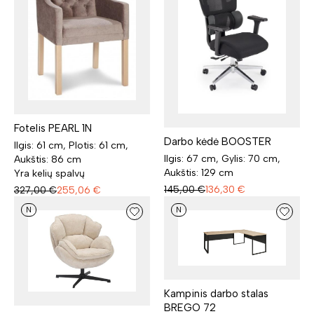
Fotelis PEARL 1N
Darbo kėdė BOOSTER
Ilgis: 61 cm, Plotis: 61 cm,
Ilgis: 67 cm, Gylis: 70 cm,
Aukštis: 86 cm
Aukštis: 129 cm
Yra kelių spalvų
145,00
€
136,30
€
327,00
€
255,06
€
N
N
Kampinis darbo stalas
BREGO 72