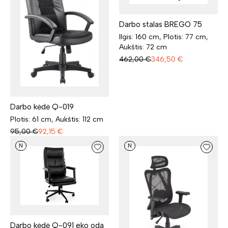
Darbo stalas BREGO 75
Ilgis: 160 cm, Plotis: 77 cm,
Aukštis: 72 cm
462,00
€
346,50
€
Darbo kėdė Q-019
Plotis: 61 cm, Aukštis: 112 cm
95,00
€
92,15
€
N
N
Darbo kėdė Q-091 eko oda