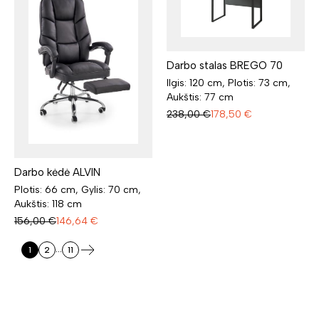
Darbo stalas BREGO 70
Ilgis: 120 cm, Plotis: 73 cm,
Aukštis: 77 cm
238,00
€
178,50
€
Darbo kėdė ALVIN
Plotis: 66 cm, Gylis: 70 cm,
Aukštis: 118 cm
156,00
€
146,64
€
...
1
2
11