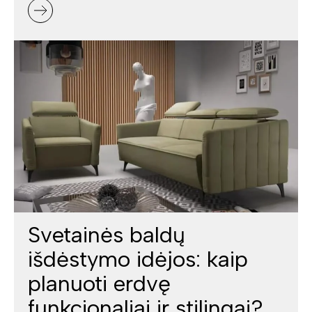
Svetainės baldų
išdėstymo idėjos: kaip
planuoti erdvę
funkcionaliai ir stilingai?