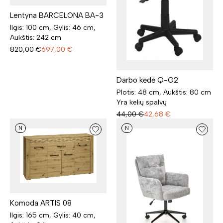
Lentyna BARCELONA BA-3
Ilgis: 100 cm, Gylis: 46 cm,
Aukštis: 242 cm
820,00
€
697,00
€
Darbo kėdė Q-G2
Plotis: 48 cm, Aukštis: 80 cm
Yra kelių spalvų
44,00
€
42,68
€
N
N
Komoda ARTIS 08
Ilgis: 165 cm, Gylis: 40 cm,