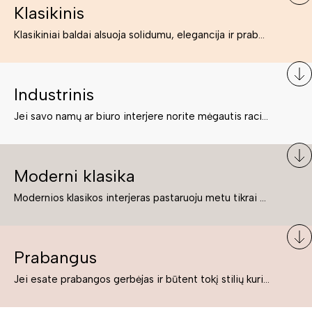
Klasikinis
Klasikiniai baldai alsuoja solidumu, elegancija ir prabanga. Paprastai jie būna masyvūs, kuria didybės įspūdį. Neabejotinai jie bus geriausias pasirinkimas estetiškam ir rafinuotam klasikiniam namų interjerui. Kartais klasikiniai baldai traktuojami kaip senoviniai, bet tai ne tiesa – klasika yra stilius, neišsemiama elegancija ir rafinuotumas.
Industrinis
Jei savo namų ar biuro interjere norite mėgautis racionaliai išnaudotomis erdvėmis, funkcionalumu ir esate neabejingi tamsesniam koloritui bei praktiškiems sprendimams, tuomet industrinis stilius bus būtent tai, ko Jums reikia. O industrinio stiliaus baldus išsirinksite mūsų asortimente.
Moderni klasika
Modernios klasikos interjeras pastaruoju metu tikrai yra „ant bangos“. Tie, kurie nenori pernelyg nutolti nuo klasikos, bet drauge žavisi šiuolaikiškais sprendimais, su malonumu savo namuose kuria klasikos ir modernaus interjero tandemą – elegantišką, subtilų ir žavingą.
Prabangus
Jei esate prabangos gerbėjas ir būtent tokį stilių kuriate savo namuose ar biure, tuomet solidūs, prabangūs baldai nepriekaištingai įsilies į Jūsų kuriamą interjerą.