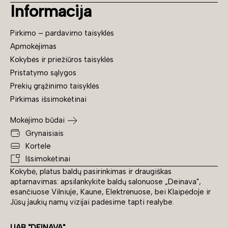
Informacija
Pirkimo – pardavimo taisyklės
Apmokėjimas
Kokybės ir priežiūros taisyklės
Pristatymo sąlygos
Prekių grąžinimo taisyklės
Pirkimas išsimokėtinai
Mokėjimo būdai
Grynaisiais
Kortele
Išsimokėtinai
Kokybė, platus baldų pasirinkimas ir draugiškas
aptarnavimas: apsilankykite baldų salonuose „Deinava",
esančiuose Vilniuje, Kaune, Elektrėnuose, bei Klaipėdoje ir
Jūsų jaukių namų vizijai padėsime tapti realybe.
UAB "DEINAVA"