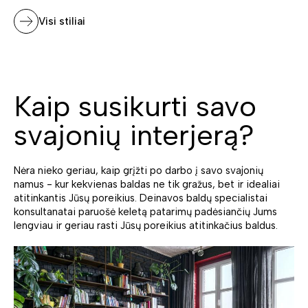
Visi stiliai
Kaip susikurti savo
svajonių interjerą?
Nėra nieko geriau, kaip grįžti po darbo į savo svajonių
namus - kur kekvienas baldas ne tik gražus, bet ir idealiai
atitinkantis Jūsų poreikius. Deinavos baldų specialistai
konsultanatai paruošė keletą patarimų padėsiančių Jums
lengviau ir geriau rasti Jūsų poreikius atitinkačius baldus.