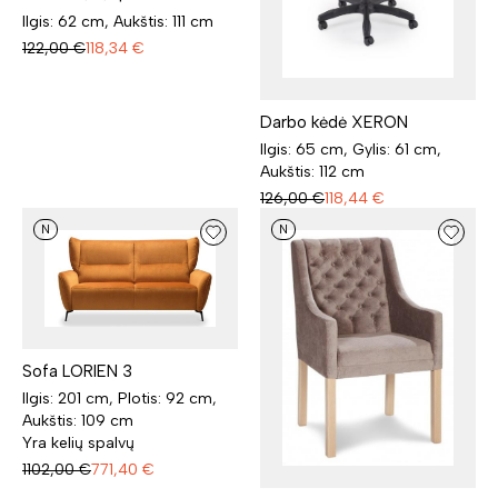
Ilgis: 62 cm, Aukštis: 111 cm
122,00
€
118,34
€
Darbo kėdė XERON
Ilgis: 65 cm, Gylis: 61 cm,
Aukštis: 112 cm
126,00
€
118,44
€
N
N
Sofa LORIEN 3
Ilgis: 201 cm, Plotis: 92 cm,
Aukštis: 109 cm
Yra kelių spalvų
1102,00
€
771,40
€