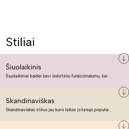
Stiliai
Šiuolaikinis
Šiuolaikiniai baldai žavi išskirtiniu funkcionalumu, kai kurie jų pelnytai net pavadinami meno kūriniais, nes jie tikrai yra išskirtiniai, originalūs ir puikiai atliepiantys į šiuolaikinių žmonių poreikius bei gyvenimo būdo ypatumus.
Skandinaviškas
Skandinaviškas stilius jau kuris laikas įsitaisęs populiariausiųjų sąraše. Namai, butai labai dažnai įrengiami remiantis būtent šio stiliaus ypatumais. Dėl švelnių spalvų, praktiškumo ir estetikos jis masina tuos, kurie neabejingi šviesiem ar neutralių spalvų koloritui, paprastumui, funkcionalumui, natūralumui ir stilingai estetikai. Platų skandinaviškų baldų spektrą rasite „Deinavos baldų“ asortimente.