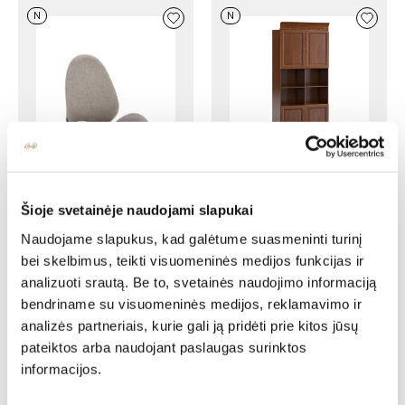
N
N
Lentyna BARCELONA BA-5
Šioje svetainėje naudojami slapukai
Ilgis: 100 cm, Gylis: 46 cm,
Aukštis: 242 cm
Naudojame slapukus, kad galėtume suasmeninti turinį
1025,00
€
871,25
€
bei skelbimus, teikti visuomeninės medijos funkcijas ir
Darbo kėdė FALCAO
analizuoti srautą. Be to, svetainės naudojimo informaciją
Plotis: 54 cm, Gylis: 58 cm,
Aukštis: 101 cm
bendriname su visuomeninės medijos, reklamavimo ir
105,00
€
98,70
€
analizės partneriais, kurie gali ją pridėti prie kitos jūsų
pateiktos arba naudojant paslaugas surinktos
N
N
informacijos.