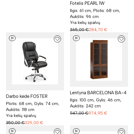
Fotelis PEARL 1W
Ilgis: 61 cm, Plotis: 68 cm,
Aukštis: 96 cm
Yra kelių spalvų
365,00
€
284,70
€
N
N
Lentyna BARCELONA BA-4
Darbo kėdė FOSTER
Ilgis: 100 cm, Gylis: 46 cm,
Plotis: 68 cm, Gylis: 74 cm,
Aukštis: 242 cm
Aukštis: 118 cm
1147,00
€
974,95
€
Yra kelių spalvų
350,00
€
329,00
€
N
N