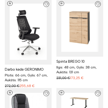
N
N
Spinta BREGO 10
Ilgis: 48 cm, Gylis: 38 cm,
Darbo kėdė GERONIMO
Aukštis: 131 cm
Plotis: 66 cm, Gylis: 67 cm,
231,00
€
173,25
€
Aukštis: 115 cm
272,00
€
255,68
€
N
N