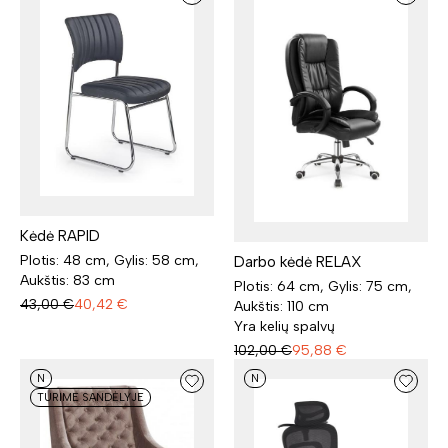
Kėdė RAPID
Plotis: 48 cm, Gylis: 58 cm,
Darbo kėdė RELAX
Aukštis: 83 cm
Plotis: 64 cm, Gylis: 75 cm,
43,00
€
40,42
€
Aukštis: 110 cm
Yra kelių spalvų
102,00
€
95,88
€
N
N
TURIME SANDĖLYJE