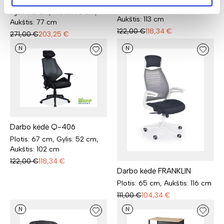
Darbo stalas BREGO 71
Plotis: 65 cm, Gylis: 50 cm,
Ilgis: 170 cm, Plotis: 73 cm,
Aukštis: 113 cm
Aukštis: 77 cm
122,00
€
118,34
€
271,00
€
203,25
€
N
N
Darbo kėdė Q-406
Plotis: 67 cm, Gylis: 52 cm,
Aukštis: 102 cm
122,00
€
118,34
€
Darbo kėdė FRANKLIN
Plotis: 65 cm, Aukštis: 116 cm
111,00
€
104,34
€
N
N