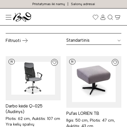
Pristatymas iki namų
Salonų adresai
Komodos su stalčiais
Prekių
paieška
Standartinis
Filtruoti
N
N
Darbo kėdė Q-025
(Audinys)
Pufas LORIEN TB
Plotis: 62 cm, Aukštis: 107 cm
Ilgis: 50 cm, Plotis: 47 cm,
Yra kelių spalvų
Aukštis: 43 cm