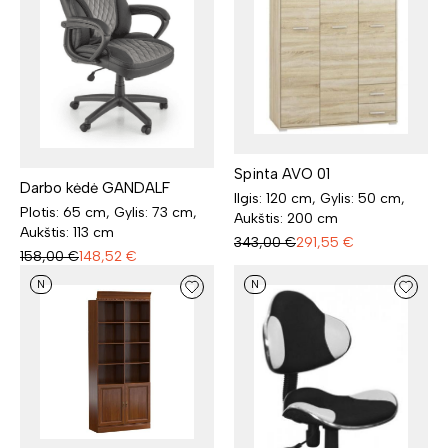
Spinta AVO 01
Darbo kėdė GANDALF
Ilgis: 120 cm, Gylis: 50 cm,
Plotis: 65 cm, Gylis: 73 cm,
Aukštis: 200 cm
Aukštis: 113 cm
343,00
€
291,55
€
158,00
€
148,52
€
N
N