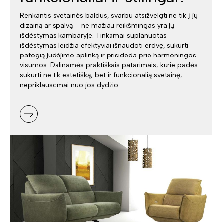
Renkantis svetainės baldus, svarbu atsižvelgti ne tik į jų
dizainą ar spalvą – ne mažiau reikšmingas yra jų
išdėstymas kambaryje. Tinkamai suplanuotas
išdėstymas leidžia efektyviai išnaudoti erdvę, sukurti
patogią judėjimo aplinką ir prisideda prie harmoningos
visumos. Dalinamės praktiškais patarimais, kurie padės
sukurti ne tik estetišką, bet ir funkcionalią svetainę,
nepriklausomai nuo jos dydžio.