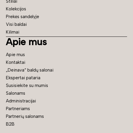
Stiliai
Kolekcijos
Prekės sandėlyje
Visi baldai
Kilimai
Apie mus
Apie mus
Kontaktai
„Deinava“ baldų salonai
Ekspertai pataria
Susisiekite su mumis
Salonams
Administracijai
Partneriams
Partnerių salonams
B2B