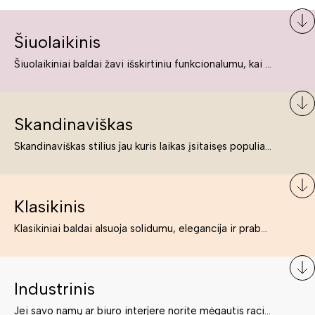
Šiuolaikinis
Šiuolaikiniai baldai žavi išskirtiniu funkcionalumu, kai kurie jų pelnytai net pavadinami meno kūriniais, nes jie tikrai yra išskirtiniai, originalūs ir puikiai atliepiantys į šiuolaikinių žmonių poreikius bei gyvenimo būdo ypatumus.
Skandinaviškas
Skandinaviškas stilius jau kuris laikas įsitaisęs populiariausiųjų sąraše. Namai, butai labai dažnai įrengiami remiantis būtent šio stiliaus ypatumais. Dėl švelnių spalvų, praktiškumo ir estetikos jis masina tuos, kurie neabejingi šviesiem ar neutralių spalvų koloritui, paprastumui, funkcionalumui, natūralumui ir stilingai estetikai. Platų skandinaviškų baldų spektrą rasite „Deinavos baldų“ asortimente.
Klasikinis
Klasikiniai baldai alsuoja solidumu, elegancija ir prabanga. Paprastai jie būna masyvūs, kuria didybės įspūdį. Neabejotinai jie bus geriausias pasirinkimas estetiškam ir rafinuotam klasikiniam namų interjerui. Kartais klasikiniai baldai traktuojami kaip senoviniai, bet tai ne tiesa – klasika yra stilius, neišsemiama elegancija ir rafinuotumas.
Industrinis
Jei savo namų ar biuro interjere norite mėgautis racionaliai išnaudotomis erdvėmis, funkcionalumu ir esate neabejingi tamsesniam koloritui bei praktiškiems sprendimams, tuomet industrinis stilius bus būtent tai, ko Jums reikia. O industrinio stiliaus baldus išsirinksite mūsų asortimente.