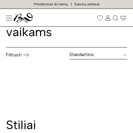
Pristatymas iki namų
Salonų adresai
Lenkiški baldai
Prekių
paieška
vaikams
Standartinis
Filtruoti
Stiliai