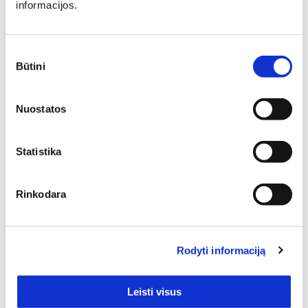
informacijos.
Minkšti baldai yra vienas svarbiausių interjero elementų,
kuris suteikia erdvei jaukumo, estetikos ir patogumo. Jie
gali tapti pagrindiniu akcentu, subalansuoti kambario
Sutikimo
proporcijas ar tiesiog sukurti vietą atsipalaidavimui.
Būtini
pasirinkimas
Nuostatos
Statistika
Jei Jus domina funkcionalūs, patvarūs, puikiai atrodantys
Rinkodara
bei, žinoma, aukštos kokybės baldai, tai Lenkiški baldai
vaikams tikrai verti dėmesio. Pasižvalgykite po
asortimentą ir neabejojame, jog atrasite tai, kas tobulai
tiks Jūsų namams. Puslapyje yra 1 prekių, besiskiriančių
Rodyti informaciją
savo charakteristika ir / ar išorės dizainu.
Leisti visus
Kaina: nuo pigiausių iki brangiausių