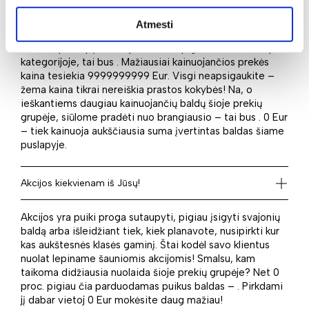
Ne paslaptis, jog pirkėjai turi skirtingą perkamąją galią:
Atmesti
vieni tos pačios paskirties baldui gali išleisti daugiau, o
kiti nori pataupyti. Tad jei ieškote pigiausio baldo šioje
kategorijoje, tai bus . Mažiausiai kainuojančios prekės
kaina tesiekia 9999999999 Eur. Visgi neapsigaukite –
žema kaina tikrai nereiškia prastos kokybės! Na, o
ieškantiems daugiau kainuojančių baldų šioje prekių
grupėje, siūlome pradėti nuo brangiausio – tai bus . 0 Eur
– tiek kainuoja aukščiausia suma įvertintas baldas šiame
puslapyje.
Akcijos kiekvienam iš Jūsų!
Akcijos yra puiki proga sutaupyti, pigiau įsigyti svajonių
baldą arba išleidžiant tiek, kiek planavote, nusipirkti kur
kas aukštesnės klasės gaminį. Štai kodėl savo klientus
nuolat lepiname šauniomis akcijomis! Smalsu, kam
taikoma didžiausia nuolaida šioje prekių grupėje? Net 0
proc. pigiau čia parduodamas puikus baldas – . Pirkdami
jį dabar vietoj 0 Eur mokėsite daug mažiau!