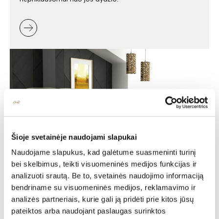
Šioje svetainėje naudojami slapukai
Naudojame slapukus, kad galėtume suasmeninti turinį
bei skelbimus, teikti visuomeninės medijos funkcijas ir
Minkšti baldai -
analizuoti srautą. Be to, svetainės naudojimo informaciją
bendriname su visuomeninės medijos, reklamavimo ir
jaukumas ir stilius jūsų
analizės partneriais, kurie gali ją pridėti prie kitos jūsų
namuose
pateiktos arba naudojant paslaugas surinktos