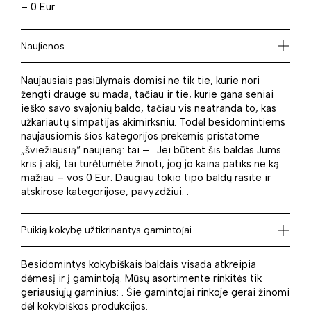
– 0 Eur.
Naujienos
Naujausiais pasiūlymais domisi ne tik tie, kurie nori
žengti drauge su mada, tačiau ir tie, kurie gana seniai
ieško savo svajonių baldo, tačiau vis neatranda to, kas
užkariautų simpatijas akimirksniu. Todėl besidomintiems
naujausiomis šios kategorijos prekėmis pristatome
„šviežiausią“ naujieną: tai – . Jei būtent šis baldas Jums
kris į akį, tai turėtumėte žinoti, jog jo kaina patiks ne ką
mažiau – vos 0 Eur. Daugiau tokio tipo baldų rasite ir
atskirose kategorijose, pavyzdžiui: .
Puikią kokybę užtikrinantys gamintojai
Besidomintys kokybiškais baldais visada atkreipia
dėmesį ir į gamintoją. Mūsų asortimente rinkitės tik
geriausiųjų gaminius: . Šie gamintojai rinkoje gerai žinomi
dėl kokybiškos produkcijos.