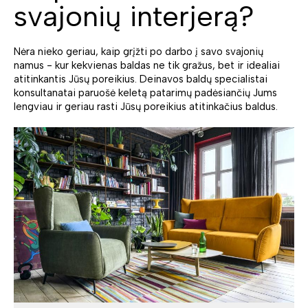
svajonių interjerą?
Nėra nieko geriau, kaip grįžti po darbo į savo svajonių
namus - kur kekvienas baldas ne tik gražus, bet ir idealiai
atitinkantis Jūsų poreikius. Deinavos baldų specialistai
konsultanatai paruošė keletą patarimų padėsiančių Jums
lengviau ir geriau rasti Jūsų poreikius atitinkačius baldus.