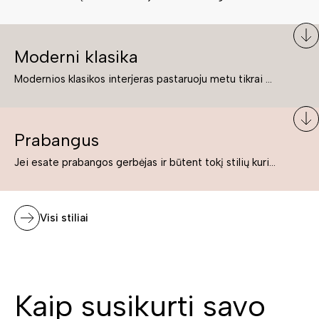
Moderni klasika
Modernios klasikos interjeras pastaruoju metu tikrai yra „ant bangos“. Tie, kurie nenori pernelyg nutolti nuo klasikos, bet drauge žavisi šiuolaikiškais sprendimais, su malonumu savo namuose kuria klasikos ir modernaus interjero tandemą – elegantišką, subtilų ir žavingą.
Prabangus
Jei esate prabangos gerbėjas ir būtent tokį stilių kuriate savo namuose ar biure, tuomet solidūs, prabangūs baldai nepriekaištingai įsilies į Jūsų kuriamą interjerą.
Visi stiliai
Kaip susikurti savo