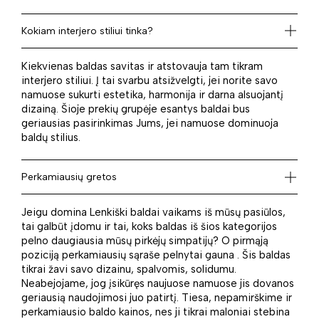
Kokiam interjero stiliui tinka?
Kiekvienas baldas savitas ir atstovauja tam tikram
interjero stiliui. Į tai svarbu atsižvelgti, jei norite savo
namuose sukurti estetika, harmonija ir darna alsuojantį
dizainą. Šioje prekių grupėje esantys baldai bus
geriausias pasirinkimas Jums, jei namuose dominuoja
baldų stilius.
Perkamiausių gretos
Jeigu domina Lenkiški baldai vaikams iš mūsų pasiūlos,
tai galbūt įdomu ir tai, koks baldas iš šios kategorijos
pelno daugiausia mūsų pirkėjų simpatijų? O pirmąją
poziciją perkamiausių sąraše pelnytai gauna . Šis baldas
tikrai žavi savo dizainu, spalvomis, solidumu.
Neabejojame, jog įsikūręs naujuose namuose jis dovanos
geriausią naudojimosi juo patirtį. Tiesa, nepamirškime ir
perkamiausio baldo kainos, nes ji tikrai maloniai stebina