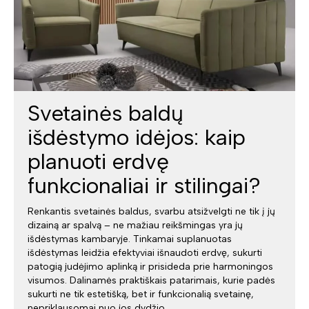
Svetainės baldų
išdėstymo idėjos: kaip
planuoti erdvę
funkcionaliai ir stilingai?
Renkantis svetainės baldus, svarbu atsižvelgti ne tik į jų
dizainą ar spalvą – ne mažiau reikšmingas yra jų
išdėstymas kambaryje. Tinkamai suplanuotas
išdėstymas leidžia efektyviai išnaudoti erdvę, sukurti
patogią judėjimo aplinką ir prisideda prie harmoningos
visumos. Dalinamės praktiškais patarimais, kurie padės
sukurti ne tik estetišką, bet ir funkcionalią svetainę,
nepriklausomai nuo jos dydžio.