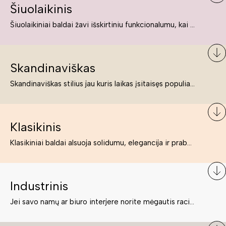
Šiuolaikinis
Šiuolaikiniai baldai žavi išskirtiniu funkcionalumu, kai kurie jų pelnytai net pavadinami meno kūriniais, nes jie tikrai yra išskirtiniai, originalūs ir puikiai atliepiantys į šiuolaikinių žmonių poreikius bei gyvenimo būdo ypatumus.
Skandinaviškas
Skandinaviškas stilius jau kuris laikas įsitaisęs populiariausiųjų sąraše. Namai, butai labai dažnai įrengiami remiantis būtent šio stiliaus ypatumais. Dėl švelnių spalvų, praktiškumo ir estetikos jis masina tuos, kurie neabejingi šviesiem ar neutralių spalvų koloritui, paprastumui, funkcionalumui, natūralumui ir stilingai estetikai. Platų skandinaviškų baldų spektrą rasite „Deinavos baldų“ asortimente.
Klasikinis
Klasikiniai baldai alsuoja solidumu, elegancija ir prabanga. Paprastai jie būna masyvūs, kuria didybės įspūdį. Neabejotinai jie bus geriausias pasirinkimas estetiškam ir rafinuotam klasikiniam namų interjerui. Kartais klasikiniai baldai traktuojami kaip senoviniai, bet tai ne tiesa – klasika yra stilius, neišsemiama elegancija ir rafinuotumas.
Industrinis
Jei savo namų ar biuro interjere norite mėgautis racionaliai išnaudotomis erdvėmis, funkcionalumu ir esate neabejingi tamsesniam koloritui bei praktiškiems sprendimams, tuomet industrinis stilius bus būtent tai, ko Jums reikia. O industrinio stiliaus baldus išsirinksite mūsų asortimente.