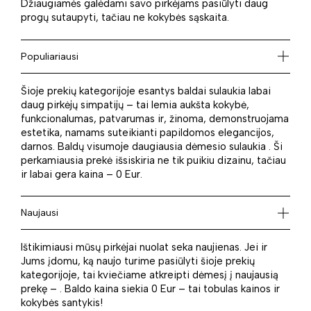
Džiaugiamės galėdami savo pirkėjams pasiūlyti daug
progų sutaupyti, tačiau ne kokybės sąskaita.
Populiariausi
Šioje prekių kategorijoje esantys baldai sulaukia labai
daug pirkėjų simpatijų – tai lemia aukšta kokybė,
funkcionalumas, patvarumas ir, žinoma, demonstruojama
estetika, namams suteikianti papildomos elegancijos,
darnos. Baldų visumoje daugiausia dėmesio sulaukia . Ši
perkamiausia prekė išsiskiria ne tik puikiu dizainu, tačiau
ir labai gera kaina – 0 Eur.
Naujausi
Ištikimiausi mūsų pirkėjai nuolat seka naujienas. Jei ir
Jums įdomu, ką naujo turime pasiūlyti šioje prekių
kategorijoje, tai kviečiame atkreipti dėmesį į naujausią
prekę – . Baldo kaina siekia 0 Eur – tai tobulas kainos ir
kokybės santykis!