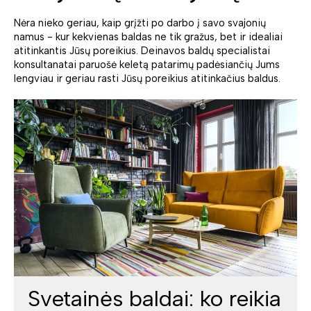
Nėra nieko geriau, kaip grįžti po darbo į savo svajonių
namus - kur kekvienas baldas ne tik gražus, bet ir idealiai
atitinkantis Jūsų poreikius. Deinavos baldų specialistai
konsultanatai paruošė keletą patarimų padėsiančių Jums
lengviau ir geriau rasti Jūsų poreikius atitinkačius baldus.
Svetainės baldai: ko reikia