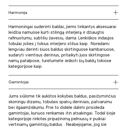
Harmonija
Harmoningai suderinti baldai, jiems tinkantys aksesuarai
leidžia namuose kurti stilingą interjerą ir džiaugtis
rafinuotumu, subtiliu žavesiu, darna. Lenkiškos indaujos
tobulai įsilies į tokius interjero stilius kaip . Norėdami
lengviau derinti šiuos baldus skirtinguose kambariuose,
sudaryti vientisus derinius, pritaikyti juos skirtingose
namų patalpose, turėtumėte ieškoti šių baldų tokiose
kategorijose kaip .
Gamintojai
Jums siūlome tik aukštos kokybės baldus, pasižyminčius
skoningu dizainu, tobulais spalvų deriniais, patvarumu
bei ilgaamžiškumu. Prie to didele dalimi prisideda
gamintojai, kuriuos renkamės itin atsakingai. Todėl šioje
kategorijoje rinkitės pripažinimą pelniusių ir puikiai
vertinamų gamintojų baldus: . Neabejojame, jog šie