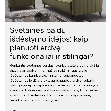
Svetainės baldų
išdėstymo idėjos: kaip
planuoti erdvę
funkcionaliai ir stilingai?
Renkantis svetainės baldus, svarbu atsižvelgti ne tik į jų
dizainą ar spalvą – ne mažiau reikšmingas yra jų
išdėstymas kambaryje. Tinkamai suplanuotas
išdėstymas leidžia efektyviai išnaudoti erdvę, sukurti
patogią judėjimo aplinką ir prisideda prie harmoningos
visumos. Dalinamės praktiškais patarimais, kurie padės
sukurti ne tik estetišką, bet ir funkcionalią svetainę,
nepriklausomai nuo jos dydžio.