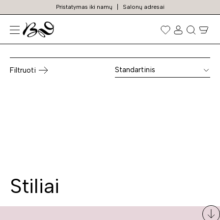
Pristatymas iki namų
Salonų adresai
Lenkiškos indaujos
Prekių
paieška
Standartinis
Filtruoti
Stiliai