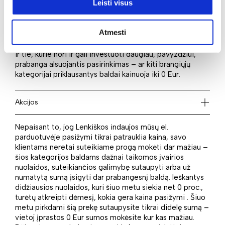
Leisti visus
Renkantis baldus neabejotinai vienas iš pasirinkimo
kriterijų yra kaina. Ieškantiems ekonomiško varianto tikrai
patiks – kaina startuoja vos nuo 9999999999 Eur. Puikus
Atmesti
kainos ir kokybės santykis leis svajonių baldus išsirinkti
norintiems mokėti pigiau. Tiesa, didelį pasirinkimą turės
ir tie, kurie nori ir gali investuoti daugiau, pavyzdžiui,
prabanga alsuojantis pasirinkimas – ar kiti brangiųjų
kategorijai priklausantys baldai kainuoja iki 0 Eur.
Akcijos
Nepaisant to, jog Lenkiškos indaujos mūsų el.
parduotuvėje pasižymi tikrai patrauklia kaina, savo
klientams neretai suteikiame progą mokėti dar mažiau –
šios kategorijos baldams dažnai taikomos įvairios
nuolaidos, suteikiančios galimybę sutaupyti arba už
numatytą sumą įsigyti dar prabangesnį baldą. Ieškantys
didžiausios nuolaidos, kuri šiuo metu siekia net 0 proc.,
turėtų atkreipti dėmesį, kokia gera kaina pasižymi . Šiuo
metu pirkdami šią prekę sutaupysite tikrai didelę sumą –
vietoj įprastos 0 Eur sumos mokėsite kur kas mažiau.