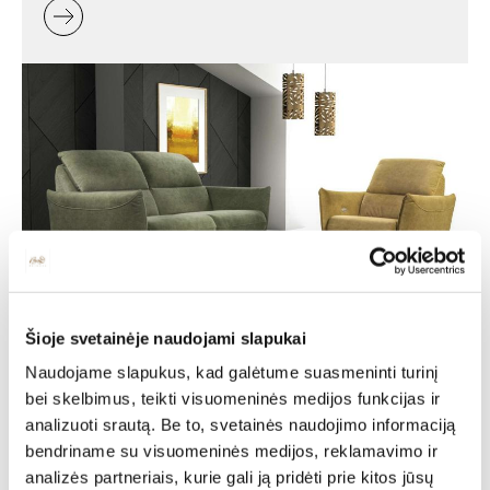
Šioje svetainėje naudojami slapukai
Minkšti baldai -
Naudojame slapukus, kad galėtume suasmeninti turinį
jaukumas ir stilius jūsų
bei skelbimus, teikti visuomeninės medijos funkcijas ir
namuose
analizuoti srautą. Be to, svetainės naudojimo informaciją
bendriname su visuomeninės medijos, reklamavimo ir
Minkšti baldai yra vienas svarbiausių interjero elementų,
analizės partneriais, kurie gali ją pridėti prie kitos jūsų
kuris suteikia erdvei jaukumo, estetikos ir patogumo. Jie