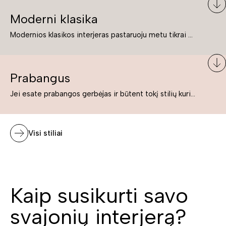
Moderni klasika
Modernios klasikos interjeras pastaruoju metu tikrai yra „ant bangos“. Tie, kurie nenori pernelyg nutolti nuo klasikos, bet drauge žavisi šiuolaikiškais sprendimais, su malonumu savo namuose kuria klasikos ir modernaus interjero tandemą – elegantišką, subtilų ir žavingą.
Prabangus
Jei esate prabangos gerbėjas ir būtent tokį stilių kuriate savo namuose ar biure, tuomet solidūs, prabangūs baldai nepriekaištingai įsilies į Jūsų kuriamą interjerą.
Visi stiliai
Kaip susikurti savo
svajonių interjerą?