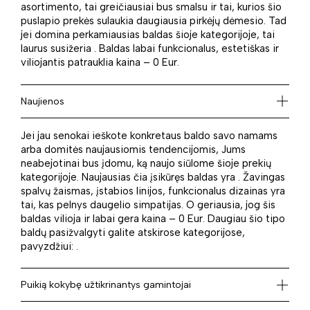
asortimento, tai greičiausiai bus smalsu ir tai, kurios šio
puslapio prekės sulaukia daugiausia pirkėjų dėmesio. Tad
jei domina perkamiausias baldas šioje kategorijoje, tai
laurus susižeria . Baldas labai funkcionalus, estetiškas ir
viliojantis patrauklia kaina – 0 Eur.
Naujienos
Jei jau senokai ieškote konkretaus baldo savo namams
arba domitės naujausiomis tendencijomis, Jums
neabejotinai bus įdomu, ką naujo siūlome šioje prekių
kategorijoje. Naujausias čia įsikūręs baldas yra . Žavingas
spalvų žaismas, įstabios linijos, funkcionalus dizainas yra
tai, kas pelnys daugelio simpatijas. O geriausia, jog šis
baldas vilioja ir labai gera kaina – 0 Eur. Daugiau šio tipo
baldų pasižvalgyti galite atskirose kategorijose,
pavyzdžiui: .
Puikią kokybę užtikrinantys gamintojai