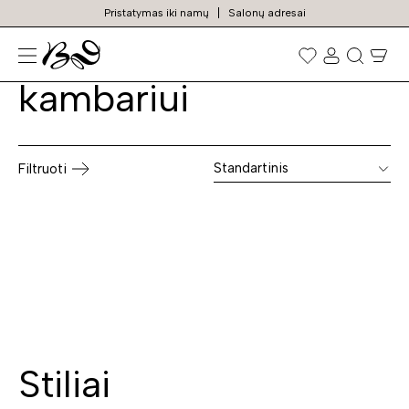
Pristatymas iki namų
Salonų adresai
Lentynos vaiko
Prekių
paieška
kambariui
Standartinis
Filtruoti
Stiliai