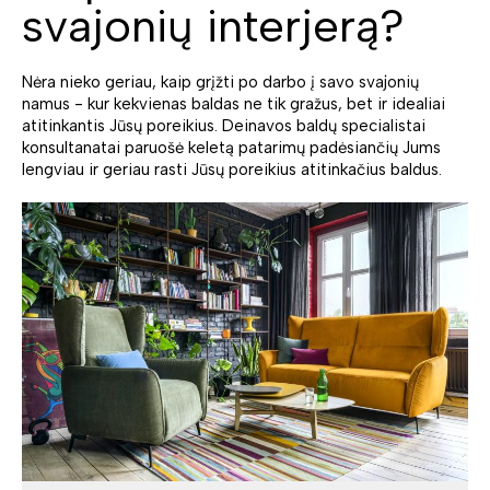
svajonių interjerą?
Nėra nieko geriau, kaip grįžti po darbo į savo svajonių
namus - kur kekvienas baldas ne tik gražus, bet ir idealiai
atitinkantis Jūsų poreikius. Deinavos baldų specialistai
konsultanatai paruošė keletą patarimų padėsiančių Jums
lengviau ir geriau rasti Jūsų poreikius atitinkačius baldus.