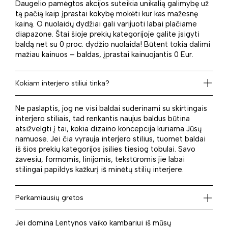
Daugelio pamėgtos akcijos suteikia unikalią galimybę už
tą pačią kaip įprastai kokybę mokėti kur kas mažesnę
kainą. O nuolaidų dydžiai gali varijuoti labai plačiame
diapazone. Štai šioje prekių kategorijoje galite įsigyti
baldą net su 0 proc. dydžio nuolaida! Būtent tokia dalimi
mažiau kainuos – baldas, įprastai kainuojantis 0 Eur.
Kokiam interjero stiliui tinka?
Ne paslaptis, jog ne visi baldai suderinami su skirtingais
interjero stiliais, tad renkantis naujus baldus būtina
atsižvelgti į tai, kokia dizaino koncepcija kuriama Jūsų
namuose. Jei čia vyrauja interjero stilius, tuomet baldai
iš šios prekių kategorijos įsilies tiesiog tobulai. Savo
žavesiu, formomis, linijomis, tekstūromis jie labai
stilingai papildys kažkurį iš minėtų stilių interjere.
Perkamiausių gretos
Jei domina Lentynos vaiko kambariui iš mūsų