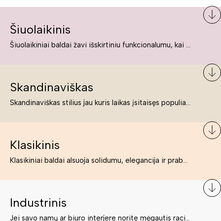
Šiuolaikinis
Šiuolaikiniai baldai žavi išskirtiniu funkcionalumu, kai kurie jų pelnytai net pavadinami meno kūriniais, nes jie tikrai yra išskirtiniai, originalūs ir puikiai atliepiantys į šiuolaikinių žmonių poreikius bei gyvenimo būdo ypatumus.
Skandinaviškas
Skandinaviškas stilius jau kuris laikas įsitaisęs populiariausiųjų sąraše. Namai, butai labai dažnai įrengiami remiantis būtent šio stiliaus ypatumais. Dėl švelnių spalvų, praktiškumo ir estetikos jis masina tuos, kurie neabejingi šviesiem ar neutralių spalvų koloritui, paprastumui, funkcionalumui, natūralumui ir stilingai estetikai. Platų skandinaviškų baldų spektrą rasite „Deinavos baldų“ asortimente.
Klasikinis
Klasikiniai baldai alsuoja solidumu, elegancija ir prabanga. Paprastai jie būna masyvūs, kuria didybės įspūdį. Neabejotinai jie bus geriausias pasirinkimas estetiškam ir rafinuotam klasikiniam namų interjerui. Kartais klasikiniai baldai traktuojami kaip senoviniai, bet tai ne tiesa – klasika yra stilius, neišsemiama elegancija ir rafinuotumas.
Industrinis
Jei savo namų ar biuro interjere norite mėgautis racionaliai išnaudotomis erdvėmis, funkcionalumu ir esate neabejingi tamsesniam koloritui bei praktiškiems sprendimams, tuomet industrinis stilius bus būtent tai, ko Jums reikia. O industrinio stiliaus baldus išsirinksite mūsų asortimente.