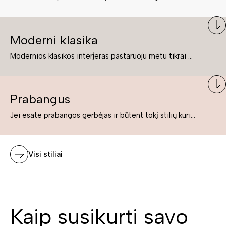
Moderni klasika
Modernios klasikos interjeras pastaruoju metu tikrai yra „ant bangos“. Tie, kurie nenori pernelyg nutolti nuo klasikos, bet drauge žavisi šiuolaikiškais sprendimais, su malonumu savo namuose kuria klasikos ir modernaus interjero tandemą – elegantišką, subtilų ir žavingą.
Prabangus
Jei esate prabangos gerbėjas ir būtent tokį stilių kuriate savo namuose ar biure, tuomet solidūs, prabangūs baldai nepriekaištingai įsilies į Jūsų kuriamą interjerą.
Visi stiliai
Kaip susikurti savo