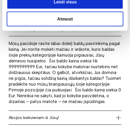
rasite šiame puslapyje. Taigi identifikuokite savo
Leisti visus
poreikius ir įsigykite juos idealiai atitinkantį baldą mūsų
el. parduotuvėje.
Atmesti
Kaina: nuo pigiausių iki brangiausių
Mūsų pasiūloje rasite labai didelį baldų pasirinkimą pagal
kainą. Jei norite mokėti mažiau ir ieškote, kuris baldas
šioje prekių kategorijoje kainuoja pigiausiai, Jūsų
dėmesio nusipelno . Šio baldo kaina siekia tik
9999999999 Eur, tačiau kokybė maloniai nustebins net
didžiausius skeptikus. O galbūt, atvirkščiai, Jus domina
ne pigūs, tačiau solidžią kainą išlaikantys baldai? Tuomet
pradėkite nuo mūsų brangiausiųjų šioje kategorijoje.
Pirmoje pozicijoje čia puikuojasi . Šio baldo kaina siekia 0
Eur. Nereikia nė sakyti, kad jo kokybė pavydėtina, o
dizainas – patys matote – ne mažiau įspūdingas.
Akcijos kiekvienam iš Jūsų!