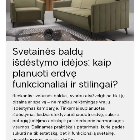
Svetainės baldų
išdėstymo idėjos: kaip
planuoti erdvę
funkcionaliai ir stilingai?
Renkantis svetainės baldus, svarbu atsižvelgti ne tik į jų
dizainą ar spalvą – ne mažiau reikšmingas yra jų
išdėstymas kambaryje. Tinkamai suplanuotas
išdėstymas leidžia efektyviai išnaudoti erdvę, sukurti
patogią judėjimo aplinką ir prisideda prie harmoningos
visumos. Dalinamės praktiškais patarimais, kurie padės
sukurti ne tik estetišką, bet ir funkcionalią svetainę,
nepriklausomai nuo jos dydžio.