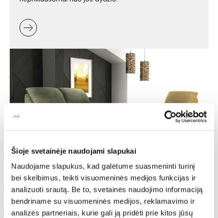
Šioje svetainėje naudojami slapukai
Naudojame slapukus, kad galėtume suasmeninti turinį
Minkšti baldai -
bei skelbimus, teikti visuomeninės medijos funkcijas ir
jaukumas ir stilius jūsų
analizuoti srautą. Be to, svetainės naudojimo informaciją
bendriname su visuomeninės medijos, reklamavimo ir
namuose
analizės partneriais, kurie gali ją pridėti prie kitos jūsų