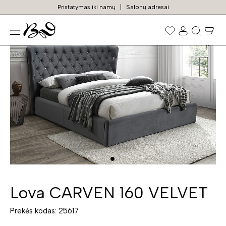
Pristatymas iki namų
Salonų adresai
N
Prekių
paieška
Lova CARVEN 160 VELVET
Prekės kodas: 25617