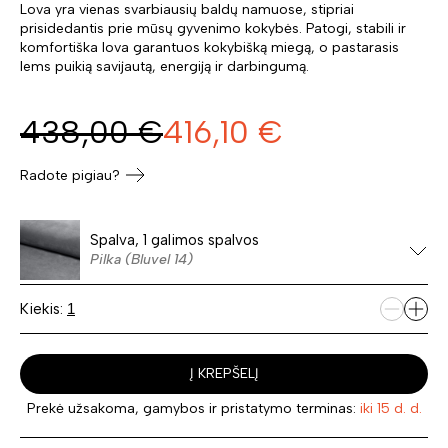
Lova yra vienas svarbiausių baldų namuose, stipriai
prisidedantis prie mūsų gyvenimo kokybės. Patogi, stabili ir
komfortiška lova garantuos kokybišką miegą, o pastarasis
lems puikią savijautą, energiją ir darbingumą.
438,00
€
416,10
€
Radote pigiau?
Spalva, 1 galimos spalvos
Pilka (Bluvel 14)
Kiekis:
Į KREPŠELĮ
Prekė užsakoma, gamybos ir pristatymo terminas:
iki 15 d. d.