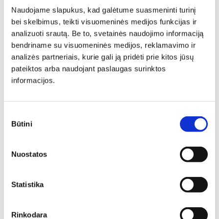
Naudojame slapukus, kad galėtume suasmeninti turinį
bei skelbimus, teikti visuomeninės medijos funkcijas ir
analizuoti srautą. Be to, svetainės naudojimo informaciją
bendriname su visuomeninės medijos, reklamavimo ir
Individuali
analizės partneriais, kurie gali ją pridėti prie kitos jūsų
pateiktos arba naudojant paslaugas surinktos
informacijos.
specialisto
konsultacija
Sutikimo
Būtini
pasirinkimas
Deinavos baldų specialistai puikiai išmanantys ir
Nuostatos
pasiruošę Jums padėti susikurti savo svajonių interjerą!
Padėsim parengti planus iš išmatavimus geriausiam
rezultatui pasiekti.
Statistika
Rinkodara