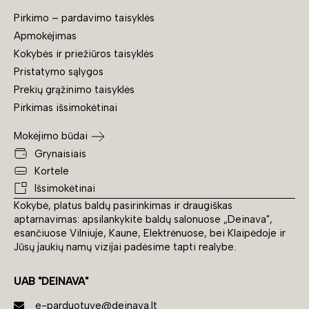
Pirkimo – pardavimo taisyklės
Apmokėjimas
Kokybės ir priežiūros taisyklės
Pristatymo sąlygos
Prekių grąžinimo taisyklės
Pirkimas išsimokėtinai
Mokėjimo būdai
Grynaisiais
Kortele
Išsimokėtinai
Kokybė, platus baldų pasirinkimas ir draugiškas
aptarnavimas: apsilankykite baldų salonuose „Deinava",
esančiuose Vilniuje, Kaune, Elektrėnuose, bei Klaipėdoje ir
Jūsų jaukių namų vizijai padėsime tapti realybe.
UAB "DEINAVA"
e-parduotuve@deinava.lt