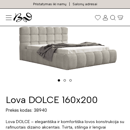
Pristatymas iki namų
Salonų adresai
N
TURIME SANDĖLYJE
Prekių
paieška
Lova DOLCE 160x200
Prekės kodas: 38940
Lova DOLCE – elegantiška ir komfortiška lovos konstrukcija su
rafinuotais dizaino akcentais. Tvirta, stilinga ir lengvai