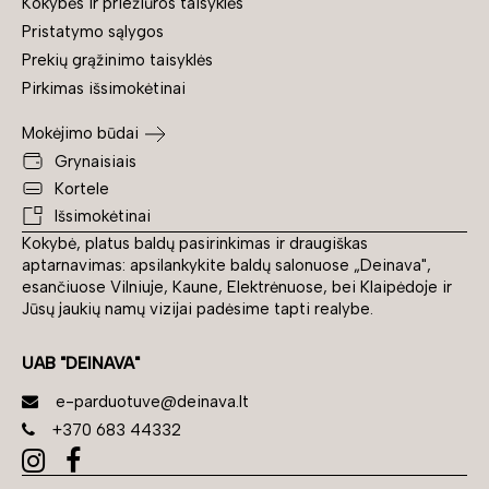
Kokybės ir priežiūros taisyklės
Pristatymo sąlygos
Prekių grąžinimo taisyklės
Pirkimas išsimokėtinai
Mokėjimo būdai
Grynaisiais
Kortele
Išsimokėtinai
Kokybė, platus baldų pasirinkimas ir draugiškas
aptarnavimas: apsilankykite baldų salonuose „Deinava",
esančiuose Vilniuje, Kaune, Elektrėnuose, bei Klaipėdoje ir
Jūsų jaukių namų vizijai padėsime tapti realybe.
UAB "DEINAVA"
e-parduotuve@deinava.lt
+370 683 44332