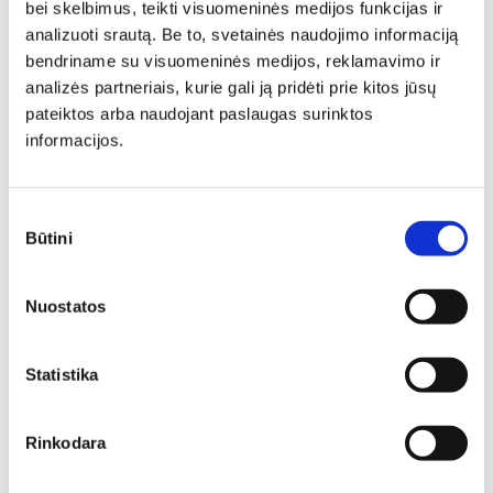
bei skelbimus, teikti visuomeninės medijos funkcijas ir
analizuoti srautą. Be to, svetainės naudojimo informaciją
Individuali
bendriname su visuomeninės medijos, reklamavimo ir
analizės partneriais, kurie gali ją pridėti prie kitos jūsų
specialisto
pateiktos arba naudojant paslaugas surinktos
informacijos.
konsultacija
Sutikimo
Būtini
pasirinkimas
Deinavos baldų specialistai puikiai išmanantys ir
pasiruošę Jums padėti susikurti savo svajonių interjerą!
Padėsim parengti planus iš išmatavimus geriausiam
Nuostatos
rezultatui pasiekti.
Statistika
Rinkodara