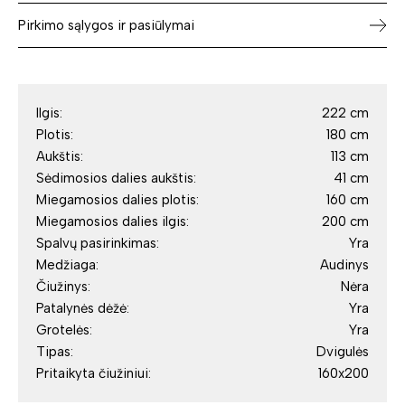
Pirkimo sąlygos ir pasiūlymai
Ilgis:
222 cm
Plotis:
180 cm
Aukštis:
113 cm
Sėdimosios dalies aukštis:
41 cm
Miegamosios dalies plotis:
160 cm
Miegamosios dalies ilgis:
200 cm
Spalvų pasirinkimas:
Yra
Medžiaga:
Audinys
Čiužinys:
Nėra
Patalynės dėžė:
Yra
Grotelės:
Yra
Tipas:
Dvigulės
Pritaikyta čiužiniui:
160x200