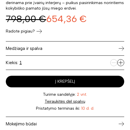
derinama prie įvairių interjerų – puikus pasirinkimas norintiems
kokybiško pamato jūsų miego erdvei.
798,00
€
654,36
€
Radote pigiau?
Medžiaga ir spalva
Kiekis:
Į KREPŠELĮ
Turime sandėlyje:
2 vnt.
Teiraukitės dėl spalvų
Pristatymo terminas iki:
10 d. d.
Mokėjimo būdai