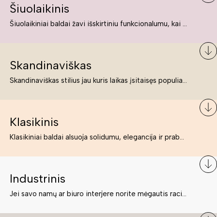
Šiuolaikinis
Šiuolaikiniai baldai žavi išskirtiniu funkcionalumu, kai kurie jų pelnytai net pavadinami meno kūriniais, nes jie tikrai yra išskirtiniai, originalūs ir puikiai atliepiantys į šiuolaikinių žmonių poreikius bei gyvenimo būdo ypatumus.
Skandinaviškas
Skandinaviškas stilius jau kuris laikas įsitaisęs populiariausiųjų sąraše. Namai, butai labai dažnai įrengiami remiantis būtent šio stiliaus ypatumais. Dėl švelnių spalvų, praktiškumo ir estetikos jis masina tuos, kurie neabejingi šviesiem ar neutralių spalvų koloritui, paprastumui, funkcionalumui, natūralumui ir stilingai estetikai. Platų skandinaviškų baldų spektrą rasite „Deinavos baldų“ asortimente.
Klasikinis
Klasikiniai baldai alsuoja solidumu, elegancija ir prabanga. Paprastai jie būna masyvūs, kuria didybės įspūdį. Neabejotinai jie bus geriausias pasirinkimas estetiškam ir rafinuotam klasikiniam namų interjerui. Kartais klasikiniai baldai traktuojami kaip senoviniai, bet tai ne tiesa – klasika yra stilius, neišsemiama elegancija ir rafinuotumas.
Industrinis
Jei savo namų ar biuro interjere norite mėgautis racionaliai išnaudotomis erdvėmis, funkcionalumu ir esate neabejingi tamsesniam koloritui bei praktiškiems sprendimams, tuomet industrinis stilius bus būtent tai, ko Jums reikia. O industrinio stiliaus baldus išsirinksite mūsų asortimente.