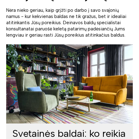
Nėra nieko geriau, kaip grįžti po darbo į savo svajonių
namus - kur kekvienas baldas ne tik gražus, bet ir idealiai
atitinkantis Jūsų poreikius. Deinavos baldų specialistai
konsultanatai paruošė keletą patarimų padėsiančių Jums
lengviau ir geriau rasti Jūsų poreikius atitinkačius baldus.
Svetainės baldai: ko reikia