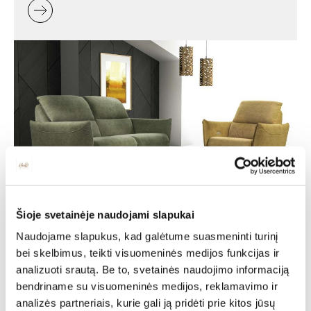
Šioje svetainėje naudojami slapukai
Minkšti baldai -
Naudojame slapukus, kad galėtume suasmeninti turinį
jaukumas ir stilius jūsų
bei skelbimus, teikti visuomeninės medijos funkcijas ir
namuose
analizuoti srautą. Be to, svetainės naudojimo informaciją
bendriname su visuomeninės medijos, reklamavimo ir
Minkšti baldai yra vienas svarbiausių interjero elementų,
analizės partneriais, kurie gali ją pridėti prie kitos jūsų
kuris suteikia erdvei jaukumo, estetikos ir patogumo. Jie