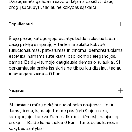
Džiaugiamės galėdami savo pirkėjams pasiūlyti daug
progų sutaupyti, tačiau ne kokybės sąskaita.
Populiariausi
Šioje prekių kategorijoje esantys baldai sulaukia labai
daug pirkėjų simpatijų – tai lemia aukšta kokybė,
funkcionalumas, patvarumas ir, žinoma, demonstruojama
estetika, namams suteikianti papildomos elegancijos,
darnos. Baldų visumoje daugiausia dėmesio sulaukia . Ši
perkamiausia prekė išsiskiria ne tik puikiu dizainu, tačiau
ir labai gera kaina – 0 Eur.
Naujausi
Ištikimiausi mūsų pirkėjai nuolat seka naujienas. Jei ir
Jums įdomu, ką naujo turime pasiūlyti šioje prekių
kategorijoje, tai kviečiame atkreipti dėmesį į naujausią
prekę – . Baldo kaina siekia 0 Eur – tai tobulas kainos ir
kokybės santykis!