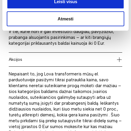
Leisti visus
Renkantis baldus neabejotinai vienas iš pasirinkimo
kriterijų yra kaina. Ieškantiems ekonomiško varianto tikrai
patiks – kaina startuoja vos nuo 9999999999 Eur. Puikus
Atmesti
kainos ir kokybės santykis leis svajonių baldus išsirinkti
norintiems mokėti pigiau. Tiesa, didelį pasirinkimą turės
ir tie, kurie nori ir gali investuoti daugiau, pavyzdžiui,
prabanga alsuojantis pasirinkimas – ar kiti brangiųjų
kategorijai priklausantys baldai kainuoja iki 0 Eur.
Akcijos
Nepaisant to, jog Lova transformeris mūsų el.
parduotuvėje pasižymi tikrai patrauklia kaina, savo
klientams neretai suteikiame progą mokėti dar mažiau –
šios kategorijos baldams dažnai taikomos įvairios
nuolaidos, suteikiančios galimybę sutaupyti arba už
numatytą sumą įsigyti dar prabangesnį baldą. Ieškantys
didžiausios nuolaidos, kuri šiuo metu siekia net 0 proc.,
turėtų atkreipti dėmesį, kokia gera kaina pasižymi . Šiuo
metu pirkdami šią prekę sutaupysite tikrai didelę sumą –
vietoj įprastos 0 Eur sumos mokėsite kur kas mažiau.