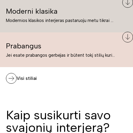
Moderni klasika
Modernios klasikos interjeras pastaruoju metu tikrai yra „ant bangos“. Tie, kurie nenori pernelyg nutolti nuo klasikos, bet drauge žavisi šiuolaikiškais sprendimais, su malonumu savo namuose kuria klasikos ir modernaus interjero tandemą – elegantišką, subtilų ir žavingą.
Prabangus
Jei esate prabangos gerbėjas ir būtent tokį stilių kuriate savo namuose ar biure, tuomet solidūs, prabangūs baldai nepriekaištingai įsilies į Jūsų kuriamą interjerą.
Visi stiliai
Kaip susikurti savo
svajonių interjerą?