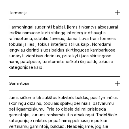
Harmonija
Harmoningai suderinti baldai, jiems tinkantys aksesuarai
leidžia namuose kurti stilingą interjerą ir džiaugtis
rafinuotumu, subtiliu žavesiu, darna. Lova transformeris
tobulai įsilies į tokius interjero stilius kaip . Norėdami
lengviau derinti šiuos baldus skirtinguose kambariuose,
sudaryti vientisus derinius, pritaikyti juos skirtingose
namų patalpose, turėtumėte ieškoti šių baldų tokiose
kategorijose kaip .
Gamintojai
Jums siūlome tik aukštos kokybės baldus, pasižyminčius
skoningu dizainu, tobulais spalvų deriniais, patvarumu
bei ilgaamžiškumu. Prie to didele dalimi prisideda
gamintojai, kuriuos renkamės itin atsakingai. Todėl šioje
kategorijoje rinkitės pripažinimą pelniusių ir puikiai
vertinamų gamintojų baldus: . Neabejojame, jog šie