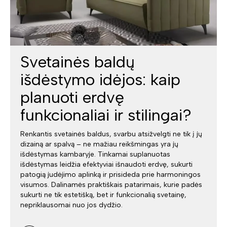
Svetainės baldų
išdėstymo idėjos: kaip
planuoti erdvę
funkcionaliai ir stilingai?
Renkantis svetainės baldus, svarbu atsižvelgti ne tik į jų
dizainą ar spalvą – ne mažiau reikšmingas yra jų
išdėstymas kambaryje. Tinkamai suplanuotas
išdėstymas leidžia efektyviai išnaudoti erdvę, sukurti
patogią judėjimo aplinką ir prisideda prie harmoningos
visumos. Dalinamės praktiškais patarimais, kurie padės
sukurti ne tik estetišką, bet ir funkcionalią svetainę,
nepriklausomai nuo jos dydžio.