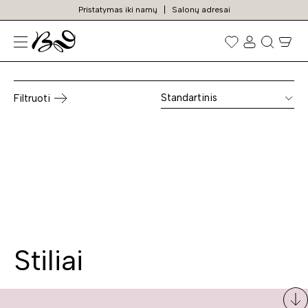
Pristatymas iki namų
Salonų adresai
Lova transformeris
Prekių
paieška
Standartinis
Filtruoti
Stiliai