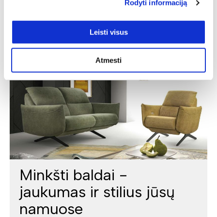
Rodyti informaciją
Leisti visus
Atmesti
Minkšti baldai -
jaukumas ir stilius jūsų
namuose