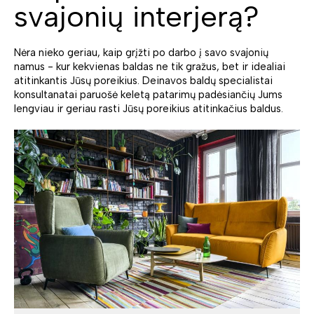
svajonių interjerą?
Nėra nieko geriau, kaip grįžti po darbo į savo svajonių
namus - kur kekvienas baldas ne tik gražus, bet ir idealiai
atitinkantis Jūsų poreikius. Deinavos baldų specialistai
konsultanatai paruošė keletą patarimų padėsiančių Jums
lengviau ir geriau rasti Jūsų poreikius atitinkačius baldus.