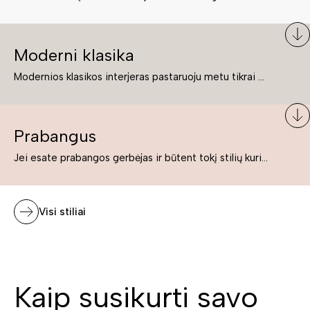
Moderni klasika
Modernios klasikos interjeras pastaruoju metu tikrai yra „ant bangos“. Tie, kurie nenori pernelyg nutolti nuo klasikos, bet drauge žavisi šiuolaikiškais sprendimais, su malonumu savo namuose kuria klasikos ir modernaus interjero tandemą – elegantišką, subtilų ir žavingą.
Prabangus
Jei esate prabangos gerbėjas ir būtent tokį stilių kuriate savo namuose ar biure, tuomet solidūs, prabangūs baldai nepriekaištingai įsilies į Jūsų kuriamą interjerą.
Visi stiliai
Kaip susikurti savo