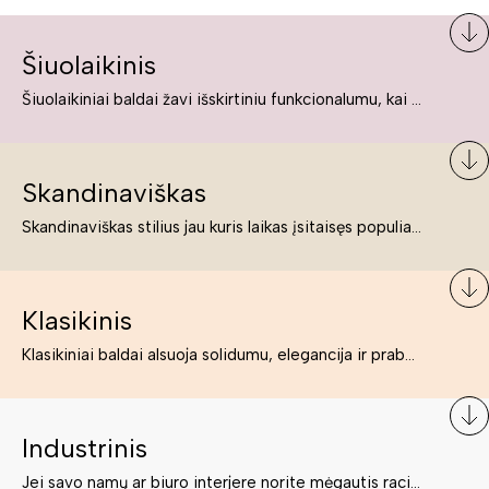
Šiuolaikinis
Šiuolaikiniai baldai žavi išskirtiniu funkcionalumu, kai kurie jų pelnytai net pavadinami meno kūriniais, nes jie tikrai yra išskirtiniai, originalūs ir puikiai atliepiantys į šiuolaikinių žmonių poreikius bei gyvenimo būdo ypatumus.
Skandinaviškas
Skandinaviškas stilius jau kuris laikas įsitaisęs populiariausiųjų sąraše. Namai, butai labai dažnai įrengiami remiantis būtent šio stiliaus ypatumais. Dėl švelnių spalvų, praktiškumo ir estetikos jis masina tuos, kurie neabejingi šviesiem ar neutralių spalvų koloritui, paprastumui, funkcionalumui, natūralumui ir stilingai estetikai. Platų skandinaviškų baldų spektrą rasite „Deinavos baldų“ asortimente.
Klasikinis
Klasikiniai baldai alsuoja solidumu, elegancija ir prabanga. Paprastai jie būna masyvūs, kuria didybės įspūdį. Neabejotinai jie bus geriausias pasirinkimas estetiškam ir rafinuotam klasikiniam namų interjerui. Kartais klasikiniai baldai traktuojami kaip senoviniai, bet tai ne tiesa – klasika yra stilius, neišsemiama elegancija ir rafinuotumas.
Industrinis
Jei savo namų ar biuro interjere norite mėgautis racionaliai išnaudotomis erdvėmis, funkcionalumu ir esate neabejingi tamsesniam koloritui bei praktiškiems sprendimams, tuomet industrinis stilius bus būtent tai, ko Jums reikia. O industrinio stiliaus baldus išsirinksite mūsų asortimente.