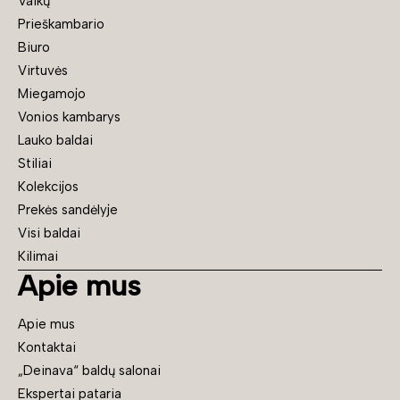
Vaikų
Prieškambario
Biuro
Virtuvės
Miegamojo
Vonios kambarys
Lauko baldai
Stiliai
Kolekcijos
Prekės sandėlyje
Visi baldai
Kilimai
Apie mus
Apie mus
Kontaktai
„Deinava“ baldų salonai
Ekspertai pataria