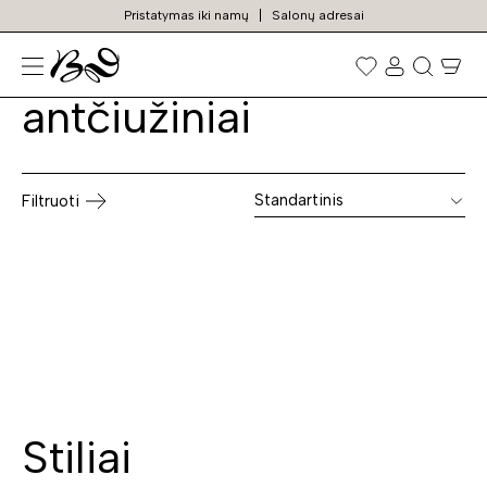
Pristatymas iki namų
Salonų adresai
Lietuviški čiužiniai ir
Prekių
paieška
antčiužiniai
Standartinis
Filtruoti
Stiliai