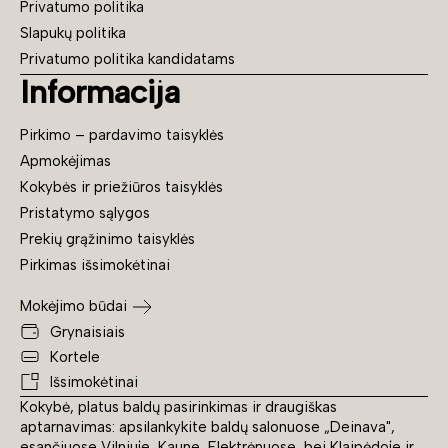
Privatumo politika
Slapukų politika
Privatumo politika kandidatams
Informacija
Pirkimo – pardavimo taisyklės
Apmokėjimas
Kokybės ir priežiūros taisyklės
Pristatymo sąlygos
Prekių grąžinimo taisyklės
Pirkimas išsimokėtinai
Mokėjimo būdai
Grynaisiais
Kortele
Išsimokėtinai
Kokybė, platus baldų pasirinkimas ir draugiškas
aptarnavimas: apsilankykite baldų salonuose „Deinava",
esančiuose Vilniuje, Kaune, Elektrėnuose, bei Klaipėdoje ir