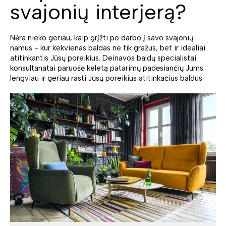
svajonių interjerą?
Nėra nieko geriau, kaip grįžti po darbo į savo svajonių
namus - kur kekvienas baldas ne tik gražus, bet ir idealiai
atitinkantis Jūsų poreikius. Deinavos baldų specialistai
konsultanatai paruošė keletą patarimų padėsiančių Jums
lengviau ir geriau rasti Jūsų poreikius atitinkačius baldus.