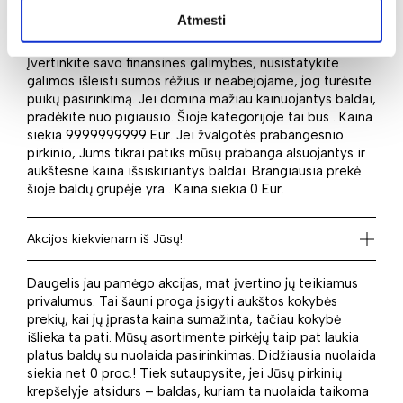
Atmesti
Didelė baldų įvairovė mums leidžia kiekvienam iš Jūsų
siūlyti ir platų kainų diapazoną: nuo pigių iki brangių.
Įvertinkite savo finansines galimybes, nusistatykite
galimos išleisti sumos rėžius ir neabejojame, jog turėsite
puikų pasirinkimą. Jei domina mažiau kainuojantys baldai,
pradėkite nuo pigiausio. Šioje kategorijoje tai bus . Kaina
siekia 9999999999 Eur. Jei žvalgotės prabangesnio
pirkinio, Jums tikrai patiks mūsų prabanga alsuojantys ir
aukštesne kaina išsiskiriantys baldai. Brangiausia prekė
šioje baldų grupėje yra . Kaina siekia 0 Eur.
Akcijos kiekvienam iš Jūsų!
Daugelis jau pamėgo akcijas, mat įvertino jų teikiamus
privalumus. Tai šauni proga įsigyti aukštos kokybės
prekių, kai jų įprasta kaina sumažinta, tačiau kokybė
išlieka ta pati. Mūsų asortimente pirkėjų taip pat laukia
platus baldų su nuolaida pasirinkimas. Didžiausia nuolaida
siekia net 0 proc.! Tiek sutaupysite, jei Jūsų pirkinių
krepšelyje atsidurs – baldas, kuriam ta nuolaida taikoma