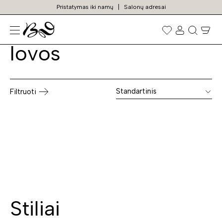
Pristatymas iki namų
Salonų adresai
Medinės miegamojo
Prekių
paieška
lovos
Standartinis
Filtruoti
Stiliai