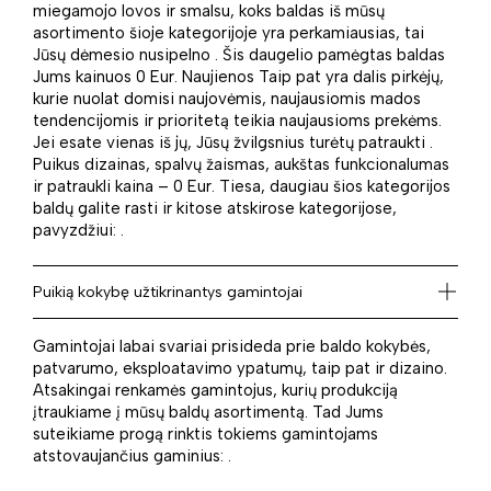
miegamojo lovos ir smalsu, koks baldas iš mūsų
asortimento šioje kategorijoje yra perkamiausias, tai
Jūsų dėmesio nusipelno . Šis daugelio pamėgtas baldas
Jums kainuos 0 Eur. Naujienos Taip pat yra dalis pirkėjų,
kurie nuolat domisi naujovėmis, naujausiomis mados
tendencijomis ir prioritetą teikia naujausioms prekėms.
Jei esate vienas iš jų, Jūsų žvilgsnius turėtų patraukti .
Puikus dizainas, spalvų žaismas, aukštas funkcionalumas
ir patraukli kaina – 0 Eur. Tiesa, daugiau šios kategorijos
baldų galite rasti ir kitose atskirose kategorijose,
pavyzdžiui: .
Puikią kokybę užtikrinantys gamintojai
Gamintojai labai svariai prisideda prie baldo kokybės,
patvarumo, eksploatavimo ypatumų, taip pat ir dizaino.
Atsakingai renkamės gamintojus, kurių produkciją
įtraukiame į mūsų baldų asortimentą. Tad Jums
suteikiame progą rinktis tokiems gamintojams
atstovaujančius gaminius: .