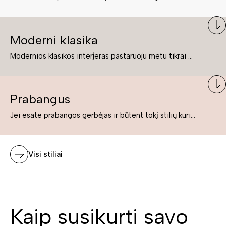
Moderni klasika
Modernios klasikos interjeras pastaruoju metu tikrai yra „ant bangos“. Tie, kurie nenori pernelyg nutolti nuo klasikos, bet drauge žavisi šiuolaikiškais sprendimais, su malonumu savo namuose kuria klasikos ir modernaus interjero tandemą – elegantišką, subtilų ir žavingą.
Prabangus
Jei esate prabangos gerbėjas ir būtent tokį stilių kuriate savo namuose ar biure, tuomet solidūs, prabangūs baldai nepriekaištingai įsilies į Jūsų kuriamą interjerą.
Visi stiliai
Kaip susikurti savo