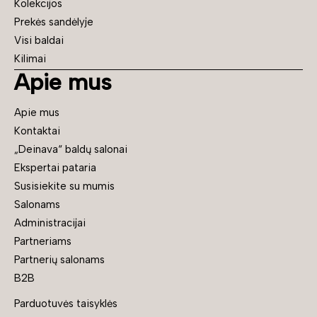
Kolekcijos
Prekės sandėlyje
Visi baldai
Kilimai
Apie mus
Apie mus
Kontaktai
„Deinava“ baldų salonai
Ekspertai pataria
Susisiekite su mumis
Salonams
Administracijai
Partneriams
Partnerių salonams
B2B
Parduotuvės taisyklės