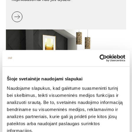
Šioje svetainėje naudojami slapukai
Naudojame slapukus, kad galėtume suasmeninti turinį
bei skelbimus, teikti visuomeninės medijos funkcijas ir
analizuoti srautą. Be to, svetainės naudojimo informaciją
Minkšti baldai -
bendriname su visuomeninės medijos, reklamavimo ir
jaukumas ir stilius jūsų
analizės partneriais, kurie gali ją pridėti prie kitos jūsų
pateiktos arba naudojant paslaugas surinktos
namuose
informacijos.