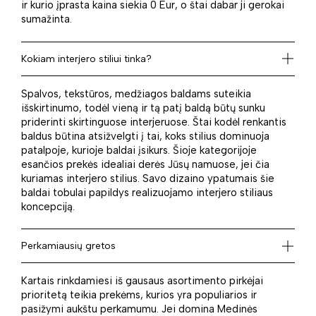
ir kurio įprasta kaina siekia 0 Eur, o štai dabar ji gerokai
sumažinta.
Kokiam interjero stiliui tinka?
Spalvos, tekstūros, medžiagos baldams suteikia
išskirtinumo, todėl vieną ir tą patį baldą būtų sunku
priderinti skirtinguose interjeruose. Štai kodėl renkantis
baldus būtina atsižvelgti į tai, koks stilius dominuoja
patalpoje, kurioje baldai įsikurs. Šioje kategorijoje
esančios prekės idealiai derės Jūsų namuose, jei čia
kuriamas interjero stilius. Savo dizaino ypatumais šie
baldai tobulai papildys realizuojamo interjero stiliaus
koncepciją.
Perkamiausių gretos
Kartais rinkdamiesi iš gausaus asortimento pirkėjai
prioritetą teikia prekėms, kurios yra populiarios ir
pasižymi aukštu perkamumu. Jei domina Medinės