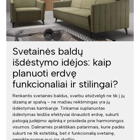
Svetainės baldų
išdėstymo idėjos: kaip
planuoti erdvę
funkcionaliai ir stilingai?
Renkantis svetainės baldus, svarbu atsižvelgti ne tik į jų
dizainą ar spalvą – ne mažiau reikšmingas yra jų
išdėstymas kambaryje. Tinkamai suplanuotas
išdėstymas leidžia efektyviai išnaudoti erdvę, sukurti
patogią judėjimo aplinką ir prisideda prie harmoningos
visumos. Dalinamės praktiškais patarimais, kurie padės
sukurti ne tik estetišką, bet ir funkcionalią svetainę,
nepriklausomai nuo jos dydžio.