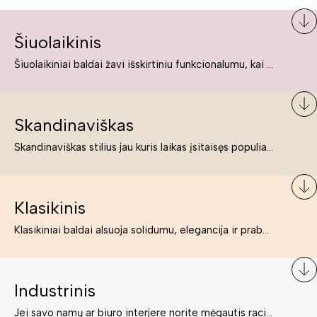
Šiuolaikinis
Šiuolaikiniai baldai žavi išskirtiniu funkcionalumu, kai kurie jų pelnytai net pavadinami meno kūriniais, nes jie tikrai yra išskirtiniai, originalūs ir puikiai atliepiantys į šiuolaikinių žmonių poreikius bei gyvenimo būdo ypatumus.
Skandinaviškas
Skandinaviškas stilius jau kuris laikas įsitaisęs populiariausiųjų sąraše. Namai, butai labai dažnai įrengiami remiantis būtent šio stiliaus ypatumais. Dėl švelnių spalvų, praktiškumo ir estetikos jis masina tuos, kurie neabejingi šviesiem ar neutralių spalvų koloritui, paprastumui, funkcionalumui, natūralumui ir stilingai estetikai. Platų skandinaviškų baldų spektrą rasite „Deinavos baldų“ asortimente.
Klasikinis
Klasikiniai baldai alsuoja solidumu, elegancija ir prabanga. Paprastai jie būna masyvūs, kuria didybės įspūdį. Neabejotinai jie bus geriausias pasirinkimas estetiškam ir rafinuotam klasikiniam namų interjerui. Kartais klasikiniai baldai traktuojami kaip senoviniai, bet tai ne tiesa – klasika yra stilius, neišsemiama elegancija ir rafinuotumas.
Industrinis
Jei savo namų ar biuro interjere norite mėgautis racionaliai išnaudotomis erdvėmis, funkcionalumu ir esate neabejingi tamsesniam koloritui bei praktiškiems sprendimams, tuomet industrinis stilius bus būtent tai, ko Jums reikia. O industrinio stiliaus baldus išsirinksite mūsų asortimente.