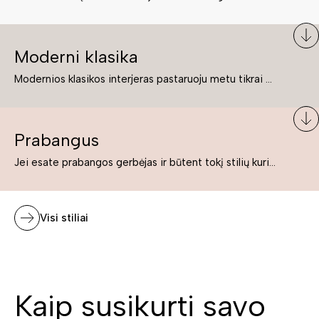
Moderni klasika
Modernios klasikos interjeras pastaruoju metu tikrai yra „ant bangos“. Tie, kurie nenori pernelyg nutolti nuo klasikos, bet drauge žavisi šiuolaikiškais sprendimais, su malonumu savo namuose kuria klasikos ir modernaus interjero tandemą – elegantišką, subtilų ir žavingą.
Prabangus
Jei esate prabangos gerbėjas ir būtent tokį stilių kuriate savo namuose ar biure, tuomet solidūs, prabangūs baldai nepriekaištingai įsilies į Jūsų kuriamą interjerą.
Visi stiliai
Kaip susikurti savo