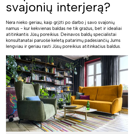
svajonių interjerą?
Nėra nieko geriau, kaip grįžti po darbo į savo svajonių
namus - kur kekvienas baldas ne tik gražus, bet ir idealiai
atitinkantis Jūsų poreikius. Deinavos baldų specialistai
konsultanatai paruošė keletą patarimų padėsiančių Jums
lengviau ir geriau rasti Jūsų poreikius atitinkačius baldus.