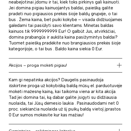
neabejotinai įdomu ir tai, kiek toks pirkinys gali kainuoti.
Jei domina pigiau kainuojantys baldai, paiešką galite
pradėti nuo pigiausios prekės šioje baldų grupėje, o tai
bus . Žema kaina, bet puiki kokybė – visada didžiuojamės
galėdami tai pasiūlyti savo klientams. Minėtas baldas
kainuos tik 9999999999 Eur! O galbūt Jus, atvirkščiai,
domina prabangūs ir aukšta kaina pasižymintys baldai?
Tuomet paiešką pradėkite nuo brangiausios prekės šioje
kategorijoje, o tai bus . Baldo kaina siekia 0 Eur.
Akcijos – proga mokėti pigiau!
Kam gi nepatinka akcijos? Daugelis pasinaudoja
išskirtine proga už kokybišką baldą mūsų el. parduotuvėje
mokėti mažesnę kainą, kai taikoma viena ar kita akcija.
Tad jei domina tai, ką dabar galite įsigyti su didžiausia
nuolaida, tai Jūsų dėmesio laukia . Pasinaudodami net 0
proc. siekiančia nuolaida už šį puikų baldą vietoj įprastos
0 Eur sumos mokėsite kur kas mažiau!