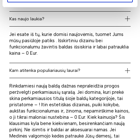
namams, darbo ar kitai erdvei.
Kas naujo laukia?
Jei esate iš tų, kurie domisi naujovėmis, tuomet Jums
mūsų pasiūloje patiks . Išskirtiniu dizainu bei
funkcionalumu žavintis baldas išsiskiria ir labai patrauklia
kaina – 0 Eur.
Kam atitenka populiariausių laurai?
Rinkdamiesi naują baldą dažnas nepraleidžia progos
peržvelgti perkamiausių sąrašą. Jei domina, kuri prekė
skina perkamiausios titulą šioje baldų kategorijoje, tai
pristatome – ! Itin estetiškas dizainas, puiki kokybė,
aukštas funkcionalumas ir, žinoma, nepamirškime kainos,
o ji tikrai maloniai nustebina – 0 Eur. Kiek kainuoja? Šis
klausimas kyla bene kiekvienam, besirenkančiam naują
pirkinį. Ne išimtis ir baldai ar aksesuarai namas. Jei
Medinės valgomojo kėdės patraukė Jūsų dėmesį, tai