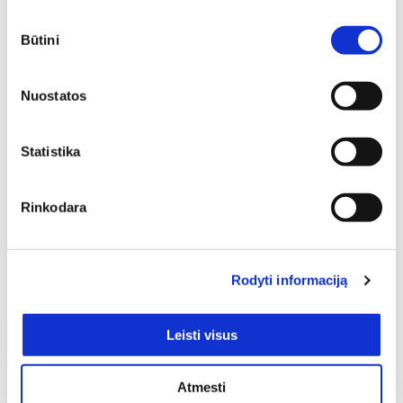
Minkšti baldai yra vienas svarbiausių interjero elementų,
Sutikimo
kuris suteikia erdvei jaukumo, estetikos ir patogumo. Jie
Būtini
pasirinkimas
gali tapti pagrindiniu akcentu, subalansuoti kambario
proporcijas ar tiesiog sukurti vietą atsipalaidavimui.
Nuostatos
Statistika
Rinkodara
Baldai yra tas namų akcentas, kuris atlieka ir estetinę, ir
praktinę funkcijas. Jie suteikia galimybę patogiai
Rodyti informaciją
atsisėsti, dirbti, komfortiškai miegoti, jaukiai įsitaisius
žiūrėti mėgiamą filmą, pietauti su šeima ir daug kitų
dalykų. Džiaugiamės galėdami pasiūlyti labai platų baldų
Leisti visus
asortimentą. Vieni paklausiausių mūsų el. parduotuvėje
yra Medinės valgomojo kėdės. 1 – tiek baldų Jūsų
dėmesio laukia šioje prekių kategorijoje. Nesivaržykite,
Atmesti
įvertinkite savo poreikius ir įsigykite šį tą šaunaus savo