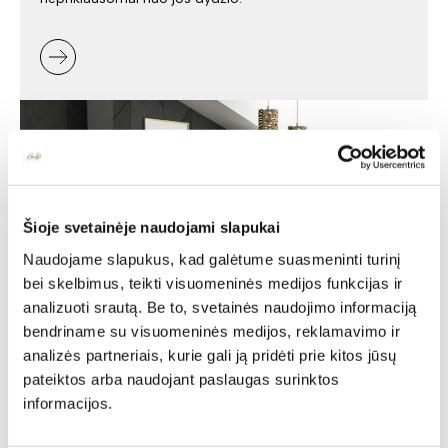
Šioje svetainėje naudojami slapukai
Naudojame slapukus, kad galėtume suasmeninti turinį
bei skelbimus, teikti visuomeninės medijos funkcijas ir
analizuoti srautą. Be to, svetainės naudojimo informaciją
bendriname su visuomeninės medijos, reklamavimo ir
Minkšti baldai -
analizės partneriais, kurie gali ją pridėti prie kitos jūsų
pateiktos arba naudojant paslaugas surinktos
jaukumas ir stilius jūsų
informacijos.
namuose