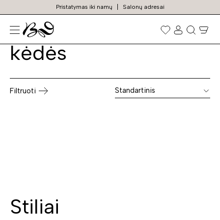
Pristatymas iki namų
Salonų adresai
Medinės valgomojo
Prekių
paieška
kėdės
Standartinis
Filtruoti
Stiliai