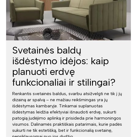
Svetainės baldų
išdėstymo idėjos: kaip
planuoti erdvę
funkcionaliai ir stilingai?
Renkantis svetainės baldus, svarbu atsižvelgti ne tik į jų
dizainą ar spalvą – ne mažiau reikšmingas yra jų
išdėstymas kambaryje. Tinkamai suplanuotas
išdėstymas leidžia efektyviai išnaudoti erdvę, sukurti
patogią judėjimo aplinką ir prisideda prie harmoningos
visumos. Dalinamės praktiškais patarimais, kurie padės
sukurti ne tik estetišką, bet ir funkcionalią svetainę,
nepriklausomai nuo jos dydžio.