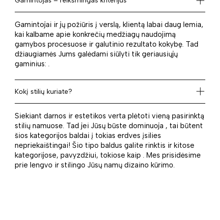
Gamintojas – reikšmingas kriterijus
Gamintojai ir jų požiūris į verslą, klientą labai daug lemia,
kai kalbame apie konkrečių medžiagų naudojimą
gamybos procesuose ir galutinio rezultato kokybę. Tad
džiaugiamės Jums galėdami siūlyti tik geriausiųjų
gaminius: .
Kokį stilių kuriate?
Siekiant darnos ir estetikos verta plėtoti vieną pasirinktą
stilių namuose. Tad jei Jūsų būste dominuoja , tai būtent
šios kategorijos baldai į tokias erdves įsilies
nepriekaištingai! Šio tipo baldus galite rinktis ir kitose
kategorijose, pavyzdžiui, tokiose kaip . Mes prisidėsime
prie lengvo ir stilingo Jūsų namų dizaino kūrimo.