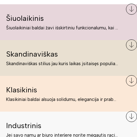
Šiuolaikinis
Šiuolaikiniai baldai žavi išskirtiniu funkcionalumu, kai kurie jų pelnytai net pavadinami meno kūriniais, nes jie tikrai yra išskirtiniai, originalūs ir puikiai atliepiantys į šiuolaikinių žmonių poreikius bei gyvenimo būdo ypatumus.
Skandinaviškas
Skandinaviškas stilius jau kuris laikas įsitaisęs populiariausiųjų sąraše. Namai, butai labai dažnai įrengiami remiantis būtent šio stiliaus ypatumais. Dėl švelnių spalvų, praktiškumo ir estetikos jis masina tuos, kurie neabejingi šviesiem ar neutralių spalvų koloritui, paprastumui, funkcionalumui, natūralumui ir stilingai estetikai. Platų skandinaviškų baldų spektrą rasite „Deinavos baldų“ asortimente.
Klasikinis
Klasikiniai baldai alsuoja solidumu, elegancija ir prabanga. Paprastai jie būna masyvūs, kuria didybės įspūdį. Neabejotinai jie bus geriausias pasirinkimas estetiškam ir rafinuotam klasikiniam namų interjerui. Kartais klasikiniai baldai traktuojami kaip senoviniai, bet tai ne tiesa – klasika yra stilius, neišsemiama elegancija ir rafinuotumas.
Industrinis
Jei savo namų ar biuro interjere norite mėgautis racionaliai išnaudotomis erdvėmis, funkcionalumu ir esate neabejingi tamsesniam koloritui bei praktiškiems sprendimams, tuomet industrinis stilius bus būtent tai, ko Jums reikia. O industrinio stiliaus baldus išsirinksite mūsų asortimente.