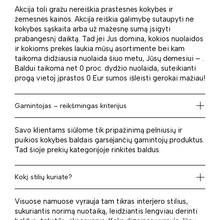
Akcija toli gražu nereiškia prastesnės kokybės ir
žemesnės kainos. Akcija reiškia galimybę sutaupyti ne
kokybės sąskaita arba už mažesnę sumą įsigyti
prabangesnį daiktą. Tad jei Jus domina, kokios nuolaidos
ir kokioms prekės laukia mūsų asortimente bei kam
taikoma didžiausia nuolaida šiuo metu, Jūsų dėmesiui – .
Baldui taikoma net 0 proc. dydžio nuolaida, suteikianti
progą vietoj įprastos 0 Eur sumos išleisti gerokai mažiau!
Gamintojas – reikšmingas kriterijus
Savo klientams siūlome tik pripažinimą pelniusių ir
puikios kokybės baldais garsėjančių gamintojų produktus.
Tad šioje prekių kategorijoje rinkitės baldus.
Kokį stilių kuriate?
Visuose namuose vyrauja tam tikras interjero stilius,
sukuriantis norimą nuotaiką, leidžiantis lengviau derinti