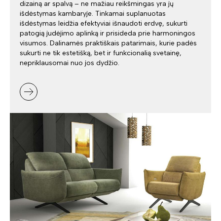
dizainą ar spalvą – ne mažiau reikšmingas yra jų
išdėstymas kambaryje. Tinkamai suplanuotas
išdėstymas leidžia efektyviai išnaudoti erdvę, sukurti
patogią judėjimo aplinką ir prisideda prie harmoningos
visumos. Dalinamės praktiškais patarimais, kurie padės
sukurti ne tik estetišką, bet ir funkcionalią svetainę,
nepriklausomai nuo jos dydžio.