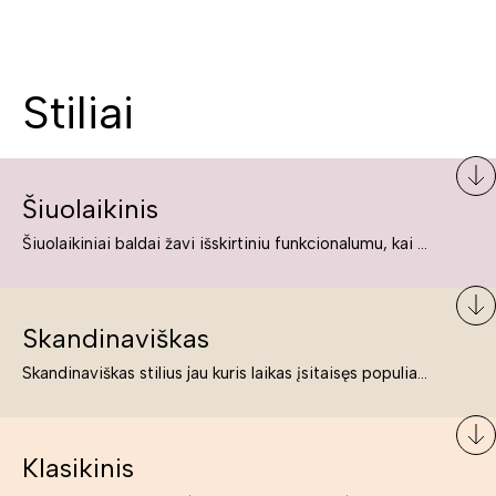
Stiliai
Šiuolaikinis
Šiuolaikiniai baldai žavi išskirtiniu funkcionalumu, kai kurie jų pelnytai net pavadinami meno kūriniais, nes jie tikrai yra išskirtiniai, originalūs ir puikiai atliepiantys į šiuolaikinių žmonių poreikius bei gyvenimo būdo ypatumus.
Skandinaviškas
Skandinaviškas stilius jau kuris laikas įsitaisęs populiariausiųjų sąraše. Namai, butai labai dažnai įrengiami remiantis būtent šio stiliaus ypatumais. Dėl švelnių spalvų, praktiškumo ir estetikos jis masina tuos, kurie neabejingi šviesiem ar neutralių spalvų koloritui, paprastumui, funkcionalumui, natūralumui ir stilingai estetikai. Platų skandinaviškų baldų spektrą rasite „Deinavos baldų“ asortimente.
Klasikinis