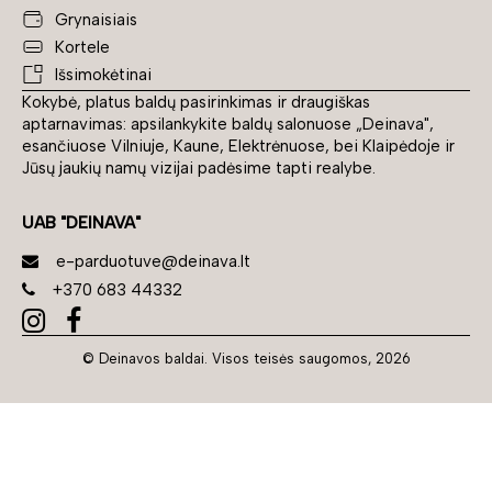
Grynaisiais
Kortele
Išsimokėtinai
Kokybė, platus baldų pasirinkimas ir draugiškas
aptarnavimas: apsilankykite baldų salonuose „Deinava",
esančiuose Vilniuje, Kaune, Elektrėnuose, bei Klaipėdoje ir
Jūsų jaukių namų vizijai padėsime tapti realybe.
UAB "DEINAVA"
e-parduotuve@deinava.lt
+370 683 44332
© Deinavos baldai. Visos teisės saugomos, 2026