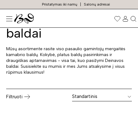
Pristatymas iki namų
Salonų adresai
Mergaitės kambario
Prekių
paieška
baldai
Mūsų asortimente rasite viso pasaulio gamintojų mergaitės
kamabrio baldų. Kokybė, platus baldų pasirinkimas ir
draugiškas aptarnavimas - visa tai, kuo pasižymi Deinavos
baldai. Susisiekite su mumis ir mes Jums atsakysime į visus
rūpimus klausimus!
Standartinis
Filtruoti