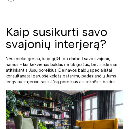
Kaip susikurti savo
svajonių interjerą?
Nėra nieko geriau, kaip grįžti po darbo į savo svajonių
namus - kur kekvienas baldas ne tik gražus, bet ir idealiai
atitinkantis Jūsų poreikius. Deinavos baldų specialistai
konsultanatai paruošė keletą patarimų padėsiančių Jums
lengviau ir geriau rasti Jūsų poreikius atitinkačius baldus.