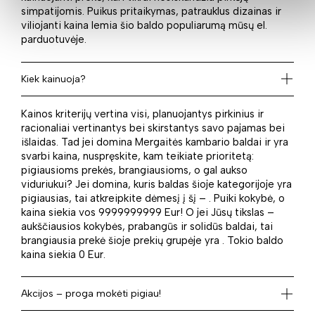
simpatijomis. Puikus pritaikymas, patrauklus dizainas ir
viliojanti kaina lemia šio baldo populiarumą mūsų el.
parduotuvėje.
Kiek kainuoja?
Kainos kriterijų vertina visi, planuojantys pirkinius ir
racionaliai vertinantys bei skirstantys savo pajamas bei
išlaidas. Tad jei domina Mergaitės kambario baldai ir yra
svarbi kaina, nuspręskite, kam teikiate prioritetą:
pigiausioms prekės, brangiausioms, o gal aukso
viduriukui? Jei domina, kuris baldas šioje kategorijoje yra
pigiausias, tai atkreipkite dėmesį į šį – . Puiki kokybė, o
kaina siekia vos 9999999999 Eur! O jei Jūsų tikslas –
aukščiausios kokybės, prabangūs ir solidūs baldai, tai
brangiausia prekė šioje prekių grupėje yra . Tokio baldo
kaina siekia 0 Eur.
Akcijos – proga mokėti pigiau!