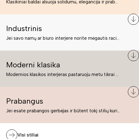
Klasikiniai baldai alsuoja solidumu, elegancija ir prabanga. Paprastai jie būna masyvūs, kuria didybės įspūdį. Neabejotinai jie bus geriausias pasirinkimas estetiškam ir rafinuotam klasikiniam namų interjerui. Kartais klasikiniai baldai traktuojami kaip senoviniai, bet tai ne tiesa – klasika yra stilius, neišsemiama elegancija ir rafinuotumas.
Industrinis
Jei savo namų ar biuro interjere norite mėgautis racionaliai išnaudotomis erdvėmis, funkcionalumu ir esate neabejingi tamsesniam koloritui bei praktiškiems sprendimams, tuomet industrinis stilius bus būtent tai, ko Jums reikia. O industrinio stiliaus baldus išsirinksite mūsų asortimente.
Moderni klasika
Modernios klasikos interjeras pastaruoju metu tikrai yra „ant bangos“. Tie, kurie nenori pernelyg nutolti nuo klasikos, bet drauge žavisi šiuolaikiškais sprendimais, su malonumu savo namuose kuria klasikos ir modernaus interjero tandemą – elegantišką, subtilų ir žavingą.
Prabangus
Jei esate prabangos gerbėjas ir būtent tokį stilių kuriate savo namuose ar biure, tuomet solidūs, prabangūs baldai nepriekaištingai įsilies į Jūsų kuriamą interjerą.
Visi stiliai