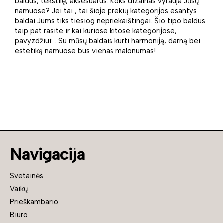
baldus, tekstilę, aksesuarus. Koks dizainas vyrauja Jūsų
namuose? Jei tai , tai šioje prekių kategorijos esantys
baldai Jums tiks tiesiog nepriekaištingai. Šio tipo baldus
taip pat rasite ir kai kuriose kitose kategorijose,
pavyzdžiui: . Su mūsų baldais kurti harmoniją, darną bei
estetiką namuose bus vienas malonumas!
Navigacija
Svetainės
Vaikų
Prieškambario
Biuro