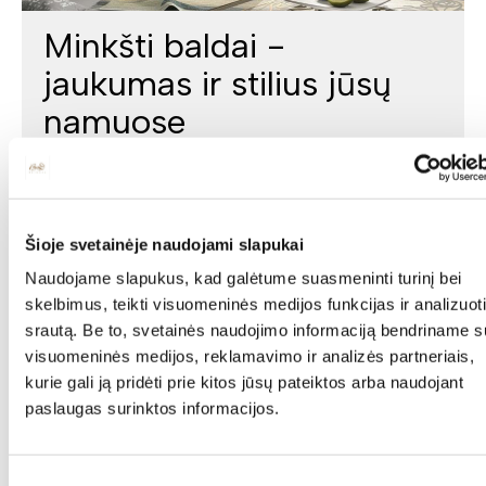
Minkšti baldai -
jaukumas ir stilius jūsų
namuose
Minkšti baldai yra vienas svarbiausių interjero elementų,
kuris suteikia erdvei jaukumo, estetikos ir patogumo. Jie
gali tapti pagrindiniu akcentu, subalansuoti kambario
proporcijas ar tiesiog sukurti vietą atsipalaidavimui.
Šioje svetainėje naudojami slapukai
Naudojame slapukus, kad galėtume suasmeninti turinį bei
skelbimus, teikti visuomeninės medijos funkcijas ir analizuoti
srautą. Be to, svetainės naudojimo informaciją bendriname s
visuomeninės medijos, reklamavimo ir analizės partneriais,
kurie gali ją pridėti prie kitos jūsų pateiktos arba naudojant
paslaugas surinktos informacijos.
Namai be baldų sunkiai įsivaizduojami, tad natūralu, kad
stengiamės pirkti kokybiškus, funkcionalius baldus,
užtikrinančius ne tik interjero patrauklumą, bet ir
Sutikimo