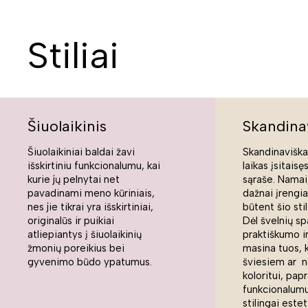
Stiliai
Šiuolaikinis
Skandina
Šiuolaikiniai baldai žavi
Skandinaviškas
išskirtiniu funkcionalumu, kai
laikas įsitaisę
kurie jų pelnytai net
sąraše. Namai,
pavadinami meno kūriniais,
dažnai įrengi
nes jie tikrai yra išskirtiniai,
būtent šio sti
originalūs ir puikiai
Dėl švelnių sp
atliepiantys į šiuolaikinių
praktiškumo ir
žmonių poreikius bei
masina tuos, 
gyvenimo būdo ypatumus.
šviesiem ar n
koloritui, pap
funkcionalumui
stilingai estet