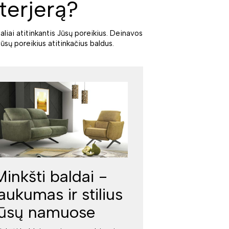
terjerą?
aliai atitinkantis Jūsų poreikius. Deinavos
ūsų poreikius atitinkačius baldus.
Minkšti baldai -
jaukumas ir stilius
jūsų namuose