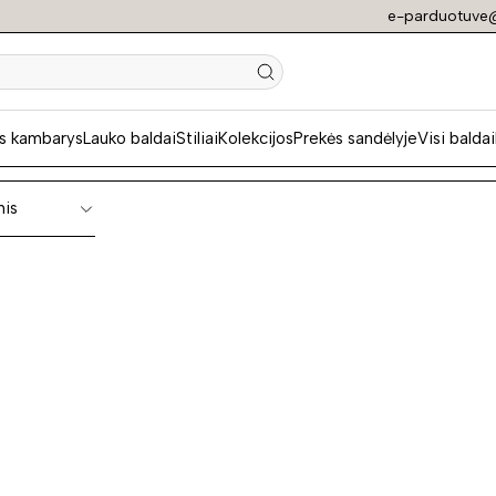
e-parduotuve@
niai biuro baldai
s kambarys
Lauko baldai
Stiliai
Kolekcijos
Prekės sandėlyje
Visi baldai
nis