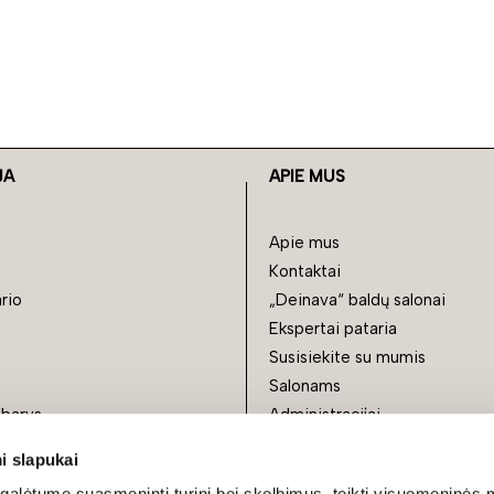
JA
APIE MUS
Apie mus
Kontaktai
rio
„Deinava“ baldų salonai
Ekspertai pataria
Susisiekite su mumis
Salonams
barys
Administracijai
i
Partneriams
i slapukai
Partnerių salonams
alėtume suasmeninti turinį bei skelbimus, teikti visuomeninės 