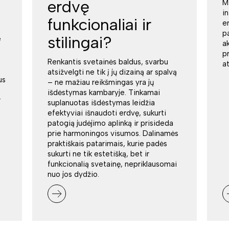
erdvę
M
i
funkcionaliai ir
e
p
stilingai?
e
a
p
Renkantis svetainės baldus, svarbu
a
atsižvelgti ne tik į jų dizainą ar spalvą
us
– ne mažiau reikšmingas yra jų
išdėstymas kambaryje. Tinkamai
r
suplanuotas išdėstymas leidžia
efektyviai išnaudoti erdvę, sukurti
patogią judėjimo aplinką ir prisideda
prie harmoningos visumos. Dalinamės
praktiškais patarimais, kurie padės
sukurti ne tik estetišką, bet ir
funkcionalią svetainę, nepriklausomai
nuo jos dydžio.