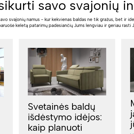
sikurti savo svajonių in
savo svajonių namus - kur kekvienas baldas ne tik gražus, bet ir ide
paruošė keletą patarimų padėsiančių Jums lengviau ir geriau rasti J
Svetainės baldų
išdėstymo idėjos:
kaip planuoti