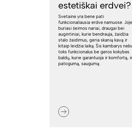
estetiškai erdvei?
Svetainė yra bene pati
funkcionaliausia erdvė namuose. Joj
buriasi šeimos nariai, draugai bei
augintiniai, kurie bendrauja, žaidžia
stalo žaidimus, geria skanią kavą ir
kitaip leidžia laiką. Šis kambarys neb
toks funkcionalus be geros kokybės
baldų, kurie garantuoja ir komfortą, i
patogumą, saugumą.