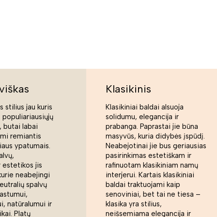
viškas
Klasikinis
 stilius jau kuris
Klasikiniai baldai alsuoja
s populiariausiųjų
solidumu, elegancija ir
 butai labai
prabanga. Paprastai jie būna
ami remiantis
masyvūs, kuria didybės įspūdį.
liaus ypatumais.
Neabejotinai jie bus geriausias
alvų,
pasirinkimas estetiškam ir
 estetikos jis
rafinuotam klasikiniam namų
kurie neabejingi
interjerui. Kartais klasikiniai
eutralių spalvų
baldai traktuojami kaip
rastumui,
senoviniai, bet tai ne tiesa –
, natūralumui ir
klasika yra stilius,
ikai. Platų
neišsemiama elegancija ir