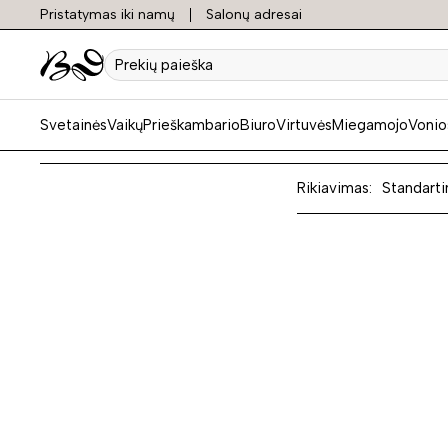
Pristatymas iki namų
Salonų adresai
Metali
Prekių
paieška
Svetainės
Vaikų
Prieškambario
Biuro
Virtuvės
Miegamojo
Vonio
Rikiavimas:
Standarti