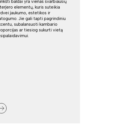
inkšti baldai yra vienas svarbiausių
nterjero elementų, kuris suteikia
rdvei jaukumo, estetikos ir
atogumo. Jie gali tapti pagrindiniu
kcentu, subalansuoti kambario
roporcijas ar tiesiog sukurti vietą
tsipalaidavimui.