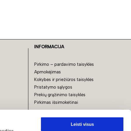
INFORMACIJA
Pirkimo – pardavimo taisyklės
Apmokėjimas
Kokybės ir priežiūros taisyklės
Pristatymo sąlygos
Prekių grąžinimo taisyklės
Pirkimas išsimokėtinai
Mokėjimo būdai
Grynaisiais
Leisti visus
Kortele
medijos