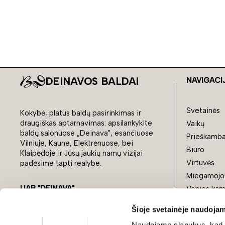
DEINAVOS BALDAI
NAVIGACI
Svetainės
Kokybė, platus baldų pasirinkimas ir
draugiškas aptarnavimas: apsilankykite
Vaikų
baldų salonuose „Deinava", esančiuose
Prieškamba
Vilniuje, Kaune, Elektrėnuose, bei
Biuro
Klaipėdoje ir Jūsų jaukių namų vizijai
Virtuvės
padėsime tapti realybe.
Miegamojo
UAB "DEINAVA"
Vonios kam
e-parduotuve@deinava.lt
Lauko balda
Šioje svetainėje naudojam
+370 683 44332
Stiliai
Naudojame slapukus, kad g