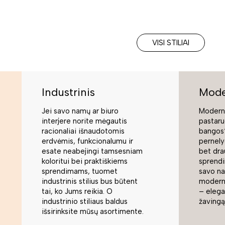
VISI STILIAI
Industrinis
Mode
Jei savo namų ar biuro
Moderni
interjere norite mėgautis
pastaru
racionaliai išnaudotomis
bangos“
erdvėmis, funkcionalumu ir
pernely
esate neabejingi tamsesniam
bet dra
koloritui bei praktiškiems
sprend
sprendimams, tuomet
savo na
industrinis stilius bus būtent
modern
tai, ko Jums reikia. O
– elegan
industrinio stiliaus baldus
žavingą
išsirinksite mūsų asortimente.