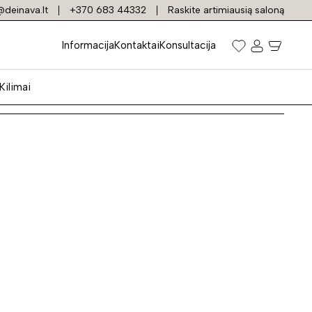
deinava.lt
+370 683 44332
Raskite artimiausią saloną
Informacija
Kontaktai
Konsultacija
Kilimai