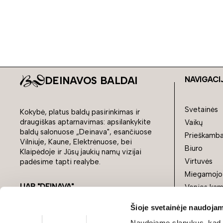
DEINAVOS BALDAI
NAVIGACI
Svetainės
Kokybė, platus baldų pasirinkimas ir
draugiškas aptarnavimas: apsilankykite
Vaikų
baldų salonuose „Deinava", esančiuose
Prieškamba
Vilniuje, Kaune, Elektrėnuose, bei
Biuro
Klaipėdoje ir Jūsų jaukių namų vizijai
Virtuvės
padėsime tapti realybe.
Miegamojo
UAB "DEINAVA"
Vonios kam
e-parduotuve@deinava.lt
Lauko balda
Šioje svetainėje naudojam
+370 683 44332
Stiliai
Naudojame slapukus, kad g