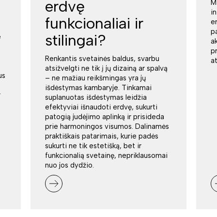
erdvę
M
i
funkcionaliai ir
e
p
stilingai?
e
a
p
Renkantis svetainės baldus, svarbu
a
atsižvelgti ne tik į jų dizainą ar spalvą
us
– ne mažiau reikšmingas yra jų
išdėstymas kambaryje. Tinkamai
r
suplanuotas išdėstymas leidžia
efektyviai išnaudoti erdvę, sukurti
patogią judėjimo aplinką ir prisideda
prie harmoningos visumos. Dalinamės
praktiškais patarimais, kurie padės
sukurti ne tik estetišką, bet ir
funkcionalią svetainę, nepriklausomai
nuo jos dydžio.