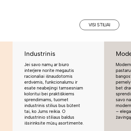
VISI STILIAI
Industrinis
Mode
Jei savo namų ar biuro
Moderni
interjere norite mėgautis
pastaru
racionaliai išnaudotomis
bangos“
erdvėmis, funkcionalumu ir
pernely
esate neabejingi tamsesniam
bet dra
koloritui bei praktiškiems
sprend
sprendimams, tuomet
savo na
industrinis stilius bus būtent
modern
tai, ko Jums reikia. O
– elegan
industrinio stiliaus baldus
žavingą
išsirinksite mūsų asortimente.