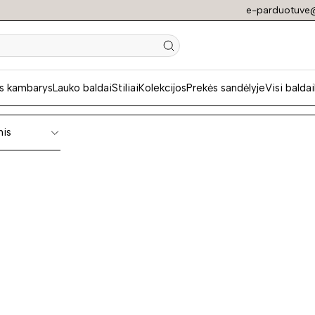
e-parduotuve@
ios klasikos virtu
s kambarys
Lauko baldai
Stiliai
Kolekcijos
Prekės sandėlyje
Visi baldai
nis