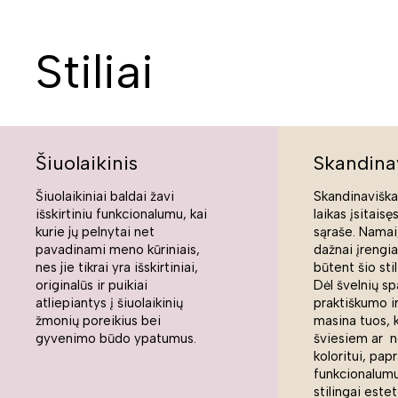
Stiliai
Šiuolaikinis
Skandina
Šiuolaikiniai baldai žavi
Skandinaviškas
išskirtiniu funkcionalumu, kai
laikas įsitaisę
kurie jų pelnytai net
sąraše. Namai,
pavadinami meno kūriniais,
dažnai įrengi
nes jie tikrai yra išskirtiniai,
būtent šio sti
originalūs ir puikiai
Dėl švelnių sp
atliepiantys į šiuolaikinių
praktiškumo ir
žmonių poreikius bei
masina tuos, 
gyvenimo būdo ypatumus.
šviesiem ar n
koloritui, pap
funkcionalumui
stilingai estet