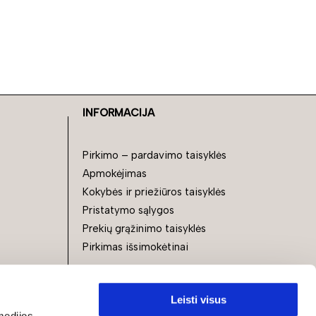
INFORMACIJA
Pirkimo – pardavimo taisyklės
Apmokėjimas
Kokybės ir priežiūros taisyklės
Pristatymo sąlygos
Prekių grąžinimo taisyklės
Pirkimas išsimokėtinai
Mokėjimo būdai
Grynaisiais
Leisti visus
Kortele
medijos