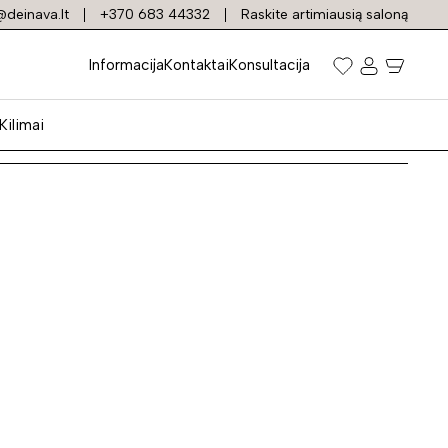
deinava.lt
+370 683 44332
Raskite artimiausią saloną
vės baldai
Informacija
Kontaktai
Konsultacija
Kilimai