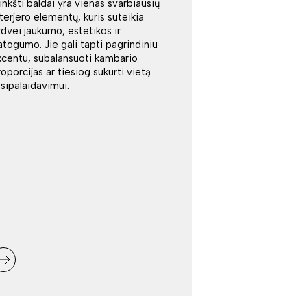
inkšti baldai yra vienas svarbiausių
nterjero elementų, kuris suteikia
rdvei jaukumo, estetikos ir
atogumo. Jie gali tapti pagrindiniu
kcentu, subalansuoti kambario
roporcijas ar tiesiog sukurti vietą
tsipalaidavimui.