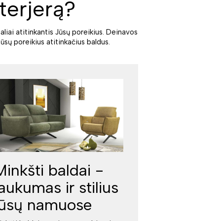
terjerą?
aliai atitinkantis Jūsų poreikius. Deinavos
ūsų poreikius atitinkačius baldus.
Minkšti baldai -
jaukumas ir stilius
jūsų namuose