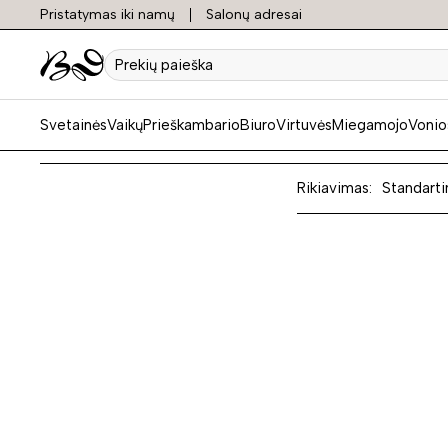
Pristatymas iki namų
Salonų adresai
Modern
Prekių
paieška
Svetainės
Vaikų
Prieškambario
Biuro
Virtuvės
Miegamojo
Vonio
Rikiavimas:
Standarti