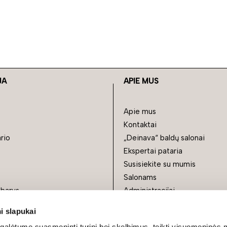
JA
APIE MUS
Apie mus
Kontaktai
rio
„Deinava“ baldų salonai
Ekspertai pataria
Susisiekite su mumis
Salonams
barys
Administracijai
i
Partneriams
i slapukai
Partnerių salonams
alėtume suasmeninti turinį bei skelbimus, teikti visuomeninės 