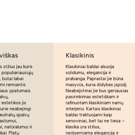
viškas
Klasikinis
 stilius jau kuris
Klasikiniai baldai alsuoja
s populiariausiųjų
solidumu, elegancija ir
 butai labai
prabanga. Paprastai jie būna
ami remiantis
masyvūs, kuria didybės įspūdį.
liaus ypatumais.
Neabejotinai jie bus geriausias
alvų,
pasirinkimas estetiškam ir
 estetikos jis
rafinuotam klasikiniam namų
kurie neabejingi
interjerui. Kartais klasikiniai
eutralių spalvų
baldai traktuojami kaip
rastumui,
senoviniai, bet tai ne tiesa –
, natūralumui ir
klasika yra stilius,
ikai. Platų
neišsemiama elegancija ir