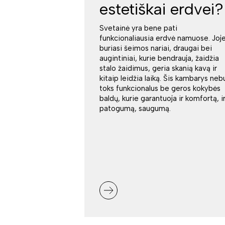
estetiškai erdvei?
Svetainė yra bene pati
funkcionaliausia erdvė namuose. Joj
buriasi šeimos nariai, draugai bei
augintiniai, kurie bendrauja, žaidžia
stalo žaidimus, geria skanią kavą ir
kitaip leidžia laiką. Šis kambarys neb
toks funkcionalus be geros kokybės
baldų, kurie garantuoja ir komfortą, i
patogumą, saugumą.