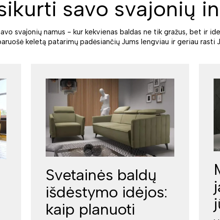
sikurti savo svajonių in
savo svajonių namus - kur kekvienas baldas ne tik gražus, bet ir ide
paruošė keletą patarimų padėsiančių Jums lengviau ir geriau rasti J
Svetainės baldų
išdėstymo idėjos:
kaip planuoti