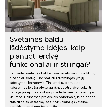
Svetainės baldų
išdėstymo idėjos: kaip
planuoti erdvę
funkcionaliai ir stilingai?
Renkantis svetainės baldus, svarbu atsižvelgti ne tik į jų
dizainą ar spalvą – ne mažiau reikšmingas yra jų
išdėstymas kambaryje. Tinkamai suplanuotas
išdėstymas leidžia efektyviai išnaudoti erdvę, sukurti
patogią judėjimo aplinką ir prisideda prie harmoningos
visumos. Dalinamės praktiškais patarimais, kurie padės
sukurti ne tik estetišką, bet ir funkcionalią svetainę,
nepriklausomai nuo jos dydžio.