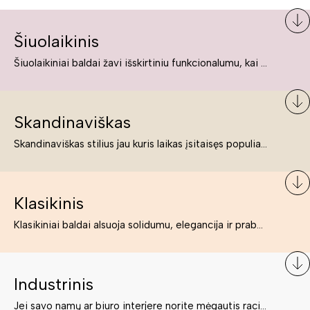
Šiuolaikinis
Šiuolaikiniai baldai žavi išskirtiniu funkcionalumu, kai kurie jų pelnytai net pavadinami meno kūriniais, nes jie tikrai yra išskirtiniai, originalūs ir puikiai atliepiantys į šiuolaikinių žmonių poreikius bei gyvenimo būdo ypatumus.
Skandinaviškas
Skandinaviškas stilius jau kuris laikas įsitaisęs populiariausiųjų sąraše. Namai, butai labai dažnai įrengiami remiantis būtent šio stiliaus ypatumais. Dėl švelnių spalvų, praktiškumo ir estetikos jis masina tuos, kurie neabejingi šviesiem ar neutralių spalvų koloritui, paprastumui, funkcionalumui, natūralumui ir stilingai estetikai. Platų skandinaviškų baldų spektrą rasite „Deinavos baldų“ asortimente.
Klasikinis
Klasikiniai baldai alsuoja solidumu, elegancija ir prabanga. Paprastai jie būna masyvūs, kuria didybės įspūdį. Neabejotinai jie bus geriausias pasirinkimas estetiškam ir rafinuotam klasikiniam namų interjerui. Kartais klasikiniai baldai traktuojami kaip senoviniai, bet tai ne tiesa – klasika yra stilius, neišsemiama elegancija ir rafinuotumas.
Industrinis
Jei savo namų ar biuro interjere norite mėgautis racionaliai išnaudotomis erdvėmis, funkcionalumu ir esate neabejingi tamsesniam koloritui bei praktiškiems sprendimams, tuomet industrinis stilius bus būtent tai, ko Jums reikia. O industrinio stiliaus baldus išsirinksite mūsų asortimente.