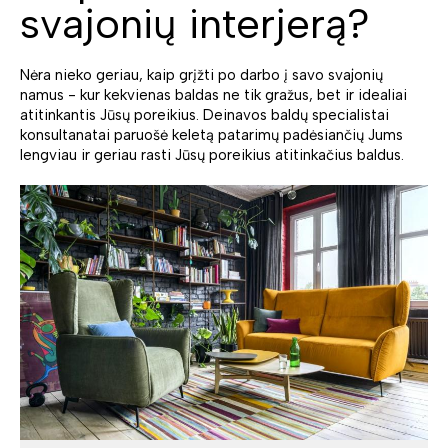
svajonių interjerą?
Nėra nieko geriau, kaip grįžti po darbo į savo svajonių
namus - kur kekvienas baldas ne tik gražus, bet ir idealiai
atitinkantis Jūsų poreikius. Deinavos baldų specialistai
konsultanatai paruošė keletą patarimų padėsiančių Jums
lengviau ir geriau rasti Jūsų poreikius atitinkačius baldus.