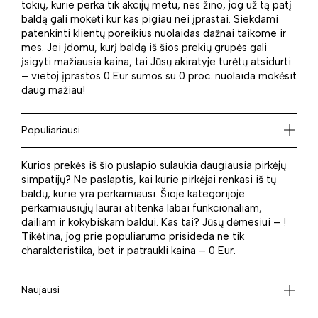
tokių, kurie perka tik akcijų metu, nes žino, jog už tą patį
baldą gali mokėti kur kas pigiau nei įprastai. Siekdami
patenkinti klientų poreikius nuolaidas dažnai taikome ir
mes. Jei įdomu, kurį baldą iš šios prekių grupės gali
įsigyti mažiausia kaina, tai Jūsų akiratyje turėtų atsidurti
– vietoj įprastos 0 Eur sumos su 0 proc. nuolaida mokėsit
daug mažiau!
Populiariausi
Kurios prekės iš šio puslapio sulaukia daugiausia pirkėjų
simpatijų? Ne paslaptis, kai kurie pirkėjai renkasi iš tų
baldų, kurie yra perkamiausi. Šioje kategorijoje
perkamiausiųjų laurai atitenka labai funkcionaliam,
dailiam ir kokybiškam baldui. Kas tai? Jūsų dėmesiui – !
Tikėtina, jog prie populiarumo prisideda ne tik
charakteristika, bet ir patraukli kaina – 0 Eur.
Naujausi