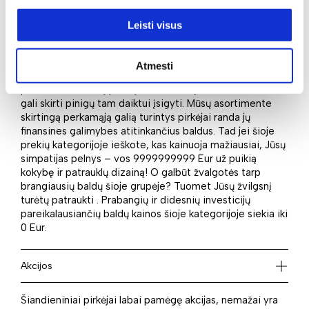
Leisti visus
Kaina
Ar pirktume baldus, ar kitus daiktus, kaina visada yra tas
Atmesti
kriterijus, į kurį nežvelgiama pro pirštus. Dažnas
pirkdamas didesnį pirkinį nustato ribą, kiek maksimaliai
gali skirti pinigų tam daiktui įsigyti. Mūsų asortimente
skirtingą perkamąją galią turintys pirkėjai randa jų
finansines galimybes atitinkančius baldus. Tad jei šioje
prekių kategorijoje ieškote, kas kainuoja mažiausiai, Jūsų
simpatijas pelnys – vos 9999999999 Eur už puikią
kokybę ir patrauklų dizainą! O galbūt žvalgotės tarp
brangiausių baldų šioje grupėje? Tuomet Jūsų žvilgsnį
turėtų patraukti . Prabangių ir didesnių investicijų
pareikalausiančių baldų kainos šioje kategorijoje siekia iki
0 Eur.
Akcijos
Šiandieniniai pirkėjai labai pamėgę akcijas, nemažai yra