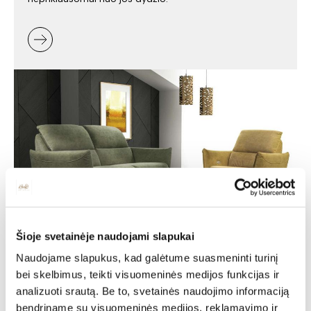
Šioje svetainėje naudojami slapukai
Minkšti baldai -
Naudojame slapukus, kad galėtume suasmeninti turinį
jaukumas ir stilius jūsų
bei skelbimus, teikti visuomeninės medijos funkcijas ir
analizuoti srautą. Be to, svetainės naudojimo informaciją
namuose
bendriname su visuomeninės medijos, reklamavimo ir