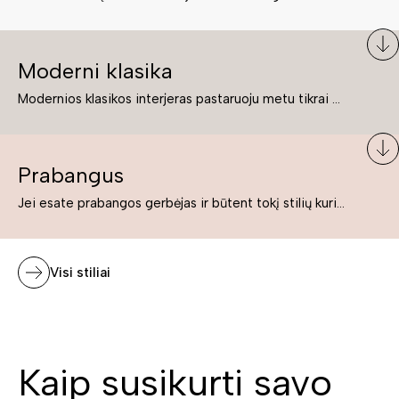
Moderni klasika
Modernios klasikos interjeras pastaruoju metu tikrai yra „ant bangos“. Tie, kurie nenori pernelyg nutolti nuo klasikos, bet drauge žavisi šiuolaikiškais sprendimais, su malonumu savo namuose kuria klasikos ir modernaus interjero tandemą – elegantišką, subtilų ir žavingą.
Prabangus
Jei esate prabangos gerbėjas ir būtent tokį stilių kuriate savo namuose ar biure, tuomet solidūs, prabangūs baldai nepriekaištingai įsilies į Jūsų kuriamą interjerą.
Visi stiliai
Kaip susikurti savo