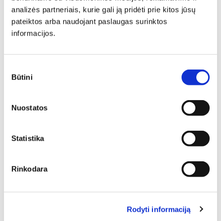
analizės partneriais, kurie gali ją pridėti prie kitos jūsų
Minkšti baldai yra vienas svarbiausių interjero elementų,
kuris suteikia erdvei jaukumo, estetikos ir patogumo. Jie
pateiktos arba naudojant paslaugas surinktos
gali tapti pagrindiniu akcentu, subalansuoti kambario
informacijos.
proporcijas ar tiesiog sukurti vietą atsipalaidavimui.
Sutikimo
Būtini
pasirinkimas
Nuostatos
Modernūs svetainės staliukai yra baldai, kuriems daugelis
Statistika
mūsų pirkėjų neabejingi. To priežasčių nemažai: baldai
aukštos kokybės, pagaminti iš patvarių medžiagų, tad
pasižymi ilgaamžiškumu, puikūs dizaino sprendimai
Rinkodara
leidžia juos lengvai pritaikyti įvairiuose būstuose.
Spalvos, matmenys, formos kiekvienam iš Jūsų dovanoja
pasirinkimo laisvę. 1 – tiek Jūsų laukia šioje prekių
kategorijoje, tad neabejojame, kad kiekvienas išsirinksite
Rodyti informaciją
tinkamiausius savo namams.