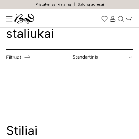
Pristatymas iki namų
Salonų adresai
Modernūs svetainės
Prekių
paieška
staliukai
Standartinis
Filtruoti
Stiliai