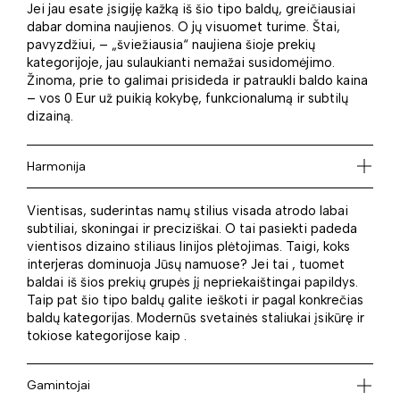
Jei jau esate įsigiję kažką iš šio tipo baldų, greičiausiai
dabar domina naujienos. O jų visuomet turime. Štai,
pavyzdžiui, – „šviežiausia“ naujiena šioje prekių
kategorijoje, jau sulaukianti nemažai susidomėjimo.
Žinoma, prie to galimai prisideda ir patraukli baldo kaina
– vos 0 Eur už puikią kokybę, funkcionalumą ir subtilų
dizainą.
Harmonija
Vientisas, suderintas namų stilius visada atrodo labai
subtiliai, skoningai ir preciziškai. O tai pasiekti padeda
vientisos dizaino stiliaus linijos plėtojimas. Taigi, koks
interjeras dominuoja Jūsų namuose? Jei tai , tuomet
baldai iš šios prekių grupės jį nepriekaištingai papildys.
Taip pat šio tipo baldų galite ieškoti ir pagal konkrečias
baldų kategorijas. Modernūs svetainės staliukai įsikūrę ir
tokiose kategorijose kaip .
Gamintojai