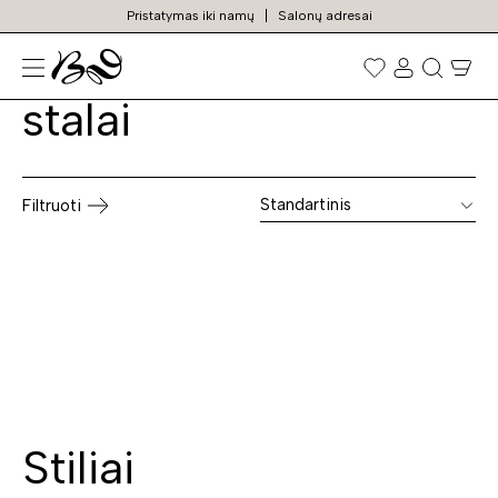
Pristatymas iki namų
Salonų adresai
Modernūs valgomojo
Prekių
paieška
stalai
Standartinis
Filtruoti
Stiliai