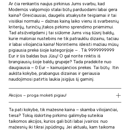
Ar čia renkantis naujus pirkinius Jums svarbu, kad
Modernūs valgomojo stalai būtų parduodami labai gera
kaina? Greičiausiai, daugelis atsakysite teigiamai ir tai
visiškai normalu – dažnas kainą laiko vienu iš svarbesnių
kriterijų, turinčių įtakos pirkimo sprendimo priėmimui.
Tad atsižvelgdami į tai siūlome Jums visą šūsnį baldų,
kurie maloniai nustebins ne tik patraukliu dizainu, tačiau
ir labai viliojančia kaina! Norintiems išleisti mažiau mūsų
pigiausia prekė šioje kategorijoje – . Tik 9999999999
Eur ir šis baldas bus Jūsų! O gal norite rinktis iš
brangiausių šioje baldų grupėje? Tada pradėkite nuo
daugiausia – 0 Eur – kainuojančios prekės. Tai būtų . Itin
aukšta kokybė, prabangus dizainas ir geriausia
naudojimosi patirtis laukia įsigijus šį gaminį.
Akcijos – proga mokėti pigiau!
Ta pati kokybė, tik mažesnė kaina – skamba viliojančiai,
tiesa? Tokią išskirtinę pirkimo galimybę suteikia
taikomos akcijos, kurios gali būti labai įvairios: nuo
mažesnių iki tikrai įspūdingų. Jei aktualu, kam taikoma