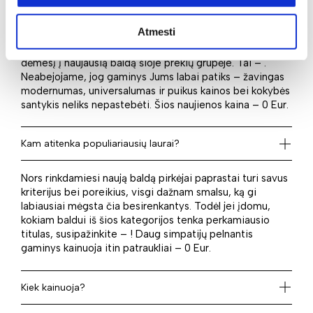
Kas naujo laukia?
Atmesti
Norite rinktis iš naujausių pasiūlymų? Tuomet atkreipkite
dėmesį į naujausią baldą šioje prekių grupėje. Tai – .
Neabejojame, jog gaminys Jums labai patiks – žavingas
modernumas, universalumas ir puikus kainos bei kokybės
santykis neliks nepastebėti. Šios naujienos kaina – 0 Eur.
Kam atitenka populiariausių laurai?
Nors rinkdamiesi naują baldą pirkėjai paprastai turi savus
kriterijus bei poreikius, visgi dažnam smalsu, ką gi
labiausiai mėgsta čia besirenkantys. Todėl jei įdomu,
kokiam baldui iš šios kategorijos tenka perkamiausio
titulas, susipažinkite – ! Daug simpatijų pelnantis
gaminys kainuoja itin patraukliai – 0 Eur.
Kiek kainuoja?