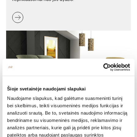
Šioje svetainėje naudojami slapukai
Naudojame slapukus, kad galėtume suasmeninti turinį
bei skelbimus, teikti visuomeninės medijos funkcijas ir
Minkšti baldai -
analizuoti srautą. Be to, svetainės naudojimo informaciją
jaukumas ir stilius jūsų
bendriname su visuomeninės medijos, reklamavimo ir
analizės partneriais, kurie gali ją pridėti prie kitos jūsų
namuose
pateiktos arba naudojant paslaugas surinktos