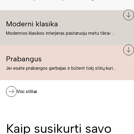
Moderni klasika
Modernios klasikos interjeras pastaruoju metu tikrai yra „ant bangos“. Tie, kurie nenori pernelyg nutolti nuo klasikos, bet drauge žavisi šiuolaikiškais sprendimais, su malonumu savo namuose kuria klasikos ir modernaus interjero tandemą – elegantišką, subtilų ir žavingą.
Prabangus
Jei esate prabangos gerbėjas ir būtent tokį stilių kuriate savo namuose ar biure, tuomet solidūs, prabangūs baldai nepriekaištingai įsilies į Jūsų kuriamą interjerą.
Visi stiliai
Kaip susikurti savo