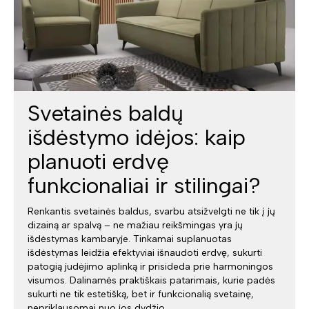
Svetainės baldų
išdėstymo idėjos: kaip
planuoti erdvę
funkcionaliai ir stilingai?
Renkantis svetainės baldus, svarbu atsižvelgti ne tik į jų
dizainą ar spalvą – ne mažiau reikšmingas yra jų
išdėstymas kambaryje. Tinkamai suplanuotas
išdėstymas leidžia efektyviai išnaudoti erdvę, sukurti
patogią judėjimo aplinką ir prisideda prie harmoningos
visumos. Dalinamės praktiškais patarimais, kurie padės
sukurti ne tik estetišką, bet ir funkcionalią svetainę,
nepriklausomai nuo jos dydžio.