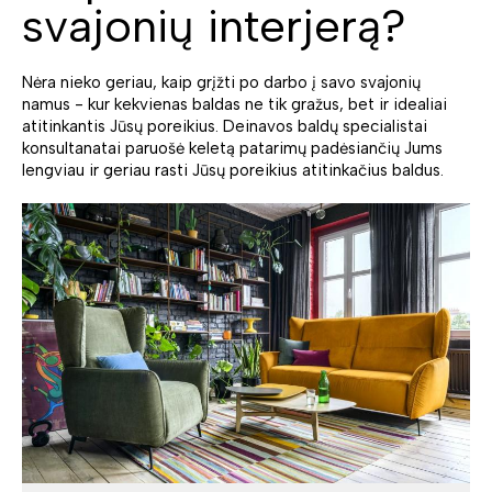
svajonių interjerą?
Nėra nieko geriau, kaip grįžti po darbo į savo svajonių
namus - kur kekvienas baldas ne tik gražus, bet ir idealiai
atitinkantis Jūsų poreikius. Deinavos baldų specialistai
konsultanatai paruošė keletą patarimų padėsiančių Jums
lengviau ir geriau rasti Jūsų poreikius atitinkačius baldus.