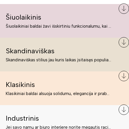
Šiuolaikinis
Šiuolaikiniai baldai žavi išskirtiniu funkcionalumu, kai kurie jų pelnytai net pavadinami meno kūriniais, nes jie tikrai yra išskirtiniai, originalūs ir puikiai atliepiantys į šiuolaikinių žmonių poreikius bei gyvenimo būdo ypatumus.
Skandinaviškas
Skandinaviškas stilius jau kuris laikas įsitaisęs populiariausiųjų sąraše. Namai, butai labai dažnai įrengiami remiantis būtent šio stiliaus ypatumais. Dėl švelnių spalvų, praktiškumo ir estetikos jis masina tuos, kurie neabejingi šviesiem ar neutralių spalvų koloritui, paprastumui, funkcionalumui, natūralumui ir stilingai estetikai. Platų skandinaviškų baldų spektrą rasite „Deinavos baldų“ asortimente.
Klasikinis
Klasikiniai baldai alsuoja solidumu, elegancija ir prabanga. Paprastai jie būna masyvūs, kuria didybės įspūdį. Neabejotinai jie bus geriausias pasirinkimas estetiškam ir rafinuotam klasikiniam namų interjerui. Kartais klasikiniai baldai traktuojami kaip senoviniai, bet tai ne tiesa – klasika yra stilius, neišsemiama elegancija ir rafinuotumas.
Industrinis
Jei savo namų ar biuro interjere norite mėgautis racionaliai išnaudotomis erdvėmis, funkcionalumu ir esate neabejingi tamsesniam koloritui bei praktiškiems sprendimams, tuomet industrinis stilius bus būtent tai, ko Jums reikia. O industrinio stiliaus baldus išsirinksite mūsų asortimente.