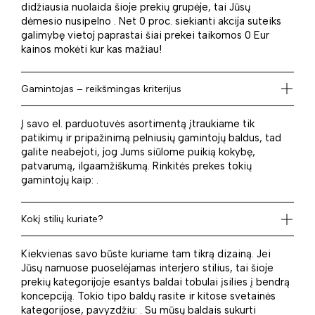
didžiausia nuolaida šioje prekių grupėje, tai Jūsų
dėmesio nusipelno . Net 0 proc. siekianti akcija suteiks
galimybę vietoj paprastai šiai prekei taikomos 0 Eur
kainos mokėti kur kas mažiau!
Gamintojas – reikšmingas kriterijus
Į savo el. parduotuvės asortimentą įtraukiame tik
patikimų ir pripažinimą pelniusių gamintojų baldus, tad
galite neabejoti, jog Jums siūlome puikią kokybę,
patvarumą, ilgaamžiškumą. Rinkitės prekes tokių
gamintojų kaip: .
Kokį stilių kuriate?
Kiekvienas savo būste kuriame tam tikrą dizainą. Jei
Jūsų namuose puoselėjamas interjero stilius, tai šioje
prekių kategorijoje esantys baldai tobulai įsilies į bendrą
koncepciją. Tokio tipo baldų rasite ir kitose svetainės
kategorijose, pavyzdžiu: . Su mūsų baldais sukurti