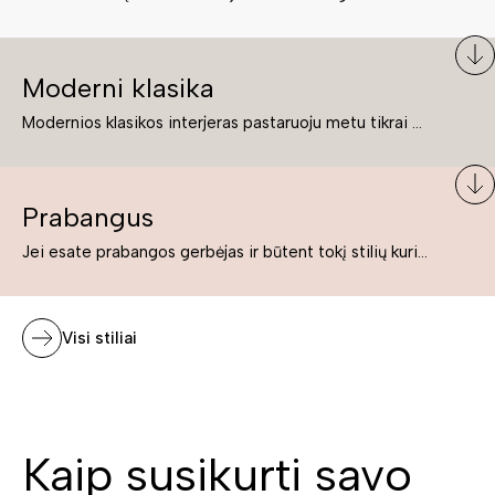
Moderni klasika
Modernios klasikos interjeras pastaruoju metu tikrai yra „ant bangos“. Tie, kurie nenori pernelyg nutolti nuo klasikos, bet drauge žavisi šiuolaikiškais sprendimais, su malonumu savo namuose kuria klasikos ir modernaus interjero tandemą – elegantišką, subtilų ir žavingą.
Prabangus
Jei esate prabangos gerbėjas ir būtent tokį stilių kuriate savo namuose ar biure, tuomet solidūs, prabangūs baldai nepriekaištingai įsilies į Jūsų kuriamą interjerą.
Visi stiliai
Kaip susikurti savo