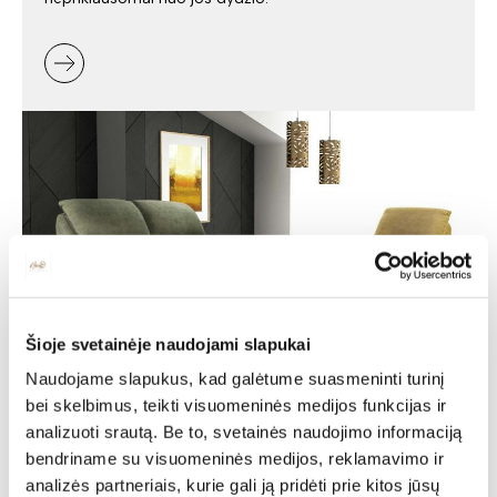
Šioje svetainėje naudojami slapukai
Naudojame slapukus, kad galėtume suasmeninti turinį
Minkšti baldai -
bei skelbimus, teikti visuomeninės medijos funkcijas ir
jaukumas ir stilius jūsų
analizuoti srautą. Be to, svetainės naudojimo informaciją
bendriname su visuomeninės medijos, reklamavimo ir
namuose
analizės partneriais, kurie gali ją pridėti prie kitos jūsų