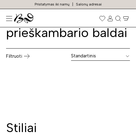
Pristatymas iki namų
Salonų adresai
Montuojami
Prekių
paieška
prieškambario baldai
Standartinis
Filtruoti
Stiliai