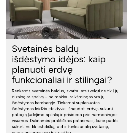
Svetainės baldų
išdėstymo idėjos: kaip
planuoti erdvę
funkcionaliai ir stilingai?
Renkantis svetainės baldus, svarbu atsižvelgti ne tik į jų
dizainą ar spalvą – ne mažiau reikšmingas yra jų
išdėstymas kambaryje. Tinkamai suplanuotas
išdėstymas leidžia efektyviai išnaudoti erdvę, sukurti
patogią judėjimo aplinką ir prisideda prie harmoningos
visumos. Dalinamės praktiškais patarimais, kurie padės
sukurti ne tik estetišką, bet ir funkcionalią svetainę,
nepriklausomai nuo jos dydžio.