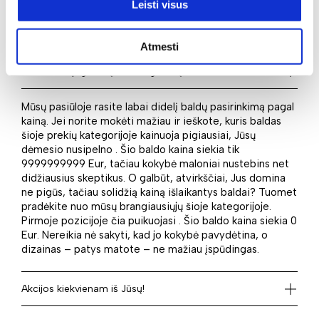
prekių rasite šiame puslapyje. Taigi identifikuokite savo
Leisti visus
poreikius ir įsigykite juos idealiai atitinkantį baldą mūsų
el. parduotuvėje.
Atmesti
Kaina: nuo pigiausių iki brangiausių
Mūsų pasiūloje rasite labai didelį baldų pasirinkimą pagal
kainą. Jei norite mokėti mažiau ir ieškote, kuris baldas
šioje prekių kategorijoje kainuoja pigiausiai, Jūsų
dėmesio nusipelno . Šio baldo kaina siekia tik
9999999999 Eur, tačiau kokybė maloniai nustebins net
didžiausius skeptikus. O galbūt, atvirkščiai, Jus domina
ne pigūs, tačiau solidžią kainą išlaikantys baldai? Tuomet
pradėkite nuo mūsų brangiausiųjų šioje kategorijoje.
Pirmoje pozicijoje čia puikuojasi . Šio baldo kaina siekia 0
Eur. Nereikia nė sakyti, kad jo kokybė pavydėtina, o
dizainas – patys matote – ne mažiau įspūdingas.
Akcijos kiekvienam iš Jūsų!