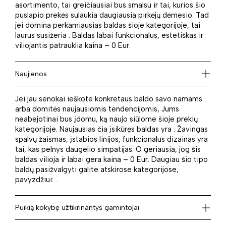
asortimento, tai greičiausiai bus smalsu ir tai, kurios šio
puslapio prekės sulaukia daugiausia pirkėjų dėmesio. Tad
jei domina perkamiausias baldas šioje kategorijoje, tai
laurus susižeria . Baldas labai funkcionalus, estetiškas ir
viliojantis patrauklia kaina – 0 Eur.
Naujienos
Jei jau senokai ieškote konkretaus baldo savo namams
arba domitės naujausiomis tendencijomis, Jums
neabejotinai bus įdomu, ką naujo siūlome šioje prekių
kategorijoje. Naujausias čia įsikūręs baldas yra . Žavingas
spalvų žaismas, įstabios linijos, funkcionalus dizainas yra
tai, kas pelnys daugelio simpatijas. O geriausia, jog šis
baldas vilioja ir labai gera kaina – 0 Eur. Daugiau šio tipo
baldų pasižvalgyti galite atskirose kategorijose,
pavyzdžiui: .
Puikią kokybę užtikrinantys gamintojai