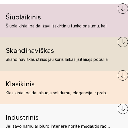
Šiuolaikinis
Šiuolaikiniai baldai žavi išskirtiniu funkcionalumu, kai kurie jų pelnytai net pavadinami meno kūriniais, nes jie tikrai yra išskirtiniai, originalūs ir puikiai atliepiantys į šiuolaikinių žmonių poreikius bei gyvenimo būdo ypatumus.
Skandinaviškas
Skandinaviškas stilius jau kuris laikas įsitaisęs populiariausiųjų sąraše. Namai, butai labai dažnai įrengiami remiantis būtent šio stiliaus ypatumais. Dėl švelnių spalvų, praktiškumo ir estetikos jis masina tuos, kurie neabejingi šviesiem ar neutralių spalvų koloritui, paprastumui, funkcionalumui, natūralumui ir stilingai estetikai. Platų skandinaviškų baldų spektrą rasite „Deinavos baldų“ asortimente.
Klasikinis
Klasikiniai baldai alsuoja solidumu, elegancija ir prabanga. Paprastai jie būna masyvūs, kuria didybės įspūdį. Neabejotinai jie bus geriausias pasirinkimas estetiškam ir rafinuotam klasikiniam namų interjerui. Kartais klasikiniai baldai traktuojami kaip senoviniai, bet tai ne tiesa – klasika yra stilius, neišsemiama elegancija ir rafinuotumas.
Industrinis
Jei savo namų ar biuro interjere norite mėgautis racionaliai išnaudotomis erdvėmis, funkcionalumu ir esate neabejingi tamsesniam koloritui bei praktiškiems sprendimams, tuomet industrinis stilius bus būtent tai, ko Jums reikia. O industrinio stiliaus baldus išsirinksite mūsų asortimente.