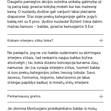
Daugelio pamėgtos akcijos suteikia unikalią galimybę už
tą pačią kaip įprastai kokybę mokėti kur kas mažesnę
kainą. O nuolaidų dydžiai gali varijuoti labai plačiame
diapazone. Štai šioje prekių kategorijoje galite įsigyti
baldą net su 0 proc. dydžio nuolaida! Būtent tokia dalimi
mažiau kainuos – baldas, įprastai kainuojantis 0 Eur.
Kokiam interjero stiliui tinka?
Ne paslaptis, jog ne visi baldai suderinami su skirtingais
interjero stiliais, tad renkantis naujus baldus būtina
atsižvelgti į tai, kokia dizaino koncepcija kuriama Jūsų
namuose. Jei čia vyrauja interjero stilius, tuomet baldai
iš šios prekių kategorijos įsilies tiesiog tobulai. Savo
žavesiu, formomis, linijomis, tekstūromis jie labai
stilingai papildys kažkurį iš minėtų stilių interjere.
Perkamiausių gretos
Jei domina Montuojami prieškambario baldai iš mūsų