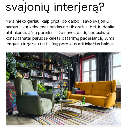
svajonių interjerą?
Nėra nieko geriau, kaip grįžti po darbo į savo svajonių
namus - kur kekvienas baldas ne tik gražus, bet ir idealiai
atitinkantis Jūsų poreikius. Deinavos baldų specialistai
konsultanatai paruošė keletą patarimų padėsiančių Jums
lengviau ir geriau rasti Jūsų poreikius atitinkačius baldus.