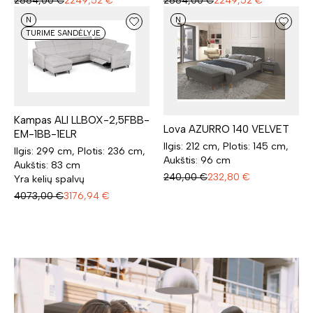
2884,00
€
2249,52
€
2884,00
€
2249,52
€
N
N
TURIME SANDĖLYJE
Kampas ALI LLBOX-2,5FBB-
Lova AZURRO 140 VELVET
EM-1BB-1ELR
Ilgis: 212 cm, Plotis: 145 cm,
Ilgis: 299 cm, Plotis: 236 cm,
Aukštis: 96 cm
Aukštis: 83 cm
240,00
€
232,80
€
Yra kelių spalvų
4073,00
€
3176,94
€