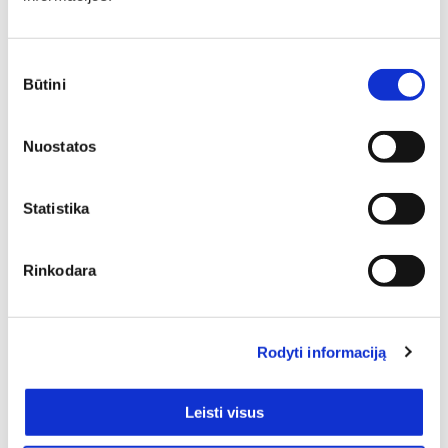
Padėsim parengti planus iš išmatavimus geriausiam
rezultatui pasiekti.
Sutikimo
Būtini
pasirinkimas
Nuostatos
Statistika
Rinkodara
SIŲSTI
Rodyti informaciją
Leisti visus