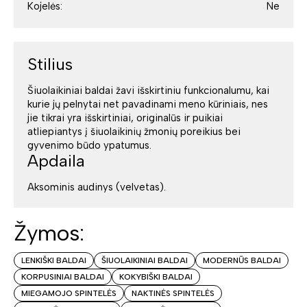
Kojelės:
Ne
Stilius
Šiuolaikiniai baldai žavi išskirtiniu funkcionalumu, kai
kurie jų pelnytai net pavadinami meno kūriniais, nes
jie tikrai yra išskirtiniai, originalūs ir puikiai
atliepiantys į šiuolaikinių žmonių poreikius bei
gyvenimo būdo ypatumus.
Apdaila
Aksominis audinys (velvetas).
Žymos:
LENKIŠKI BALDAI
ŠIUOLAIKINIAI BALDAI
MODERNŪS BALDAI
KORPUSINIAI BALDAI
KOKYBIŠKI BALDAI
MIEGAMOJO SPINTELĖS
NAKTINĖS SPINTELĖS