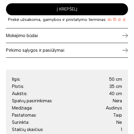
Į KREPŠELĮ
Prekė užsakoma, gamybos ir pristatymo terminas:
iki 15 d. d.
Mokėjimo būdai
Pirkimo sąlygos ir pasiūlymai
Ilgis:
50 cm
Plotis:
35 cm
Aukštis:
40 cm
Spalvų pasirinkimas:
Nėra
Medžiaga:
Audinys
Pastatomas:
Taip
Surinkta:
Ne
Stalčių skaičius:
1