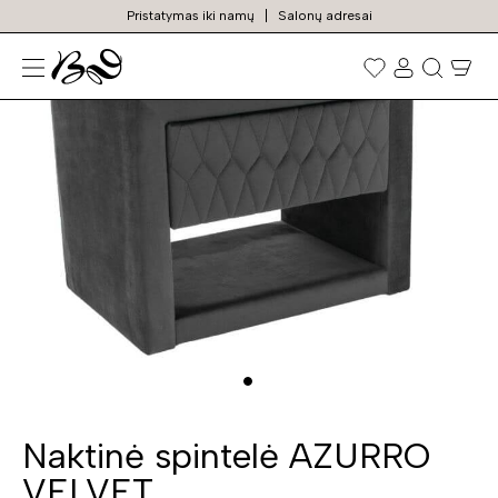
Pristatymas iki namų
Salonų adresai
N
Prekių
paieška
Naktinė spintelė AZURRO
VELVET