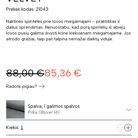
Prekės kodas: 21043
Naktinės spintelės prie lovos miegamajam – praktiškas ir
dailus sprendimas. Nenuostabu, kad porą spintelių iš abiejų
lovos pusių galima išvysti kone kiekvienam miegamajame. Jos
atrodo gražiai, taip pat talpina nemažai daiktų viduje.
88,00
€
85,36
€
Radote pigiau?
Spalva, 1 galimos spalvos
Pilka (Bluvel 14)
Kiekis: