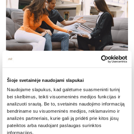
Individuali
Šioje svetainėje naudojami slapukai
specialisto
Naudojame slapukus, kad galėtume suasmeninti turinį
bei skelbimus, teikti visuomeninės medijos funkcijas ir
konsultacija
analizuoti srautą. Be to, svetainės naudojimo informaciją
bendriname su visuomeninės medijos, reklamavimo ir
analizės partneriais, kurie gali ją pridėti prie kitos jūsų
Deinavos baldų specialistai puikiai išmanantys ir
pateiktos arba naudojant paslaugas surinktos
pasiruošę Jums padėti susikurti savo svajonių interjerą!
informacijos.