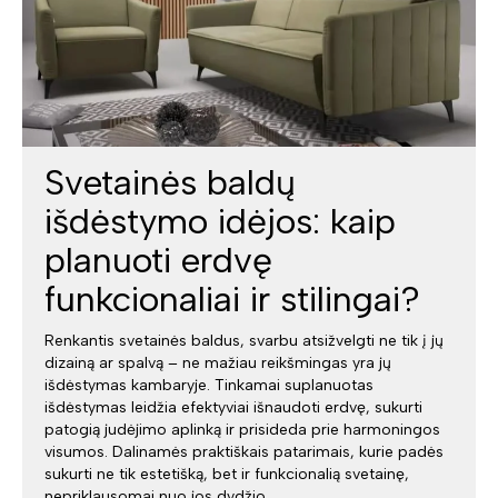
Svetainės baldų
išdėstymo idėjos: kaip
planuoti erdvę
funkcionaliai ir stilingai?
Renkantis svetainės baldus, svarbu atsižvelgti ne tik į jų
dizainą ar spalvą – ne mažiau reikšmingas yra jų
išdėstymas kambaryje. Tinkamai suplanuotas
išdėstymas leidžia efektyviai išnaudoti erdvę, sukurti
patogią judėjimo aplinką ir prisideda prie harmoningos
visumos. Dalinamės praktiškais patarimais, kurie padės
sukurti ne tik estetišką, bet ir funkcionalią svetainę,
nepriklausomai nuo jos dydžio.