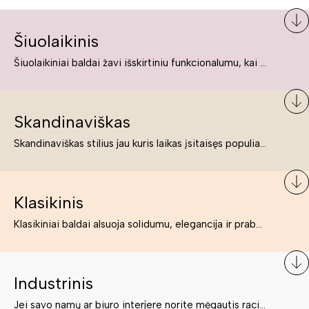
Šiuolaikinis
Šiuolaikiniai baldai žavi išskirtiniu funkcionalumu, kai kurie jų pelnytai net pavadinami meno kūriniais, nes jie tikrai yra išskirtiniai, originalūs ir puikiai atliepiantys į šiuolaikinių žmonių poreikius bei gyvenimo būdo ypatumus.
Skandinaviškas
Skandinaviškas stilius jau kuris laikas įsitaisęs populiariausiųjų sąraše. Namai, butai labai dažnai įrengiami remiantis būtent šio stiliaus ypatumais. Dėl švelnių spalvų, praktiškumo ir estetikos jis masina tuos, kurie neabejingi šviesiem ar neutralių spalvų koloritui, paprastumui, funkcionalumui, natūralumui ir stilingai estetikai. Platų skandinaviškų baldų spektrą rasite „Deinavos baldų“ asortimente.
Klasikinis
Klasikiniai baldai alsuoja solidumu, elegancija ir prabanga. Paprastai jie būna masyvūs, kuria didybės įspūdį. Neabejotinai jie bus geriausias pasirinkimas estetiškam ir rafinuotam klasikiniam namų interjerui. Kartais klasikiniai baldai traktuojami kaip senoviniai, bet tai ne tiesa – klasika yra stilius, neišsemiama elegancija ir rafinuotumas.
Industrinis
Jei savo namų ar biuro interjere norite mėgautis racionaliai išnaudotomis erdvėmis, funkcionalumu ir esate neabejingi tamsesniam koloritui bei praktiškiems sprendimams, tuomet industrinis stilius bus būtent tai, ko Jums reikia. O industrinio stiliaus baldus išsirinksite mūsų asortimente.