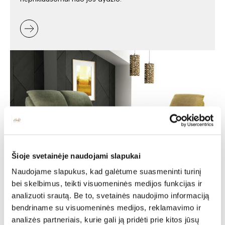
Šioje svetainėje naudojami slapukai
Naudojame slapukus, kad galėtume suasmeninti turinį
Minkšti baldai -
bei skelbimus, teikti visuomeninės medijos funkcijas ir
jaukumas ir stilius jūsų
analizuoti srautą. Be to, svetainės naudojimo informaciją
bendriname su visuomeninės medijos, reklamavimo ir
namuose
analizės partneriais, kurie gali ją pridėti prie kitos jūsų