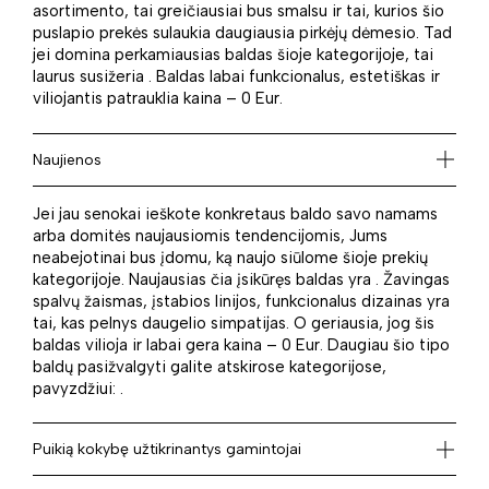
asortimento, tai greičiausiai bus smalsu ir tai, kurios šio
puslapio prekės sulaukia daugiausia pirkėjų dėmesio. Tad
jei domina perkamiausias baldas šioje kategorijoje, tai
laurus susižeria . Baldas labai funkcionalus, estetiškas ir
viliojantis patrauklia kaina – 0 Eur.
Naujienos
Jei jau senokai ieškote konkretaus baldo savo namams
arba domitės naujausiomis tendencijomis, Jums
neabejotinai bus įdomu, ką naujo siūlome šioje prekių
kategorijoje. Naujausias čia įsikūręs baldas yra . Žavingas
spalvų žaismas, įstabios linijos, funkcionalus dizainas yra
tai, kas pelnys daugelio simpatijas. O geriausia, jog šis
baldas vilioja ir labai gera kaina – 0 Eur. Daugiau šio tipo
baldų pasižvalgyti galite atskirose kategorijose,
pavyzdžiui: .
Puikią kokybę užtikrinantys gamintojai