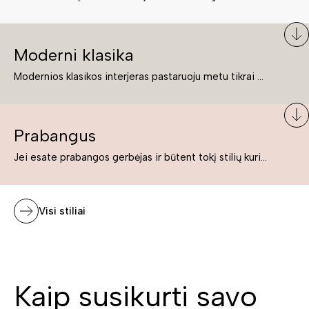
Moderni klasika
Modernios klasikos interjeras pastaruoju metu tikrai yra „ant bangos“. Tie, kurie nenori pernelyg nutolti nuo klasikos, bet drauge žavisi šiuolaikiškais sprendimais, su malonumu savo namuose kuria klasikos ir modernaus interjero tandemą – elegantišką, subtilų ir žavingą.
Prabangus
Jei esate prabangos gerbėjas ir būtent tokį stilių kuriate savo namuose ar biure, tuomet solidūs, prabangūs baldai nepriekaištingai įsilies į Jūsų kuriamą interjerą.
Visi stiliai
Kaip susikurti savo