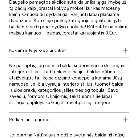
Daugelio pamėgtos akcijos suteikia unikalią galimybę už
tą pačią kaip įprastai kokybę mokėti kur kas mažesnę
kainą. O nuolaidų dydžiai gali varijuoti labai plačiame
diapazone. Štai šioje prekių kategorijoje galite įsigyti
baldą net su 0 proc. dydžio nuolaida! Būtent tokia dalimi
mažiau kainuos – baldas, įprastai kainuojantis 0 Eur.
Kokiam interjero stiliui tinka?
Ne paslaptis, jog ne visi baldai suderinami su skirtingais
interjero stiliais, tad renkantis naujus baldus būtina
atsižvelgti į tai, kokia dizaino koncepcija kuriama Jūsų
namuose. Jei čia vyrauja interjero stilius, tuomet baldai
iš šios prekių kategorijos įsilies tiesiog tobulai. Savo
žavesiu, formomis, linijomis, tekstūromis jie labai
stilingai papildys kažkurį iš minėtų stilių interjere.
Perkamiausių gretos
Jei domina Natūralaus medžio svetainės baldai iš mūsų