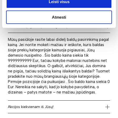
rasite šiame puslapyje. Taigi identifikuokite savo
Leisti visus
poreikius ir įsigykite juos idealiai atitinkantį baldą mūsų
el. parduotuvėje.
Atmesti
Kaina: nuo pigiausių iki brangiausių
Mūsų pasiūloje rasite labai didelį baldų pasirinkimą pagal
kainą. Jei norite mokėti mažiau ir ieškote, kuris baldas
šioje prekių kategorijoje kainuoja pigiausiai, Jūsų
dėmesio nusipelno . Šio baldo kaina siekia tik
9999999999 Eur, tačiau kokybė maloniai nustebins net
didžiausius skeptikus. O galbūt, atvirkščiai, Jus domina
ne pigūs, tačiau solidžią kainą išlaikantys baldai? Tuomet
pradėkite nuo mūsų brangiausiųjų šioje kategorijoje.
Pirmoje pozicijoje čia puikuojasi . Šio baldo kaina siekia 0
Eur. Nereikia nė sakyti, kad jo kokybė pavydėtina, o
dizainas – patys matote – ne mažiau įspūdingas.
Akcijos kiekvienam iš Jūsų!