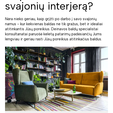
svajonių interjerą?
Nėra nieko geriau, kaip grįžti po darbo į savo svajonių
namus - kur kekvienas baldas ne tik gražus, bet ir idealiai
atitinkantis Jūsų poreikius. Deinavos baldų specialistai
konsultanatai paruošė keletą patarimų padėsiančių Jums
lengviau ir geriau rasti Jūsų poreikius atitinkačius baldus.