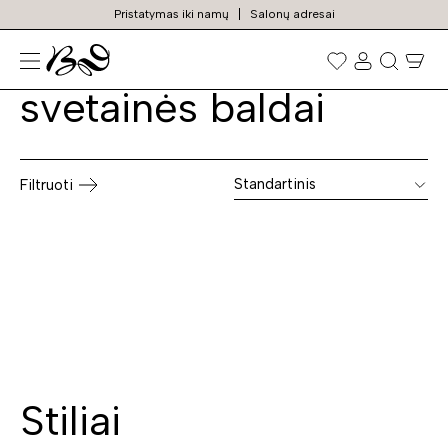
Pristatymas iki namų
Salonų adresai
Natūralaus medžio
Prekių
paieška
svetainės baldai
Standartinis
Filtruoti
Stiliai