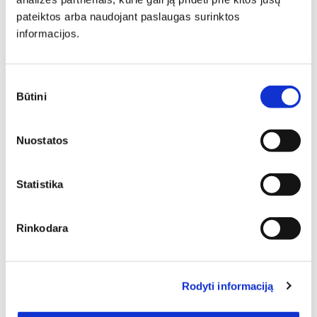
Minkšti baldai yra vienas svarbiausių interjero elementų,
pateiktos arba naudojant paslaugas surinktos
kuris suteikia erdvei jaukumo, estetikos ir patogumo. Jie
informacijos.
gali tapti pagrindiniu akcentu, subalansuoti kambario
proporcijas ar tiesiog sukurti vietą atsipalaidavimui.
Sutikimo
Būtini
pasirinkimas
Nuostatos
Statistika
Natūralios odos miegamojo baldai – baldai, lengvai
atrandantys vietą bet kurio stiliaus namuose. Kokybe,
funkcionalumu ir tobulu dizainu pasižyminčius baldus
Rinkodara
įkurdinsite toje namų patalpoje, kur jų funkcionalumas
atsiskleis geriausiai. Mūsų el. parduotuvėje rasite labai
platų šios kategorijos baldų spektrą – jie skiriasi
spalvomis, medžiagomis, formomis, matmenimis ir kitais
Rodyti informaciją
parametrais. Tačiau šis tas visus juos vienija – tai labai
patraukli kaina ir puiki kokybė. 1 – tiek šioje baldų