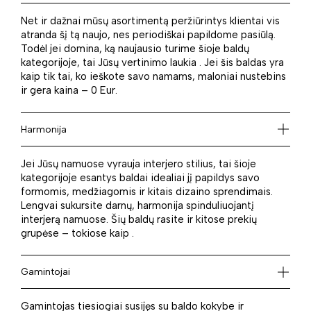
Net ir dažnai mūsų asortimentą peržiūrintys klientai vis
atranda šį tą naujo, nes periodiškai papildome pasiūlą.
Todėl jei domina, ką naujausio turime šioje baldų
kategorijoje, tai Jūsų vertinimo laukia . Jei šis baldas yra
kaip tik tai, ko ieškote savo namams, maloniai nustebins
ir gera kaina – 0 Eur.
Harmonija
Jei Jūsų namuose vyrauja interjero stilius, tai šioje
kategorijoje esantys baldai idealiai jį papildys savo
formomis, medžiagomis ir kitais dizaino sprendimais.
Lengvai sukursite darnų, harmonija spinduliuojantį
interjerą namuose. Šių baldų rasite ir kitose prekių
grupėse – tokiose kaip .
Gamintojai
Gamintojas tiesiogiai susijęs su baldo kokybe ir