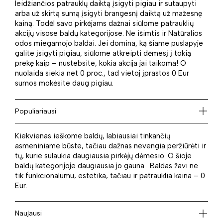
leidžiančios patrauklų daiktą įsigyti pigiau ir sutaupyti
arba už skirtą sumą įsigyti brangesnį daiktą už mažesnę
kainą. Todėl savo pirkėjams dažnai siūlome patrauklių
akcijų visose baldų kategorijose. Ne išimtis ir Natūralios
odos miegamojo baldai. Jei domina, ką šiame puslapyje
galite įsigyti pigiau, siūlome atkreipti dėmesį į tokią
prekę kaip – nustebsite, kokia akcija jai taikoma! O
nuolaida siekia net 0 proc., tad vietoj įprastos 0 Eur
sumos mokėsite daug pigiau.
Populiariausi
Kiekvienas ieškome baldų, labiausiai tinkančių
asmeniniame būste, tačiau dažnas nevengia peržiūrėti ir
tų, kurie sulaukia daugiausia pirkėjų dėmesio. O šioje
baldų kategorijoje daugiausia jo gauna . Baldas žavi ne
tik funkcionalumu, estetika, tačiau ir patrauklia kaina – 0
Eur.
Naujausi