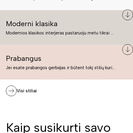
Moderni klasika
Modernios klasikos interjeras pastaruoju metu tikrai yra „ant bangos“. Tie, kurie nenori pernelyg nutolti nuo klasikos, bet drauge žavisi šiuolaikiškais sprendimais, su malonumu savo namuose kuria klasikos ir modernaus interjero tandemą – elegantišką, subtilų ir žavingą.
Prabangus
Jei esate prabangos gerbėjas ir būtent tokį stilių kuriate savo namuose ar biure, tuomet solidūs, prabangūs baldai nepriekaištingai įsilies į Jūsų kuriamą interjerą.
Visi stiliai
Kaip susikurti savo