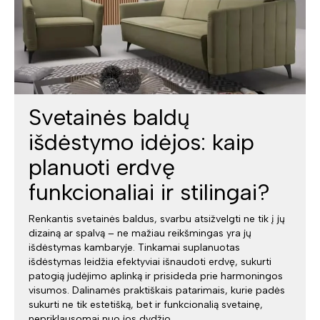
Svetainės baldų
išdėstymo idėjos: kaip
planuoti erdvę
funkcionaliai ir stilingai?
Renkantis svetainės baldus, svarbu atsižvelgti ne tik į jų
dizainą ar spalvą – ne mažiau reikšmingas yra jų
išdėstymas kambaryje. Tinkamai suplanuotas
išdėstymas leidžia efektyviai išnaudoti erdvę, sukurti
patogią judėjimo aplinką ir prisideda prie harmoningos
visumos. Dalinamės praktiškais patarimais, kurie padės
sukurti ne tik estetišką, bet ir funkcionalią svetainę,
nepriklausomai nuo jos dydžio.