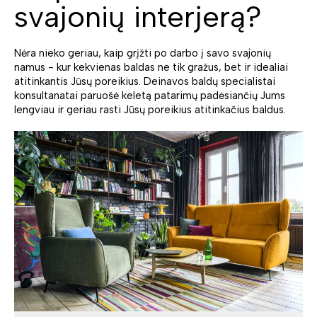
svajonių interjerą?
Nėra nieko geriau, kaip grįžti po darbo į savo svajonių
namus - kur kekvienas baldas ne tik gražus, bet ir idealiai
atitinkantis Jūsų poreikius. Deinavos baldų specialistai
konsultanatai paruošė keletą patarimų padėsiančių Jums
lengviau ir geriau rasti Jūsų poreikius atitinkačius baldus.