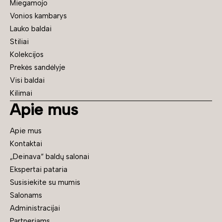
Miegamojo
Vonios kambarys
Lauko baldai
Stiliai
Kolekcijos
Prekės sandėlyje
Visi baldai
Kilimai
Apie mus
Apie mus
Kontaktai
„Deinava“ baldų salonai
Ekspertai pataria
Susisiekite su mumis
Salonams
Administracijai
Partneriams