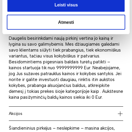
kategorijoje rasite puikių prekių, laukiančių, kada galės
Leisti visus
papuošti naujuosius namus.
Atmesti
Kaina
Daugelis besirinkdami naują pirkinį vertina jo kainą ir
lygina su savo galimybėmis. Mes džiaugiamės galėdami
savo klientams siūlyti tiek prabangius, tiek ekonomiškus
variantus, tačiau visus kokybiškus ir patvarius.
Besidomintiems pigesniais baldais turėtų patikti –
kainos startuoja tik nuo 9999999999 Eur. Neabejojame,
jog Jus sužavės patrauklus kainos ir kokybės santykis. Jei
norite ir galite investuoti daugiau, rinktis itin aukštos
kokybės, prabanga alsuojančius baldus, atkreipkite
dėmesį į tokias prekes šioje kategorijoje kaip . Aukštesne
kaina pasižyminčių baldų kainos siekia iki 0 Eur.
Akcijos
Šiandieninius pirkėjus – neslėpkime – masina akcijos,