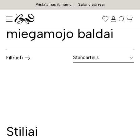
Pristatymas iki namų
Salonų adresai
Natūralios odos
Prekių
paieška
miegamojo baldai
Standartinis
Filtruoti
Stiliai