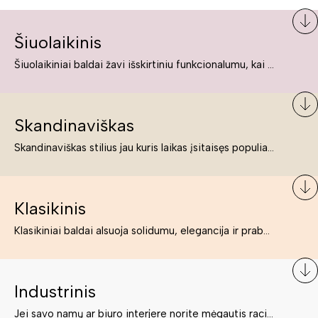
Šiuolaikinis
Šiuolaikiniai baldai žavi išskirtiniu funkcionalumu, kai kurie jų pelnytai net pavadinami meno kūriniais, nes jie tikrai yra išskirtiniai, originalūs ir puikiai atliepiantys į šiuolaikinių žmonių poreikius bei gyvenimo būdo ypatumus.
Skandinaviškas
Skandinaviškas stilius jau kuris laikas įsitaisęs populiariausiųjų sąraše. Namai, butai labai dažnai įrengiami remiantis būtent šio stiliaus ypatumais. Dėl švelnių spalvų, praktiškumo ir estetikos jis masina tuos, kurie neabejingi šviesiem ar neutralių spalvų koloritui, paprastumui, funkcionalumui, natūralumui ir stilingai estetikai. Platų skandinaviškų baldų spektrą rasite „Deinavos baldų“ asortimente.
Klasikinis
Klasikiniai baldai alsuoja solidumu, elegancija ir prabanga. Paprastai jie būna masyvūs, kuria didybės įspūdį. Neabejotinai jie bus geriausias pasirinkimas estetiškam ir rafinuotam klasikiniam namų interjerui. Kartais klasikiniai baldai traktuojami kaip senoviniai, bet tai ne tiesa – klasika yra stilius, neišsemiama elegancija ir rafinuotumas.
Industrinis
Jei savo namų ar biuro interjere norite mėgautis racionaliai išnaudotomis erdvėmis, funkcionalumu ir esate neabejingi tamsesniam koloritui bei praktiškiems sprendimams, tuomet industrinis stilius bus būtent tai, ko Jums reikia. O industrinio stiliaus baldus išsirinksite mūsų asortimente.