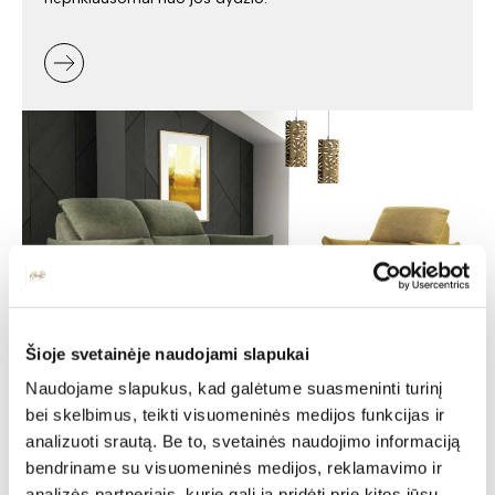
Šioje svetainėje naudojami slapukai
Minkšti baldai -
Naudojame slapukus, kad galėtume suasmeninti turinį
bei skelbimus, teikti visuomeninės medijos funkcijas ir
jaukumas ir stilius jūsų
analizuoti srautą. Be to, svetainės naudojimo informaciją
namuose
bendriname su visuomeninės medijos, reklamavimo ir
analizės partneriais, kurie gali ją pridėti prie kitos jūsų