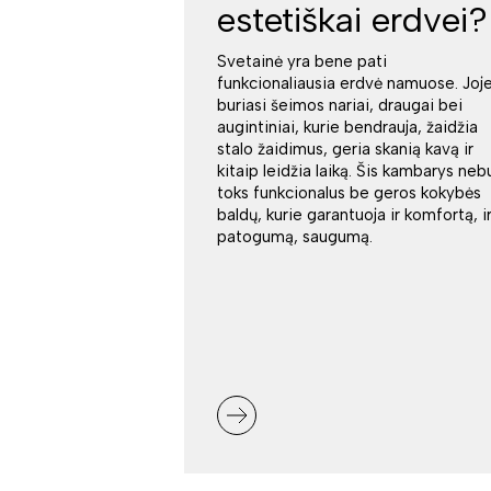
estetiškai erdvei?
Svetainė yra bene pati
funkcionaliausia erdvė namuose. Joj
buriasi šeimos nariai, draugai bei
augintiniai, kurie bendrauja, žaidžia
stalo žaidimus, geria skanią kavą ir
kitaip leidžia laiką. Šis kambarys neb
toks funkcionalus be geros kokybės
baldų, kurie garantuoja ir komfortą, i
patogumą, saugumą.