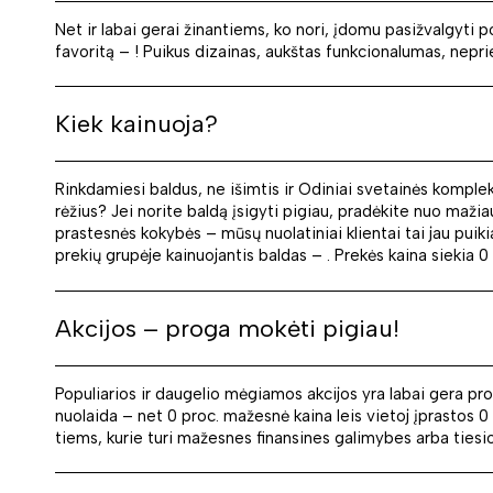
Net ir labai gerai žinantiems, ko nori, įdomu pasižvalgyti 
favoritą – ! Puikus dizainas, aukštas funkcionalumas, neprie
Kiek kainuoja?
Rinkdamiesi baldus, ne išimtis ir Odiniai svetainės komple
rėžius? Jei norite baldą įsigyti pigiau, pradėkite nuo mažia
prastesnės kokybės – mūsų nuolatiniai klientai tai jau puiki
prekių grupėje kainuojantis baldas – . Prekės kaina siekia 0 
Akcijos – proga mokėti pigiau!
Populiarios ir daugelio mėgiamos akcijos yra labai gera pro
nuolaida – net 0 proc. mažesnė kaina leis vietoj įprastos 0 
tiems, kurie turi mažesnes finansines galimybes arba tiesio