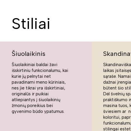
Stiliai
Šiuolaikinis
Skandina
Šiuolaikiniai baldai žavi
Skandinaviškas
išskirtiniu funkcionalumu, kai
laikas įsitaisę
kurie jų pelnytai net
sąraše. Namai,
pavadinami meno kūriniais,
dažnai įrengi
nes jie tikrai yra išskirtiniai,
būtent šio sti
originalūs ir puikiai
Dėl švelnių sp
atliepiantys į šiuolaikinių
praktiškumo ir
žmonių poreikius bei
masina tuos, 
gyvenimo būdo ypatumus.
šviesiem ar n
koloritui, pap
funkcionalumui
stilingai estet