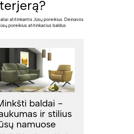
terjerą?
aliai atitinkantis Jūsų poreikius. Deinavos
ūsų poreikius atitinkačius baldus.
Minkšti baldai -
jaukumas ir stilius
jūsų namuose