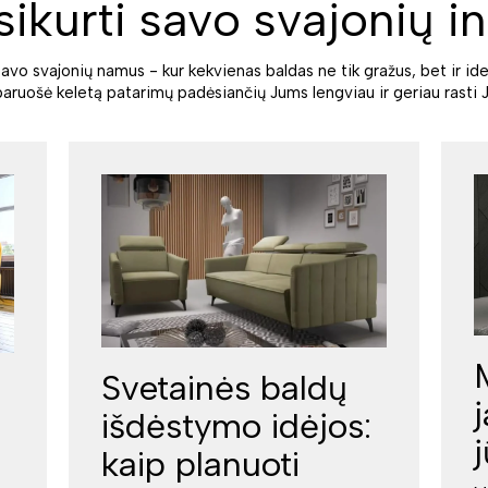
sikurti savo svajonių in
savo svajonių namus - kur kekvienas baldas ne tik gražus, bet ir ide
paruošė keletą patarimų padėsiančių Jums lengviau ir geriau rasti J
Svetainės baldų
išdėstymo idėjos:
kaip planuoti