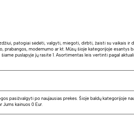
žiui, patogiai sėdėti, valgyti, miegoti, dirbti, žaisti su vaikais i
umo, prabangos, modernumo ar kt. Mūsų šioje kategorijoje esantys b
e puslapyje jų rasite 1. Asortimentas leis vertinti pagal aktualius k
 pasižvalgyti po naujausias prekes. Šioje baldų kategorijoje nauja
ar Jums kainuos 0 Eur.