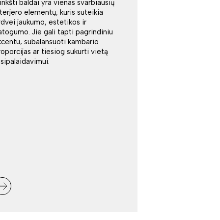
inkšti baldai yra vienas svarbiausių
nterjero elementų, kuris suteikia
rdvei jaukumo, estetikos ir
atogumo. Jie gali tapti pagrindiniu
kcentu, subalansuoti kambario
roporcijas ar tiesiog sukurti vietą
tsipalaidavimui.