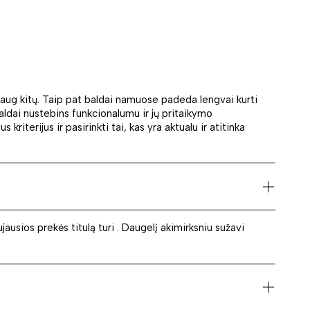
r daug kitų. Taip pat baldai namuose padeda lengvai kurti
aldai nustebins funkcionalumu ir jų pritaikymo
riterijus ir pasirinkti tai, kas yra aktualu ir atitinka
usios prekės titulą turi . Daugelį akimirksniu sužavi