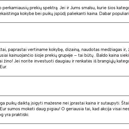
po perkamiausių prekių spektrą. Jei ir Jums smalsu, kurie šios kate
kaištinga kokybė bei puikų įspūdį paliekanti kaina. Dabar populiari
ktai, paprastai vertiname kokybę, dizainą, naudotas medžiagas ir, 
usiai kainuojančio šioje prekių grupėje – tai būtų . Baldo kaina si
ai žino! Jei norite investuoti daugiau ir renkatės iš brangiųjų kateg
Eur.
ga puikų daiktą įsigyti mažesne nei įprastai kaina ir sutaupyti. Št
Eur sumos mokėti daug pigiau! O geriausia tai, kad akcija visai nesu
g yra praktiški.