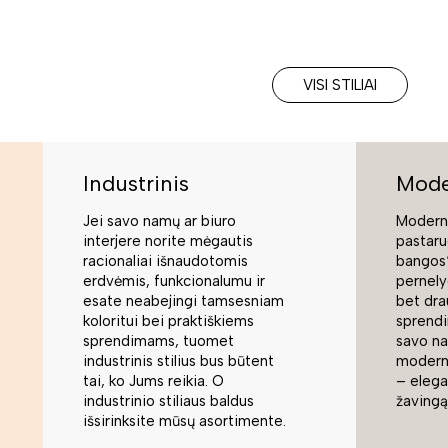
VISI STILIAI
Industrinis
Mode
Jei savo namų ar biuro
Moderni
interjere norite mėgautis
pastaru
racionaliai išnaudotomis
bangos“
erdvėmis, funkcionalumu ir
pernely
esate neabejingi tamsesniam
bet dra
koloritui bei praktiškiems
sprend
sprendimams, tuomet
savo na
industrinis stilius bus būtent
modern
tai, ko Jums reikia. O
– elegan
industrinio stiliaus baldus
žavingą
išsirinksite mūsų asortimente.