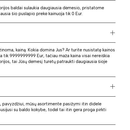
gorijos baldai sulaukia daugiausia dėmesio, pristatome
ausia šio puslapio prekė kainuoja tik 0 Eur.
žinoma, kainą. Kokia domina Jus? Ar turite nusistatę kainos
ekia tik 9999999999 Eur, tačiau maža kaina visai nereiškia
orijos, tai Jūsų dėmesį turėtų patraukti daugiausia šioje
ai, pavyzdžiui, mūsų asortimente pasižymi itin didele
sijusi su baldo kokybe, todėl tai itin gera proga pirkti