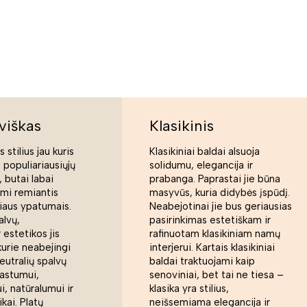
viškas
Klasikinis
 stilius jau kuris
Klasikiniai baldai alsuoja
s populiariausiųjų
solidumu, elegancija ir
 butai labai
prabanga. Paprastai jie būna
ami remiantis
masyvūs, kuria didybės įspūdį.
liaus ypatumais.
Neabejotinai jie bus geriausias
alvų,
pasirinkimas estetiškam ir
 estetikos jis
rafinuotam klasikiniam namų
kurie neabejingi
interjerui. Kartais klasikiniai
eutralių spalvų
baldai traktuojami kaip
rastumui,
senoviniai, bet tai ne tiesa –
, natūralumui ir
klasika yra stilius,
ikai. Platų
neišsemiama elegancija ir