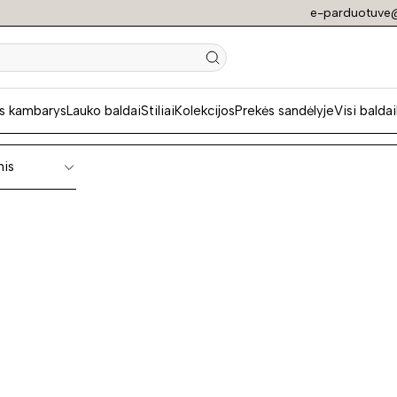
e-parduotuve@
i svetainės kompl
s kambarys
Lauko baldai
Stiliai
Kolekcijos
Prekės sandėlyje
Visi baldai
nis