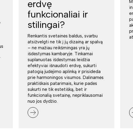
erdvę
M
i
funkcionaliai ir
e
p
stilingai?
e
a
p
Renkantis svetainės baldus, svarbu
a
atsižvelgti ne tik į jų dizainą ar spalvą
us
– ne mažiau reikšmingas yra jų
išdėstymas kambaryje. Tinkamai
r
suplanuotas išdėstymas leidžia
efektyviai išnaudoti erdvę, sukurti
patogią judėjimo aplinką ir prisideda
prie harmoningos visumos. Dalinamės
praktiškais patarimais, kurie padės
sukurti ne tik estetišką, bet ir
funkcionalią svetainę, nepriklausomai
nuo jos dydžio.