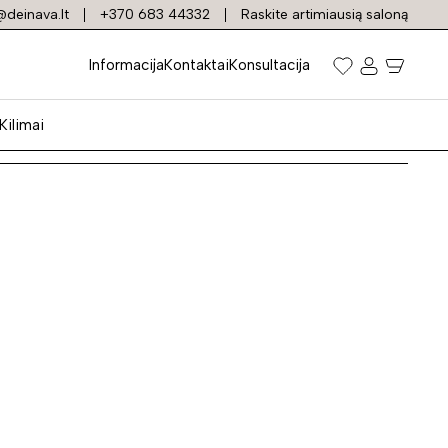
deinava.lt
+370 683 44332
Raskite artimiausią saloną
ektai
Informacija
Kontaktai
Konsultacija
Kilimai