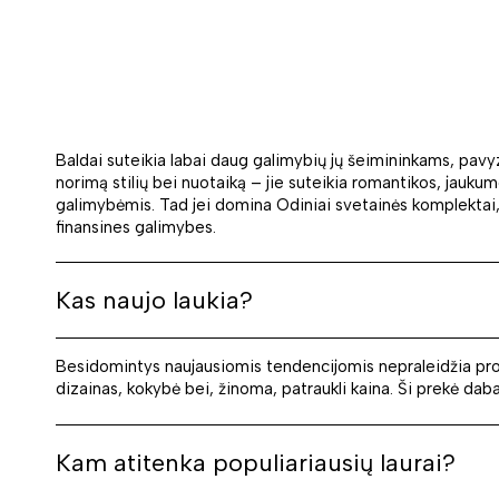
Baldai suteikia labai daug galimybių jų šeimininkams, pavyzd
norimą stilių bei nuotaiką – jie suteikia romantikos, jauk
galimybėmis. Tad jei domina Odiniai svetainės komplektai, šiam
finansines galimybes.
Kas naujo laukia?
Besidomintys naujausiomis tendencijomis nepraleidžia progos
dizainas, kokybė bei, žinoma, patraukli kaina. Ši prekė dab
Kam atitenka populiariausių laurai?