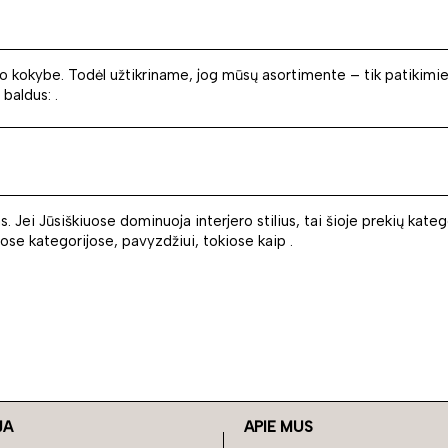
ldo kokybe. Todėl užtikriname, jog mūsų asortimente – tik patikimie
baldus: .
. Jei Jūsiškiuose dominuoja interjero stilius, tai šioje prekių kateg
itose kategorijose, pavyzdžiui, tokiose kaip .
JA
APIE MUS