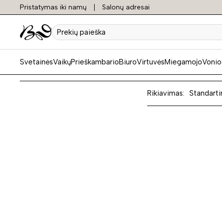
Pristatymas iki namų
Salonų adresai
Odinia
Prekių
paieška
Svetainės
Vaikų
Prieškambario
Biuro
Virtuvės
Miegamojo
Vonio
Rikiavimas:
Standarti