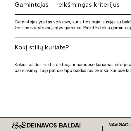
Gamintojas – reikšmingas kriterijus
Gamintojas yra tas veiksnys, kuris tiesiogiai susijęs su ba
ženklams atstovaujantys gaminiai. Rinkitės tokių gamintojų 
Kokį stilių kuriate?
Kokius baldus rinktis diktuoja ir namuose kuriamas interjeras
pasirinkimą. Taip pat šio tipo baldus rasite ir kai kuriose k
DEINAVOS BALDAI
NAVIGACI