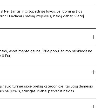
s! Ne išimtis ir Ortopedinės lovos. Jei domina šios
proc.! Dėdami į prekių krepšelį šį baldą dabar, vietoj
po baldų asortimente gauna . Prie populiarumo prisideda ne
 0 Eur.
ą naujo turime šioje prekių kategorijoje, tai Jūsų dėmesio
s naujutėlis, stilingas ir labai patvarus baldas.