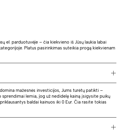
sų el. parduotuvėje – čia kiekvieno iš Jūsų laukia labai
kategorijoje. Platus pasirinkimas suteikia progą kiekvienam
i domina mažesnės investicijos, Jums turėtų patikti –
 sprendimai lemia, jog už nedidelę kainą įsigysite puikų
riklausantys baldai kainuos iki 0 Eur. Čia rasite tokias