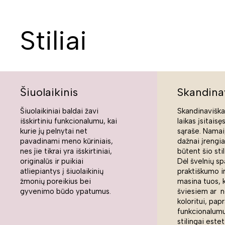
Stiliai
Šiuolaikinis
Skandina
Šiuolaikiniai baldai žavi
Skandinaviškas
išskirtiniu funkcionalumu, kai
laikas įsitaisę
kurie jų pelnytai net
sąraše. Namai,
pavadinami meno kūriniais,
dažnai įrengi
nes jie tikrai yra išskirtiniai,
būtent šio sti
originalūs ir puikiai
Dėl švelnių sp
atliepiantys į šiuolaikinių
praktiškumo ir
žmonių poreikius bei
masina tuos, 
gyvenimo būdo ypatumus.
šviesiem ar n
koloritui, pap
funkcionalumui
stilingai estet