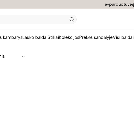
e-parduotuve@
edinės lovos
s kambarys
Lauko baldai
Stiliai
Kolekcijos
Prekės sandėlyje
Visi baldai
nis