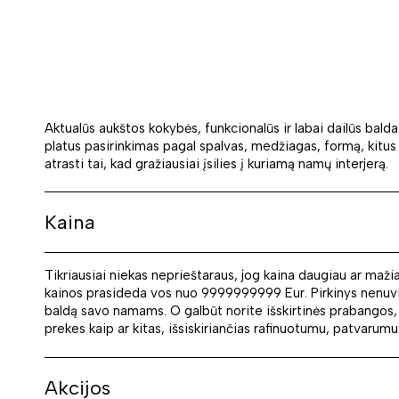
Aktualūs aukštos kokybės, funkcionalūs ir labai dailūs balda
platus pasirinkimas pagal spalvas, medžiagas, formą, kitus 
atrasti tai, kad gražiausiai įsilies į kuriamą namų interjerą.
Kaina
Tikriausiai niekas neprieštaraus, jog kaina daugiau ar maži
kainos prasideda vos nuo 9999999999 Eur. Pirkinys nenuvils
baldą savo namams. O galbūt norite išskirtinės prabangos, ši
prekes kaip ar kitas, išsiskiriančias rafinuotumu, patvarumu
Akcijos