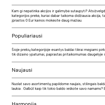
Kam gi nepatinka akcijos ir galimybė sutaupyti? Atsižvelgd
kategorijos prekė, kuriai dabar taikoma didžiausia akcija, t
įprastos 0 Eur kainos mokėsite daug mažiau.
Populiariausi
Šioje prekių kategorijoje esantys baldai tikrai mėgiami pir
tik dizaino ypatumai, paprastas pritaikomumas daugelyje int
Naujausi
Nuolat savo asortimentą papildome naujais, stilingais bald
laukia . Galbūt kaip tik tokio baldo ieškote savo namams? Be 
Harmonija