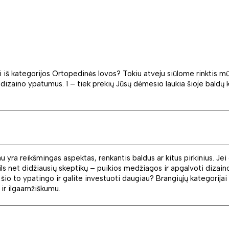
i iš kategorijos Ortopedinės lovos? Tokiu atveju siūlome rinktis mū
dizaino ypatumus. 1 – tiek prekių Jūsų dėmesio laukia šioje baldų 
au yra reikšmingas aspektas, renkantis baldus ar kitus pirkinius. Je
 net didžiausių skeptikų – puikios medžiagos ir apgalvoti dizaino
o to ypatingo ir galite investuoti daugiau? Brangiųjų kategorijai p
 ir ilgaamžiškumu.