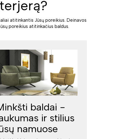
terjerą?
aliai atitinkantis Jūsų poreikius. Deinavos
ūsų poreikius atitinkačius baldus.
Minkšti baldai -
jaukumas ir stilius
jūsų namuose