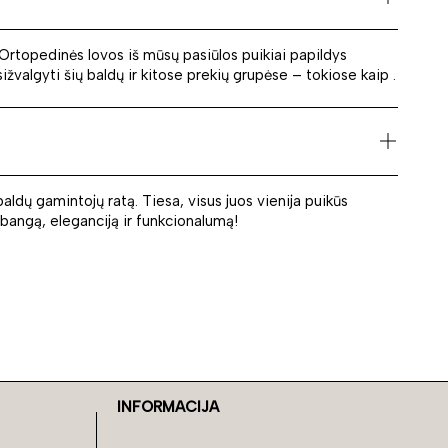
ų. Ortopedinės lovos iš mūsų pasiūlos puikiai papildys
asižvalgyti šių baldų ir kitose prekių grupėse – tokiose kaip .
baldų gamintojų ratą. Tiesa, visus juos vienija puikūs
rabangą, eleganciją ir funkcionalumą!
INFORMACIJA