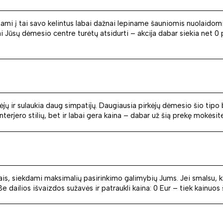
ami į tai savo kelintus labai dažnai lepiname šauniomis nuolaidomi
ai Jūsų dėmesio centre turėtų atsidurti – akcija dabar siekia net 0 
kėjų ir sulaukia daug simpatijų. Daugiausia pirkėjų dėmesio šio ti
erjero stilių, bet ir labai gera kaina – dabar už šią prekę mokėsite
ais, siekdami maksimalių pasirinkimo galimybių Jums. Jei smalsu, k
dailios išvaizdos sužavės ir patraukli kaina: 0 Eur – tiek kainuos ši