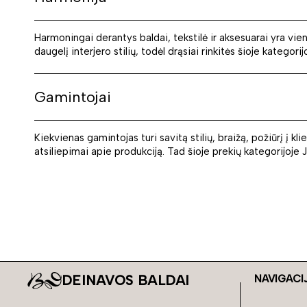
Harmoningai derantys baldai, tekstilė ir aksesuarai yra viena
daugelį interjero stilių, todėl drąsiai rinkitės šioje kategori
Gamintojai
Kiekvienas gamintojas turi savitą stilių, braižą, požiūrį į k
atsiliepimai apie produkciją. Tad šioje prekių kategorijoje 
DEINAVOS BALDAI
NAVIGACI