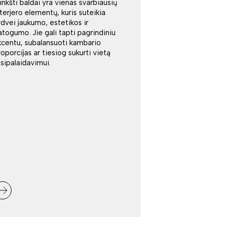
inkšti baldai yra vienas svarbiausių
nterjero elementų, kuris suteikia
rdvei jaukumo, estetikos ir
atogumo. Jie gali tapti pagrindiniu
kcentu, subalansuoti kambario
roporcijas ar tiesiog sukurti vietą
tsipalaidavimui.