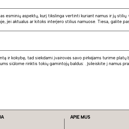
s esminių aspektų, kurį tikslinga vertinti kuriant namus ir jų stili
joje, jei aktualus ar kitoks interjero stilius namuose. Tiesa, galite p
lientą ir kokybę, tad siekdami įvairovės savo pirkėjams turime platų 
Jums siūlome rinktis tokių gamintojų baldus: . Įsileiskite į namus p
JA
APIE MUS