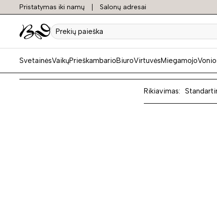
Pristatymas iki namų
Salonų adresai
Ortop
Prekių
paieška
Svetainės
Vaikų
Prieškambario
Biuro
Virtuvės
Miegamojo
Vonio
Rikiavimas:
Standarti