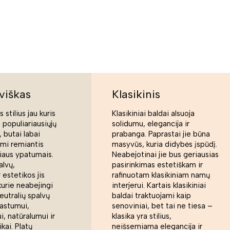
viškas
Klasikinis
 stilius jau kuris
Klasikiniai baldai alsuoja
s populiariausiųjų
solidumu, elegancija ir
 butai labai
prabanga. Paprastai jie būna
ami remiantis
masyvūs, kuria didybės įspūdį.
liaus ypatumais.
Neabejotinai jie bus geriausias
alvų,
pasirinkimas estetiškam ir
 estetikos jis
rafinuotam klasikiniam namų
kurie neabejingi
interjerui. Kartais klasikiniai
eutralių spalvų
baldai traktuojami kaip
rastumui,
senoviniai, bet tai ne tiesa –
, natūralumui ir
klasika yra stilius,
ikai. Platų
neišsemiama elegancija ir