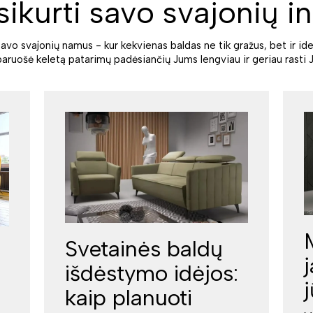
sikurti savo svajonių in
savo svajonių namus - kur kekvienas baldas ne tik gražus, bet ir ide
paruošė keletą patarimų padėsiančių Jums lengviau ir geriau rasti J
Svetainės baldų
išdėstymo idėjos:
kaip planuoti