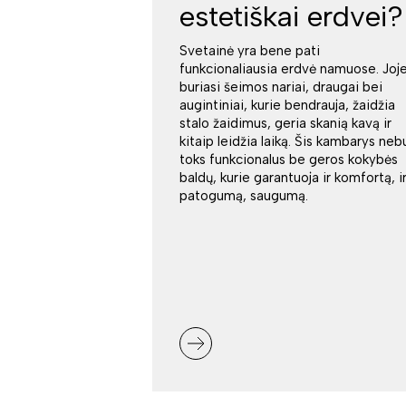
estetiškai erdvei?
Svetainė yra bene pati
funkcionaliausia erdvė namuose. Joj
buriasi šeimos nariai, draugai bei
augintiniai, kurie bendrauja, žaidžia
stalo žaidimus, geria skanią kavą ir
kitaip leidžia laiką. Šis kambarys neb
toks funkcionalus be geros kokybės
baldų, kurie garantuoja ir komfortą, i
patogumą, saugumą.