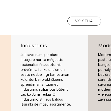
VISI STILIAI
Industrinis
Mode
Jei savo namų ar biuro
Moderni
interjere norite mėgautis
pastaru
racionaliai išnaudotomis
bangos“
erdvėmis, funkcionalumu ir
pernely
esate neabejingi tamsesniam
bet dra
koloritui bei praktiškiems
sprend
sprendimams, tuomet
savo na
industrinis stilius bus būtent
modern
tai, ko Jums reikia. O
– elegan
industrinio stiliaus baldus
žavingą
išsirinksite mūsų asortimente.