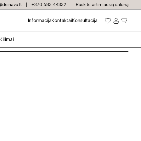
deinava.lt
+370 683 44332
Raskite artimiausią saloną
Informacija
Kontaktai
Konsultacija
Kilimai