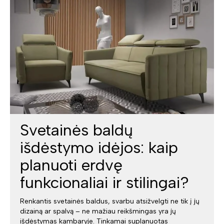
Svetainės baldų
išdėstymo idėjos: kaip
planuoti erdvę
funkcionaliai ir stilingai?
Renkantis svetainės baldus, svarbu atsižvelgti ne tik į jų
dizainą ar spalvą – ne mažiau reikšmingas yra jų
išdėstymas kambaryje. Tinkamai suplanuotas