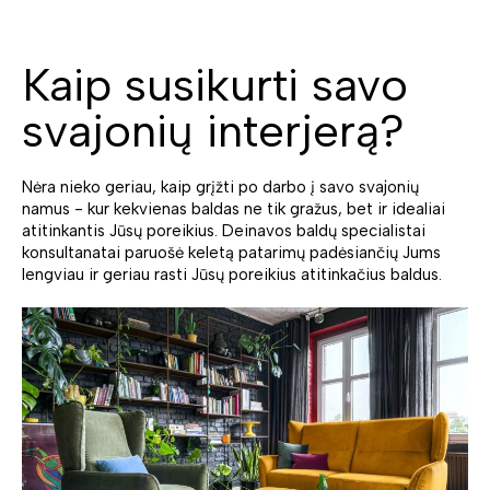
Kaip susikurti savo
svajonių interjerą?
Nėra nieko geriau, kaip grįžti po darbo į savo svajonių
namus - kur kekvienas baldas ne tik gražus, bet ir idealiai
atitinkantis Jūsų poreikius. Deinavos baldų specialistai
konsultanatai paruošė keletą patarimų padėsiančių Jums
lengviau ir geriau rasti Jūsų poreikius atitinkačius baldus.