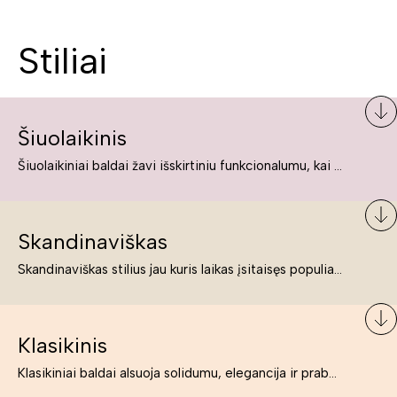
Stiliai
Šiuolaikinis
Šiuolaikiniai baldai žavi išskirtiniu funkcionalumu, kai kurie jų pelnytai net pavadinami meno kūriniais, nes jie tikrai yra išskirtiniai, originalūs ir puikiai atliepiantys į šiuolaikinių žmonių poreikius bei gyvenimo būdo ypatumus.
Skandinaviškas
Skandinaviškas stilius jau kuris laikas įsitaisęs populiariausiųjų sąraše. Namai, butai labai dažnai įrengiami remiantis būtent šio stiliaus ypatumais. Dėl švelnių spalvų, praktiškumo ir estetikos jis masina tuos, kurie neabejingi šviesiem ar neutralių spalvų koloritui, paprastumui, funkcionalumui, natūralumui ir stilingai estetikai. Platų skandinaviškų baldų spektrą rasite „Deinavos baldų“ asortimente.
Klasikinis
Klasikiniai baldai alsuoja solidumu, elegancija ir prabanga. Paprastai jie būna masyvūs, kuria didybės įspūdį. Neabejotinai jie bus geriausias pasirinkimas estetiškam ir rafinuotam klasikiniam namų interjerui. Kartais klasikiniai baldai traktuojami kaip senoviniai, bet tai ne tiesa – klasika yra stilius, neišsemiama elegancija ir rafinuotumas.