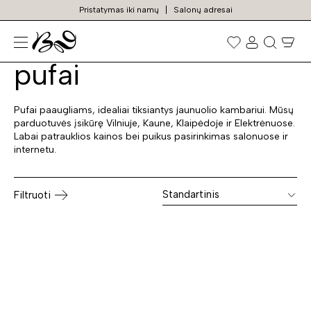
Pristatymas iki namų
Salonų adresai
Paauglių / jaunuolių
Prekių
paieška
pufai
Pufai paaugliams, idealiai tiksiantys jaunuolio kambariui. Mūsų
parduotuvės įsikūrę Vilniuje, Kaune, Klaipėdoje ir Elektrėnuose.
Labai patrauklios kainos bei puikus pasirinkimas salonuose ir
internetu.
Standartinis
Filtruoti