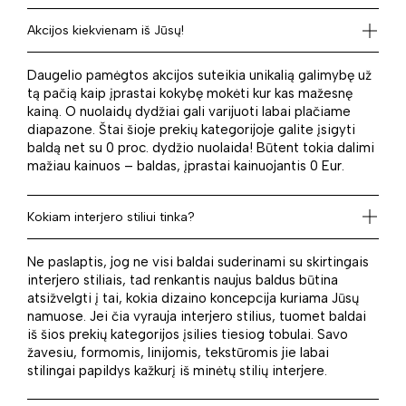
Akcijos kiekvienam iš Jūsų!
Daugelio pamėgtos akcijos suteikia unikalią galimybę už
tą pačią kaip įprastai kokybę mokėti kur kas mažesnę
kainą. O nuolaidų dydžiai gali varijuoti labai plačiame
diapazone. Štai šioje prekių kategorijoje galite įsigyti
baldą net su 0 proc. dydžio nuolaida! Būtent tokia dalimi
mažiau kainuos – baldas, įprastai kainuojantis 0 Eur.
Kokiam interjero stiliui tinka?
Ne paslaptis, jog ne visi baldai suderinami su skirtingais
interjero stiliais, tad renkantis naujus baldus būtina
atsižvelgti į tai, kokia dizaino koncepcija kuriama Jūsų
namuose. Jei čia vyrauja interjero stilius, tuomet baldai
iš šios prekių kategorijos įsilies tiesiog tobulai. Savo
žavesiu, formomis, linijomis, tekstūromis jie labai
stilingai papildys kažkurį iš minėtų stilių interjere.