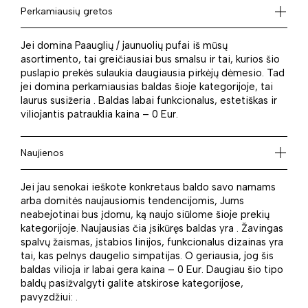
Perkamiausių gretos
Jei domina Paauglių / jaunuolių pufai iš mūsų
asortimento, tai greičiausiai bus smalsu ir tai, kurios šio
puslapio prekės sulaukia daugiausia pirkėjų dėmesio. Tad
jei domina perkamiausias baldas šioje kategorijoje, tai
laurus susižeria . Baldas labai funkcionalus, estetiškas ir
viliojantis patrauklia kaina – 0 Eur.
Naujienos
Jei jau senokai ieškote konkretaus baldo savo namams
arba domitės naujausiomis tendencijomis, Jums
neabejotinai bus įdomu, ką naujo siūlome šioje prekių
kategorijoje. Naujausias čia įsikūręs baldas yra . Žavingas
spalvų žaismas, įstabios linijos, funkcionalus dizainas yra
tai, kas pelnys daugelio simpatijas. O geriausia, jog šis
baldas vilioja ir labai gera kaina – 0 Eur. Daugiau šio tipo
baldų pasižvalgyti galite atskirose kategorijose,
pavyzdžiui: .