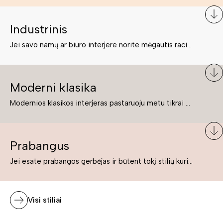
Industrinis
Jei savo namų ar biuro interjere norite mėgautis racionaliai išnaudotomis erdvėmis, funkcionalumu ir esate neabejingi tamsesniam koloritui bei praktiškiems sprendimams, tuomet industrinis stilius bus būtent tai, ko Jums reikia. O industrinio stiliaus baldus išsirinksite mūsų asortimente.
Moderni klasika
Modernios klasikos interjeras pastaruoju metu tikrai yra „ant bangos“. Tie, kurie nenori pernelyg nutolti nuo klasikos, bet drauge žavisi šiuolaikiškais sprendimais, su malonumu savo namuose kuria klasikos ir modernaus interjero tandemą – elegantišką, subtilų ir žavingą.
Prabangus
Jei esate prabangos gerbėjas ir būtent tokį stilių kuriate savo namuose ar biure, tuomet solidūs, prabangūs baldai nepriekaištingai įsilies į Jūsų kuriamą interjerą.
Visi stiliai