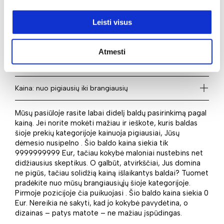
romantiškam, moderniam ar kitokiam interjerui
realizuoti. Todėl smagu pasiūlyti platų įvairių baldų
pasirinkimą. Tad jeigu Jums aktualu Paauglių / jaunuolių
Leisti visus
pufai, tikrai kiekvienas atrasite tą baldą, kuris labiausiai
derės konkrečiame interjere. 1 – tiek prekių rasite šiame
puslapyje. Taigi identifikuokite savo poreikius ir įsigykite
Atmesti
juos idealiai atitinkantį baldą mūsų el. parduotuvėje.
Kaina: nuo pigiausių iki brangiausių
Mūsų pasiūloje rasite labai didelį baldų pasirinkimą pagal
kainą. Jei norite mokėti mažiau ir ieškote, kuris baldas
šioje prekių kategorijoje kainuoja pigiausiai, Jūsų
dėmesio nusipelno . Šio baldo kaina siekia tik
9999999999 Eur, tačiau kokybė maloniai nustebins net
didžiausius skeptikus. O galbūt, atvirkščiai, Jus domina
ne pigūs, tačiau solidžią kainą išlaikantys baldai? Tuomet
pradėkite nuo mūsų brangiausiųjų šioje kategorijoje.
Pirmoje pozicijoje čia puikuojasi . Šio baldo kaina siekia 0
Eur. Nereikia nė sakyti, kad jo kokybė pavydėtina, o
dizainas – patys matote – ne mažiau įspūdingas.