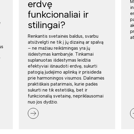
erdvę
M
i
funkcionaliai ir
e
p
stilingai?
e
a
p
Renkantis svetainės baldus, svarbu
a
atsižvelgti ne tik į jų dizainą ar spalvą
us
– ne mažiau reikšmingas yra jų
išdėstymas kambaryje. Tinkamai
r
suplanuotas išdėstymas leidžia
efektyviai išnaudoti erdvę, sukurti
patogią judėjimo aplinką ir prisideda
prie harmoningos visumos. Dalinamės
praktiškais patarimais, kurie padės
sukurti ne tik estetišką, bet ir
funkcionalią svetainę, nepriklausomai
nuo jos dydžio.