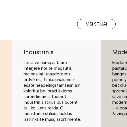
VISI STILIAI
Industrinis
Mode
Jei savo namų ar biuro
Moderni
interjere norite mėgautis
pastaru
racionaliai išnaudotomis
bangos“
erdvėmis, funkcionalumu ir
pernely
esate neabejingi tamsesniam
bet dra
koloritui bei praktiškiems
sprend
sprendimams, tuomet
savo na
industrinis stilius bus būtent
modern
tai, ko Jums reikia. O
– elegan
industrinio stiliaus baldus
žavingą
išsirinksite mūsų asortimente.