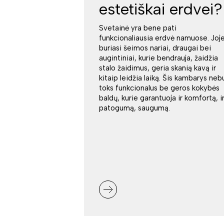
estetiškai erdvei?
Svetainė yra bene pati
funkcionaliausia erdvė namuose. Joj
buriasi šeimos nariai, draugai bei
augintiniai, kurie bendrauja, žaidžia
stalo žaidimus, geria skanią kavą ir
kitaip leidžia laiką. Šis kambarys neb
toks funkcionalus be geros kokybės
baldų, kurie garantuoja ir komfortą, i
patogumą, saugumą.