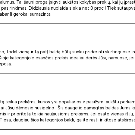
lumus. Tai šauni proga įsigyti aukštos kokybės prekių, kai jų įpras
 pasirinkimas. Didžiausia nuolaida siekia net 0 proc.! Tiek sutaupysi
dabar ji gerokai sumažinta.
 todėl vieną ir tą patį baldą būtų sunku priderinti skirtinguose int
. Šioje kategorijoje esančios prekės idealiai derės Jūsų namuose, je
pciją.
tetą teikia prekėms, kurios yra populiarios ir pasižymi aukštu perk
tai Jūsų dėmesio nusipelno . Šis daugelio pamėgtas baldas Jums kain
ir prioritetą teikia naujausioms prekėms. Jei esate vienas iš jų, J
iesa, daugiau šios kategorijos baldų galite rasti ir kitose atskiros