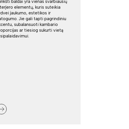
inkšti baldai yra vienas svarbiausių
nterjero elementų, kuris suteikia
rdvei jaukumo, estetikos ir
atogumo. Jie gali tapti pagrindiniu
kcentu, subalansuoti kambario
roporcijas ar tiesiog sukurti vietą
tsipalaidavimui.