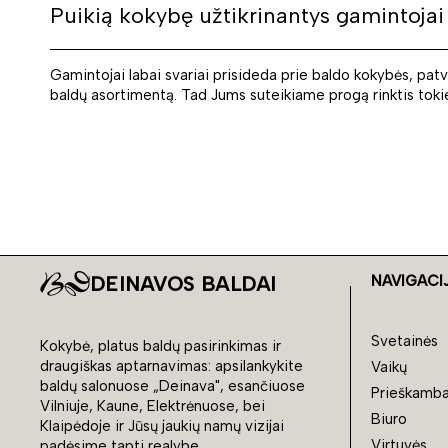
Puikią kokybę užtikrinantys gamintojai
Gamintojai labai svariai prisideda prie baldo kokybės, pat
baldų asortimentą. Tad Jums suteikiame progą rinktis tok
DEINAVOS BALDAI
NAVIGACI
Svetainės
Kokybė, platus baldų pasirinkimas ir
draugiškas aptarnavimas: apsilankykite
Vaikų
baldų salonuose „Deinava", esančiuose
Prieškamba
Vilniuje, Kaune, Elektrėnuose, bei
Biuro
Klaipėdoje ir Jūsų jaukių namų vizijai
Virtuvės
padėsime tapti realybe.