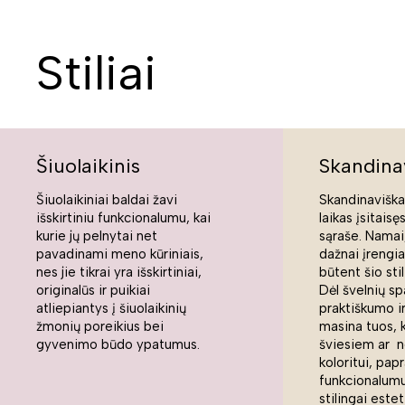
Stiliai
Šiuolaikinis
Skandina
Šiuolaikiniai baldai žavi
Skandinaviškas
išskirtiniu funkcionalumu, kai
laikas įsitaisę
kurie jų pelnytai net
sąraše. Namai,
pavadinami meno kūriniais,
dažnai įrengi
nes jie tikrai yra išskirtiniai,
būtent šio sti
originalūs ir puikiai
Dėl švelnių sp
atliepiantys į šiuolaikinių
praktiškumo ir
žmonių poreikius bei
masina tuos, 
gyvenimo būdo ypatumus.
šviesiem ar n
koloritui, pap
funkcionalumui
stilingai estet