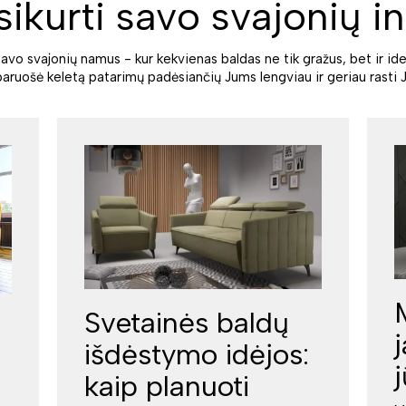
sikurti savo svajonių in
savo svajonių namus - kur kekvienas baldas ne tik gražus, bet ir ide
paruošė keletą patarimų padėsiančių Jums lengviau ir geriau rasti J
Svetainės baldų
išdėstymo idėjos:
kaip planuoti