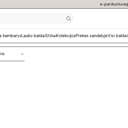
e-parduotuve@
ngios sofos
s kambarys
Lauko baldai
Stiliai
Kolekcijos
Prekės sandėlyje
Visi baldai
nis