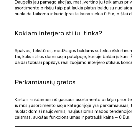
Daugelis jau pamėgo akcijas, mat įvertino jų teikiamus priva
asortimente pirkėjų taip pat laukia platus baldų su nuolaida
nuolaida taikoma ir kurio įprasta kaina siekia 0 Eur, o štai 
Kokiam interjero stiliui tinka?
Spalvos, tekstūros, medžiagos baldams suteikia išskirtinumo,
tai, koks stilius dominuoja patalpoje, kurioje baldai įsikurs
baldai tobulai papildys realizuojamo interjero stiliaus konce
Perkamiausių gretos
Kartais rinkdamiesi iš gausaus asortimento pirkėjai priori
iš mūsų asortimento šioje kategorijoje yra perkamiausias, 
nuolat domisi naujovėmis, naujausiomis mados tendencijomis 
žaismas, aukštas funkcionalumas ir patraukli kaina – 0 Eur. T