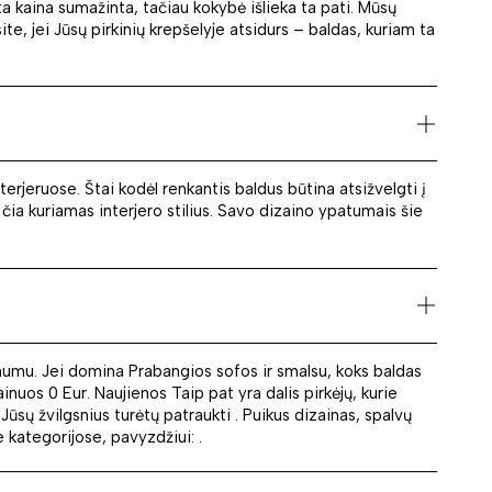
ta kaina sumažinta, tačiau kokybė išlieka ta pati. Mūsų
te, jei Jūsų pirkinių krepšelyje atsidurs – baldas, kuriam ta
erjeruose. Štai kodėl renkantis baldus būtina atsižvelgti į
i čia kuriamas interjero stilius. Savo dizaino ypatumais šie
amumu. Jei domina Prabangios sofos ir smalsu, koks baldas
uos 0 Eur. Naujienos Taip pat yra dalis pirkėjų, kurie
ūsų žvilgsnius turėtų patraukti . Puikus dizainas, spalvų
e kategorijose, pavyzdžiui: .