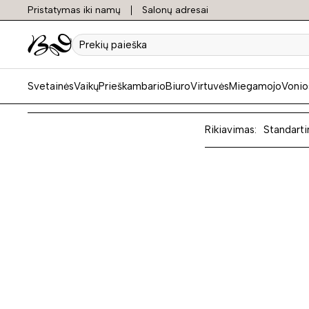
Pristatymas iki namų
Salonų adresai
Praba
Prekių
paieška
Svetainės
Vaikų
Prieškambario
Biuro
Virtuvės
Miegamojo
Vonio
Rikiavimas:
Standarti