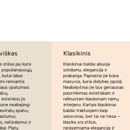
viškas
Klasikinis
 stilius jau kuris
Klasikiniai baldai alsuoja
s populiariausiųjų
solidumu, elegancija ir
 butai labai
prabanga. Paprastai jie būna
ami remiantis
masyvūs, kuria didybės įspūdį.
liaus ypatumais.
Neabejotinai jie bus geriausias
alvų,
pasirinkimas estetiškam ir
 estetikos jis
rafinuotam klasikiniam namų
kurie neabejingi
interjerui. Kartais klasikiniai
eutralių spalvų
baldai traktuojami kaip
rastumui,
senoviniai, bet tai ne tiesa –
, natūralumui ir
klasika yra stilius,
ikai. Platų
neišsemiama elegancija ir