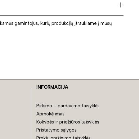
nkamės gamintojus, kurių produkciją įtraukiame į mūsų
INFORMACIJA
Pirkimo – pardavimo taisyklės
Apmokėjimas
Kokybės ir priežiūros taisyklės
Pristatymo sąlygos
Prekių grąžinimo taisyklės