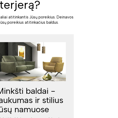
terjerą?
aliai atitinkantis Jūsų poreikius. Deinavos
ūsų poreikius atitinkačius baldus.
Minkšti baldai -
jaukumas ir stilius
jūsų namuose