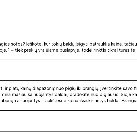
gios sofos? Ieškote, kur tokių baldų įsigyti patrauklia kaina, tačia
e. 1 – tiek prekių yra šiame puslapyje, todėl rinktis tikrai turėsite 
i ir platų kainų diapazoną: nuo pigių iki brangių. Įvertinkite savo 
domina mažiau kainuojantys baldai, pradėkite nuo pigiausio. Šioje k
banga alsuojantys ir aukštesne kaina išsiskiriantys baldai. Brangiau