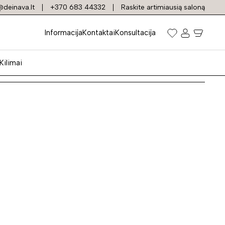
deinava.lt
+370 683 44332
Raskite artimiausią saloną
Informacija
Kontaktai
Konsultacija
Kilimai