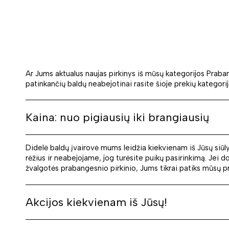
Ar Jums aktualus naujas pirkinys iš mūsų kategorijos Praban
patinkančių baldų neabejotinai rasite šioje prekių kategorijoj
Kaina: nuo pigiausių iki brangiausių
Didelė baldų įvairovė mums leidžia kiekvienam iš Jūsų siūlyt
rėžius ir neabejojame, jog turėsite puikų pasirinkimą. Jei 
žvalgotės prabangesnio pirkinio, Jums tikrai patiks mūsų pra
Akcijos kiekvienam iš Jūsų!