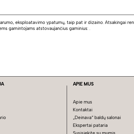
varumo, eksploatavimo ypatumų, taip pat ir dizaino. Atsakingai re
iems gamintojams atstovaujančius gaminius: .
JA
APIE MUS
Apie mus
Kontaktai
rio
„Deinava“ baldų salonai
Ekspertai pataria
Susisiekite su mumis