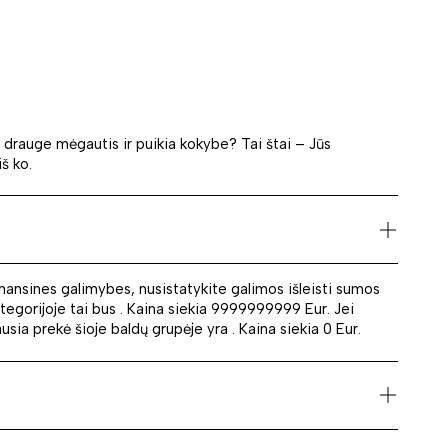
u drauge mėgautis ir puikia kokybe? Tai štai – Jūs
iš ko.
finansines galimybes, nusistatykite galimos išleisti sumos
ategorijoje tai bus . Kaina siekia 9999999999 Eur. Jei
sia prekė šioje baldų grupėje yra . Kaina siekia 0 Eur.