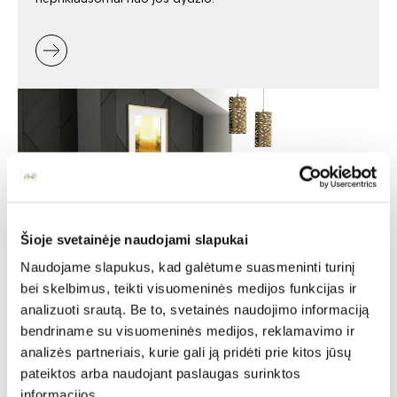
Šioje svetainėje naudojami slapukai
Naudojame slapukus, kad galėtume suasmeninti turinį
bei skelbimus, teikti visuomeninės medijos funkcijas ir
analizuoti srautą. Be to, svetainės naudojimo informaciją
Minkšti baldai -
bendriname su visuomeninės medijos, reklamavimo ir
jaukumas ir stilius jūsų
analizės partneriais, kurie gali ją pridėti prie kitos jūsų
namuose
pateiktos arba naudojant paslaugas surinktos
informacijos.