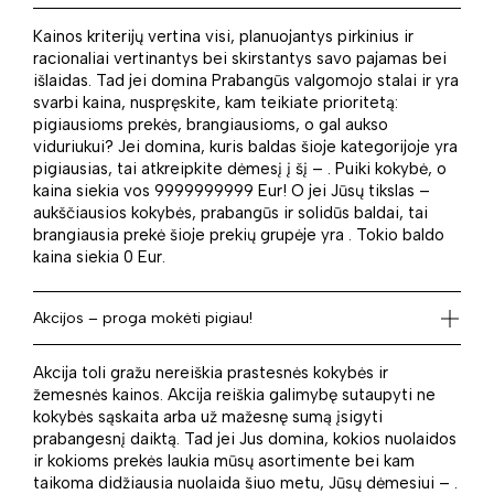
Kainos kriterijų vertina visi, planuojantys pirkinius ir
racionaliai vertinantys bei skirstantys savo pajamas bei
išlaidas. Tad jei domina Prabangūs valgomojo stalai ir yra
svarbi kaina, nuspręskite, kam teikiate prioritetą:
pigiausioms prekės, brangiausioms, o gal aukso
viduriukui? Jei domina, kuris baldas šioje kategorijoje yra
pigiausias, tai atkreipkite dėmesį į šį – . Puiki kokybė, o
kaina siekia vos 9999999999 Eur! O jei Jūsų tikslas –
aukščiausios kokybės, prabangūs ir solidūs baldai, tai
brangiausia prekė šioje prekių grupėje yra . Tokio baldo
kaina siekia 0 Eur.
Akcijos – proga mokėti pigiau!
Akcija toli gražu nereiškia prastesnės kokybės ir
žemesnės kainos. Akcija reiškia galimybę sutaupyti ne
kokybės sąskaita arba už mažesnę sumą įsigyti
prabangesnį daiktą. Tad jei Jus domina, kokios nuolaidos
ir kokioms prekės laukia mūsų asortimente bei kam
taikoma didžiausia nuolaida šiuo metu, Jūsų dėmesiui – .