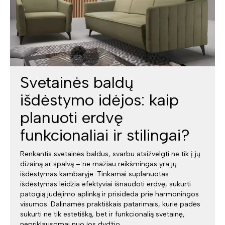
Svetainės baldų
išdėstymo idėjos: kaip
planuoti erdvę
funkcionaliai ir stilingai?
Renkantis svetainės baldus, svarbu atsižvelgti ne tik į jų
dizainą ar spalvą – ne mažiau reikšmingas yra jų
išdėstymas kambaryje. Tinkamai suplanuotas
išdėstymas leidžia efektyviai išnaudoti erdvę, sukurti
patogią judėjimo aplinką ir prisideda prie harmoningos
visumos. Dalinamės praktiškais patarimais, kurie padės
sukurti ne tik estetišką, bet ir funkcionalią svetainę,
nepriklausomai nuo jos dydžio.