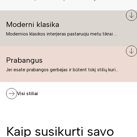
Moderni klasika
Modernios klasikos interjeras pastaruoju metu tikrai yra „ant bangos“. Tie, kurie nenori pernelyg nutolti nuo klasikos, bet drauge žavisi šiuolaikiškais sprendimais, su malonumu savo namuose kuria klasikos ir modernaus interjero tandemą – elegantišką, subtilų ir žavingą.
Prabangus
Jei esate prabangos gerbėjas ir būtent tokį stilių kuriate savo namuose ar biure, tuomet solidūs, prabangūs baldai nepriekaištingai įsilies į Jūsų kuriamą interjerą.
Visi stiliai
Kaip susikurti savo