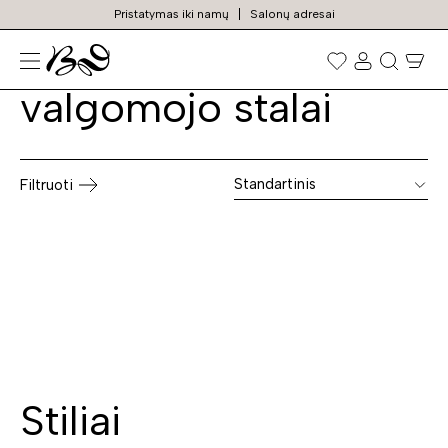
Pristatymas iki namų
Salonų adresai
Prabangūs
Prekių
paieška
valgomojo stalai
Standartinis
Filtruoti
Stiliai