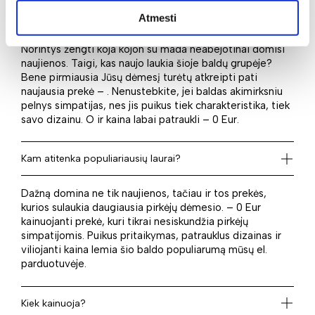
Kas naujo laukia?
Atmesti
Norintys žengti koja kojon su mada neabejotinai domisi
naujienos. Taigi, kas naujo laukia šioje baldų grupėje?
Bene pirmiausia Jūsų dėmesį turėtų atkreipti pati
naujausia prekė – . Nenustebkite, jei baldas akimirksniu
pelnys simpatijas, nes jis puikus tiek charakteristika, tiek
savo dizainu. O ir kaina labai patraukli – 0 Eur.
Kam atitenka populiariausių laurai?
Dažną domina ne tik naujienos, tačiau ir tos prekės,
kurios sulaukia daugiausia pirkėjų dėmesio. – 0 Eur
kainuojanti prekė, kuri tikrai nesiskundžia pirkėjų
simpatijomis. Puikus pritaikymas, patrauklus dizainas ir
viliojanti kaina lemia šio baldo populiarumą mūsų el.
parduotuvėje.
Kiek kainuoja?