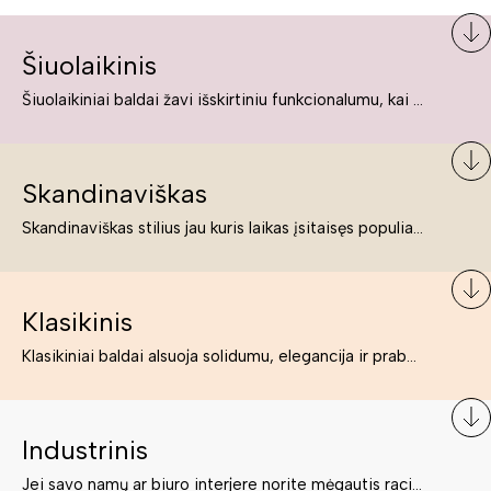
Šiuolaikinis
Šiuolaikiniai baldai žavi išskirtiniu funkcionalumu, kai kurie jų pelnytai net pavadinami meno kūriniais, nes jie tikrai yra išskirtiniai, originalūs ir puikiai atliepiantys į šiuolaikinių žmonių poreikius bei gyvenimo būdo ypatumus.
Skandinaviškas
Skandinaviškas stilius jau kuris laikas įsitaisęs populiariausiųjų sąraše. Namai, butai labai dažnai įrengiami remiantis būtent šio stiliaus ypatumais. Dėl švelnių spalvų, praktiškumo ir estetikos jis masina tuos, kurie neabejingi šviesiem ar neutralių spalvų koloritui, paprastumui, funkcionalumui, natūralumui ir stilingai estetikai. Platų skandinaviškų baldų spektrą rasite „Deinavos baldų“ asortimente.
Klasikinis
Klasikiniai baldai alsuoja solidumu, elegancija ir prabanga. Paprastai jie būna masyvūs, kuria didybės įspūdį. Neabejotinai jie bus geriausias pasirinkimas estetiškam ir rafinuotam klasikiniam namų interjerui. Kartais klasikiniai baldai traktuojami kaip senoviniai, bet tai ne tiesa – klasika yra stilius, neišsemiama elegancija ir rafinuotumas.
Industrinis
Jei savo namų ar biuro interjere norite mėgautis racionaliai išnaudotomis erdvėmis, funkcionalumu ir esate neabejingi tamsesniam koloritui bei praktiškiems sprendimams, tuomet industrinis stilius bus būtent tai, ko Jums reikia. O industrinio stiliaus baldus išsirinksite mūsų asortimente.