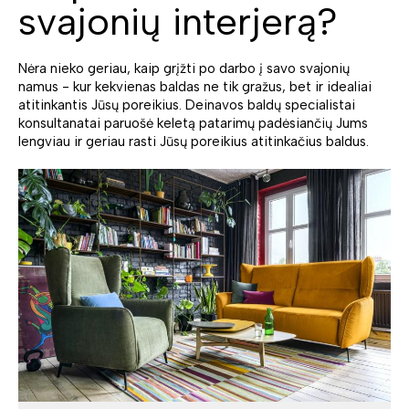
svajonių interjerą?
Nėra nieko geriau, kaip grįžti po darbo į savo svajonių
namus - kur kekvienas baldas ne tik gražus, bet ir idealiai
atitinkantis Jūsų poreikius. Deinavos baldų specialistai
konsultanatai paruošė keletą patarimų padėsiančių Jums
lengviau ir geriau rasti Jūsų poreikius atitinkačius baldus.