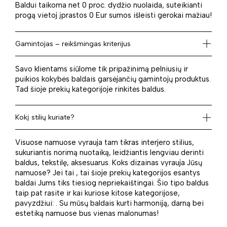
Baldui taikoma net 0 proc. dydžio nuolaida, suteikianti
progą vietoj įprastos 0 Eur sumos išleisti gerokai mažiau!
Gamintojas – reikšmingas kriterijus
Savo klientams siūlome tik pripažinimą pelniusių ir
puikios kokybės baldais garsėjančių gamintojų produktus.
Tad šioje prekių kategorijoje rinkitės baldus.
Kokį stilių kuriate?
Visuose namuose vyrauja tam tikras interjero stilius,
sukuriantis norimą nuotaiką, leidžiantis lengviau derinti
baldus, tekstilę, aksesuarus. Koks dizainas vyrauja Jūsų
namuose? Jei tai , tai šioje prekių kategorijos esantys
baldai Jums tiks tiesiog nepriekaištingai. Šio tipo baldus
taip pat rasite ir kai kuriose kitose kategorijose,
pavyzdžiui: . Su mūsų baldais kurti harmoniją, darną bei
estetiką namuose bus vienas malonumas!