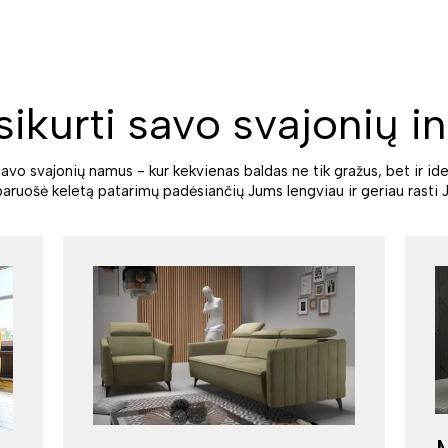
sikurti savo svajonių in
savo svajonių namus - kur kekvienas baldas ne tik gražus, bet ir ide
paruošė keletą patarimų padėsiančių Jums lengviau ir geriau rasti J