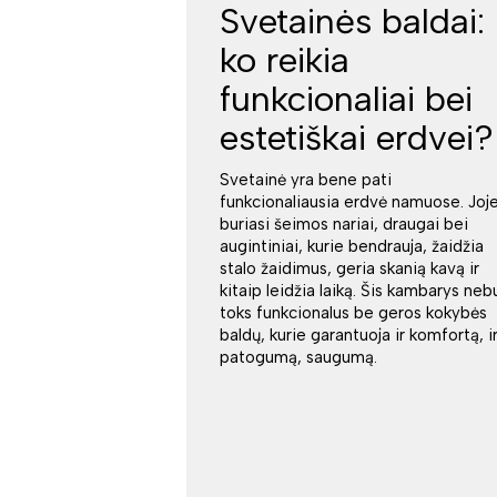
Svetainės baldai:
ko reikia
funkcionaliai bei
estetiškai erdvei?
Svetainė yra bene pati
funkcionaliausia erdvė namuose. Joj
buriasi šeimos nariai, draugai bei
augintiniai, kurie bendrauja, žaidžia
stalo žaidimus, geria skanią kavą ir
kitaip leidžia laiką. Šis kambarys neb
toks funkcionalus be geros kokybės
baldų, kurie garantuoja ir komfortą, i
patogumą, saugumą.