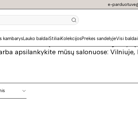
e-parduotuve@
so stalas
s kambarys
Lauko baldai
Stiliai
Kolekcijos
Prekės sandėlyje
Visi baldai
o stalas? Mūsų asortimente rasite gausybę ko
 arba apsilankykite mūsų salonuose: Vilniuje,
nis