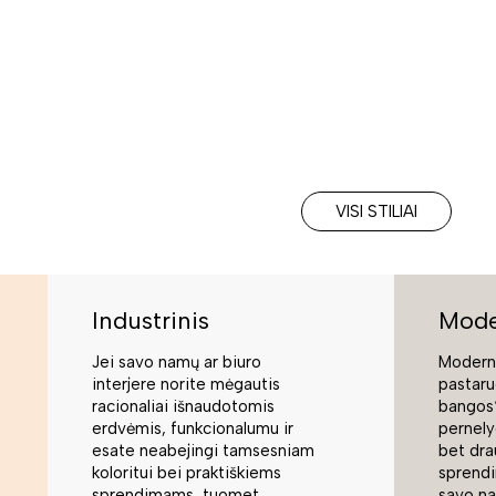
VISI STILIAI
Industrinis
Mode
Jei savo namų ar biuro
Moderni
interjere norite mėgautis
pastaru
racionaliai išnaudotomis
bangos“
erdvėmis, funkcionalumu ir
pernely
esate neabejingi tamsesniam
bet dra
koloritui bei praktiškiems
sprend
sprendimams, tuomet
savo na