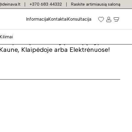
deinava.lt
+370 683 44332
Raskite artimiausią saloną
Informacija
Kontaktai
Konsultacija
Kilimai
kybiškų bei stilingų baldų. Įsigyite
 Kaune, Klaipėdoje arba Elektrėnuose!