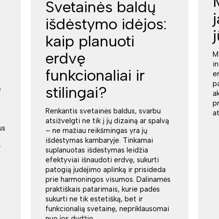
Svetainės baldų
išdėstymo idėjos:
kaip planuoti
erdvę
M
i
funkcionaliai ir
e
p
stilingai?
e
a
p
Renkantis svetainės baldus, svarbu
a
atsižvelgti ne tik į jų dizainą ar spalvą
us
– ne mažiau reikšmingas yra jų
išdėstymas kambaryje. Tinkamai
r
suplanuotas išdėstymas leidžia
efektyviai išnaudoti erdvę, sukurti
patogią judėjimo aplinką ir prisideda
prie harmoningos visumos. Dalinamės
praktiškais patarimais, kurie padės
sukurti ne tik estetišką, bet ir
funkcionalią svetainę, nepriklausomai
nuo jos dydžio.