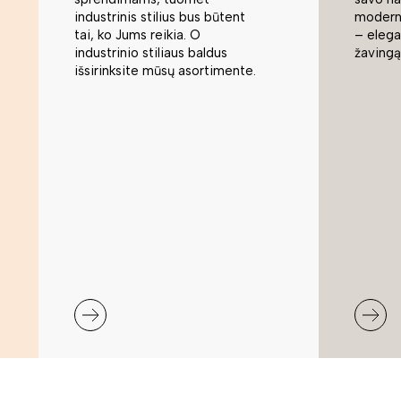
industrinis stilius bus būtent
modern
tai, ko Jums reikia. O
– elegan
industrinio stiliaus baldus
žavingą
išsirinksite mūsų asortimente.