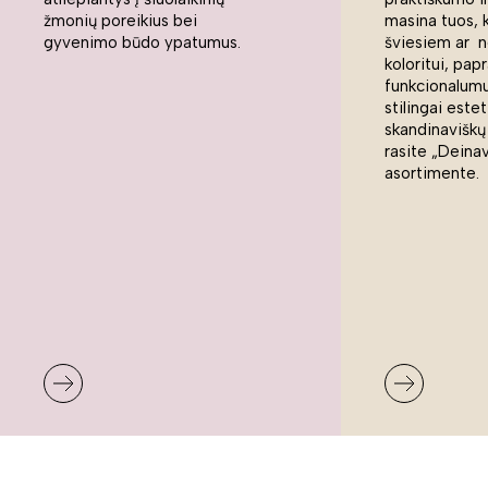
žmonių poreikius bei
masina tuos, 
gyvenimo būdo ypatumus.
šviesiem ar n
koloritui, pap
funkcionalumui
stilingai estet
skandinaviškų
rasite „Deina
asortimente.