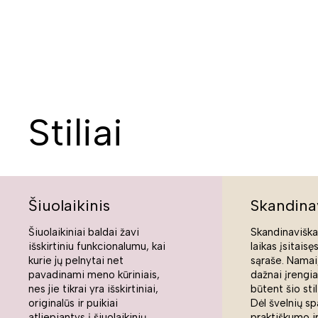
Stiliai
Šiuolaikinis
Skandina
Šiuolaikiniai baldai žavi
Skandinaviškas
išskirtiniu funkcionalumu, kai
laikas įsitaisę
kurie jų pelnytai net
sąraše. Namai,
pavadinami meno kūriniais,
dažnai įrengi
nes jie tikrai yra išskirtiniai,
būtent šio sti
originalūs ir puikiai
Dėl švelnių sp
atliepiantys į šiuolaikinių
praktiškumo ir