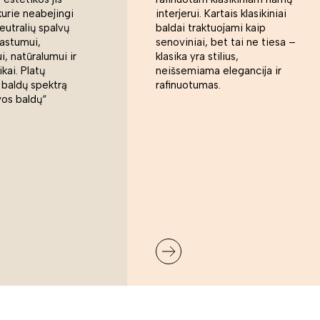
kurie neabejingi
interjerui. Kartais klasikiniai
eutralių spalvų
baldai traktuojami kaip
rastumui,
senoviniai, bet tai ne tiesa –
, natūralumui ir
klasika yra stilius,
ikai. Platų
neišsemiama elegancija ir
 baldų spektrą
rafinuotumas.
vos baldų“