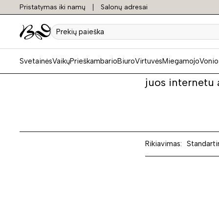
Pristatymas iki namų
Salonų adresai
Provan
Prekių
paieška
Svetainės
Vaikų
Prieškambario
Biuro
Virtuvės
Miegamojo
Vonio
Domina Provans
juos internetu
Rikiavimas:
Standarti