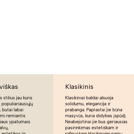
viškas
Klasikinis
 stilius jau kuris
Klasikiniai baldai alsuoja
s populiariausiųjų
solidumu, elegancija ir
 butai labai
prabanga. Paprastai jie būna
ami remiantis
masyvūs, kuria didybės įspūdį.
liaus ypatumais.
Neabejotinai jie bus geriausias
alvų,
pasirinkimas estetiškam ir
 estetikos jis
rafinuotam klasikiniam namų