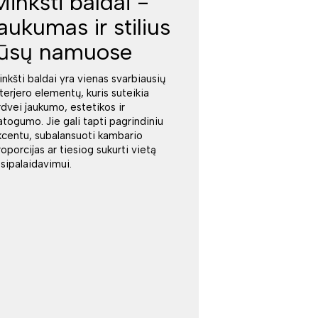
Minkšti baldai -
jaukumas ir stilius
jūsų namuose
inkšti baldai yra vienas svarbiausių
nterjero elementų, kuris suteikia
rdvei jaukumo, estetikos ir
atogumo. Jie gali tapti pagrindiniu
kcentu, subalansuoti kambario
roporcijas ar tiesiog sukurti vietą
tsipalaidavimui.