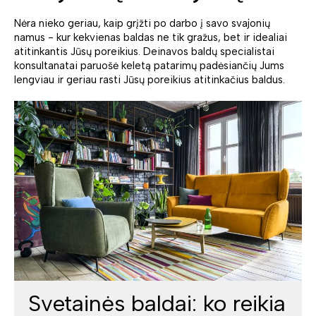
Nėra nieko geriau, kaip grįžti po darbo į savo svajonių
namus - kur kekvienas baldas ne tik gražus, bet ir idealiai
atitinkantis Jūsų poreikius. Deinavos baldų specialistai
konsultanatai paruošė keletą patarimų padėsiančių Jums
lengviau ir geriau rasti Jūsų poreikius atitinkačius baldus.
Svetainės baldai: ko reikia