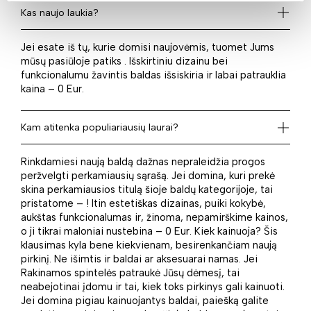
Kas naujo laukia?
Jei esate iš tų, kurie domisi naujovėmis, tuomet Jums
mūsų pasiūloje patiks . Išskirtiniu dizainu bei
funkcionalumu žavintis baldas išsiskiria ir labai patrauklia
kaina – 0 Eur.
Kam atitenka populiariausių laurai?
Rinkdamiesi naują baldą dažnas nepraleidžia progos
peržvelgti perkamiausių sąrašą. Jei domina, kuri prekė
skina perkamiausios titulą šioje baldų kategorijoje, tai
pristatome – ! Itin estetiškas dizainas, puiki kokybė,
aukštas funkcionalumas ir, žinoma, nepamirškime kainos,
o ji tikrai maloniai nustebina – 0 Eur. Kiek kainuoja? Šis
klausimas kyla bene kiekvienam, besirenkančiam naują
pirkinį. Ne išimtis ir baldai ar aksesuarai namas. Jei
Rakinamos spintelės patraukė Jūsų dėmesį, tai
neabejotinai įdomu ir tai, kiek toks pirkinys gali kainuoti.
Jei domina pigiau kainuojantys baldai, paiešką galite