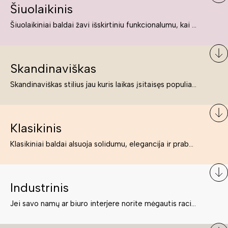
Šiuolaikinis
Šiuolaikiniai baldai žavi išskirtiniu funkcionalumu, kai kurie jų pelnytai net pavadinami meno kūriniais, nes jie tikrai yra išskirtiniai, originalūs ir puikiai atliepiantys į šiuolaikinių žmonių poreikius bei gyvenimo būdo ypatumus.
Skandinaviškas
Skandinaviškas stilius jau kuris laikas įsitaisęs populiariausiųjų sąraše. Namai, butai labai dažnai įrengiami remiantis būtent šio stiliaus ypatumais. Dėl švelnių spalvų, praktiškumo ir estetikos jis masina tuos, kurie neabejingi šviesiem ar neutralių spalvų koloritui, paprastumui, funkcionalumui, natūralumui ir stilingai estetikai. Platų skandinaviškų baldų spektrą rasite „Deinavos baldų“ asortimente.
Klasikinis
Klasikiniai baldai alsuoja solidumu, elegancija ir prabanga. Paprastai jie būna masyvūs, kuria didybės įspūdį. Neabejotinai jie bus geriausias pasirinkimas estetiškam ir rafinuotam klasikiniam namų interjerui. Kartais klasikiniai baldai traktuojami kaip senoviniai, bet tai ne tiesa – klasika yra stilius, neišsemiama elegancija ir rafinuotumas.
Industrinis
Jei savo namų ar biuro interjere norite mėgautis racionaliai išnaudotomis erdvėmis, funkcionalumu ir esate neabejingi tamsesniam koloritui bei praktiškiems sprendimams, tuomet industrinis stilius bus būtent tai, ko Jums reikia. O industrinio stiliaus baldus išsirinksite mūsų asortimente.