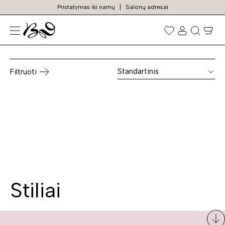
Pristatymas iki namų
Salonų adresai
Rakinamos spintelės
Prekių
paieška
Standartinis
Filtruoti
Stiliai