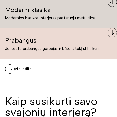
Moderni klasika
Modernios klasikos interjeras pastaruoju metu tikrai yra „ant bangos“. Tie, kurie nenori pernelyg nutolti nuo klasikos, bet drauge žavisi šiuolaikiškais sprendimais, su malonumu savo namuose kuria klasikos ir modernaus interjero tandemą – elegantišką, subtilų ir žavingą.
Prabangus
Jei esate prabangos gerbėjas ir būtent tokį stilių kuriate savo namuose ar biure, tuomet solidūs, prabangūs baldai nepriekaištingai įsilies į Jūsų kuriamą interjerą.
Visi stiliai
Kaip susikurti savo
svajonių interjerą?