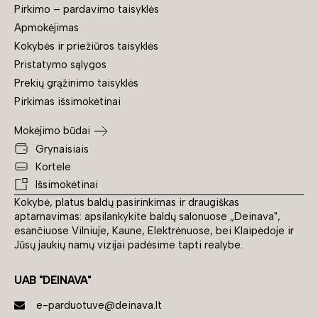
Pirkimo – pardavimo taisyklės
Apmokėjimas
Kokybės ir priežiūros taisyklės
Pristatymo sąlygos
Prekių grąžinimo taisyklės
Pirkimas išsimokėtinai
Mokėjimo būdai
Grynaisiais
Kortele
Išsimokėtinai
Kokybė, platus baldų pasirinkimas ir draugiškas
aptarnavimas: apsilankykite baldų salonuose „Deinava",
esančiuose Vilniuje, Kaune, Elektrėnuose, bei Klaipėdoje ir
Jūsų jaukių namų vizijai padėsime tapti realybe.
UAB "DEINAVA"
e-parduotuve@deinava.lt