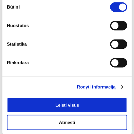
Sutikimo
gali tapti pagrindiniu akcentu, subalansuoti kambario
Būtini
pasirinkimas
proporcijas ar tiesiog sukurti vietą atsipalaidavimui.
Nuostatos
Statistika
Rinkodara
Baldai yra tas namų akcentas, kuris atlieka ir estetinę, ir
praktinę funkcijas. Jie suteikia galimybę patogiai
atsisėsti, dirbti, komfortiškai miegoti, jaukiai įsitaisius
žiūrėti mėgiamą filmą, pietauti su šeima ir daug kitų
Rodyti informaciją
dalykų. Džiaugiamės galėdami pasiūlyti labai platų baldų
asortimentą. Vieni paklausiausių mūsų el. parduotuvėje
yra Rakinamos spintelės. 1 – tiek baldų Jūsų dėmesio
Leisti visus
laukia šioje prekių kategorijoje. Nesivaržykite, įvertinkite
savo poreikius ir įsigykite šį tą šaunaus savo namams,
Atmesti
darbo ar kitai erdvei.