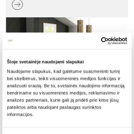
Šioje svetainėje naudojami slapukai
Naudojame slapukus, kad galėtume suasmeninti turinį
bei skelbimus, teikti visuomeninės medijos funkcijas ir
analizuoti srautą. Be to, svetainės naudojimo informaciją
Minkšti baldai -
bendriname su visuomeninės medijos, reklamavimo ir
analizės partneriais, kurie gali ją pridėti prie kitos jūsų
jaukumas ir stilius jūsų
pateiktos arba naudojant paslaugas surinktos
namuose
informacijos.
Minkšti baldai yra vienas svarbiausių interjero elementų,
kuris suteikia erdvei jaukumo, estetikos ir patogumo. Jie