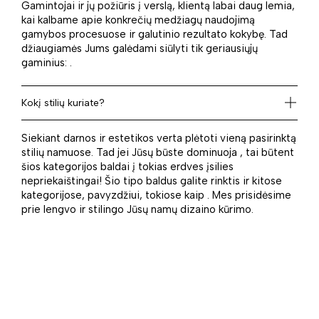
Gamintojai ir jų požiūris į verslą, klientą labai daug lemia,
kai kalbame apie konkrečių medžiagų naudojimą
gamybos procesuose ir galutinio rezultato kokybę. Tad
džiaugiamės Jums galėdami siūlyti tik geriausiųjų
gaminius: .
Kokį stilių kuriate?
Siekiant darnos ir estetikos verta plėtoti vieną pasirinktą
stilių namuose. Tad jei Jūsų būste dominuoja , tai būtent
šios kategorijos baldai į tokias erdves įsilies
nepriekaištingai! Šio tipo baldus galite rinktis ir kitose
kategorijose, pavyzdžiui, tokiose kaip . Mes prisidėsime
prie lengvo ir stilingo Jūsų namų dizaino kūrimo.