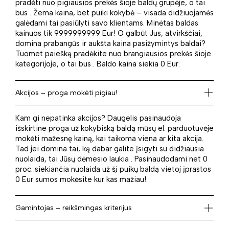
pradėti nuo pigiausios prekės šioje baldų grupėje, o tai
bus . Žema kaina, bet puiki kokybė – visada didžiuojamės
galėdami tai pasiūlyti savo klientams. Minėtas baldas
kainuos tik 9999999999 Eur! O galbūt Jus, atvirkščiai,
domina prabangūs ir aukšta kaina pasižymintys baldai?
Tuomet paiešką pradėkite nuo brangiausios prekės šioje
kategorijoje, o tai bus . Baldo kaina siekia 0 Eur.
Akcijos – proga mokėti pigiau!
Kam gi nepatinka akcijos? Daugelis pasinaudoja
išskirtine proga už kokybišką baldą mūsų el. parduotuvėje
mokėti mažesnę kainą, kai taikoma viena ar kita akcija.
Tad jei domina tai, ką dabar galite įsigyti su didžiausia
nuolaida, tai Jūsų dėmesio laukia . Pasinaudodami net 0
proc. siekiančia nuolaida už šį puikų baldą vietoj įprastos
0 Eur sumos mokėsite kur kas mažiau!
Gamintojas – reikšmingas kriterijus