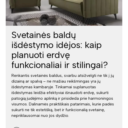
Svetainės baldų
išdėstymo idėjos: kaip
planuoti erdvę
funkcionaliai ir stilingai?
Renkantis svetainės baldus, svarbu atsižvelgti ne tik į jų
dizainą ar spalvą – ne mažiau reikšmingas yra jų
išdėstymas kambaryje. Tinkamai suplanuotas
išdėstymas leidžia efektyviai išnaudoti erdvę, sukurti
patogią judėjimo aplinką ir prisideda prie harmoningos
visumos. Dalinamės praktiškais patarimais, kurie padės
sukurti ne tik estetišką, bet ir funkcionalią svetainę,
nepriklausomai nuo jos dydžio.