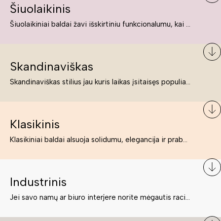
Šiuolaikinis
Šiuolaikiniai baldai žavi išskirtiniu funkcionalumu, kai kurie jų pelnytai net pavadinami meno kūriniais, nes jie tikrai yra išskirtiniai, originalūs ir puikiai atliepiantys į šiuolaikinių žmonių poreikius bei gyvenimo būdo ypatumus.
Skandinaviškas
Skandinaviškas stilius jau kuris laikas įsitaisęs populiariausiųjų sąraše. Namai, butai labai dažnai įrengiami remiantis būtent šio stiliaus ypatumais. Dėl švelnių spalvų, praktiškumo ir estetikos jis masina tuos, kurie neabejingi šviesiem ar neutralių spalvų koloritui, paprastumui, funkcionalumui, natūralumui ir stilingai estetikai. Platų skandinaviškų baldų spektrą rasite „Deinavos baldų“ asortimente.
Klasikinis
Klasikiniai baldai alsuoja solidumu, elegancija ir prabanga. Paprastai jie būna masyvūs, kuria didybės įspūdį. Neabejotinai jie bus geriausias pasirinkimas estetiškam ir rafinuotam klasikiniam namų interjerui. Kartais klasikiniai baldai traktuojami kaip senoviniai, bet tai ne tiesa – klasika yra stilius, neišsemiama elegancija ir rafinuotumas.
Industrinis
Jei savo namų ar biuro interjere norite mėgautis racionaliai išnaudotomis erdvėmis, funkcionalumu ir esate neabejingi tamsesniam koloritui bei praktiškiems sprendimams, tuomet industrinis stilius bus būtent tai, ko Jums reikia. O industrinio stiliaus baldus išsirinksite mūsų asortimente.