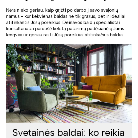
Nėra nieko geriau, kaip grįžti po darbo į savo svajonių
namus - kur kekvienas baldas ne tik gražus, bet ir idealiai
atitinkantis Jūsų poreikius. Deinavos baldų specialistai
konsultanatai paruošė keletą patarimų padėsiančių Jums
lengviau ir geriau rasti Jūsų poreikius atitinkačius baldus.
Svetainės baldai: ko reikia