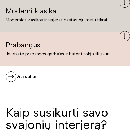
Moderni klasika
Modernios klasikos interjeras pastaruoju metu tikrai yra „ant bangos“. Tie, kurie nenori pernelyg nutolti nuo klasikos, bet drauge žavisi šiuolaikiškais sprendimais, su malonumu savo namuose kuria klasikos ir modernaus interjero tandemą – elegantišką, subtilų ir žavingą.
Prabangus
Jei esate prabangos gerbėjas ir būtent tokį stilių kuriate savo namuose ar biure, tuomet solidūs, prabangūs baldai nepriekaištingai įsilies į Jūsų kuriamą interjerą.
Visi stiliai
Kaip susikurti savo
svajonių interjerą?