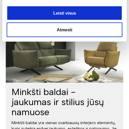
Leisti visus
Atmesti
Minkšti baldai -
jaukumas ir stilius jūsų
namuose
Minkšti baldai yra vienas svarbiausių interjero elementų,
kuris suteikia erdvei jaukumo, estetikos ir patogumo. Jie