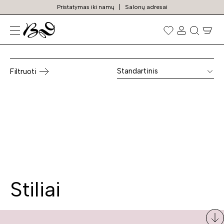
Pristatymas iki namų
Salonų adresai
Raktų spintelės
Prekių
paieška
Standartinis
Filtruoti
Stiliai