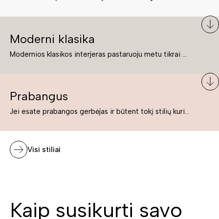
Moderni klasika
Modernios klasikos interjeras pastaruoju metu tikrai yra „ant bangos“. Tie, kurie nenori pernelyg nutolti nuo klasikos, bet drauge žavisi šiuolaikiškais sprendimais, su malonumu savo namuose kuria klasikos ir modernaus interjero tandemą – elegantišką, subtilų ir žavingą.
Prabangus
Jei esate prabangos gerbėjas ir būtent tokį stilių kuriate savo namuose ar biure, tuomet solidūs, prabangūs baldai nepriekaištingai įsilies į Jūsų kuriamą interjerą.
Visi stiliai
Kaip susikurti savo