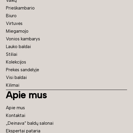
Vaikų
Prieškambario
Biuro
Virtuvės
Miegamojo
Vonios kambarys
Lauko baldai
Stiliai
Kolekcijos
Prekės sandėlyje
Visi baldai
Kilimai
Apie mus
Apie mus
Kontaktai
„Deinava“ baldų salonai
Ekspertai pataria