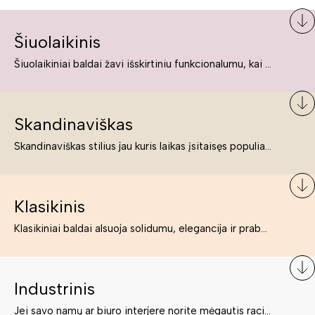
Šiuolaikinis
Šiuolaikiniai baldai žavi išskirtiniu funkcionalumu, kai kurie jų pelnytai net pavadinami meno kūriniais, nes jie tikrai yra išskirtiniai, originalūs ir puikiai atliepiantys į šiuolaikinių žmonių poreikius bei gyvenimo būdo ypatumus.
Skandinaviškas
Skandinaviškas stilius jau kuris laikas įsitaisęs populiariausiųjų sąraše. Namai, butai labai dažnai įrengiami remiantis būtent šio stiliaus ypatumais. Dėl švelnių spalvų, praktiškumo ir estetikos jis masina tuos, kurie neabejingi šviesiem ar neutralių spalvų koloritui, paprastumui, funkcionalumui, natūralumui ir stilingai estetikai. Platų skandinaviškų baldų spektrą rasite „Deinavos baldų“ asortimente.
Klasikinis
Klasikiniai baldai alsuoja solidumu, elegancija ir prabanga. Paprastai jie būna masyvūs, kuria didybės įspūdį. Neabejotinai jie bus geriausias pasirinkimas estetiškam ir rafinuotam klasikiniam namų interjerui. Kartais klasikiniai baldai traktuojami kaip senoviniai, bet tai ne tiesa – klasika yra stilius, neišsemiama elegancija ir rafinuotumas.
Industrinis
Jei savo namų ar biuro interjere norite mėgautis racionaliai išnaudotomis erdvėmis, funkcionalumu ir esate neabejingi tamsesniam koloritui bei praktiškiems sprendimams, tuomet industrinis stilius bus būtent tai, ko Jums reikia. O industrinio stiliaus baldus išsirinksite mūsų asortimente.