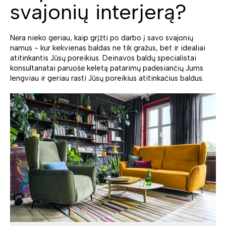
svajonių interjerą?
Nėra nieko geriau, kaip grįžti po darbo į savo svajonių
namus - kur kekvienas baldas ne tik gražus, bet ir idealiai
atitinkantis Jūsų poreikius. Deinavos baldų specialistai
konsultanatai paruošė keletą patarimų padėsiančių Jums
lengviau ir geriau rasti Jūsų poreikius atitinkačius baldus.