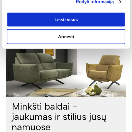
Rodyti informaciją
Leisti visus
Atmesti
Minkšti baldai -
jaukumas ir stilius jūsų
namuose