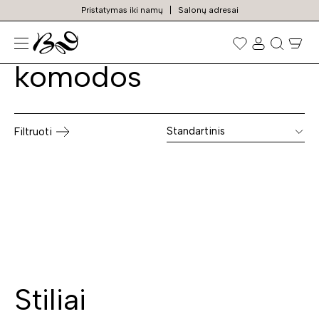
Pristatymas iki namų
Salonų adresai
Raudonmedžio
Prekių
paieška
komodos
Standartinis
Filtruoti
Stiliai