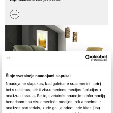
Šioje svetainėje naudojami slapukai
Naudojame slapukus, kad galėtume suasmeninti turinį
Minkšti baldai -
bei skelbimus, teikti visuomeninės medijos funkcijas ir
analizuoti srautą. Be to, svetainės naudojimo informaciją
jaukumas ir stilius jūsų
bendriname su visuomeninės medijos, reklamavimo ir
namuose
analizės partneriais, kurie gali ją pridėti prie kitos jūsų