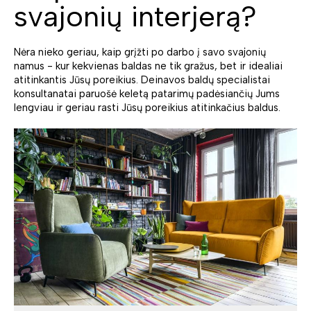
svajonių interjerą?
Nėra nieko geriau, kaip grįžti po darbo į savo svajonių
namus - kur kekvienas baldas ne tik gražus, bet ir idealiai
atitinkantis Jūsų poreikius. Deinavos baldų specialistai
konsultanatai paruošė keletą patarimų padėsiančių Jums
lengviau ir geriau rasti Jūsų poreikius atitinkačius baldus.