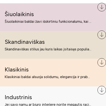
Šiuolaikinis
Šiuolaikiniai baldai žavi išskirtiniu funkcionalumu, kai kurie jų pelnytai net pavadinami meno kūriniais, nes jie tikrai yra išskirtiniai, originalūs ir puikiai atliepiantys į šiuolaikinių žmonių poreikius bei gyvenimo būdo ypatumus.
Skandinaviškas
Skandinaviškas stilius jau kuris laikas įsitaisęs populiariausiųjų sąraše. Namai, butai labai dažnai įrengiami remiantis būtent šio stiliaus ypatumais. Dėl švelnių spalvų, praktiškumo ir estetikos jis masina tuos, kurie neabejingi šviesiem ar neutralių spalvų koloritui, paprastumui, funkcionalumui, natūralumui ir stilingai estetikai. Platų skandinaviškų baldų spektrą rasite „Deinavos baldų“ asortimente.
Klasikinis
Klasikiniai baldai alsuoja solidumu, elegancija ir prabanga. Paprastai jie būna masyvūs, kuria didybės įspūdį. Neabejotinai jie bus geriausias pasirinkimas estetiškam ir rafinuotam klasikiniam namų interjerui. Kartais klasikiniai baldai traktuojami kaip senoviniai, bet tai ne tiesa – klasika yra stilius, neišsemiama elegancija ir rafinuotumas.
Industrinis
Jei savo namų ar biuro interjere norite mėgautis racionaliai išnaudotomis erdvėmis, funkcionalumu ir esate neabejingi tamsesniam koloritui bei praktiškiems sprendimams, tuomet industrinis stilius bus būtent tai, ko Jums reikia. O industrinio stiliaus baldus išsirinksite mūsų asortimente.