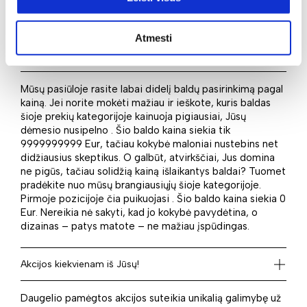
puslapyje. Taigi identifikuokite savo poreikius ir įsigykite
juos idealiai atitinkantį baldą mūsų el. parduotuvėje.
Atmesti
Kaina: nuo pigiausių iki brangiausių
Mūsų pasiūloje rasite labai didelį baldų pasirinkimą pagal
kainą. Jei norite mokėti mažiau ir ieškote, kuris baldas
šioje prekių kategorijoje kainuoja pigiausiai, Jūsų
dėmesio nusipelno . Šio baldo kaina siekia tik
9999999999 Eur, tačiau kokybė maloniai nustebins net
didžiausius skeptikus. O galbūt, atvirkščiai, Jus domina
ne pigūs, tačiau solidžią kainą išlaikantys baldai? Tuomet
pradėkite nuo mūsų brangiausiųjų šioje kategorijoje.
Pirmoje pozicijoje čia puikuojasi . Šio baldo kaina siekia 0
Eur. Nereikia nė sakyti, kad jo kokybė pavydėtina, o
dizainas – patys matote – ne mažiau įspūdingas.
Akcijos kiekvienam iš Jūsų!
Daugelio pamėgtos akcijos suteikia unikalią galimybę už