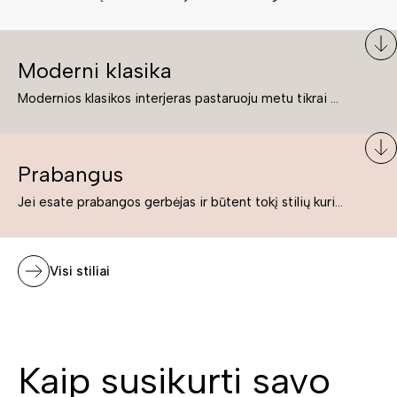
Moderni klasika
Modernios klasikos interjeras pastaruoju metu tikrai yra „ant bangos“. Tie, kurie nenori pernelyg nutolti nuo klasikos, bet drauge žavisi šiuolaikiškais sprendimais, su malonumu savo namuose kuria klasikos ir modernaus interjero tandemą – elegantišką, subtilų ir žavingą.
Prabangus
Jei esate prabangos gerbėjas ir būtent tokį stilių kuriate savo namuose ar biure, tuomet solidūs, prabangūs baldai nepriekaištingai įsilies į Jūsų kuriamą interjerą.
Visi stiliai
Kaip susikurti savo