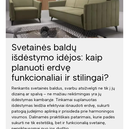
Svetainės baldų
išdėstymo idėjos: kaip
planuoti erdvę
funkcionaliai ir stilingai?
Renkantis svetainės baldus, svarbu atsižvelgti ne tik į jų
dizainą ar spalvą – ne mažiau reikšmingas yra jų
išdėstymas kambaryje. Tinkamai suplanuotas
išdėstymas leidžia efektyviai išnaudoti erdvę, sukurti
patogią judėjimo aplinką ir prisideda prie harmoningos
visumos. Dalinamės praktiškais patarimais, kurie padės
sukurti ne tik estetišką, bet ir funkcionalią svetainę,
nepriklausomai nuo jos dydžio.