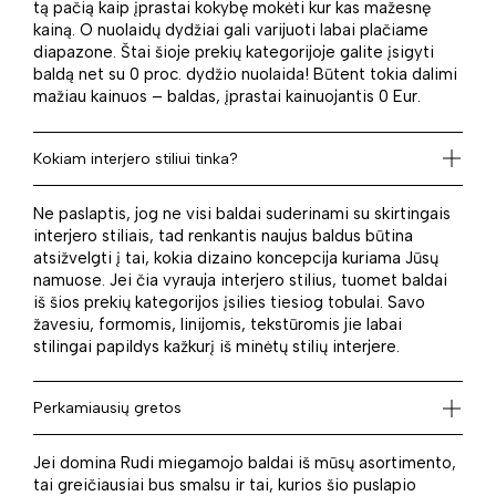
tą pačią kaip įprastai kokybę mokėti kur kas mažesnę
kainą. O nuolaidų dydžiai gali varijuoti labai plačiame
diapazone. Štai šioje prekių kategorijoje galite įsigyti
baldą net su 0 proc. dydžio nuolaida! Būtent tokia dalimi
mažiau kainuos – baldas, įprastai kainuojantis 0 Eur.
Kokiam interjero stiliui tinka?
Ne paslaptis, jog ne visi baldai suderinami su skirtingais
interjero stiliais, tad renkantis naujus baldus būtina
atsižvelgti į tai, kokia dizaino koncepcija kuriama Jūsų
namuose. Jei čia vyrauja interjero stilius, tuomet baldai
iš šios prekių kategorijos įsilies tiesiog tobulai. Savo
žavesiu, formomis, linijomis, tekstūromis jie labai
stilingai papildys kažkurį iš minėtų stilių interjere.
Perkamiausių gretos
Jei domina Rudi miegamojo baldai iš mūsų asortimento,
tai greičiausiai bus smalsu ir tai, kurios šio puslapio