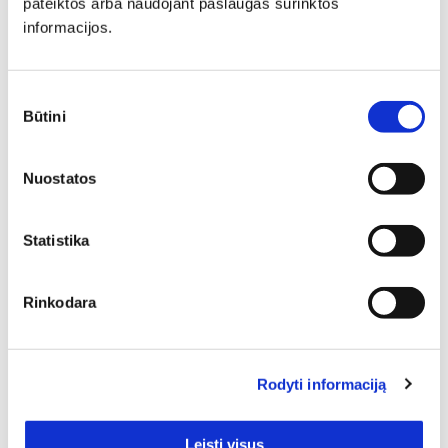
pateiktos arba naudojant paslaugas surinktos
Minkšti baldai yra vienas svarbiausių interjero elementų,
informacijos.
kuris suteikia erdvei jaukumo, estetikos ir patogumo. Jie
gali tapti pagrindiniu akcentu, subalansuoti kambario
proporcijas ar tiesiog sukurti vietą atsipalaidavimui.
Sutikimo
Būtini
pasirinkimas
Nuostatos
Statistika
Kiekvienas baldas turi savo funkciją, prisidedančią prie
namų gyventojų komforto. Negana to, jie padeda kurti
Rinkodara
norimą stilių – savo spalvomis, formomis, kitais dizaino
ypatumais baldai suteikia begalę variacijų jaukiam,
romantiškam, moderniam ar kitokiam interjerui
realizuoti. Todėl smagu pasiūlyti platų įvairių baldų
Rodyti informaciją
pasirinkimą. Tad jeigu Jums aktualu Rudi miegamojo
baldai, tikrai kiekvienas atrasite tą baldą, kuris labiausiai
derės konkrečiame interjere. 1 – tiek prekių rasite šiame
Leisti visus