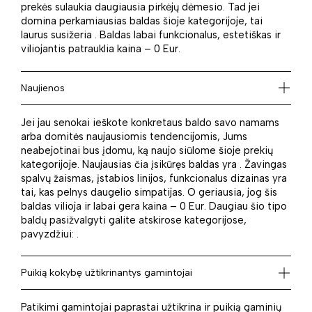
prekės sulaukia daugiausia pirkėjų dėmesio. Tad jei
domina perkamiausias baldas šioje kategorijoje, tai
laurus susižeria . Baldas labai funkcionalus, estetiškas ir
viliojantis patrauklia kaina – 0 Eur.
Naujienos
Jei jau senokai ieškote konkretaus baldo savo namams
arba domitės naujausiomis tendencijomis, Jums
neabejotinai bus įdomu, ką naujo siūlome šioje prekių
kategorijoje. Naujausias čia įsikūręs baldas yra . Žavingas
spalvų žaismas, įstabios linijos, funkcionalus dizainas yra
tai, kas pelnys daugelio simpatijas. O geriausia, jog šis
baldas vilioja ir labai gera kaina – 0 Eur. Daugiau šio tipo
baldų pasižvalgyti galite atskirose kategorijose,
pavyzdžiui: .
Puikią kokybę užtikrinantys gamintojai
Patikimi gamintojai paprastai užtikrina ir puikią gaminių