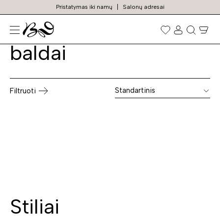
Pristatymas iki namų
Salonų adresai
Rudi miegamojo
Prekių
paieška
baldai
Standartinis
Filtruoti
Stiliai