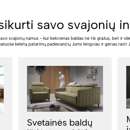
sikurti savo svajonių in
savo svajonių namus - kur kekvienas baldas ne tik gražus, bet ir ide
paruošė keletą patarimų padėsiančių Jums lengviau ir geriau rasti J
Svetainės baldų