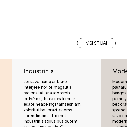
VISI STILIAI
Industrinis
Mode
Jei savo namų ar biuro
Moderni
interjere norite mėgautis
pastaru
racionaliai išnaudotomis
bangos“
erdvėmis, funkcionalumu ir
pernely
esate neabejingi tamsesniam
bet dra
koloritui bei praktiškiems
sprend
sprendimams, tuomet
savo na
industrinis stilius bus būtent
modern
tai, ko Jums reikia. O
– elegan