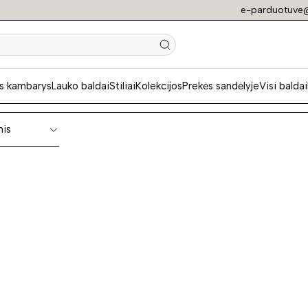
e-parduotuve@
os vitrinos
s kambarys
Lauko baldai
Stiliai
Kolekcijos
Prekės sandėlyje
Visi baldai
nis