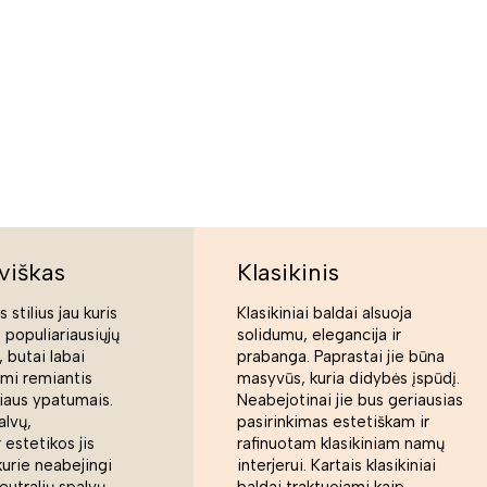
viškas
Klasikinis
 stilius jau kuris
Klasikiniai baldai alsuoja
s populiariausiųjų
solidumu, elegancija ir
 butai labai
prabanga. Paprastai jie būna
ami remiantis
masyvūs, kuria didybės įspūdį.
liaus ypatumais.
Neabejotinai jie bus geriausias
alvų,
pasirinkimas estetiškam ir
 estetikos jis
rafinuotam klasikiniam namų
kurie neabejingi
interjerui. Kartais klasikiniai
eutralių spalvų
baldai traktuojami kaip