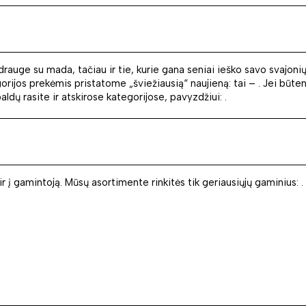
 drauge su mada, tačiau ir tie, kurie gana seniai ieško savo svajoni
jos prekėmis pristatome „šviežiausią“ naujieną: tai – . Jei būtent š
ldų rasite ir atskirose kategorijose, pavyzdžiui: .
 į gamintoją. Mūsų asortimente rinkitės tik geriausiųjų gaminius: .