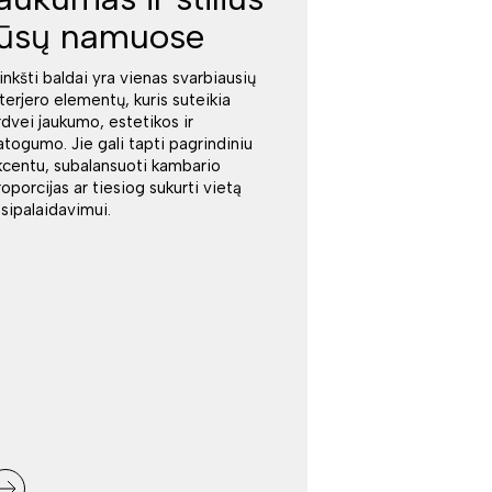
jūsų namuose
inkšti baldai yra vienas svarbiausių
nterjero elementų, kuris suteikia
rdvei jaukumo, estetikos ir
atogumo. Jie gali tapti pagrindiniu
kcentu, subalansuoti kambario
roporcijas ar tiesiog sukurti vietą
tsipalaidavimui.