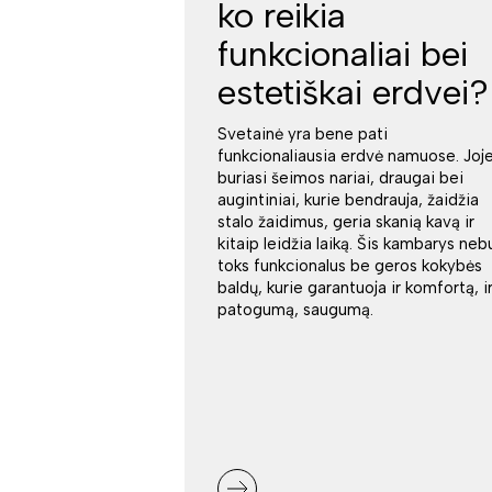
ko reikia
funkcionaliai bei
estetiškai erdvei?
Svetainė yra bene pati
funkcionaliausia erdvė namuose. Joj
buriasi šeimos nariai, draugai bei
augintiniai, kurie bendrauja, žaidžia
stalo žaidimus, geria skanią kavą ir
kitaip leidžia laiką. Šis kambarys neb
toks funkcionalus be geros kokybės
baldų, kurie garantuoja ir komfortą, i
patogumą, saugumą.