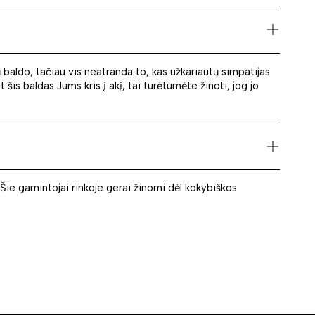
ų baldo, tačiau vis neatranda to, kas užkariautų simpatijas
is baldas Jums kris į akį, tai turėtumėte žinoti, jog jo
 Šie gamintojai rinkoje gerai žinomi dėl kokybiškos