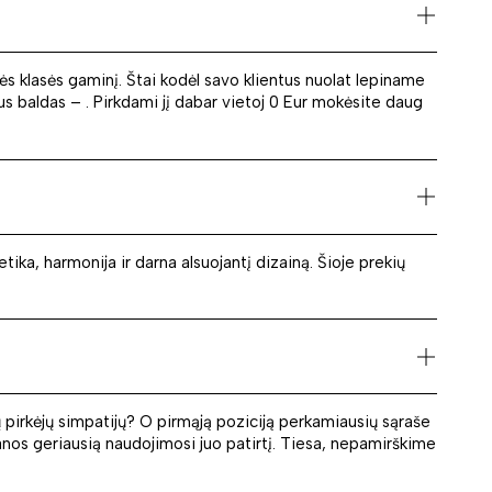
snės klasės gaminį. Štai kodėl savo klientus nuolat lepiname
s baldas – . Pirkdami jį dabar vietoj 0 Eur mokėsite daug
etika, harmonija ir darna alsuojantį dizainą. Šioje prekių
ų pirkėjų simpatijų? O pirmąją poziciją perkamiausių sąraše
anos geriausią naudojimosi juo patirtį. Tiesa, nepamirškime