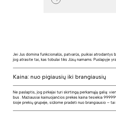
Jei Jus domina funkcionalūs, patvarūs, puikiai atrodantys b
jog atrasite tai, kas tobulai tiks Jūsų namams. Puslapyje yra 
Kaina: nuo pigiausių iki brangiausių
Ne paslaptis, jog pirkėjai turi skirtingą perkamąją galią: vie
bus . Mažiausiai kainuojančios prekės kaina tesiekia 99999
šioje prekių grupėje, siūlome pradėti nuo brangiausio – tai