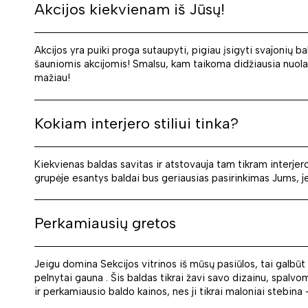
Akcijos kiekvienam iš Jūsų!
Akcijos yra puiki proga sutaupyti, pigiau įsigyti svajonių ba
šauniomis akcijomis! Smalsu, kam taikoma didžiausia nuolai
mažiau!
Kokiam interjero stiliui tinka?
Kiekvienas baldas savitas ir atstovauja tam tikram interjero 
grupėje esantys baldai bus geriausias pasirinkimas Jums, j
Perkamiausių gretos
Jeigu domina Sekcijos vitrinos iš mūsų pasiūlos, tai galbūt
pelnytai gauna . Šis baldas tikrai žavi savo dizainu, spal
ir perkamiausio baldo kainos, nes ji tikrai maloniai stebina 