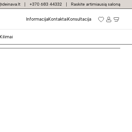
deinava.lt
+370 683 44332
Raskite artimiausią saloną
Informacija
Kontaktai
Konsultacija
Kilimai