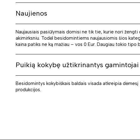
Naujienos
Naujausiais pasiūlymais domisi ne tik tie, kurie nori žengti
akimirksniu. Todėl besidomintiems naujausiomis šios kategori
kaina patiks ne ką mažiau – vos 0 Eur. Daugiau tokio tipo ba
Puikią kokybę užtikrinantys gamintojai
Besidomintys kokybiškais baldais visada atkreipia dėmesį ir
produkcijos.