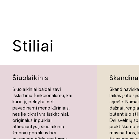
Stiliai
Šiuolaikinis
Skandina
Šiuolaikiniai baldai žavi
Skandinaviškas
išskirtiniu funkcionalumu, kai
laikas įsitaisę
kurie jų pelnytai net
sąraše. Namai,
pavadinami meno kūriniais,
dažnai įrengi
nes jie tikrai yra išskirtiniai,
būtent šio sti
originalūs ir puikiai
Dėl švelnių sp
atliepiantys į šiuolaikinių
praktiškumo ir
žmonių poreikius bei
masina tuos, 
gyvenimo būdo ypatumus.
šviesiem ar n