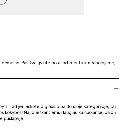
rti dėmesio. Pasižvalgykite po asortimentą ir neabejojame,
upyti. Tad jei ieškote pigiausio baldo šioje kategorijoje, tai
tos kokybės! Na, o ieškantiems daugiau kainuojančių baldų
me puslapyje.