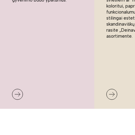
koloritui, pap
funkcionalumui
stilingai estet
skandinaviškų
rasite „Deina
asortimente.