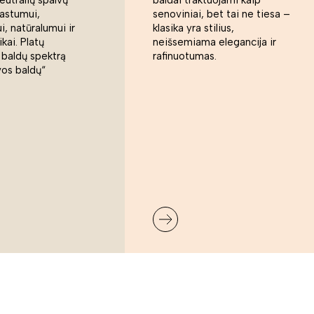
rastumui,
senoviniai, bet tai ne tiesa –
, natūralumui ir
klasika yra stilius,
ikai. Platų
neišsemiama elegancija ir
 baldų spektrą
rafinuotumas.
vos baldų“