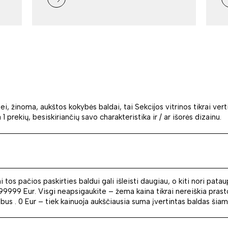
ei, žinoma, aukštos kokybės baldai, tai Sekcijos vitrinos tikrai ve
1 prekių, besiskiriančių savo charakteristika ir / ar išorės dizainu.
ni tos pačios paskirties baldui gali išleisti daugiau, o kiti nori pata
99999 Eur. Visgi neapsigaukite – žema kaina tikrai nereiškia pras
 bus . 0 Eur – tiek kainuoja aukščiausia suma įvertintas baldas šia