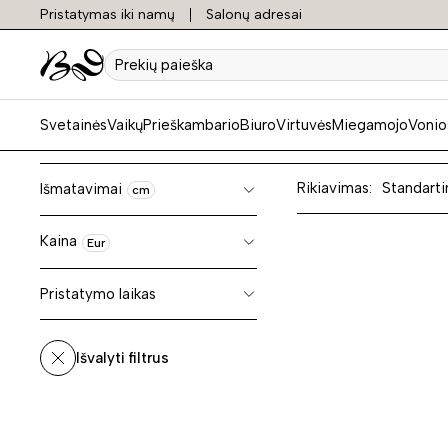
Pristatymas iki namų
Salonų adresai
Sekcij
Prekių
paieška
Svetainės
Vaikų
Prieškambario
Biuro
Virtuvės
Miegamojo
Vonio
Rikiavimas:
Standarti
Išmatavimai
cm
Kaina
Eur
Pristatymo laikas
Išvalyti filtrus