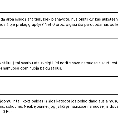
ldą arba išleidžiant tiek, kiek planavote, nusipirkti kur kas aukšte
da šioje prekių grupėje? Net 0 proc. pigiau čia parduodamas puiku
stiliui. Į tai svarbu atsižvelgti, jei norite savo namuose sukurti est
ei namuose dominuoja baldų stilius.
 įdomu ir tai, koks baldas iš šios kategorijos pelno daugiausia mūs
vomis, solidumu. Neabejojame, jog įsikūręs naujuose namuose jis dov
– 0 Eur.