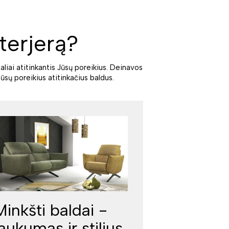
terjerą?
aliai atitinkantis Jūsų poreikius. Deinavos
ūsų poreikius atitinkačius baldus.
Minkšti baldai -
jaukumas ir stilius