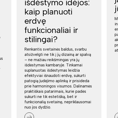
išdėstymo idėjos:
kaip planuoti
erdvę
M
i
funkcionaliai ir
e
p
stilingai?
e
a
p
Renkantis svetainės baldus, svarbu
a
atsižvelgti ne tik į jų dizainą ar spalvą
us
– ne mažiau reikšmingas yra jų
išdėstymas kambaryje. Tinkamai
r
suplanuotas išdėstymas leidžia
efektyviai išnaudoti erdvę, sukurti
patogią judėjimo aplinką ir prisideda
prie harmoningos visumos. Dalinamės
praktiškais patarimais, kurie padės
sukurti ne tik estetišką, bet ir
funkcionalią svetainę, nepriklausomai
nuo jos dydžio.