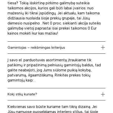
tiesa? Tokią išskirtinę pirkimo galimybę suteikia
taikomos akcijos, kurios gali būti labai įvairios: nuo
mažesnių iki tikrai įspūdingų. Jei aktualu, kam taikoma
didžiausia nuolaida šioje prekių grupėje, tai Jūsų
dėmesio nusipelno . Net 0 proc. siekianti akcija suteiks
galimybę vietoj paprastai šiai prekei taikomos 0 Eur
kainos mokėti kur kas mažiau!
Gamintojas – reikšmingas kriterijus
Į savo el. parduotuvės asortimentą įtraukiame tik
patikimų ir pripažinimą pelniusių gamintojų baldus, tad
galite neabejoti, jog Jums siūlome puikią kokybę,
patvarumą, ilgaamžiškumą. Rinkitės prekes tokių
gamintojų kaip: .
Kokį stilių kuriate?
Kiekvienas savo būste kuriame tam tikrą dizainą. Jei
Jūsų namuose puoselėjamas interjero stilius, tai šioje