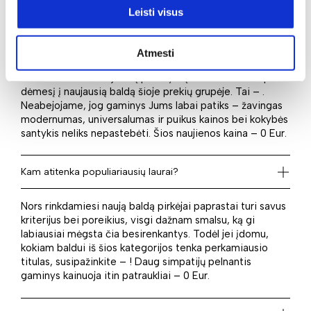
poreikius ir atrasti idealiai juos atitinkantį gaminį.
Leisti visus
Kas naujo laukia?
Atmesti
Norite rinktis iš naujausių pasiūlymų? Tuomet atkreipkite
dėmesį į naujausią baldą šioje prekių grupėje. Tai – .
Neabejojame, jog gaminys Jums labai patiks – žavingas
modernumas, universalumas ir puikus kainos bei kokybės
santykis neliks nepastebėti. Šios naujienos kaina – 0 Eur.
Kam atitenka populiariausių laurai?
Nors rinkdamiesi naują baldą pirkėjai paprastai turi savus
kriterijus bei poreikius, visgi dažnam smalsu, ką gi
labiausiai mėgsta čia besirenkantys. Todėl jei įdomu,
kokiam baldui iš šios kategorijos tenka perkamiausio
titulas, susipažinkite – ! Daug simpatijų pelnantis
gaminys kainuoja itin patraukliai – 0 Eur.