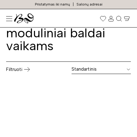
Pristatymas iki namų
Salonų adresai
Sisteminiai /
Prekių
paieška
moduliniai baldai
vaikams
Standartinis
Filtruoti