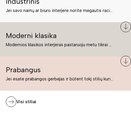
Industrinis
Jei savo namų ar biuro interjere norite mėgautis racionaliai išnaudotomis erdvėmis, funkcionalumu ir esate neabejingi tamsesniam koloritui bei praktiškiems sprendimams, tuomet industrinis stilius bus būtent tai, ko Jums reikia. O industrinio stiliaus baldus išsirinksite mūsų asortimente.
Moderni klasika
Modernios klasikos interjeras pastaruoju metu tikrai yra „ant bangos“. Tie, kurie nenori pernelyg nutolti nuo klasikos, bet drauge žavisi šiuolaikiškais sprendimais, su malonumu savo namuose kuria klasikos ir modernaus interjero tandemą – elegantišką, subtilų ir žavingą.
Prabangus
Jei esate prabangos gerbėjas ir būtent tokį stilių kuriate savo namuose ar biure, tuomet solidūs, prabangūs baldai nepriekaištingai įsilies į Jūsų kuriamą interjerą.
Visi stiliai