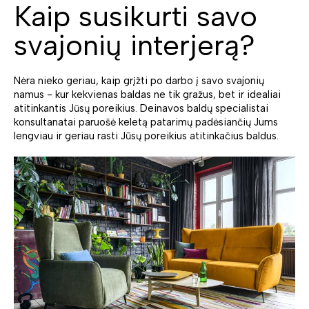
Kaip susikurti savo
svajonių interjerą?
Nėra nieko geriau, kaip grįžti po darbo į savo svajonių
namus - kur kekvienas baldas ne tik gražus, bet ir idealiai
atitinkantis Jūsų poreikius. Deinavos baldų specialistai
konsultanatai paruošė keletą patarimų padėsiančių Jums
lengviau ir geriau rasti Jūsų poreikius atitinkačius baldus.