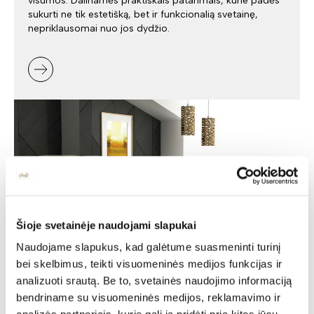
visumos. Dalinamės praktiškais patarimais, kurie padės
sukurti ne tik estetišką, bet ir funkcionalią svetainę,
nepriklausomai nuo jos dydžio.
Šioje svetainėje naudojami slapukai
Naudojame slapukus, kad galėtume suasmeninti turinį
bei skelbimus, teikti visuomeninės medijos funkcijas ir
Minkšti baldai -
analizuoti srautą. Be to, svetainės naudojimo informaciją
bendriname su visuomeninės medijos, reklamavimo ir
jaukumas ir stilius jūsų