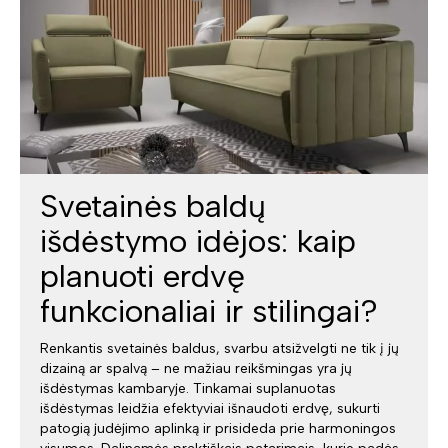
Svetainės baldų
išdėstymo idėjos: kaip
planuoti erdvę
funkcionaliai ir stilingai?
Renkantis svetainės baldus, svarbu atsižvelgti ne tik į jų
dizainą ar spalvą – ne mažiau reikšmingas yra jų
išdėstymas kambaryje. Tinkamai suplanuotas
išdėstymas leidžia efektyviai išnaudoti erdvę, sukurti
patogią judėjimo aplinką ir prisideda prie harmoningos