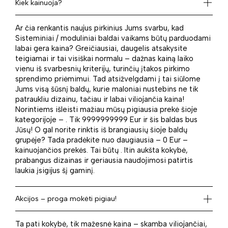
Kiek kainuoja?
Ar čia renkantis naujus pirkinius Jums svarbu, kad
Sisteminiai / moduliniai baldai vaikams būtų parduodami
labai gera kaina? Greičiausiai, daugelis atsakysite
teigiamai ir tai visiškai normalu – dažnas kainą laiko
vienu iš svarbesnių kriterijų, turinčių įtakos pirkimo
sprendimo priėmimui. Tad atsižvelgdami į tai siūlome
Jums visą šūsnį baldų, kurie maloniai nustebins ne tik
patraukliu dizainu, tačiau ir labai viliojančia kaina!
Norintiems išleisti mažiau mūsų pigiausia prekė šioje
kategorijoje – . Tik 9999999999 Eur ir šis baldas bus
Jūsų! O gal norite rinktis iš brangiausių šioje baldų
grupėje? Tada pradėkite nuo daugiausia – 0 Eur –
kainuojančios prekės. Tai būtų . Itin aukšta kokybė,
prabangus dizainas ir geriausia naudojimosi patirtis
laukia įsigijus šį gaminį.
Akcijos – proga mokėti pigiau!
Ta pati kokybė, tik mažesnė kaina – skamba viliojančiai,