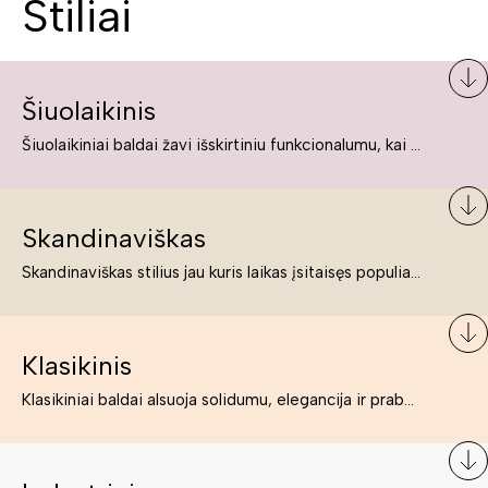
Stiliai
Šiuolaikinis
Šiuolaikiniai baldai žavi išskirtiniu funkcionalumu, kai kurie jų pelnytai net pavadinami meno kūriniais, nes jie tikrai yra išskirtiniai, originalūs ir puikiai atliepiantys į šiuolaikinių žmonių poreikius bei gyvenimo būdo ypatumus.
Skandinaviškas
Skandinaviškas stilius jau kuris laikas įsitaisęs populiariausiųjų sąraše. Namai, butai labai dažnai įrengiami remiantis būtent šio stiliaus ypatumais. Dėl švelnių spalvų, praktiškumo ir estetikos jis masina tuos, kurie neabejingi šviesiem ar neutralių spalvų koloritui, paprastumui, funkcionalumui, natūralumui ir stilingai estetikai. Platų skandinaviškų baldų spektrą rasite „Deinavos baldų“ asortimente.
Klasikinis
Klasikiniai baldai alsuoja solidumu, elegancija ir prabanga. Paprastai jie būna masyvūs, kuria didybės įspūdį. Neabejotinai jie bus geriausias pasirinkimas estetiškam ir rafinuotam klasikiniam namų interjerui. Kartais klasikiniai baldai traktuojami kaip senoviniai, bet tai ne tiesa – klasika yra stilius, neišsemiama elegancija ir rafinuotumas.