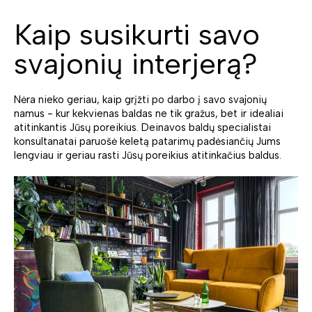
Kaip susikurti savo
svajonių interjerą?
Nėra nieko geriau, kaip grįžti po darbo į savo svajonių
namus - kur kekvienas baldas ne tik gražus, bet ir idealiai
atitinkantis Jūsų poreikius. Deinavos baldų specialistai
konsultanatai paruošė keletą patarimų padėsiančių Jums
lengviau ir geriau rasti Jūsų poreikius atitinkačius baldus.