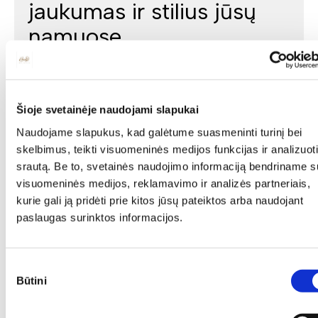
jaukumas ir stilius jūsų
namuose
Minkšti baldai yra vienas svarbiausių interjero elementų,
kuris suteikia erdvei jaukumo, estetikos ir patogumo. Jie
gali tapti pagrindiniu akcentu, subalansuoti kambario
proporcijas ar tiesiog sukurti vietą atsipalaidavimui.
Šioje svetainėje naudojami slapukai
Naudojame slapukus, kad galėtume suasmeninti turinį bei
skelbimus, teikti visuomeninės medijos funkcijas ir analizuoti
srautą. Be to, svetainės naudojimo informaciją bendriname s
visuomeninės medijos, reklamavimo ir analizės partneriais,
kurie gali ją pridėti prie kitos jūsų pateiktos arba naudojant
paslaugas surinktos informacijos.
Baldai ne tik atlieka esminę savo funkciją namuose,
suteikia komforto bei estetikos, tačiau drauge ir padeda
Sutikimo
kurti namų „veidą“, reprezentacinę pusę. Taigi jei
Būtini
pasirinkimas
domina aukštos kokybės, patvarūs ir tobulai atrodantys
baldai namams, tai Sofos lovos Jums tikrai turėtų patikti.
Šioje prekių kategorijoje turėsite labai gerą pasirinkimą: 1