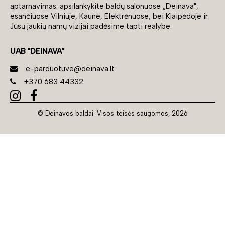
aptarnavimas: apsilankykite baldų salonuose „Deinava",
esančiuose Vilniuje, Kaune, Elektrėnuose, bei Klaipėdoje ir
Jūsų jaukių namų vizijai padėsime tapti realybe.
UAB "DEINAVA"
e-parduotuve@deinava.lt
+370 683 44332
© Deinavos baldai. Visos teisės saugomos, 2026