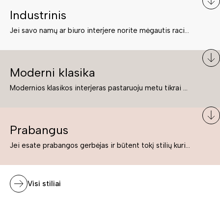
Industrinis
Jei savo namų ar biuro interjere norite mėgautis racionaliai išnaudotomis erdvėmis, funkcionalumu ir esate neabejingi tamsesniam koloritui bei praktiškiems sprendimams, tuomet industrinis stilius bus būtent tai, ko Jums reikia. O industrinio stiliaus baldus išsirinksite mūsų asortimente.
Moderni klasika
Modernios klasikos interjeras pastaruoju metu tikrai yra „ant bangos“. Tie, kurie nenori pernelyg nutolti nuo klasikos, bet drauge žavisi šiuolaikiškais sprendimais, su malonumu savo namuose kuria klasikos ir modernaus interjero tandemą – elegantišką, subtilų ir žavingą.
Prabangus
Jei esate prabangos gerbėjas ir būtent tokį stilių kuriate savo namuose ar biure, tuomet solidūs, prabangūs baldai nepriekaištingai įsilies į Jūsų kuriamą interjerą.
Visi stiliai