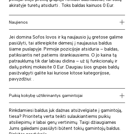
akiratyje turėtų atsidurti . Toks baldas kainuos 0 Eur.
Naujienos
Jei domina Sofos lovos ir ką naujausio jų gretose galime
pasiūlyti, tai atkreipkite dėmesį į naujausius baldus
šiame puslapyje. Pirmoje pozicijoje atsiduria – baldas,
patiksiantis net patiems išrankiausiems. O jo kaina tą
patrauklumą tik dar labiau didina – už šį funkcionalų ir
dailų pirkinį mokėsite 0 Eur. Daugiau šios grupės baldų
pasižvalgyti galite kai kuriose kitose kategorijose,
pavyzdžiui: .
Puikią kokybę užtikrinantys gamintojai
Rinkdamiesi baldus juk dažnas atsižvelgiate į gamintoją,
tiesa? Prioritetą verta teikti sulaukiantiems puikių
atsiliepimų ir labai gerų vertinimų. Taigi džiaugiamės
Jums galėdami pasiūlyti būtent tokių gamintojų baldus.