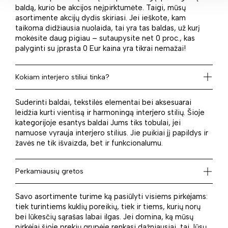
baldą, kurio be akcijos neįpirktumėte. Taigi, mūsų
asortimente akcijų dydis skiriasi. Jei ieškote, kam
taikoma didžiausia nuolaida, tai yra tas baldas, už kurį
mokėsite daug pigiau – sutaupysite net 0 proc., kas
palyginti su įprasta 0 Eur kaina yra tikrai nemažai!
Kokiam interjero stiliui tinka?
Suderinti baldai, tekstilės elementai bei aksesuarai
leidžia kurti vientisą ir harmoningą interjero stilių. Šioje
kategorijoje esantys baldai Jums tiks tobulai, jei
namuose vyrauja interjero stilius. Jie puikiai jį papildys ir
žavės ne tik išvaizda, bet ir funkcionalumu.
Perkamiausių gretos
Savo asortimente turime ką pasiūlyti visiems pirkėjams:
tiek turintiems kuklių poreikių, tiek ir tiems, kurių norų
bei lūkesčių sąrašas labai ilgas. Jei domina, ką mūsų
pirkėjai šioje prekių grupėje renkasi dažniausiai, tai Jūsų