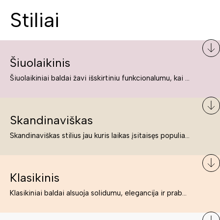
Stiliai
Šiuolaikinis
Šiuolaikiniai baldai žavi išskirtiniu funkcionalumu, kai kurie jų pelnytai net pavadinami meno kūriniais, nes jie tikrai yra išskirtiniai, originalūs ir puikiai atliepiantys į šiuolaikinių žmonių poreikius bei gyvenimo būdo ypatumus.
Skandinaviškas
Skandinaviškas stilius jau kuris laikas įsitaisęs populiariausiųjų sąraše. Namai, butai labai dažnai įrengiami remiantis būtent šio stiliaus ypatumais. Dėl švelnių spalvų, praktiškumo ir estetikos jis masina tuos, kurie neabejingi šviesiem ar neutralių spalvų koloritui, paprastumui, funkcionalumui, natūralumui ir stilingai estetikai. Platų skandinaviškų baldų spektrą rasite „Deinavos baldų“ asortimente.
Klasikinis
Klasikiniai baldai alsuoja solidumu, elegancija ir prabanga. Paprastai jie būna masyvūs, kuria didybės įspūdį. Neabejotinai jie bus geriausias pasirinkimas estetiškam ir rafinuotam klasikiniam namų interjerui. Kartais klasikiniai baldai traktuojami kaip senoviniai, bet tai ne tiesa – klasika yra stilius, neišsemiama elegancija ir rafinuotumas.