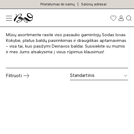
Pristatymas iki namų
Salonų adresai
Sofos lovos
Prekių
paieška
Mūsų asortimente rasite viso pasaulio gamintojų Sodas lovas.
Kokybė, platus baldų pasirinkimas ir draugiškas aptarnavimas
- visa tai, kuo pasižymi Deinavos baldai. Susisiekite su mumis
ir mes Jums atsakysime į visus rūpimus klausimus!
Standartinis
Filtruoti