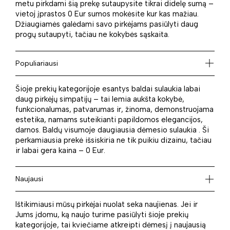
metu pirkdami šią prekę sutaupysite tikrai didelę sumą –
vietoj įprastos 0 Eur sumos mokėsite kur kas mažiau.
Džiaugiamės galėdami savo pirkėjams pasiūlyti daug
progų sutaupyti, tačiau ne kokybės sąskaita.
Populiariausi
Šioje prekių kategorijoje esantys baldai sulaukia labai
daug pirkėjų simpatijų – tai lemia aukšta kokybė,
funkcionalumas, patvarumas ir, žinoma, demonstruojama
estetika, namams suteikianti papildomos elegancijos,
darnos. Baldų visumoje daugiausia dėmesio sulaukia . Ši
perkamiausia prekė išsiskiria ne tik puikiu dizainu, tačiau
ir labai gera kaina – 0 Eur.
Naujausi
Ištikimiausi mūsų pirkėjai nuolat seka naujienas. Jei ir
Jums įdomu, ką naujo turime pasiūlyti šioje prekių
kategorijoje, tai kviečiame atkreipti dėmesį į naujausią