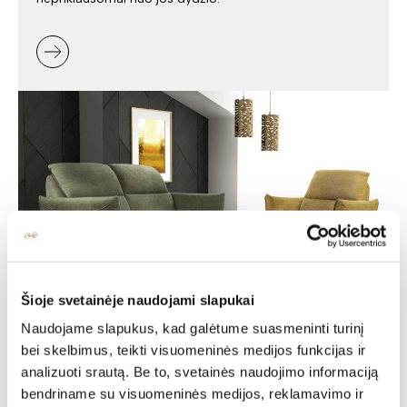
Šioje svetainėje naudojami slapukai
Minkšti baldai -
Naudojame slapukus, kad galėtume suasmeninti turinį
bei skelbimus, teikti visuomeninės medijos funkcijas ir
jaukumas ir stilius jūsų
analizuoti srautą. Be to, svetainės naudojimo informaciją
namuose
bendriname su visuomeninės medijos, reklamavimo ir