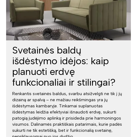
Svetainės baldų
išdėstymo idėjos: kaip
planuoti erdvę
funkcionaliai ir stilingai?
Renkantis svetainės baldus, svarbu atsižvelgti ne tik į jų
dizainą ar spalvą – ne mažiau reikšmingas yra jų
išdėstymas kambaryje. Tinkamai suplanuotas
išdėstymas leidžia efektyviai išnaudoti erdvę, sukurti
patogią judėjimo aplinką ir prisideda prie harmoningos
visumos. Dalinamės praktiškais patarimais, kurie padės
sukurti ne tik estetišką, bet ir funkcionalią svetainę,
nepriklausomai nuo jos dydžio.