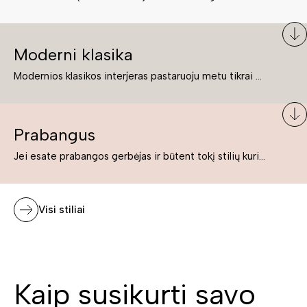
Moderni klasika
Modernios klasikos interjeras pastaruoju metu tikrai yra „ant bangos“. Tie, kurie nenori pernelyg nutolti nuo klasikos, bet drauge žavisi šiuolaikiškais sprendimais, su malonumu savo namuose kuria klasikos ir modernaus interjero tandemą – elegantišką, subtilų ir žavingą.
Prabangus
Jei esate prabangos gerbėjas ir būtent tokį stilių kuriate savo namuose ar biure, tuomet solidūs, prabangūs baldai nepriekaištingai įsilies į Jūsų kuriamą interjerą.
Visi stiliai
Kaip susikurti savo