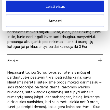
Kaina
Leisti visus
Renkantis baldus neabejotinai vienas iš pasirinkimo
kriterijų yra kaina. Ieškantiems ekonomiško varianto tikrai
Atmesti
patiks – kaina startuoja vos nuo 9999999999 Eur. Puikus
kainos ir kokybės santykis leis svajonių baldus išsirinkti
norintiems mokėti pigiau. Tiesa, didelį pasirinkimą turės
ir tie, kurie nori ir gali investuoti daugiau, pavyzdžiui,
prabanga alsuojantis pasirinkimas – ar kiti brangiųjų
kategorijai priklausantys baldai kainuoja iki 0 Eur.
Akcijos
Nepaisant to, jog Sofos lovos su foteliais mūsų el.
parduotuvėje pasižymi tikrai patrauklia kaina, savo
klientams neretai suteikiame progą mokėti dar mažiau –
šios kategorijos baldams dažnai taikomos įvairios
nuolaidos, suteikiančios galimybę sutaupyti arba už
numatytą sumą įsigyti dar prabangesnį baldą. Ieškantys
didžiausios nuolaidos, kuri šiuo metu siekia net 0 proc.,
turėtų atkreipti dėmesį, kokia gera kaina pasižymi . Šiuo