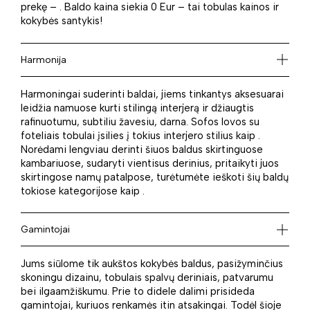
prekę – . Baldo kaina siekia 0 Eur – tai tobulas kainos ir
kokybės santykis!
Harmonija
Harmoningai suderinti baldai, jiems tinkantys aksesuarai
leidžia namuose kurti stilingą interjerą ir džiaugtis
rafinuotumu, subtiliu žavesiu, darna. Sofos lovos su
foteliais tobulai įsilies į tokius interjero stilius kaip .
Norėdami lengviau derinti šiuos baldus skirtinguose
kambariuose, sudaryti vientisus derinius, pritaikyti juos
skirtingose namų patalpose, turėtumėte ieškoti šių baldų
tokiose kategorijose kaip .
Gamintojai
Jums siūlome tik aukštos kokybės baldus, pasižyminčius
skoningu dizainu, tobulais spalvų deriniais, patvarumu
bei ilgaamžiškumu. Prie to didele dalimi prisideda
gamintojai, kuriuos renkamės itin atsakingai. Todėl šioje