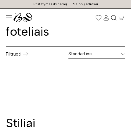
Pristatymas iki namų
Salonų adresai
Sofos lovos su
Prekių
paieška
foteliais
Standartinis
Filtruoti
Stiliai