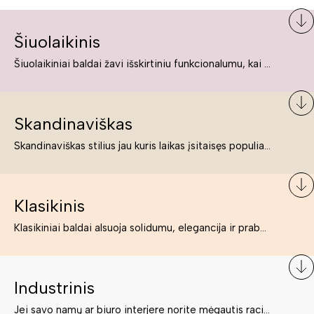
Šiuolaikinis
Šiuolaikiniai baldai žavi išskirtiniu funkcionalumu, kai kurie jų pelnytai net pavadinami meno kūriniais, nes jie tikrai yra išskirtiniai, originalūs ir puikiai atliepiantys į šiuolaikinių žmonių poreikius bei gyvenimo būdo ypatumus.
Skandinaviškas
Skandinaviškas stilius jau kuris laikas įsitaisęs populiariausiųjų sąraše. Namai, butai labai dažnai įrengiami remiantis būtent šio stiliaus ypatumais. Dėl švelnių spalvų, praktiškumo ir estetikos jis masina tuos, kurie neabejingi šviesiem ar neutralių spalvų koloritui, paprastumui, funkcionalumui, natūralumui ir stilingai estetikai. Platų skandinaviškų baldų spektrą rasite „Deinavos baldų“ asortimente.
Klasikinis
Klasikiniai baldai alsuoja solidumu, elegancija ir prabanga. Paprastai jie būna masyvūs, kuria didybės įspūdį. Neabejotinai jie bus geriausias pasirinkimas estetiškam ir rafinuotam klasikiniam namų interjerui. Kartais klasikiniai baldai traktuojami kaip senoviniai, bet tai ne tiesa – klasika yra stilius, neišsemiama elegancija ir rafinuotumas.
Industrinis
Jei savo namų ar biuro interjere norite mėgautis racionaliai išnaudotomis erdvėmis, funkcionalumu ir esate neabejingi tamsesniam koloritui bei praktiškiems sprendimams, tuomet industrinis stilius bus būtent tai, ko Jums reikia. O industrinio stiliaus baldus išsirinksite mūsų asortimente.