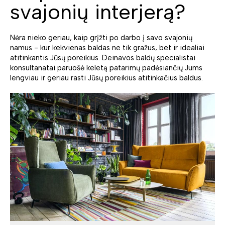
svajonių interjerą?
Nėra nieko geriau, kaip grįžti po darbo į savo svajonių
namus - kur kekvienas baldas ne tik gražus, bet ir idealiai
atitinkantis Jūsų poreikius. Deinavos baldų specialistai
konsultanatai paruošė keletą patarimų padėsiančių Jums
lengviau ir geriau rasti Jūsų poreikius atitinkačius baldus.