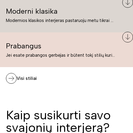
Moderni klasika
Modernios klasikos interjeras pastaruoju metu tikrai yra „ant bangos“. Tie, kurie nenori pernelyg nutolti nuo klasikos, bet drauge žavisi šiuolaikiškais sprendimais, su malonumu savo namuose kuria klasikos ir modernaus interjero tandemą – elegantišką, subtilų ir žavingą.
Prabangus
Jei esate prabangos gerbėjas ir būtent tokį stilių kuriate savo namuose ar biure, tuomet solidūs, prabangūs baldai nepriekaištingai įsilies į Jūsų kuriamą interjerą.
Visi stiliai
Kaip susikurti savo
svajonių interjerą?