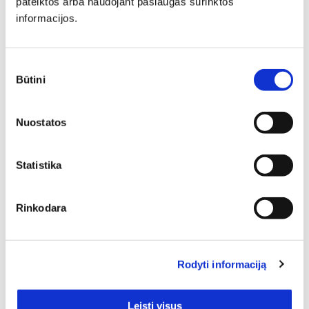
pateiktos arba naudojant paslaugas surinktos
gali tapti pagrindiniu akcentu, subalansuoti kambario
informacijos.
proporcijas ar tiesiog sukurti vietą atsipalaidavimui.
Sutikimo
Būtini
pasirinkimas
Nuostatos
Jeigu Jums reikalingi kokybiški, stilingi ir ilgaamžiai
Statistika
baldai, tai esate būtent ten, kur reikia, nes Sofos
transformeriai visiškai atitiks šiuos kriterijus. O geriausia
tai, jog mūsų el. parduotuvėje turėsite šaunų pasirinkimą
Rinkodara
– šie baldai skiriasi dizaino ypatumais, sudarydami
sąlygas Jums atrasti tai, kas namuose, biure ar kitoje
patalpoje derės geriausiai. 1 – tiek puikios kokybės prekių
rasite šioje baldų kategorijoje.
Rodyti informaciją
Kaina
Leisti visus