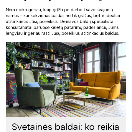
Nėra nieko geriau, kaip grįžti po darbo į savo svajonių
namus - kur kekvienas baldas ne tik gražus, bet ir idealiai
atitinkantis Jūsų poreikius. Deinavos baldų specialistai
konsultanatai paruošė keletą patarimų padėsiančių Jums
lengviau ir geriau rasti Jūsų poreikius atitinkačius baldus.
Svetainės baldai: ko reikia