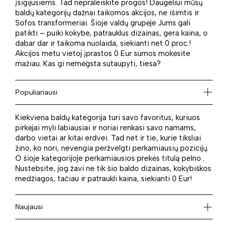
įsigijusiems. Tad nepraleiskite progos! Daugeliui mūsų
baldų kategorijų dažnai taikomos akcijos, ne išimtis ir
Sofos transformeriai. Šioje valdų grupėje Jums gali
patikti – puiki kokybė, patrauklus dizainas, gera kaina, o
dabar dar ir taikoma nuolaida, siekianti net 0 proc.!
Akcijos metu vietoj įprastos 0 Eur sumos mokėsite
mažiau. Kas gi nemėgsta sutaupyti, tiesa?
Populiariausi
Kiekviena baldų kategorija turi savo favoritus, kuriuos
pirkėjai myli labiausiai ir noriai renkasi savo namams,
darbo vietai ar kitai erdvei. Tad net ir tie, kurie tiksliai
žino, ko nori, nevengia peržvelgti perkamiausių pozicijų.
O šioje kategorijoje perkamiausios prekės titulą pelno .
Nustebsite, jog žavi ne tik šio baldo dizainas, kokybiškos
medžiagos, tačiau ir patraukli kaina, siekianti 0 Eur!
Naujausi