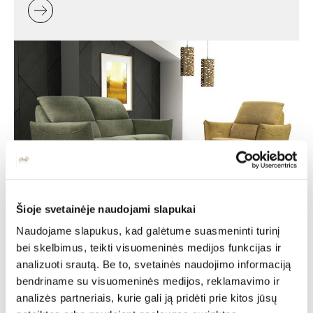
Šioje svetainėje naudojami slapukai
Minkšti baldai -
Naudojame slapukus, kad galėtume suasmeninti turinį
jaukumas ir stilius jūsų
bei skelbimus, teikti visuomeninės medijos funkcijas ir
analizuoti srautą. Be to, svetainės naudojimo informaciją
namuose
bendriname su visuomeninės medijos, reklamavimo ir
analizės partneriais, kurie gali ją pridėti prie kitos jūsų
Minkšti baldai yra vienas svarbiausių interjero elementų,
kuris suteikia erdvei jaukumo, estetikos ir patogumo. Jie