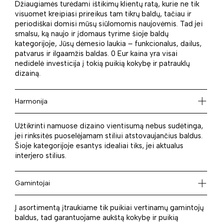
Džiaugiamės turėdami ištikimų klientų ratą, kurie ne tik
visuomet kreipiasi prireikus tam tikrų baldų, tačiau ir
periodiškai domisi mūsų siūlomomis naujovėmis. Tad jei
smalsu, ką naujo ir įdomaus tyrime šioje baldų
kategorijoje, Jūsų dėmesio laukia – funkcionalus, dailus,
patvarus ir ilgaamžis baldas. 0 Eur kaina yra visai
nedidelė investicija į tokią puikią kokybę ir patrauklų
dizainą.
Harmonija
Užtikrinti namuose dizaino vientisumą nebus sudėtinga,
jei rinksitės puoselėjamam stiliui atstovaujančius baldus.
Šioje kategorijoje esantys idealiai tiks, jei aktualus
interjero stilius.
Gamintojai
Į asortimentą įtraukiame tik puikiai vertinamų gamintojų
baldus, tad garantuojame aukštą kokybę ir puikią