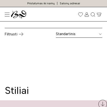
Pristatymas iki namų
Salonų adresai
Sofos transformeriai
Prekių
paieška
Standartinis
Filtruoti
Stiliai