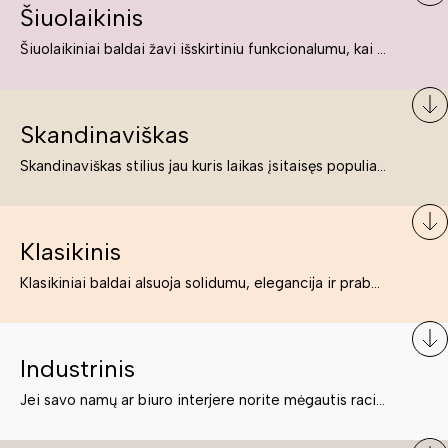
Šiuolaikinis
Šiuolaikiniai baldai žavi išskirtiniu funkcionalumu, kai kurie jų pelnytai net pavadinami meno kūriniais, nes jie tikrai yra išskirtiniai, originalūs ir puikiai atliepiantys į šiuolaikinių žmonių poreikius bei gyvenimo būdo ypatumus.
Skandinaviškas
Skandinaviškas stilius jau kuris laikas įsitaisęs populiariausiųjų sąraše. Namai, butai labai dažnai įrengiami remiantis būtent šio stiliaus ypatumais. Dėl švelnių spalvų, praktiškumo ir estetikos jis masina tuos, kurie neabejingi šviesiem ar neutralių spalvų koloritui, paprastumui, funkcionalumui, natūralumui ir stilingai estetikai. Platų skandinaviškų baldų spektrą rasite „Deinavos baldų“ asortimente.
Klasikinis
Klasikiniai baldai alsuoja solidumu, elegancija ir prabanga. Paprastai jie būna masyvūs, kuria didybės įspūdį. Neabejotinai jie bus geriausias pasirinkimas estetiškam ir rafinuotam klasikiniam namų interjerui. Kartais klasikiniai baldai traktuojami kaip senoviniai, bet tai ne tiesa – klasika yra stilius, neišsemiama elegancija ir rafinuotumas.
Industrinis
Jei savo namų ar biuro interjere norite mėgautis racionaliai išnaudotomis erdvėmis, funkcionalumu ir esate neabejingi tamsesniam koloritui bei praktiškiems sprendimams, tuomet industrinis stilius bus būtent tai, ko Jums reikia. O industrinio stiliaus baldus išsirinksite mūsų asortimente.