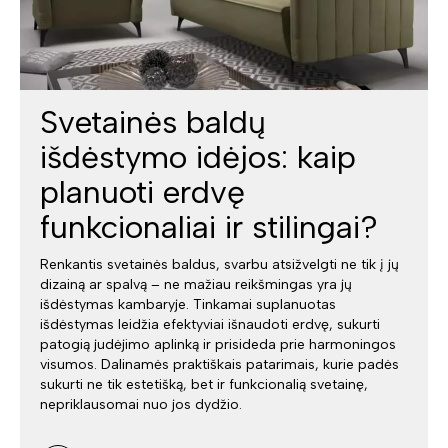
Svetainės baldų
išdėstymo idėjos: kaip
planuoti erdvę
funkcionaliai ir stilingai?
Renkantis svetainės baldus, svarbu atsižvelgti ne tik į jų
dizainą ar spalvą – ne mažiau reikšmingas yra jų
išdėstymas kambaryje. Tinkamai suplanuotas
išdėstymas leidžia efektyviai išnaudoti erdvę, sukurti
patogią judėjimo aplinką ir prisideda prie harmoningos
visumos. Dalinamės praktiškais patarimais, kurie padės
sukurti ne tik estetišką, bet ir funkcionalią svetainę,
nepriklausomai nuo jos dydžio.