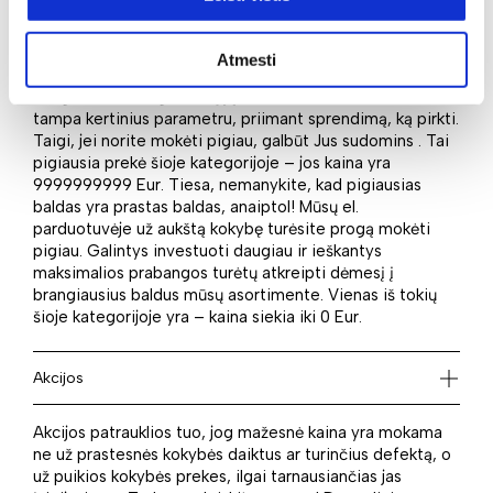
Kokius aspektus vertinate, kai renkatės naują baldą?
Greičiausiai įvardysite medžiagas, matmenis, stilių,
Atmesti
tiesa? Tačiau ne mažiau reikšminga ir kaina – juk
daugelis atsižvelgiate ir į ją, o kai kuriems būtent tai
tampa kertinius parametru, priimant sprendimą, ką pirkti.
Taigi, jei norite mokėti pigiau, galbūt Jus sudomins . Tai
pigiausia prekė šioje kategorijoje – jos kaina yra
9999999999 Eur. Tiesa, nemanykite, kad pigiausias
baldas yra prastas baldas, anaiptol! Mūsų el.
parduotuvėje už aukštą kokybę turėsite progą mokėti
pigiau. Galintys investuoti daugiau ir ieškantys
maksimalios prabangos turėtų atkreipti dėmesį į
brangiausius baldus mūsų asortimente. Vienas iš tokių
šioje kategorijoje yra – kaina siekia iki 0 Eur.
Akcijos
Akcijos patrauklios tuo, jog mažesnė kaina yra mokama
ne už prastesnės kokybės daiktus ar turinčius defektą, o
už puikios kokybės prekes, ilgai tarnausiančias jas