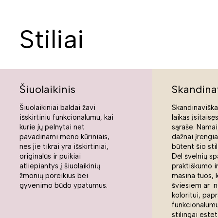
Stiliai
Šiuolaikinis
Skandina
Šiuolaikiniai baldai žavi
Skandinaviškas
išskirtiniu funkcionalumu, kai
laikas įsitaisę
kurie jų pelnytai net
sąraše. Namai,
pavadinami meno kūriniais,
dažnai įrengi
nes jie tikrai yra išskirtiniai,
būtent šio sti
originalūs ir puikiai
Dėl švelnių sp
atliepiantys į šiuolaikinių
praktiškumo ir
žmonių poreikius bei
masina tuos, 
gyvenimo būdo ypatumus.
šviesiem ar n
koloritui, pap
funkcionalumui
stilingai estet