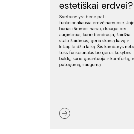
estetiškai erdvei?
Svetainė yra bene pati
funkcionaliausia erdvė namuose. Joj
buriasi šeimos nariai, draugai bei
augintiniai, kurie bendrauja, žaidžia
stalo žaidimus, geria skanią kavą ir
kitaip leidžia laiką. Šis kambarys neb
toks funkcionalus be geros kokybės
baldų, kurie garantuoja ir komfortą, i
patogumą, saugumą.