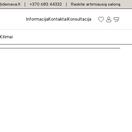
deinava.lt
+370 683 44332
Raskite artimiausią saloną
Informacija
Kontaktai
Konsultacija
Kilimai