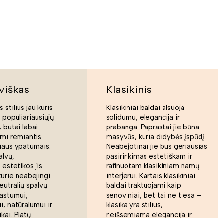
viškas
Klasikinis
 stilius jau kuris
Klasikiniai baldai alsuoja
s populiariausiųjų
solidumu, elegancija ir
 butai labai
prabanga. Paprastai jie būna
ami remiantis
masyvūs, kuria didybės įspūdį.
liaus ypatumais.
Neabejotinai jie bus geriausias
alvų,
pasirinkimas estetiškam ir
 estetikos jis
rafinuotam klasikiniam namų
kurie neabejingi
interjerui. Kartais klasikiniai
eutralių spalvų
baldai traktuojami kaip
rastumui,
senoviniai, bet tai ne tiesa –
, natūralumui ir
klasika yra stilius,
ikai. Platų
neišsemiama elegancija ir