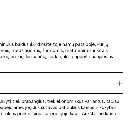
inčius baldus įkurdinsite toje namų patalpoje, kur jų
palvomis, medžiagomis, formomis, matmenimis ir kitais
 puikių prekių, laukiančių, kada galės papuošti naujuosius
iūlyti tiek prabangius, tiek ekonomiškus variantus, tačiau
eabejojame, jog Jus sužavės patrauklus kainos ir kokybės
 į tokias prekes šioje kategorijoje kaip . Aukštesne kaina