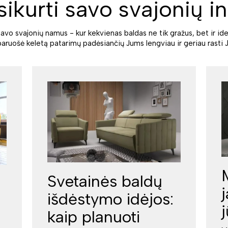
sikurti savo svajonių in
savo svajonių namus - kur kekvienas baldas ne tik gražus, bet ir ide
paruošė keletą patarimų padėsiančių Jums lengviau ir geriau rasti J
Svetainės baldų
išdėstymo idėjos:
kaip planuoti