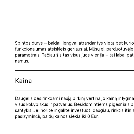
Spintos durys – baldai, lengvai atrandantys vietą bet kurio
funkcionalumas atsiskleis geriausiai. Mūsų el. parduotuvėje
parametrais. Tačiau šis tas visus juos vienija – tai labai pat
namus.
Kaina
Daugelis besirinkdami naują pirkinį vertina jo kainą ir lyg
visus kokybiškus ir patvarius. Besidomintiems pigesniais b
santykis. Jei norite ir galite investuoti daugiau, rinktis i
pasižyminčių baldų kainos siekia iki 0 Eur.