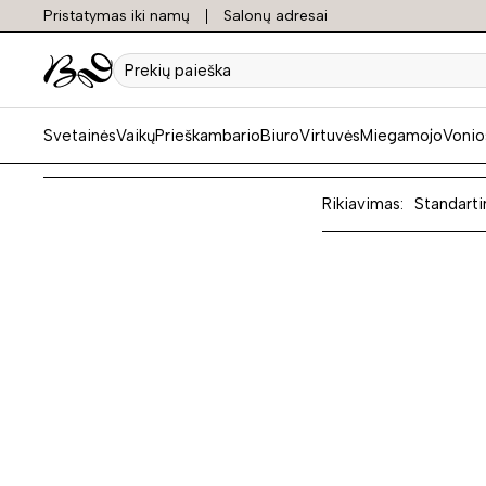
Pristatymas iki namų
Salonų adresai
Spint
Prekių
paieška
Svetainės
Vaikų
Prieškambario
Biuro
Virtuvės
Miegamojo
Vonio
Rikiavimas:
Standarti