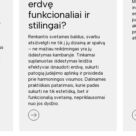
erdvę
M
i
funkcionaliai ir
e
p
stilingai?
e
a
p
Renkantis svetainės baldus, svarbu
a
atsižvelgti ne tik į jų dizainą ar spalvą
us
– ne mažiau reikšmingas yra jų
išdėstymas kambaryje. Tinkamai
r
suplanuotas išdėstymas leidžia
efektyviai išnaudoti erdvę, sukurti
patogią judėjimo aplinką ir prisideda
prie harmoningos visumos. Dalinamės
praktiškais patarimais, kurie padės
sukurti ne tik estetišką, bet ir
funkcionalią svetainę, nepriklausomai
nuo jos dydžio.