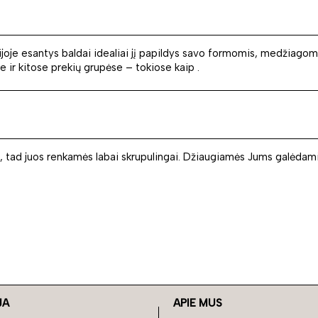
rijoje esantys baldai idealiai jį papildys savo formomis, medžiagomi
e ir kitose prekių grupėse – tokiose kaip .
, tad juos renkamės labai skrupulingai. Džiaugiamės Jums galėdami
JA
APIE MUS