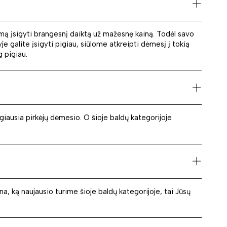
sumą įsigyti brangesnį daiktą už mažesnę kainą. Todėl savo
e galite įsigyti pigiau, siūlome atkreipti dėmesį į tokią
g pigiau.
giausia pirkėjų dėmesio. O šioje baldų kategorijoje
a, ką naujausio turime šioje baldų kategorijoje, tai Jūsų