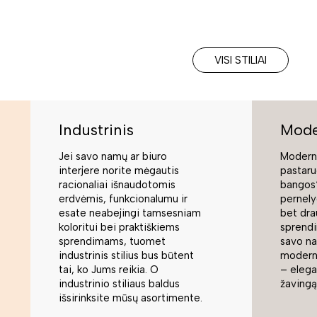
VISI STILIAI
Industrinis
Mode
Jei savo namų ar biuro
Moderni
interjere norite mėgautis
pastaru
racionaliai išnaudotomis
bangos“
erdvėmis, funkcionalumu ir
pernely
esate neabejingi tamsesniam
bet dra
koloritui bei praktiškiems
sprend
sprendimams, tuomet
savo na
industrinis stilius bus būtent
modern
tai, ko Jums reikia. O
– elegan
industrinio stiliaus baldus
žavingą
išsirinksite mūsų asortimente.