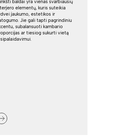
inkšti baldai yra vienas svarbiausių
nterjero elementų, kuris suteikia
rdvei jaukumo, estetikos ir
atogumo. Jie gali tapti pagrindiniu
kcentu, subalansuoti kambario
roporcijas ar tiesiog sukurti vietą
tsipalaidavimui.