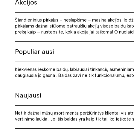
Akcijos
Šiandieninius pirkėjus – neslėpkime – masina akcijos, leidž
pirkėjams dažnai siūlome patrauklių akcijų visose baldų kate
prekę kaip – nustebsite, kokia akcija jai taikoma! O nuolai
Populiariausi
Kiekvienas ieškome baldų, labiausiai tinkančių asmeniniame 
daugiausia jo gauna . Baldas žavi ne tik funkcionalumu, estet
Naujausi
Net ir dažnai mūsų asortimentą peržiūrintys klientai vis atr
vertinimo laukia . Jei šis baldas yra kaip tik tai, ko ieškot