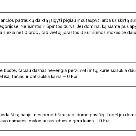
iančios patrauklų daiktą įsigyti pigiau ir sutaupyti arba už skirtą 
gorijose. Ne išimtis ir Spintos durys. Jei domina, ką šiame puslapyj
da siekia net 0 proc., tad vietoj įprastos 0 Eur sumos mokėsite dau
būste, tačiau dažnas nevengia peržiūrėti ir tų, kurie sulaukia dau
ika, tačiau ir patrauklia kaina – 0 Eur.
anda šį tą naujo, nes periodiškai papildome pasiūlą. Todėl jei domin
e savo namams, maloniai nustebins ir gera kaina – 0 Eur.