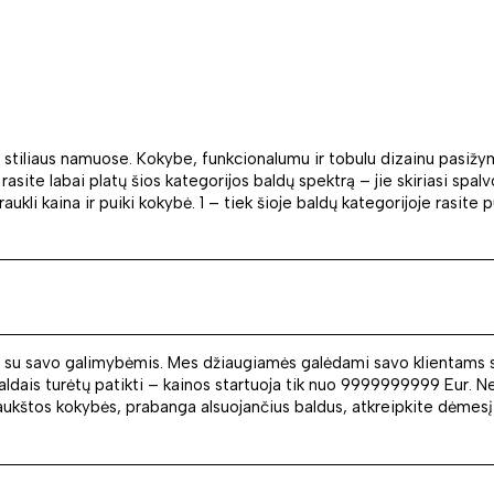
 stiliaus namuose. Kokybe, funkcionalumu ir tobulu dizainu pasižym
 rasite labai platų šios kategorijos baldų spektrą – jie skiriasi s
raukli kaina ir puiki kokybė. 1 – tiek šioje baldų kategorijoje rasite
ina su savo galimybėmis. Mes džiaugiamės galėdami savo klientams s
aldais turėtų patikti – kainos startuoja tik nuo 9999999999 Eur. N
tin aukštos kokybės, prabanga alsuojančius baldus, atkreipkite dėmesį