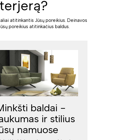
terjerą?
aliai atitinkantis Jūsų poreikius. Deinavos
ūsų poreikius atitinkačius baldus.
Minkšti baldai -
jaukumas ir stilius
jūsų namuose