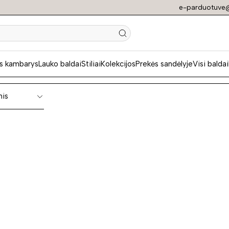
e-parduotuve@
os durys
s kambarys
Lauko baldai
Stiliai
Kolekcijos
Prekės sandėlyje
Visi baldai
nis