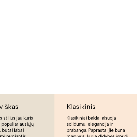
viškas
Klasikinis
 stilius jau kuris
Klasikiniai baldai alsuoja
s populiariausiųjų
solidumu, elegancija ir
 butai labai
prabanga. Paprastai jie būna
ami remiantis
masyvūs, kuria didybės įspūdį.