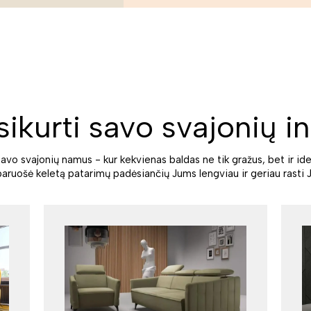
sikurti savo svajonių in
savo svajonių namus - kur kekvienas baldas ne tik gražus, bet ir ide
paruošė keletą patarimų padėsiančių Jums lengviau ir geriau rasti J