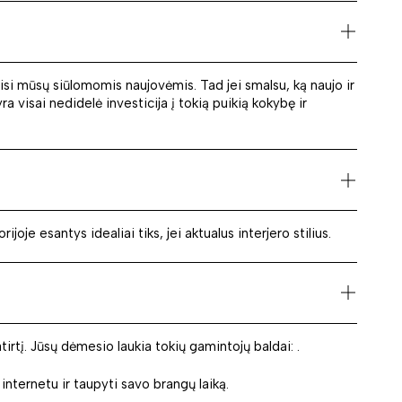
misi mūsų siūlomomis naujovėmis. Tad jei smalsu, ką naujo ir
a visai nedidelė investicija į tokią puikią kokybę ir
je esantys idealiai tiks, jei aktualus interjero stilius.
irtį. Jūsų dėmesio laukia tokių gamintojų baldai: .
 internetu ir taupyti savo brangų laiką.