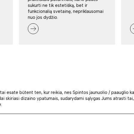
sukurti ne tik estetišką, bet ir
funkcionalią svetainę, nepriklausomai
nuo jos dydžio.
 tai esate būtent ten, kur reikia, nes Spintos jaunuolio / paauglio kam
ai skiriasi dizaino ypatumais, sudarydami sąlygas Jums atrasti tai, 
e.