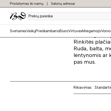
Pristatymas iki namų
Salonų adresai
Spinto
Prekių
paieška
Svetainės
Vaikų
Prieškambario
Biuro
Virtuvės
Miegamojo
Vonio
Reikalinga nau
Rinkitės plači
Ruda, balta, me
lentynomis ar k
pas mus.
Rikiavimas:
Standarti