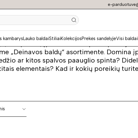
e-parduotuve@
s jaunuolio / paau
s kambarys
Lauko baldai
Stiliai
Kolekcijos
Prekės sandėlyje
Visi baldai
ja, kokybiška, įprasta ar kampinė spinta jau
ame „Deinavos baldų“ asortimente. Domina įp
džio ar kitos spalvos paauglio spinta? Didelė
itais elementais? Kad ir kokių poreikių turi
nis