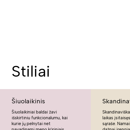
Stiliai
Šiuolaikinis
Skandina
Šiuolaikiniai baldai žavi
Skandinaviškas
išskirtiniu funkcionalumu, kai
laikas įsitaisę
kurie jų pelnytai net
sąraše. Namai,
pavadinami meno kūriniais,
dažnai įrengi