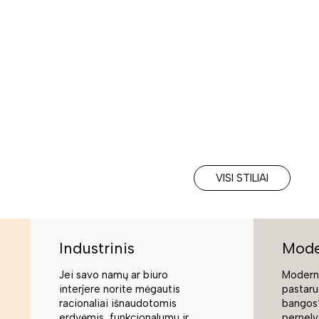
VISI STILIAI
Industrinis
Mode
Jei savo namų ar biuro
Moderni
interjere norite mėgautis
pastaru
racionaliai išnaudotomis
bangos“
erdvėmis, funkcionalumu ir
pernely