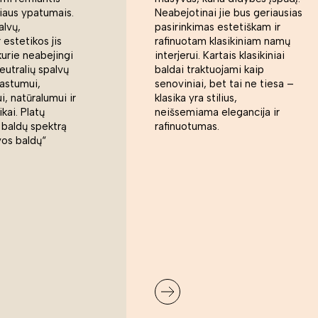
liaus ypatumais.
Neabejotinai jie bus geriausias
alvų,
pasirinkimas estetiškam ir
 estetikos jis
rafinuotam klasikiniam namų
kurie neabejingi
interjerui. Kartais klasikiniai
eutralių spalvų
baldai traktuojami kaip
rastumui,
senoviniai, bet tai ne tiesa –
, natūralumui ir
klasika yra stilius,
ikai. Platų
neišsemiama elegancija ir
 baldų spektrą
rafinuotumas.
vos baldų“