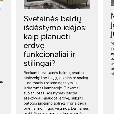
Svetainės baldų
išdėstymo idėjos:
kaip planuoti
erdvę
M
i
funkcionaliai ir
e
p
stilingai?
e
a
p
Renkantis svetainės baldus, svarbu
a
atsižvelgti ne tik į jų dizainą ar spalvą
us
– ne mažiau reikšmingas yra jų
išdėstymas kambaryje. Tinkamai
r
suplanuotas išdėstymas leidžia
efektyviai išnaudoti erdvę, sukurti
patogią judėjimo aplinką ir prisideda
prie harmoningos visumos. Dalinamės
praktiškais patarimais, kurie padės