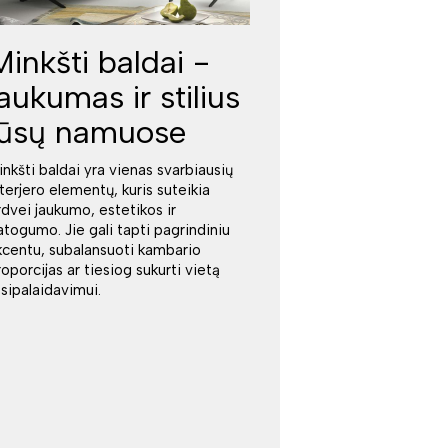
Minkšti baldai -
jaukumas ir stilius
jūsų namuose
inkšti baldai yra vienas svarbiausių
nterjero elementų, kuris suteikia
rdvei jaukumo, estetikos ir
atogumo. Jie gali tapti pagrindiniu
kcentu, subalansuoti kambario
roporcijas ar tiesiog sukurti vietą
tsipalaidavimui.