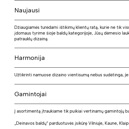
Naujausi
Džiaugiamės turėdami ištikimų klientų ratą, kurie ne tik vi
įdomaus tyrime šioje baldų kategorijoje, Jūsų dėmesio laukia
patrauklų dizainą.
Harmonija
Užtikrinti namuose dizaino vientisumą nebus sudėtinga, jei ri
Gamintojai
Į asortimentą įtraukiame tik puikiai vertinamų gamintojų ba
„Deinavos baldų“ parduotuvės įsikūrę Vilniuje, Kaune, Klaipėd