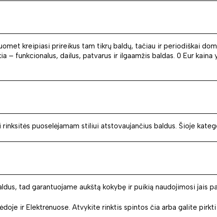
suomet kreipiasi prireikus tam tikrų baldų, tačiau ir periodiškai do
 – funkcionalus, dailus, patvarus ir ilgaamžis baldas. 0 Eur kaina yr
nksitės puoselėjamam stiliui atstovaujančius baldus. Šioje kategorijo
ldus, tad garantuojame aukštą kokybę ir puikią naudojimosi jais pat
oje ir Elektrėnuose. Atvykite rinktis spintos čia arba galite pirkti