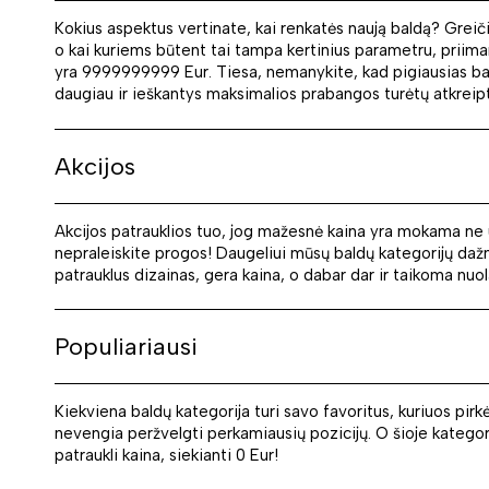
Kokius aspektus vertinate, kai renkatės naują baldą? Greičia
o kai kuriems būtent tai tampa kertinius parametru, priimant
yra 9999999999 Eur. Tiesa, nemanykite, kad pigiausias bald
daugiau ir ieškantys maksimalios prabangos turėtų atkreipti
Akcijos
Akcijos patrauklios tuo, jog mažesnė kaina yra mokama ne už
nepraleiskite progos! Daugeliui mūsų baldų kategorijų dažna
patrauklus dizainas, gera kaina, o dabar dar ir taikoma nuo
Populiariausi
Kiekviena baldų kategorija turi savo favoritus, kuriuos pirkėja
nevengia peržvelgti perkamiausių pozicijų. O šioje kategori
patraukli kaina, siekianti 0 Eur!