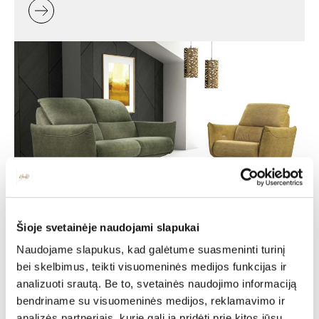
Minkšti baldai -
Šioje svetainėje naudojami slapukai
jaukumas ir stilius jūsų
Naudojame slapukus, kad galėtume suasmeninti turinį
bei skelbimus, teikti visuomeninės medijos funkcijas ir
namuose
analizuoti srautą. Be to, svetainės naudojimo informaciją
bendriname su visuomeninės medijos, reklamavimo ir
Minkšti baldai yra vienas svarbiausių interjero elementų,
analizės partneriais, kurie gali ją pridėti prie kitos jūsų
kuris suteikia erdvei jaukumo, estetikos ir patogumo. Jie