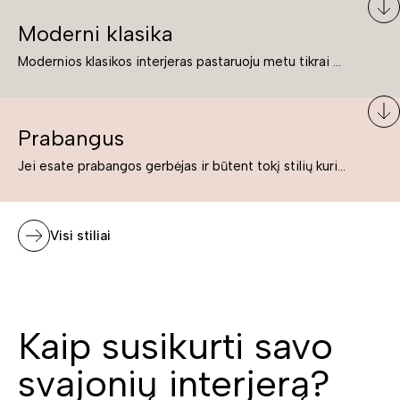
Moderni klasika
Modernios klasikos interjeras pastaruoju metu tikrai yra „ant bangos“. Tie, kurie nenori pernelyg nutolti nuo klasikos, bet drauge žavisi šiuolaikiškais sprendimais, su malonumu savo namuose kuria klasikos ir modernaus interjero tandemą – elegantišką, subtilų ir žavingą.
Prabangus
Jei esate prabangos gerbėjas ir būtent tokį stilių kuriate savo namuose ar biure, tuomet solidūs, prabangūs baldai nepriekaištingai įsilies į Jūsų kuriamą interjerą.
Visi stiliai
Kaip susikurti savo
svajonių interjerą?