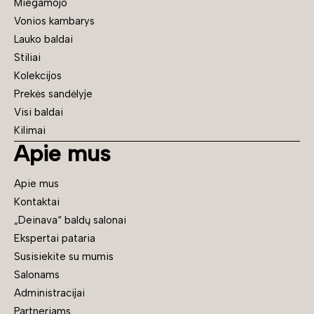
Miegamojo
Vonios kambarys
Lauko baldai
Stiliai
Kolekcijos
Prekės sandėlyje
Visi baldai
Kilimai
Apie mus
Apie mus
Kontaktai
„Deinava“ baldų salonai
Ekspertai pataria
Susisiekite su mumis
Salonams
Administracijai
Partneriams