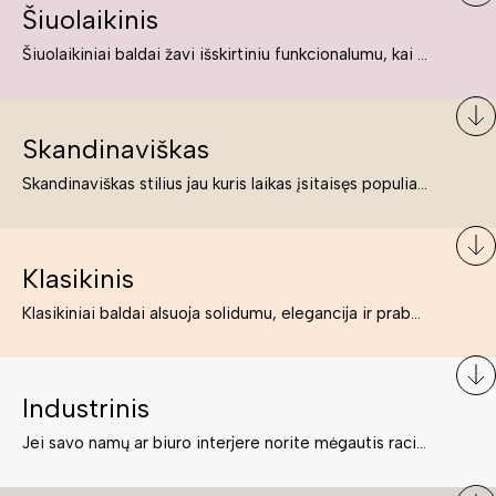
Šiuolaikinis
Šiuolaikiniai baldai žavi išskirtiniu funkcionalumu, kai kurie jų pelnytai net pavadinami meno kūriniais, nes jie tikrai yra išskirtiniai, originalūs ir puikiai atliepiantys į šiuolaikinių žmonių poreikius bei gyvenimo būdo ypatumus.
Skandinaviškas
Skandinaviškas stilius jau kuris laikas įsitaisęs populiariausiųjų sąraše. Namai, butai labai dažnai įrengiami remiantis būtent šio stiliaus ypatumais. Dėl švelnių spalvų, praktiškumo ir estetikos jis masina tuos, kurie neabejingi šviesiem ar neutralių spalvų koloritui, paprastumui, funkcionalumui, natūralumui ir stilingai estetikai. Platų skandinaviškų baldų spektrą rasite „Deinavos baldų“ asortimente.
Klasikinis
Klasikiniai baldai alsuoja solidumu, elegancija ir prabanga. Paprastai jie būna masyvūs, kuria didybės įspūdį. Neabejotinai jie bus geriausias pasirinkimas estetiškam ir rafinuotam klasikiniam namų interjerui. Kartais klasikiniai baldai traktuojami kaip senoviniai, bet tai ne tiesa – klasika yra stilius, neišsemiama elegancija ir rafinuotumas.
Industrinis
Jei savo namų ar biuro interjere norite mėgautis racionaliai išnaudotomis erdvėmis, funkcionalumu ir esate neabejingi tamsesniam koloritui bei praktiškiems sprendimams, tuomet industrinis stilius bus būtent tai, ko Jums reikia. O industrinio stiliaus baldus išsirinksite mūsų asortimente.