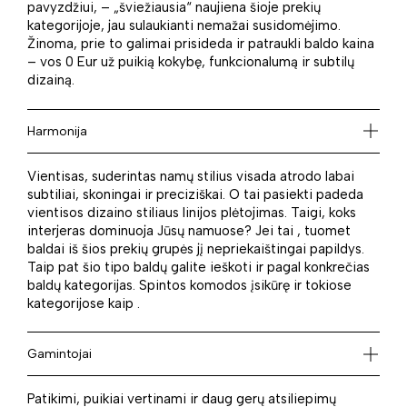
pavyzdžiui, – „šviežiausia“ naujiena šioje prekių
kategorijoje, jau sulaukianti nemažai susidomėjimo.
Žinoma, prie to galimai prisideda ir patraukli baldo kaina
– vos 0 Eur už puikią kokybę, funkcionalumą ir subtilų
dizainą.
Harmonija
Vientisas, suderintas namų stilius visada atrodo labai
subtiliai, skoningai ir preciziškai. O tai pasiekti padeda
vientisos dizaino stiliaus linijos plėtojimas. Taigi, koks
interjeras dominuoja Jūsų namuose? Jei tai , tuomet
baldai iš šios prekių grupės jį nepriekaištingai papildys.
Taip pat šio tipo baldų galite ieškoti ir pagal konkrečias
baldų kategorijas. Spintos komodos įsikūrę ir tokiose
kategorijose kaip .
Gamintojai
Patikimi, puikiai vertinami ir daug gerų atsiliepimų