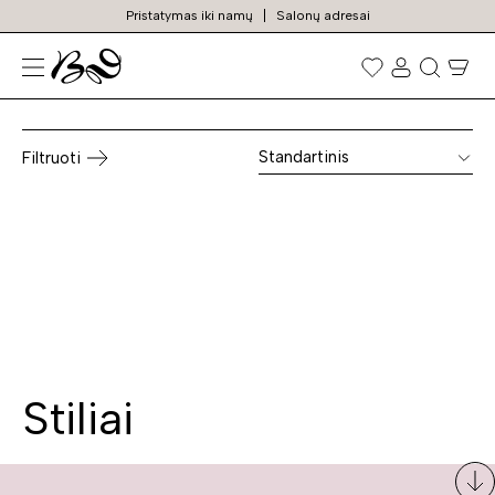
Pristatymas iki namų
Salonų adresai
Spintos komodos
Prekių
paieška
Standartinis
Filtruoti
Stiliai