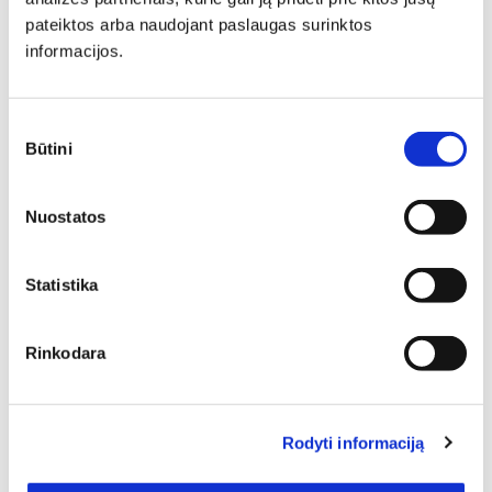
gali tapti pagrindiniu akcentu, subalansuoti kambario
pateiktos arba naudojant paslaugas surinktos
proporcijas ar tiesiog sukurti vietą atsipalaidavimui.
informacijos.
Sutikimo
Būtini
pasirinkimas
Nuostatos
Spintos komodos yra baldai, kuriems daugelis mūsų
pirkėjų neabejingi. To priežasčių nemažai: baldai aukštos
Statistika
kokybės, pagaminti iš patvarių medžiagų, tad pasižymi
ilgaamžiškumu, puikūs dizaino sprendimai leidžia juos
lengvai pritaikyti įvairiuose būstuose. Spalvos,
Rinkodara
matmenys, formos kiekvienam iš Jūsų dovanoja
pasirinkimo laisvę. 1 – tiek Jūsų laukia šioje prekių
kategorijoje, tad neabejojame, kad kiekvienas išsirinksite
tinkamiausius savo namams.
Rodyti informaciją
Kaina