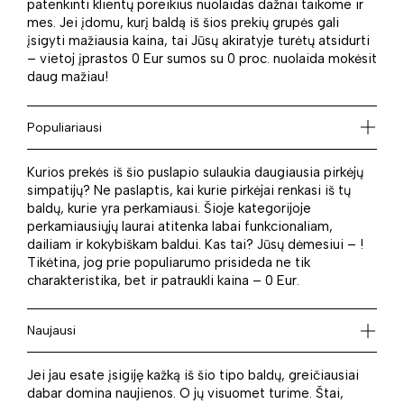
patenkinti klientų poreikius nuolaidas dažnai taikome ir
mes. Jei įdomu, kurį baldą iš šios prekių grupės gali
įsigyti mažiausia kaina, tai Jūsų akiratyje turėtų atsidurti
– vietoj įprastos 0 Eur sumos su 0 proc. nuolaida mokėsit
daug mažiau!
Populiariausi
Kurios prekės iš šio puslapio sulaukia daugiausia pirkėjų
simpatijų? Ne paslaptis, kai kurie pirkėjai renkasi iš tų
baldų, kurie yra perkamiausi. Šioje kategorijoje
perkamiausiųjų laurai atitenka labai funkcionaliam,
dailiam ir kokybiškam baldui. Kas tai? Jūsų dėmesiui – !
Tikėtina, jog prie populiarumo prisideda ne tik
charakteristika, bet ir patraukli kaina – 0 Eur.
Naujausi
Jei jau esate įsigiję kažką iš šio tipo baldų, greičiausiai
dabar domina naujienos. O jų visuomet turime. Štai,