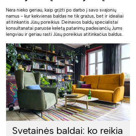
Nėra nieko geriau, kaip grįžti po darbo į savo svajonių
namus - kur kekvienas baldas ne tik gražus, bet ir idealiai
atitinkantis Jūsų poreikius. Deinavos baldų specialistai
konsultanatai paruošė keletą patarimų padėsiančių Jums
lengviau ir geriau rasti Jūsų poreikius atitinkačius baldus.
Svetainės baldai: ko reikia