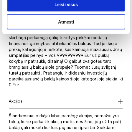
Leisti visus
Ar pirktume baldus, ar kitus daiktus, kaina visada yra tas
kriterijus, į kurį nežvelgiama pro pirštus. Dažnas
Atmesti
pirkdamas didesnį pirkinį nustato ribą, kiek maksimaliai
gali skirti pinigų tam daiktui įsigyti. Mūsų asortimente
skirtingą perkamąją galią turintys pirkėjai randa jų
finansines galimybes atitinkančius baldus. Tad jei šioje
prekių kategorijoje ieškote, kas kainuoja mažiausiai, Jūsų
simpatijas pelnys – vos 9999999999 Eur už puikią
kokybę ir patrauklų dizainą! O galbūt žvalgotės tarp
brangiausių baldų šioje grupėje? Tuomet Jūsų žvilgsnį
turėtų patraukti . Prabangių ir didesnių investicijų
pareikalausiančių baldų kainos šioje kategorijoje siekia iki
0 Eur.
Akcijos
Šiandieniniai pirkėjai labai pamėgę akcijas, nemažai yra
tokių, kurie perka tik akcijų metu, nes žino, jog už tą patį
baldą gali mokėti kur kas pigiau nei įprastai. Siekdami