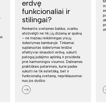
erdvę
M
i
funkcionaliai ir
e
p
stilingai?
e
a
p
Renkantis svetainės baldus, svarbu
a
atsižvelgti ne tik į jų dizainą ar spalvą
us
– ne mažiau reikšmingas yra jų
išdėstymas kambaryje. Tinkamai
r
suplanuotas išdėstymas leidžia
efektyviai išnaudoti erdvę, sukurti
patogią judėjimo aplinką ir prisideda
prie harmoningos visumos. Dalinamės
praktiškais patarimais, kurie padės
sukurti ne tik estetišką, bet ir
funkcionalią svetainę, nepriklausomai
nuo jos dydžio.