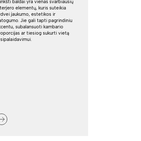
inkšti baldai yra vienas svarbiausių
nterjero elementų, kuris suteikia
rdvei jaukumo, estetikos ir
atogumo. Jie gali tapti pagrindiniu
kcentu, subalansuoti kambario
roporcijas ar tiesiog sukurti vietą
tsipalaidavimui.