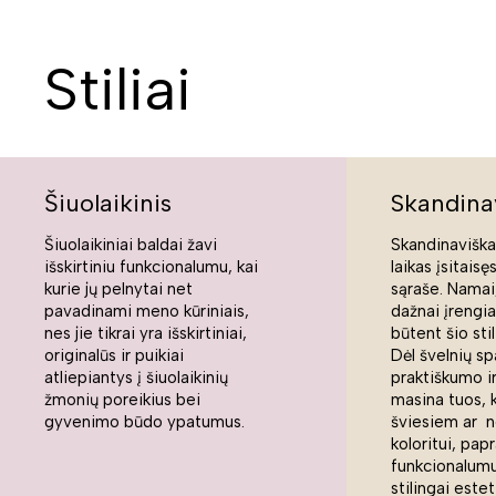
Stiliai
Šiuolaikinis
Skandina
Šiuolaikiniai baldai žavi
Skandinaviškas
išskirtiniu funkcionalumu, kai
laikas įsitaisę
kurie jų pelnytai net
sąraše. Namai,
pavadinami meno kūriniais,
dažnai įrengi
nes jie tikrai yra išskirtiniai,
būtent šio sti
originalūs ir puikiai
Dėl švelnių sp
atliepiantys į šiuolaikinių
praktiškumo ir
žmonių poreikius bei
masina tuos, 
gyvenimo būdo ypatumus.
šviesiem ar n
koloritui, pap
funkcionalumui
stilingai estet