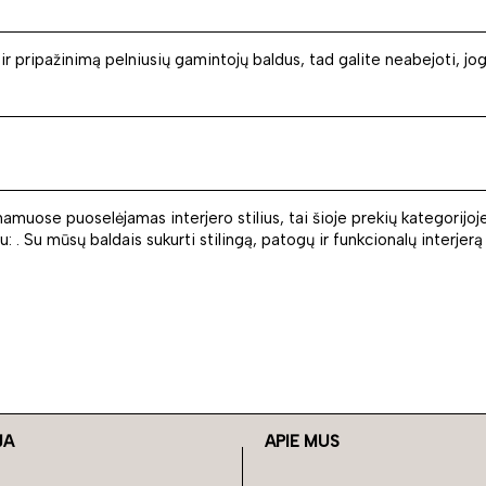
 ir pripažinimą pelniusių gamintojų baldus, tad galite neabejoti, 
muose puoselėjamas interjero stilius, tai šioje prekių kategorijoje
u: . Su mūsų baldais sukurti stilingą, patogų ir funkcionalų interjer
JA
APIE MUS