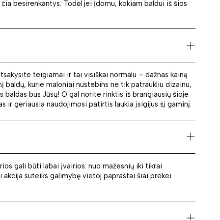
a čia besirenkantys. Todėl jei įdomu, kokiam baldui iš šios
sakysite teigiamai ir tai visiškai normalu – dažnas kainą
į baldų, kurie maloniai nustebins ne tik patraukliu dizainu,
s baldas bus Jūsų! O gal norite rinktis iš brangiausių šioje
ir geriausia naudojimosi patirtis laukia įsigijus šį gaminį.
s gali būti labai įvairios: nuo mažesnių iki tikrai
 akcija suteiks galimybę vietoj paprastai šiai prekei