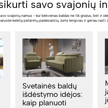
sikurti savo svajonių in
savo svajonių namus - kur kekvienas baldas ne tik gražus, bet ir ide
paruošė keletą patarimų padėsiančių Jums lengviau ir geriau rasti J
Svetainės baldų
išdėstymo idėjos:
kaip planuoti