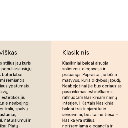
viškas
Klasikinis
 stilius jau kuris
Klasikiniai baldai alsuoja
s populiariausiųjų
solidumu, elegancija ir
 butai labai
prabanga. Paprastai jie būna
ami remiantis
masyvūs, kuria didybės įspūdį.
liaus ypatumais.
Neabejotinai jie bus geriausias
alvų,
pasirinkimas estetiškam ir
 estetikos jis
rafinuotam klasikiniam namų
kurie neabejingi
interjerui. Kartais klasikiniai
eutralių spalvų
baldai traktuojami kaip
rastumui,
senoviniai, bet tai ne tiesa –
, natūralumui ir
klasika yra stilius,
ikai. Platų
neišsemiama elegancija ir