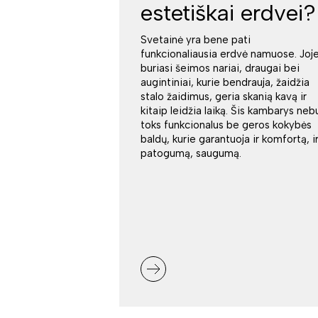
estetiškai erdvei?
Svetainė yra bene pati
funkcionaliausia erdvė namuose. Joj
buriasi šeimos nariai, draugai bei
augintiniai, kurie bendrauja, žaidžia
stalo žaidimus, geria skanią kavą ir
kitaip leidžia laiką. Šis kambarys neb
toks funkcionalus be geros kokybės
baldų, kurie garantuoja ir komfortą, i
patogumą, saugumą.