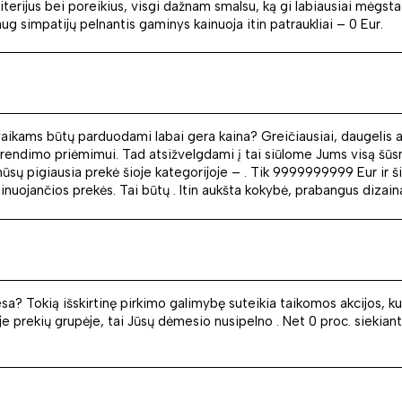
riterijus bei poreikius, visgi dažnam smalsu, ką gi labiausiai mėgst
ug simpatijų pelnantis gaminys kainuoja itin patraukliai – 0 Eur.
vaikams būtų parduodami labai gera kaina? Greičiausiai, daugelis at
 sprendimo priėmimui. Tad atsižvelgdami į tai siūlome Jums visą šūsn
 mūsų pigiausia prekė šioje kategorijoje – . Tik 9999999999 Eur ir ši
ojančios prekės. Tai būtų . Itin aukšta kokybė, prabangus dizainas 
a? Tokią išskirtinę pirkimo galimybę suteikia taikomos akcijos, kurio
e prekių grupėje, tai Jūsų dėmesio nusipelno . Net 0 proc. siekianti