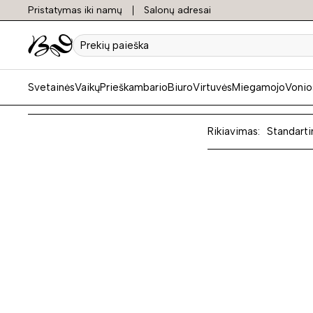
Pristatymas iki namų
Salonų adresai
Spint
Prekių
paieška
Svetainės
Vaikų
Prieškambario
Biuro
Virtuvės
Miegamojo
Vonio
Rikiavimas:
Standarti