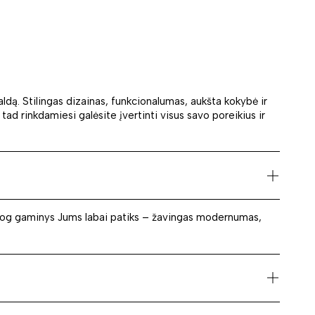
baldą. Stilingas dizainas, funkcionalumas, aukšta kokybė ir
 tad rinkdamiesi galėsite įvertinti visus savo poreikius ir
e, jog gaminys Jums labai patiks – žavingas modernumas,