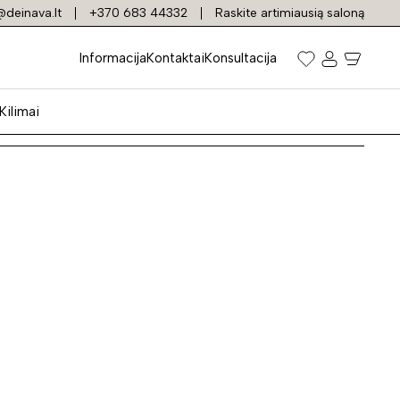
deinava.lt
+370 683 44332
Raskite artimiausią saloną
Informacija
Kontaktai
Konsultacija
Kilimai