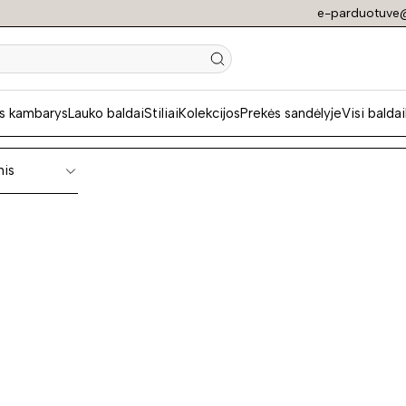
e-parduotuve@
os vaikams
s kambarys
Lauko baldai
Stiliai
Kolekcijos
Prekės sandėlyje
Visi baldai
nis