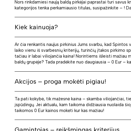
Nors rinkdamiesi naują baldą pirkėjai paprastai turi savus k
kategorijos tenka perkamiausio titulas, susipažinkite – ! Da
Kiek kainuoja?
Ar čia renkantis naujus pirkinius Jums svarbu, kad Spintos 
laiko vienu iš svarbesnių kriterijų, turinčių įtakos pirkimo
tačiau ir labai viliojančia kaina! Norintiems išleisti mažiau
baldų grupėje? Tada pradėkite nuo daugiausia – 0 Eur – kainu
Akcijos – proga mokėti pigiau!
Ta pati kokybė, tik mažesnė kaina – skamba viliojančiai, ties
įspūdingų. Jei aktualu, kam taikoma didžiausia nuolaida šioj
taikomos 0 Eur kainos mokėti kur kas mažiau!
Gamintojas – reikšmingas kriterijus