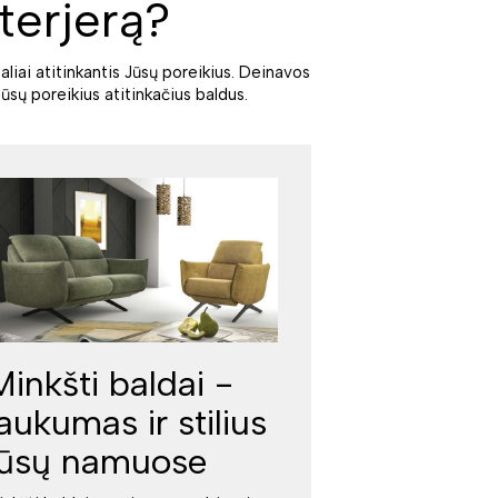
terjerą?
aliai atitinkantis Jūsų poreikius. Deinavos
ūsų poreikius atitinkačius baldus.
Minkšti baldai -
jaukumas ir stilius
jūsų namuose