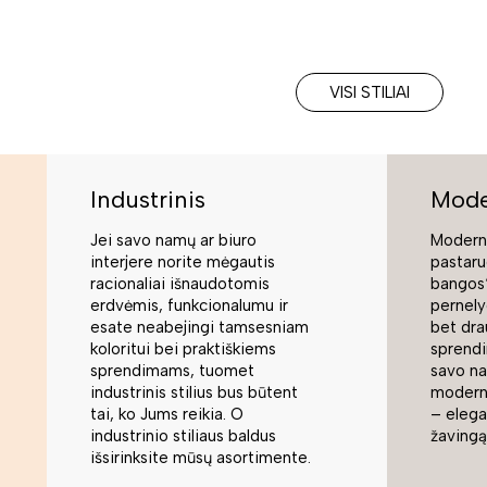
VISI STILIAI
Industrinis
Mode
Jei savo namų ar biuro
Moderni
interjere norite mėgautis
pastaru
racionaliai išnaudotomis
bangos“
erdvėmis, funkcionalumu ir
pernely
esate neabejingi tamsesniam
bet dra
koloritui bei praktiškiems
sprend
sprendimams, tuomet
savo na
industrinis stilius bus būtent
modern
tai, ko Jums reikia. O
– elegan
industrinio stiliaus baldus
žavingą
išsirinksite mūsų asortimente.