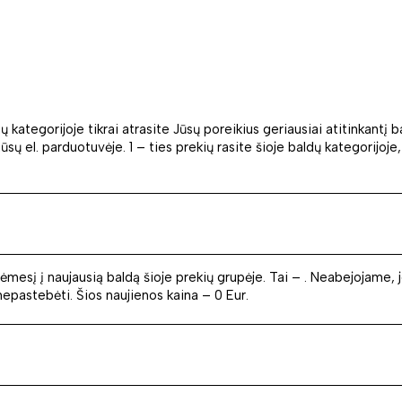
 kategorijoje tikrai atrasite Jūsų poreikius geriausiai atitinkantį 
ūsų el. parduotuvėje. 1 – ties prekių rasite šioje baldų kategorijoje,
dėmesį į naujausią baldą šioje prekių grupėje. Tai – . Neabejojam
nepastebėti. Šios naujienos kaina – 0 Eur.