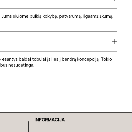
jog Jums siūlome puikią kokybę, patvarumą, ilgaamžiškumą.
 esantys baldai tobulai įsilies į bendrą koncepciją. Tokio
ą bus nesudėtinga.
INFORMACIJA