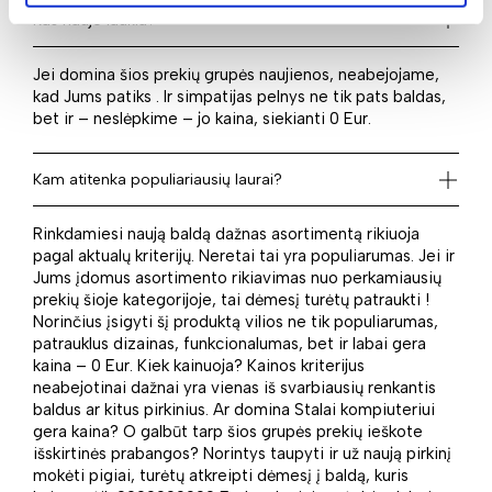
Kas naujo laukia?
Jei domina šios prekių grupės naujienos, neabejojame,
kad Jums patiks . Ir simpatijas pelnys ne tik pats baldas,
bet ir – neslėpkime – jo kaina, siekianti 0 Eur.
Kam atitenka populiariausių laurai?
Rinkdamiesi naują baldą dažnas asortimentą rikiuoja
pagal aktualų kriterijų. Neretai tai yra populiarumas. Jei ir
Jums įdomus asortimento rikiavimas nuo perkamiausių
prekių šioje kategorijoje, tai dėmesį turėtų patraukti !
Norinčius įsigyti šį produktą vilios ne tik populiarumas,
patrauklus dizainas, funkcionalumas, bet ir labai gera
kaina – 0 Eur. Kiek kainuoja? Kainos kriterijus
neabejotinai dažnai yra vienas iš svarbiausių renkantis
baldus ar kitus pirkinius. Ar domina Stalai kompiuteriui
gera kaina? O galbūt tarp šios grupės prekių ieškote
išskirtinės prabangos? Norintys taupyti ir už naują pirkinį
mokėti pigiai, turėtų atkreipti dėmesį į baldą, kuris