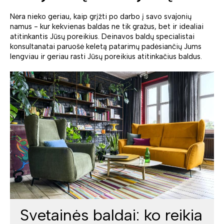
Nėra nieko geriau, kaip grįžti po darbo į savo svajonių
namus - kur kekvienas baldas ne tik gražus, bet ir idealiai
atitinkantis Jūsų poreikius. Deinavos baldų specialistai
konsultanatai paruošė keletą patarimų padėsiančių Jums
lengviau ir geriau rasti Jūsų poreikius atitinkačius baldus.
Svetainės baldai: ko reikia