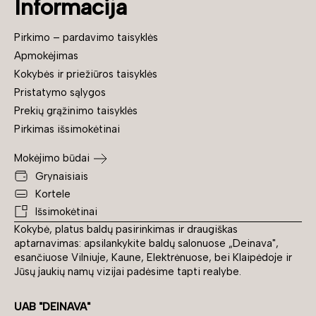
Informacija
Pirkimo – pardavimo taisyklės
Apmokėjimas
Kokybės ir priežiūros taisyklės
Pristatymo sąlygos
Prekių grąžinimo taisyklės
Pirkimas išsimokėtinai
Mokėjimo būdai
Grynaisiais
Kortele
Išsimokėtinai
Kokybė, platus baldų pasirinkimas ir draugiškas
aptarnavimas: apsilankykite baldų salonuose „Deinava",
esančiuose Vilniuje, Kaune, Elektrėnuose, bei Klaipėdoje ir
Jūsų jaukių namų vizijai padėsime tapti realybe.
UAB "DEINAVA"