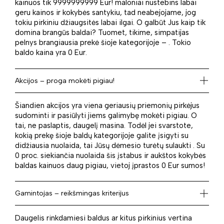
kainuos tik 9999999999 Eur! maloniai nustebins labai
geru kainos ir kokybės santykiu, tad neabejojame, jog
tokiu pirkiniu džiaugsitės labai ilgai. O galbūt Jus kaip tik
domina brangūs baldai? Tuomet, tikime, simpatijas
pelnys brangiausia prekė šioje kategorijoje – . Tokio
baldo kaina yra 0 Eur.
Akcijos – proga mokėti pigiau!
Šiandien akcijos yra viena geriausių priemonių pirkėjus
sudominti ir pasiūlyti jiems galimybę mokėti pigiau. O
tai, ne paslaptis, daugelį masina. Todėl jei svarstote,
kokią prekę šioje baldų kategorijoje galite įsigyti su
didžiausia nuolaida, tai Jūsų dėmesio turėtų sulaukti . Su
0 proc. siekiančia nuolaida šis įstabus ir aukštos kokybės
baldas kainuos daug pigiau, vietoj įprastos 0 Eur sumos!
Gamintojas – reikšmingas kriterijus
Daugelis rinkdamiesi baldus ar kitus pirkinius vertina