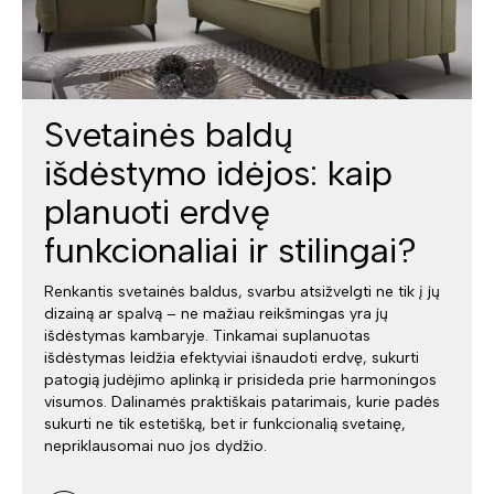
Svetainės baldų
išdėstymo idėjos: kaip
planuoti erdvę
funkcionaliai ir stilingai?
Renkantis svetainės baldus, svarbu atsižvelgti ne tik į jų
dizainą ar spalvą – ne mažiau reikšmingas yra jų
išdėstymas kambaryje. Tinkamai suplanuotas
išdėstymas leidžia efektyviai išnaudoti erdvę, sukurti
patogią judėjimo aplinką ir prisideda prie harmoningos
visumos. Dalinamės praktiškais patarimais, kurie padės
sukurti ne tik estetišką, bet ir funkcionalią svetainę,
nepriklausomai nuo jos dydžio.