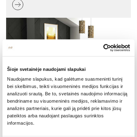
Šioje svetainėje naudojami slapukai
Naudojame slapukus, kad galėtume suasmeninti turinį
bei skelbimus, teikti visuomeninės medijos funkcijas ir
analizuoti srautą. Be to, svetainės naudojimo informaciją
Minkšti baldai -
bendriname su visuomeninės medijos, reklamavimo ir
jaukumas ir stilius jūsų
analizės partneriais, kurie gali ją pridėti prie kitos jūsų
pateiktos arba naudojant paslaugas surinktos
namuose
informacijos.
Minkšti baldai yra vienas svarbiausių interjero elementų,
kuris suteikia erdvei jaukumo, estetikos ir patogumo. Jie