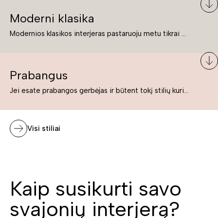
Moderni klasika
Modernios klasikos interjeras pastaruoju metu tikrai yra „ant bangos“. Tie, kurie nenori pernelyg nutolti nuo klasikos, bet drauge žavisi šiuolaikiškais sprendimais, su malonumu savo namuose kuria klasikos ir modernaus interjero tandemą – elegantišką, subtilų ir žavingą.
Prabangus
Jei esate prabangos gerbėjas ir būtent tokį stilių kuriate savo namuose ar biure, tuomet solidūs, prabangūs baldai nepriekaištingai įsilies į Jūsų kuriamą interjerą.
Visi stiliai
Kaip susikurti savo
svajonių interjerą?