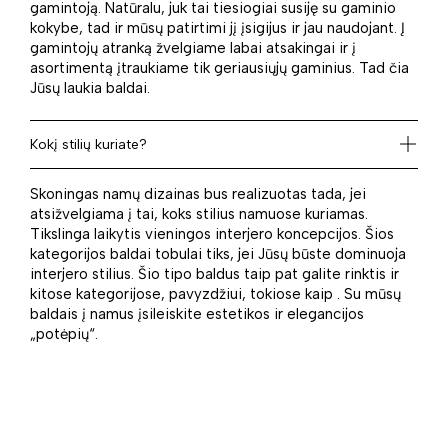
gamintoją. Natūralu, juk tai tiesiogiai susiję su gaminio
kokybe, tad ir mūsų patirtimi jį įsigijus ir jau naudojant. Į
gamintojų atranką žvelgiame labai atsakingai ir į
asortimentą įtraukiame tik geriausiųjų gaminius. Tad čia
Jūsų laukia baldai.
Kokį stilių kuriate?
Skoningas namų dizainas bus realizuotas tada, jei
atsižvelgiama į tai, koks stilius namuose kuriamas.
Tikslinga laikytis vieningos interjero koncepcijos. Šios
kategorijos baldai tobulai tiks, jei Jūsų būste dominuoja
interjero stilius. Šio tipo baldus taip pat galite rinktis ir
kitose kategorijose, pavyzdžiui, tokiose kaip . Su mūsų
baldais į namus įsileiskite estetikos ir elegancijos
„potėpių“.