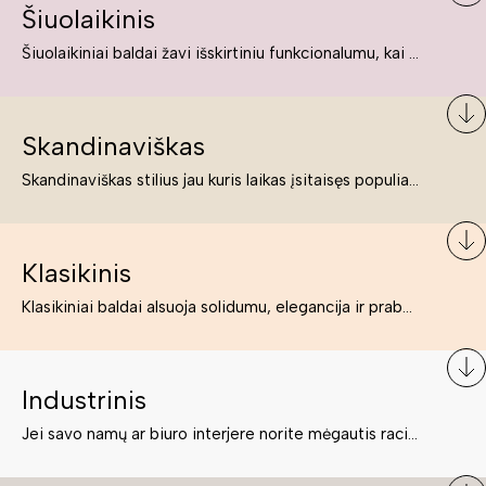
Šiuolaikinis
Šiuolaikiniai baldai žavi išskirtiniu funkcionalumu, kai kurie jų pelnytai net pavadinami meno kūriniais, nes jie tikrai yra išskirtiniai, originalūs ir puikiai atliepiantys į šiuolaikinių žmonių poreikius bei gyvenimo būdo ypatumus.
Skandinaviškas
Skandinaviškas stilius jau kuris laikas įsitaisęs populiariausiųjų sąraše. Namai, butai labai dažnai įrengiami remiantis būtent šio stiliaus ypatumais. Dėl švelnių spalvų, praktiškumo ir estetikos jis masina tuos, kurie neabejingi šviesiem ar neutralių spalvų koloritui, paprastumui, funkcionalumui, natūralumui ir stilingai estetikai. Platų skandinaviškų baldų spektrą rasite „Deinavos baldų“ asortimente.
Klasikinis
Klasikiniai baldai alsuoja solidumu, elegancija ir prabanga. Paprastai jie būna masyvūs, kuria didybės įspūdį. Neabejotinai jie bus geriausias pasirinkimas estetiškam ir rafinuotam klasikiniam namų interjerui. Kartais klasikiniai baldai traktuojami kaip senoviniai, bet tai ne tiesa – klasika yra stilius, neišsemiama elegancija ir rafinuotumas.
Industrinis
Jei savo namų ar biuro interjere norite mėgautis racionaliai išnaudotomis erdvėmis, funkcionalumu ir esate neabejingi tamsesniam koloritui bei praktiškiems sprendimams, tuomet industrinis stilius bus būtent tai, ko Jums reikia. O industrinio stiliaus baldus išsirinksite mūsų asortimente.