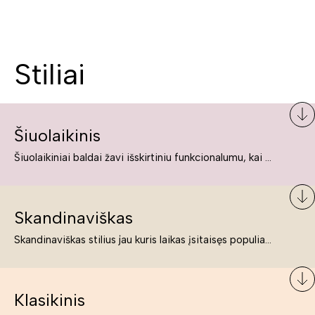
Stiliai
Šiuolaikinis
Šiuolaikiniai baldai žavi išskirtiniu funkcionalumu, kai kurie jų pelnytai net pavadinami meno kūriniais, nes jie tikrai yra išskirtiniai, originalūs ir puikiai atliepiantys į šiuolaikinių žmonių poreikius bei gyvenimo būdo ypatumus.
Skandinaviškas
Skandinaviškas stilius jau kuris laikas įsitaisęs populiariausiųjų sąraše. Namai, butai labai dažnai įrengiami remiantis būtent šio stiliaus ypatumais. Dėl švelnių spalvų, praktiškumo ir estetikos jis masina tuos, kurie neabejingi šviesiem ar neutralių spalvų koloritui, paprastumui, funkcionalumui, natūralumui ir stilingai estetikai. Platų skandinaviškų baldų spektrą rasite „Deinavos baldų“ asortimente.
Klasikinis