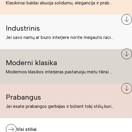
Klasikiniai baldai alsuoja solidumu, elegancija ir prabanga. Paprastai jie būna masyvūs, kuria didybės įspūdį. Neabejotinai jie bus geriausias pasirinkimas estetiškam ir rafinuotam klasikiniam namų interjerui. Kartais klasikiniai baldai traktuojami kaip senoviniai, bet tai ne tiesa – klasika yra stilius, neišsemiama elegancija ir rafinuotumas.
Industrinis
Jei savo namų ar biuro interjere norite mėgautis racionaliai išnaudotomis erdvėmis, funkcionalumu ir esate neabejingi tamsesniam koloritui bei praktiškiems sprendimams, tuomet industrinis stilius bus būtent tai, ko Jums reikia. O industrinio stiliaus baldus išsirinksite mūsų asortimente.
Moderni klasika
Modernios klasikos interjeras pastaruoju metu tikrai yra „ant bangos“. Tie, kurie nenori pernelyg nutolti nuo klasikos, bet drauge žavisi šiuolaikiškais sprendimais, su malonumu savo namuose kuria klasikos ir modernaus interjero tandemą – elegantišką, subtilų ir žavingą.
Prabangus
Jei esate prabangos gerbėjas ir būtent tokį stilių kuriate savo namuose ar biure, tuomet solidūs, prabangūs baldai nepriekaištingai įsilies į Jūsų kuriamą interjerą.
Visi stiliai