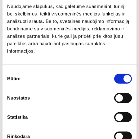
Naudojame slapukus, kad galėtume suasmeninti turinį
Minkšti baldai -
bei skelbimus, teikti visuomeninės medijos funkcijas ir
analizuoti srautą. Be to, svetainės naudojimo informaciją
jaukumas ir stilius jūsų
bendriname su visuomeninės medijos, reklamavimo ir
namuose
analizės partneriais, kurie gali ją pridėti prie kitos jūsų
pateiktos arba naudojant paslaugas surinktos
Minkšti baldai yra vienas svarbiausių interjero elementų,
informacijos.
kuris suteikia erdvei jaukumo, estetikos ir patogumo. Jie
gali tapti pagrindiniu akcentu, subalansuoti kambario
proporcijas ar tiesiog sukurti vietą atsipalaidavimui.
Sutikimo
Būtini
pasirinkimas
Nuostatos
Statistika
Baldai yra tas namų akcentas, kuris atlieka ir estetinę, ir
praktinę funkcijas. Jie suteikia galimybę patogiai
Rinkodara
atsisėsti, dirbti, komfortiškai miegoti, jaukiai įsitaisius