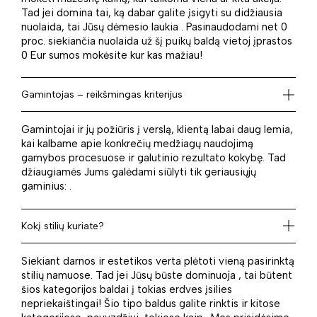
Tad jei domina tai, ką dabar galite įsigyti su didžiausia
nuolaida, tai Jūsų dėmesio laukia . Pasinaudodami net 0
proc. siekiančia nuolaida už šį puikų baldą vietoj įprastos
0 Eur sumos mokėsite kur kas mažiau!
Gamintojas – reikšmingas kriterijus
Gamintojai ir jų požiūris į verslą, klientą labai daug lemia,
kai kalbame apie konkrečių medžiagų naudojimą
gamybos procesuose ir galutinio rezultato kokybę. Tad
džiaugiamės Jums galėdami siūlyti tik geriausiųjų
gaminius: .
Kokį stilių kuriate?
Siekiant darnos ir estetikos verta plėtoti vieną pasirinktą
stilių namuose. Tad jei Jūsų būste dominuoja , tai būtent
šios kategorijos baldai į tokias erdves įsilies
nepriekaištingai! Šio tipo baldus galite rinktis ir kitose