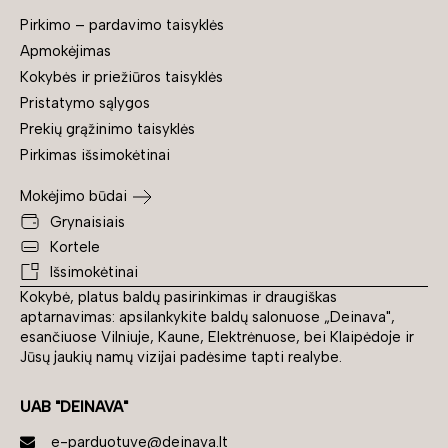
Pirkimo – pardavimo taisyklės
Apmokėjimas
Kokybės ir priežiūros taisyklės
Pristatymo sąlygos
Prekių grąžinimo taisyklės
Pirkimas išsimokėtinai
Mokėjimo būdai
Grynaisiais
Kortele
Išsimokėtinai
Kokybė, platus baldų pasirinkimas ir draugiškas
aptarnavimas: apsilankykite baldų salonuose „Deinava",
esančiuose Vilniuje, Kaune, Elektrėnuose, bei Klaipėdoje ir
Jūsų jaukių namų vizijai padėsime tapti realybe.
UAB "DEINAVA"
e-parduotuve@deinava.lt