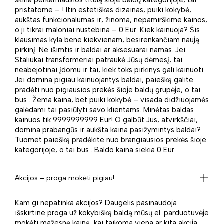
skina perkamiausios titulą šioje baldų kategorijoje, tai
pristatome – ! Itin estetiškas dizainas, puiki kokybė,
aukštas funkcionalumas ir, žinoma, nepamirškime kainos,
o ji tikrai maloniai nustebina – 0 Eur. Kiek kainuoja? Šis
klausimas kyla bene kiekvienam, besirenkančiam naują
pirkinį. Ne išimtis ir baldai ar aksesuarai namas. Jei
Staliukai transformeriai patraukė Jūsų dėmesį, tai
neabejotinai įdomu ir tai, kiek toks pirkinys gali kainuoti.
Jei domina pigiau kainuojantys baldai, paiešką galite
pradėti nuo pigiausios prekės šioje baldų grupėje, o tai
bus . Žema kaina, bet puiki kokybė – visada didžiuojamės
galėdami tai pasiūlyti savo klientams. Minėtas baldas
kainuos tik 9999999999 Eur! O galbūt Jus, atvirkščiai,
domina prabangūs ir aukšta kaina pasižymintys baldai?
Tuomet paiešką pradėkite nuo brangiausios prekės šioje
kategorijoje, o tai bus . Baldo kaina siekia 0 Eur.
Akcijos – proga mokėti pigiau!
Kam gi nepatinka akcijos? Daugelis pasinaudoja
išskirtine proga už kokybišką baldą mūsų el. parduotuvėje
mokėti mažesnę kainą, kai taikoma viena ar kita akcija.