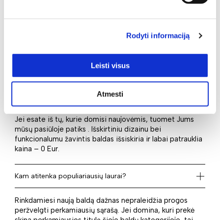
žiūrėti mėgiamą filmą, pietauti su šeima ir daug kitų
dalykų. Džiaugiamės galėdami pasiūlyti labai platų baldų
asortimentą. Vieni paklausiausių mūsų el. parduotuvėje
Rodyti informaciją
yra Staliukai transformeriai. 1 – tiek baldų Jūsų dėmesio
laukia šioje prekių kategorijoje. Nesivaržykite, įvertinkite
savo poreikius ir įsigykite šį tą šaunaus savo namams,
Leisti visus
darbo ar kitai erdvei.
Atmesti
Kas naujo laukia?
Jei esate iš tų, kurie domisi naujovėmis, tuomet Jums
mūsų pasiūloje patiks . Išskirtiniu dizainu bei
funkcionalumu žavintis baldas išsiskiria ir labai patrauklia
kaina – 0 Eur.
Kam atitenka populiariausių laurai?
Rinkdamiesi naują baldą dažnas nepraleidžia progos
peržvelgti perkamiausių sąrašą. Jei domina, kuri prekė