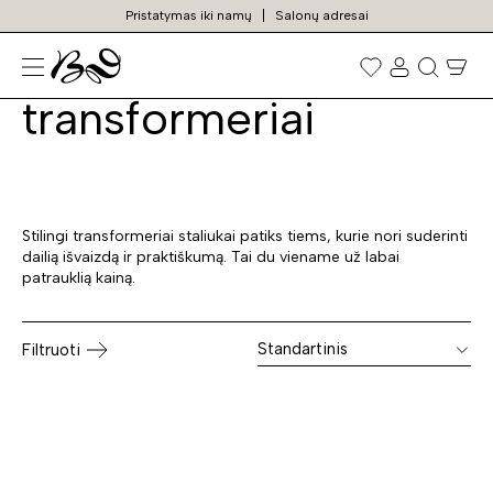
Pristatymas iki namų
Salonų adresai
Staliukai
Prekių
paieška
transformeriai
Stilingi transformeriai staliukai patiks tiems, kurie nori suderinti
dailią išvaizdą ir praktiškumą. Tai du viename už labai
patrauklią kainą.
Standartinis
Filtruoti