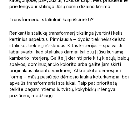
kategorijose, pavyzdžiui, tokiose kaip . Mes prisidėsime
prie lengvo ir stilingo Jūsų namų dizaino kūrimo.
Transformeriai staliukai: kaip išsirinkti?
Renkantis staliuką transformerį tikslinga įvertinti kelis
kertinius aspektus. Pirmiausia – dydis: tiek neišskleisto
staliuko, tiek ir jį išskleidus. Kitas kriterijus – spalva. Ji
labai svarbi, kad staliukas darniai įsilietų į jūsų kuriamą
kambario interjerą. Galite jį derinti prie kitų kietųjų baldų
spalvos, dominuojančio kolorito arba galite jam skirti
originalaus akcento vaidmenį. Atkreipkite dėmesį ir į
formą – mūsų pasiūloje dėmesio laukia keturkampiai bei
apvalūs transformeriai staliukai. Taip pat prioritetą
teikite pagamintiems iš tvirtų, kokybiškų ir lengvai
prižiūrimų medžiagų.