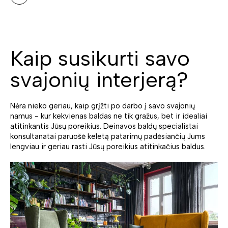
Kaip susikurti savo
svajonių interjerą?
Nėra nieko geriau, kaip grįžti po darbo į savo svajonių
namus - kur kekvienas baldas ne tik gražus, bet ir idealiai
atitinkantis Jūsų poreikius. Deinavos baldų specialistai
konsultanatai paruošė keletą patarimų padėsiančių Jums
lengviau ir geriau rasti Jūsų poreikius atitinkačius baldus.