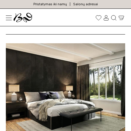
Pristatymas iki namų
Salonų adresai
Straipsniai
Prekių
paieška