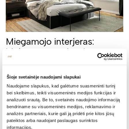
Miegamojo interjeras:
idėjos, nuotraukos ir
ekspertų patarimai
Nesunku paskaičiuoti, kad apytiksliai miegodami
Šioje svetainėje naudojami slapukai
praleidžiame trečdalį savo gyvenimo. Trečdalį! Tai tikrai
didelė dalis, tad pagrįstai galime teigti, jog miegamasis yra
Naudojame slapukus, kad galėtume suasmeninti turinį
viena iš svarbiausių erdvių mūsų namuose. Čia turime
bei skelbimus, teikti visuomeninės medijos funkcijas ir
atsipalaiduoti, nusiteikti kokybiškam miegui. Tai mūsų
analizuoti srautą. Be to, svetainės naudojimo informaciją
asmeninė zona, skirta tik šeimos nariams, alsuojanti
bendriname su visuomeninės medijos, reklamavimo ir
jaukumu, asmeniškumu. Natūralu, jog savo miegamojo erdvę
analizės partneriais, kurie gali ją pridėti prie kitos jūsų
kuriame pagal asmeninį skonį, o jis tikrai daugelio yra labai
skirtingas. Tad bendrų taisyklių, koks turi būti miegamojo
pateiktos arba naudojant paslaugas surinktos
interjeras nėra ir negali būti. Tačiau yra nemažai praktiškų
informacijos.