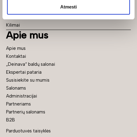
Kolekcijos
Atmesti
Prekės sandėlyje
Visi baldai
Kilimai
Apie mus
Apie mus
Kontaktai
„Deinava“ baldų salonai
Ekspertai pataria
Susisiekite su mumis
Salonams
Administracijai
Partneriams
Partnerių salonams
B2B
Parduotuvės taisyklės