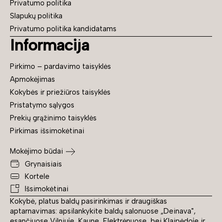
Privatumo politika
Slapukų politika
Privatumo politika kandidatams
Informacija
Pirkimo – pardavimo taisyklės
Apmokėjimas
Kokybės ir priežiūros taisyklės
Pristatymo sąlygos
Prekių grąžinimo taisyklės
Pirkimas išsimokėtinai
Mokėjimo būdai
Grynaisiais
Kortele
Išsimokėtinai
Kokybė, platus baldų pasirinkimas ir draugiškas
aptarnavimas: apsilankykite baldų salonuose „Deinava",
esančiuose Vilniuje, Kaune, Elektrėnuose, bei Klaipėdoje ir