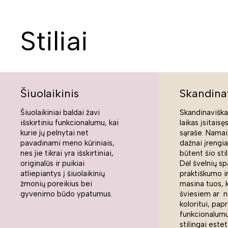
Stiliai
Šiuolaikinis
Skandina
Šiuolaikiniai baldai žavi
Skandinaviškas
išskirtiniu funkcionalumu, kai
laikas įsitaisę
kurie jų pelnytai net
sąraše. Namai,
pavadinami meno kūriniais,
dažnai įrengi
nes jie tikrai yra išskirtiniai,
būtent šio sti
originalūs ir puikiai
Dėl švelnių sp
atliepiantys į šiuolaikinių
praktiškumo ir
žmonių poreikius bei
masina tuos, 
gyvenimo būdo ypatumus.
šviesiem ar n
koloritui, pap
funkcionalumui
stilingai estet