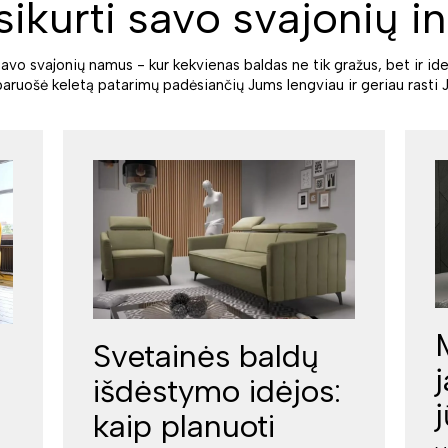
sikurti savo svajonių in
savo svajonių namus - kur kekvienas baldas ne tik gražus, bet ir ide
paruošė keletą patarimų padėsiančių Jums lengviau ir geriau rasti J
Svetainės baldų
išdėstymo idėjos:
kaip planuoti