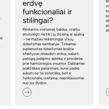
erdvę
M
i
funkcionaliai ir
e
p
stilingai?
e
a
p
Renkantis svetainės baldus, svarbu
a
atsižvelgti ne tik į jų dizainą ar spalvą
us
– ne mažiau reikšmingas yra jų
išdėstymas kambaryje. Tinkamai
r
suplanuotas išdėstymas leidžia
efektyviai išnaudoti erdvę, sukurti
patogią judėjimo aplinką ir prisideda
prie harmoningos visumos. Dalinamės
praktiškais patarimais, kurie padės
sukurti ne tik estetišką, bet ir
funkcionalią svetainę, nepriklausomai
nuo jos dydžio.