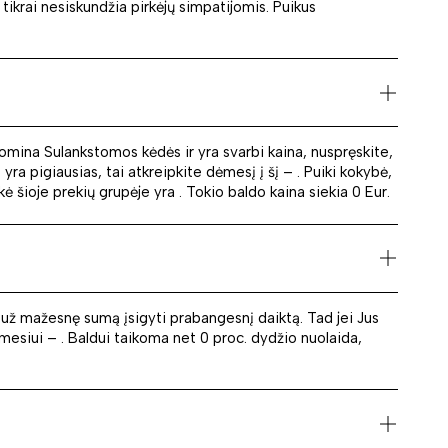
 tikrai nesiskundžia pirkėjų simpatijomis. Puikus
i domina Sulankstomos kėdės ir yra svarbi kaina, nuspręskite,
ra pigiausias, tai atkreipkite dėmesį į šį – . Puiki kokybė,
ė šioje prekių grupėje yra . Tokio baldo kaina siekia 0 Eur.
 už mažesnę sumą įsigyti prabangesnį daiktą. Tad jei Jus
esiui – . Baldui taikoma net 0 proc. dydžio nuolaida,