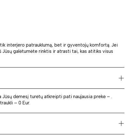
tik interjero patrauklumą, bet ir gyventojų komfortą. Jei
sų galėtumėte rinktis ir atrasti tai, kas atitiks visus
 Jūsų dėmesį turėtų atkreipti pati naujausia prekė – .
traukli – 0 Eur.