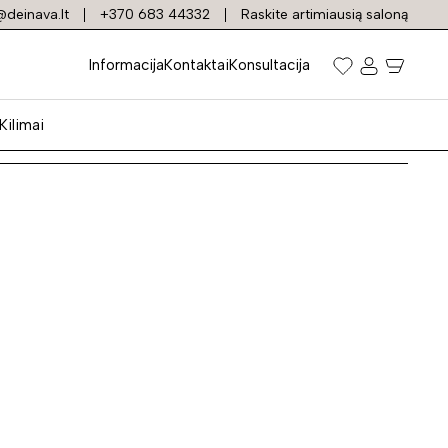
deinava.lt
+370 683 44332
Raskite artimiausią saloną
Informacija
Kontaktai
Konsultacija
Kilimai