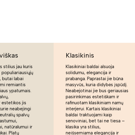
viškas
Klasikinis
 stilius jau kuris
Klasikiniai baldai alsuoja
s populiariausiųjų
solidumu, elegancija ir
 butai labai
prabanga. Paprastai jie būna
ami remiantis
masyvūs, kuria didybės įspūdį.
liaus ypatumais.
Neabejotinai jie bus geriausias
alvų,
pasirinkimas estetiškam ir
 estetikos jis
rafinuotam klasikiniam namų
kurie neabejingi
interjerui. Kartais klasikiniai
eutralių spalvų
baldai traktuojami kaip
rastumui,
senoviniai, bet tai ne tiesa –
, natūralumui ir
klasika yra stilius,
ikai. Platų
neišsemiama elegancija ir