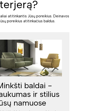
terjerą?
aliai atitinkantis Jūsų poreikius. Deinavos
ūsų poreikius atitinkačius baldus.
Minkšti baldai -
jaukumas ir stilius
jūsų namuose