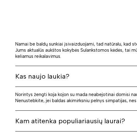
Namai be baldų sunkiai įsivaizduojami, tad natūralu, kad st
Jums aktualūs aukštos kokybės Sulankstomos kėdės, tai mūsų a
keliamus reikalavimus.
Kas naujo laukia?
Norintys žengti koja kojon su mada neabejotinai domisi nauj
Nenustebkite, jei baldas akimirksniu pelnys simpatijas, nes ji
Kam atitenka populiariausių laurai?