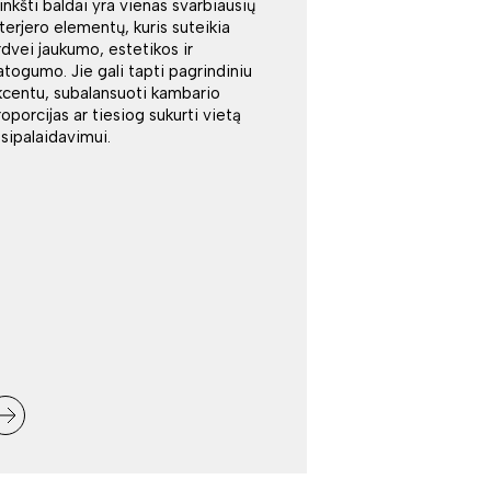
inkšti baldai yra vienas svarbiausių
nterjero elementų, kuris suteikia
rdvei jaukumo, estetikos ir
atogumo. Jie gali tapti pagrindiniu
kcentu, subalansuoti kambario
roporcijas ar tiesiog sukurti vietą
tsipalaidavimui.