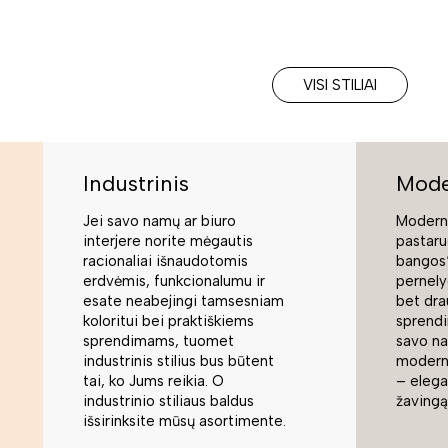
VISI STILIAI
Industrinis
Mode
Jei savo namų ar biuro
Moderni
interjere norite mėgautis
pastaru
racionaliai išnaudotomis
bangos“
erdvėmis, funkcionalumu ir
pernely
esate neabejingi tamsesniam
bet dra
koloritui bei praktiškiems
sprend
sprendimams, tuomet
savo na
industrinis stilius bus būtent
modern
tai, ko Jums reikia. O
– elegan
industrinio stiliaus baldus
žavingą
išsirinksite mūsų asortimente.