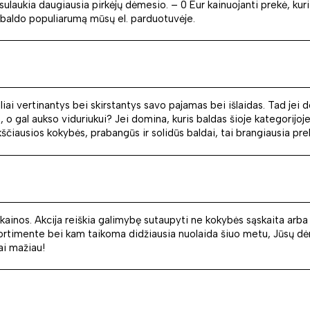
sulaukia daugiausia pirkėjų dėmesio. – 0 Eur kainuojanti prekė, kuri
io baldo populiarumą mūsų el. parduotuvėje.
onaliai vertinantys bei skirstantys savo pajamas bei išlaidas. Tad je
o gal aukso viduriukui? Jei domina, kuris baldas šioje kategorijoje y
čiausios kokybės, prabangūs ir solidūs baldai, tai brangiausia prek
 kainos. Akcija reiškia galimybę sutaupyti ne kokybės sąskaita arba
ortimente bei kam taikoma didžiausia nuolaida šiuo metu, Jūsų dėm
ai mažiau!