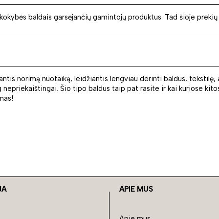
 kokybės baldais garsėjančių gamintojų produktus. Tad šioje prekių k
antis norimą nuotaiką, leidžiantis lengviau derinti baldus, tekstilę
 nepriekaištingai. Šio tipo baldus taip pat rasite ir kai kuriose kit
mas!
JA
APIE MUS
Apie mus