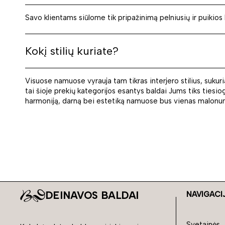
Savo klientams siūlome tik pripažinimą pelniusių ir puikios
Kokį stilių kuriate?
Visuose namuose vyrauja tam tikras interjero stilius, sukuri
tai šioje prekių kategorijos esantys baldai Jums tiks tiesiog
harmoniją, darną bei estetiką namuose bus vienas malonu
DEINAVOS BALDAI
NAVIGACI
Svetainės