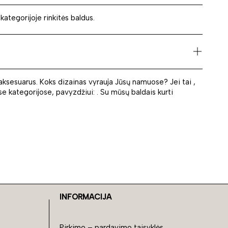
ategorijoje rinkitės baldus.
, aksesuarus. Koks dizainas vyrauja Jūsų namuose? Jei tai ,
ose kategorijose, pavyzdžiui: . Su mūsų baldais kurti
INFORMACIJA
Pirkimo – pardavimo taisyklės