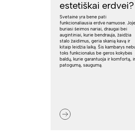
estetiškai erdvei?
Svetainė yra bene pati
funkcionaliausia erdvė namuose. Joj
buriasi šeimos nariai, draugai bei
augintiniai, kurie bendrauja, žaidžia
stalo žaidimus, geria skanią kavą ir
kitaip leidžia laiką. Šis kambarys neb
toks funkcionalus be geros kokybės
baldų, kurie garantuoja ir komfortą, i
patogumą, saugumą.