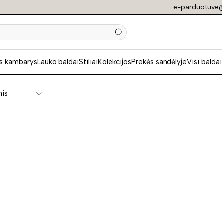
e-parduotuve@
kstomos kėdės
s kambarys
Lauko baldai
Stiliai
Kolekcijos
Prekės sandėlyje
Visi baldai
nis