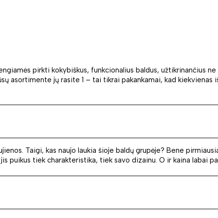
engiamės pirkti kokybiškus, funkcionalius baldus, užtikrinančius ne 
sortimente jų rasite 1 – tai tikrai pakankamai, kad kiekvienas iš Jū
ienos. Taigi, kas naujo laukia šioje baldų grupėje? Bene pirmiausia
s puikus tiek charakteristika, tiek savo dizainu. O ir kaina labai pa