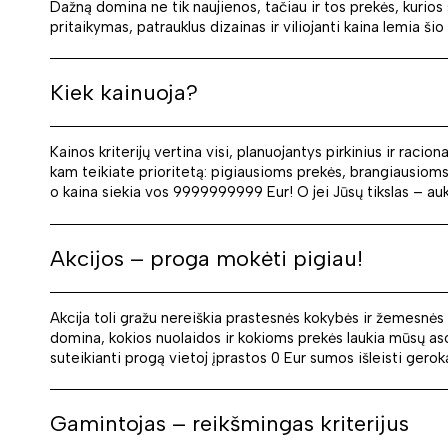
Dažną domina ne tik naujienos, tačiau ir tos prekės, kurios 
pritaikymas, patrauklus dizainas ir viliojanti kaina lemia š
Kiek kainuoja?
Kainos kriterijų vertina visi, planuojantys pirkinius ir raci
kam teikiate prioritetą: pigiausioms prekės, brangiausioms, 
o kaina siekia vos 9999999999 Eur! O jei Jūsų tikslas – aukš
Akcijos – proga mokėti pigiau!
Akcija toli gražu nereiškia prastesnės kokybės ir žemesnės
domina, kokios nuolaidos ir kokioms prekės laukia mūsų as
suteikianti progą vietoj įprastos 0 Eur sumos išleisti gerok
Gamintojas – reikšmingas kriterijus