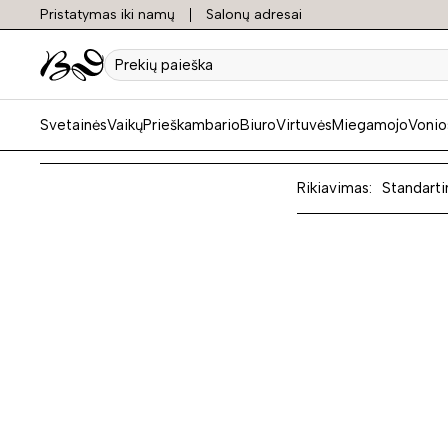
Pristatymas iki namų
Salonų adresai
Sulan
Prekių
paieška
Svetainės
Vaikų
Prieškambario
Biuro
Virtuvės
Miegamojo
Vonio
Rikiavimas:
Standarti