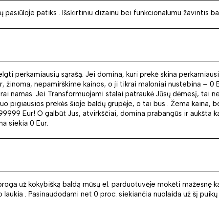
siūloje patiks . Išskirtiniu dizainu bei funkcionalumu žavintis balda
ti perkamiausių sąrašą. Jei domina, kuri prekė skina perkamiausios 
r, žinoma, nepamirškime kainos, o ji tikrai maloniai nustebina – 0 
arai namas. Jei Transformuojami stalai patraukė Jūsų dėmesį, tai neab
nuo pigiausios prekės šioje baldų grupėje, o tai bus . Žema kaina, 
999999 Eur! O galbūt Jus, atvirkščiai, domina prabangūs ir aukšta
na siekia 0 Eur.
proga už kokybišką baldą mūsų el. parduotuvėje mokėti mažesnę kainą
io laukia . Pasinaudodami net 0 proc. siekiančia nuolaida už šį puik