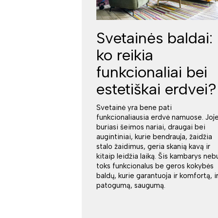
Svetainės baldai:
ko reikia
funkcionaliai bei
estetiškai erdvei?
Svetainė yra bene pati
funkcionaliausia erdvė namuose. Joj
buriasi šeimos nariai, draugai bei
augintiniai, kurie bendrauja, žaidžia
stalo žaidimus, geria skanią kavą ir
kitaip leidžia laiką. Šis kambarys neb
toks funkcionalus be geros kokybės
baldų, kurie garantuoja ir komfortą, i
patogumą, saugumą.