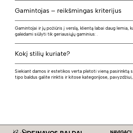
Gamintojas – reikšmingas kriterijus
Gamintojai ir jų požiūris į verslą, klientą labai daug le
galėdami siūlyti tik geriausiųjų gaminius: .
Kokį stilių kuriate?
Siekiant darnos ir estetikos verta plėtoti vieną pasirinktą s
tipo baldus galite rinktis ir kitose kategorijose, pavyzdžiu
NAVIGACI