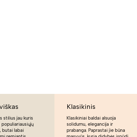
viškas
Klasikinis
 stilius jau kuris
Klasikiniai baldai alsuoja
s populiariausiųjų
solidumu, elegancija ir
 butai labai
prabanga. Paprastai jie būna
ami remiantis
masyvūs, kuria didybės įspūdį.