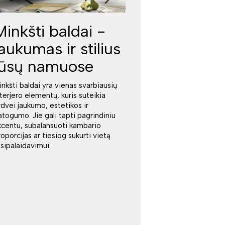
Minkšti baldai -
jaukumas ir stilius
jūsų namuose
inkšti baldai yra vienas svarbiausių
nterjero elementų, kuris suteikia
rdvei jaukumo, estetikos ir
atogumo. Jie gali tapti pagrindiniu
kcentu, subalansuoti kambario
roporcijas ar tiesiog sukurti vietą
tsipalaidavimui.