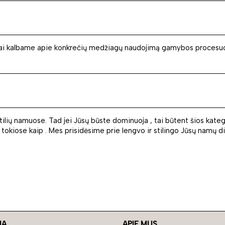
mia, kai kalbame apie konkrečių medžiagų naudojimą gamybos procesu
tilių namuose. Tad jei Jūsų būste dominuoja , tai būtent šios katego
i, tokiose kaip . Mes prisidėsime prie lengvo ir stilingo Jūsų namų d
JA
APIE MUS