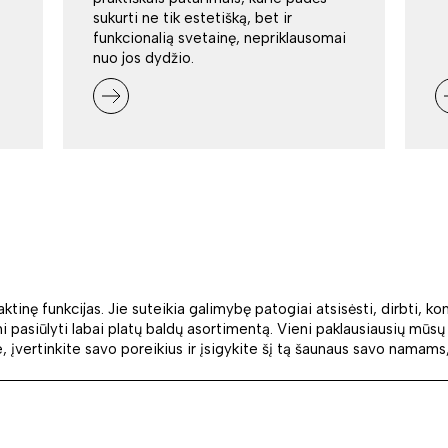
sukurti ne tik estetišką, bet ir
funkcionalią svetainę, nepriklausomai
nuo jos dydžio.
aktinę funkcijas. Jie suteikia galimybę patogiai atsisėsti, dirbti, ko
 pasiūlyti labai platų baldų asortimentą. Vieni paklausiausių mūsų 
, įvertinkite savo poreikius ir įsigykite šį tą šaunaus savo namams,