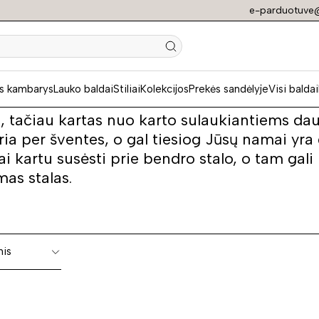
e-parduotuve@
ormuojami stalai
s kambarys
Lauko baldai
Stiliai
Kolekcijos
Prekės sandėlyje
Visi baldai
 stalai dar vadinami stalais transformeriais 
is, tačiau kartas nuo karto sulaukiantiems da
ria per šventes, o gal tiesiog Jūsų namai yra
ai kartu susėsti prie bendro stalo, o tam gal
as stalas.
nis