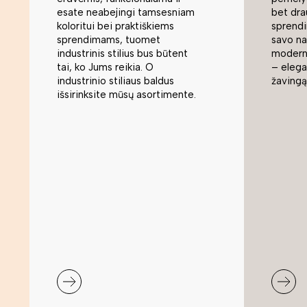
esate neabejingi tamsesniam
bet dra
koloritui bei praktiškiems
sprend
sprendimams, tuomet
savo na
industrinis stilius bus būtent
modern
tai, ko Jums reikia. O
– elegan
industrinio stiliaus baldus
žavingą
išsirinksite mūsų asortimente.