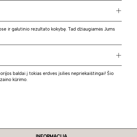
ose ir galutinio rezultato kokybę. Tad džiaugiamės Jums
rijos baldai į tokias erdves įsilies nepriekaištingai! Šio
izaino kūrimo.
INFORMACIJA