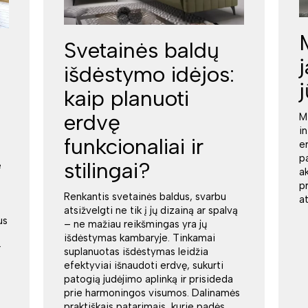
Svetainės baldų
išdėstymo idėjos:
kaip planuoti
erdvę
M
i
funkcionaliai ir
e
p
stilingai?
e
a
p
Renkantis svetainės baldus, svarbu
a
atsižvelgti ne tik į jų dizainą ar spalvą
us
– ne mažiau reikšmingas yra jų
išdėstymas kambaryje. Tinkamai
r
suplanuotas išdėstymas leidžia
efektyviai išnaudoti erdvę, sukurti
patogią judėjimo aplinką ir prisideda
prie harmoningos visumos. Dalinamės
praktiškais patarimais, kurie padės