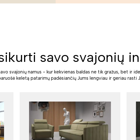
sikurti savo svajonių in
savo svajonių namus - kur kekvienas baldas ne tik gražus, bet ir ide
paruošė keletą patarimų padėsiančių Jums lengviau ir geriau rasti J