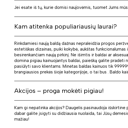
Jei esate iš tų, kurie domisi naujovėmis, tuomet Jums mūsų pa
Kam atitenka populiariausių laurai?
Rinkdamiesi naują baldą dažnas nepraleidžia progos peržvelg
estetiškas dizainas, puiki kokybė, aukštas funkcionalumas i
besirenkančiam naują pirkinį. Ne išimtis ir baldai ar aksesu
domina pigiau kainuojantys baldai, paiešką galite pradėti 
pasiūlyti savo klientams. Minėtas baldas kainuos tik 9999
brangiausios prekės šioje kategorijoje, o tai bus . Baldo kai
Akcijos – proga mokėti pigiau!
Kam gi nepatinka akcijos? Daugelis pasinaudoja išskirtine 
dabar galite įsigyti su didžiausia nuolaida, tai Jūsų dėmes
mažiau!