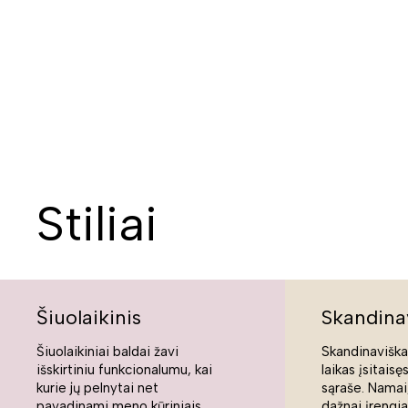
Stiliai
Šiuolaikinis
Skandina
Šiuolaikiniai baldai žavi
Skandinaviškas
išskirtiniu funkcionalumu, kai
laikas įsitaisę
kurie jų pelnytai net
sąraše. Namai,
pavadinami meno kūriniais,
dažnai įrengi