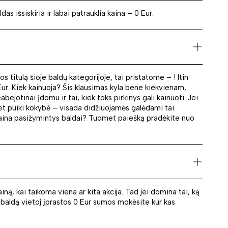
s išsiskiria ir labai patrauklia kaina – 0 Eur.
titulą šioje baldų kategorijoje, tai pristatome – ! Itin
Eur. Kiek kainuoja? Šis klausimas kyla bene kiekvienam,
ejotinai įdomu ir tai, kiek toks pirkinys gali kainuoti. Jei
bet puiki kokybė – visada didžiuojamės galėdami tai
 kaina pasižymintys baldai? Tuomet paiešką pradėkite nuo
, kai taikoma viena ar kita akcija. Tad jei domina tai, ką
ų baldą vietoj įprastos 0 Eur sumos mokėsite kur kas