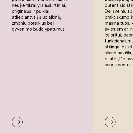
nes jie tikrai yra išskirtiniai,
būtent šio sti
originalūs ir puikiai
Dėl švelnių sp
atliepiantys į šiuolaikinių
praktiškumo ir
žmonių poreikius bei
masina tuos, 
gyvenimo būdo ypatumus.
šviesiem ar n
koloritui, pap
funkcionalumui
stilingai estet
skandinaviškų
rasite „Deina
asortimente.