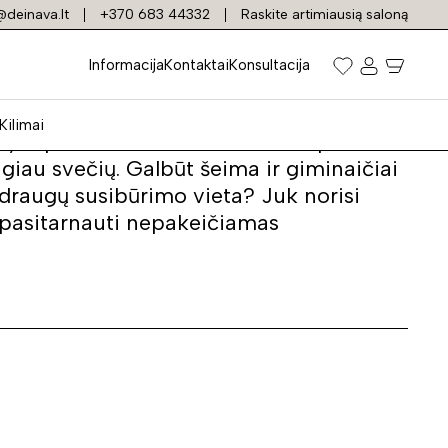
deinava.lt
+370 683 44332
Raskite artimiausią saloną
Informacija
Kontaktai
Konsultacija
Kilimai
yra puiki išeitis nenorintiems apsikrauti
ugiau svečių. Galbūt šeima ir giminaičiai
 draugų susibūrimo vieta? Juk norisi
i pasitarnauti nepakeičiamas