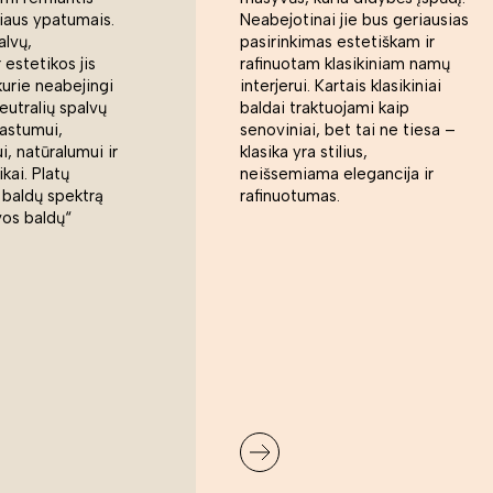
liaus ypatumais.
Neabejotinai jie bus geriausias
alvų,
pasirinkimas estetiškam ir
 estetikos jis
rafinuotam klasikiniam namų
kurie neabejingi
interjerui. Kartais klasikiniai
eutralių spalvų
baldai traktuojami kaip
rastumui,
senoviniai, bet tai ne tiesa –
, natūralumui ir
klasika yra stilius,
ikai. Platų
neišsemiama elegancija ir
 baldų spektrą
rafinuotumas.
vos baldų“