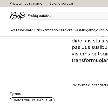
Pristatymas iki namų
Salonų adresai
Transf
Prekių
paieška
Svetainės
Vaikų
Prieškambario
Biuro
Virtuvės
Miegamojo
Vonio
Transformuojami
dideliais stala
pas Jus susibu
visiems patogi
transformuojam
Rikiavimas:
Standarti
Žymos:
TRANSFORMUOJAMI STALAI