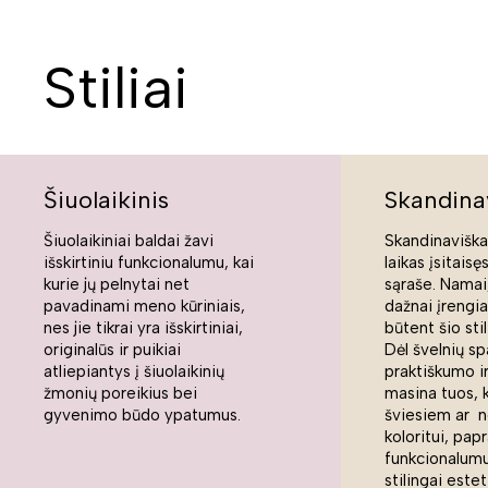
Stiliai
Šiuolaikinis
Skandina
Šiuolaikiniai baldai žavi
Skandinaviškas
išskirtiniu funkcionalumu, kai
laikas įsitaisę
kurie jų pelnytai net
sąraše. Namai,
pavadinami meno kūriniais,
dažnai įrengi
nes jie tikrai yra išskirtiniai,
būtent šio sti
originalūs ir puikiai
Dėl švelnių sp
atliepiantys į šiuolaikinių
praktiškumo ir
žmonių poreikius bei
masina tuos, 
gyvenimo būdo ypatumus.
šviesiem ar n
koloritui, pap
funkcionalumui
stilingai estet