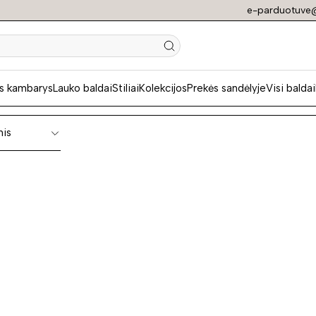
e-parduotuve@
tės sofos lovos
s kambarys
Lauko baldai
Stiliai
Kolekcijos
Prekės sandėlyje
Visi baldai
nis