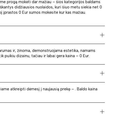
kiame progą mokėti dar mažiau – šios kategorijos baldams
škantys didžiausios nuolaidos, kuri šiuo metu siekia net 0
toj įprastos 0 Eur sumos mokėsite kur kas mažiau.
atvarumas ir, žinoma, demonstruojama estetika, namams
 puikiu dizainu, tačiau ir labai gera kaina – 0 Eur.
ečiame atkreipti dėmesį į naujausią prekę – . Baldo kaina