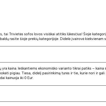
 tai Trivietės sofos lovos visiškai atitiks lūkesčius! Šioje kategorij
ek baldų rasite šioje prekių kategorijoje. Didelė įvairovė kiekvienam 
jų yra kaina. Ieškantiems ekonomiško varianto tikrai patiks – kaina
okėti pigiau. Tiesa, didelį pasirinkimą turės ir tie, kurie nori ir ga
dai kainuoja iki 0 Eur.