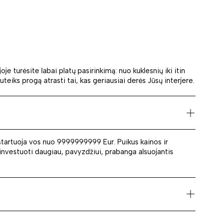
oje turėsite labai platų pasirinkimą: nuo kuklesnių iki itin
suteiks progą atrasti tai, kas geriausiai derės Jūsų interjere.
 startuoja vos nuo 9999999999 Eur. Puikus kainos ir
li investuoti daugiau, pavyzdžiui, prabanga alsuojantis