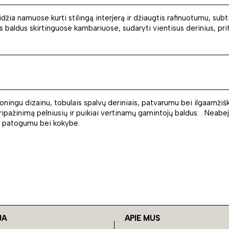
žia namuose kurti stilingą interjerą ir džiaugtis rafinuotumu, subtili
uos baldus skirtinguose kambariuose, sudaryti vientisus derinius, p
ningu dizainu, tobulais spalvų deriniais, patvarumu bei ilgaamžišk
 pripažinimą pelniusių ir puikiai vertinamų gamintojų baldus: . Neab
is patogumu bei kokybe.
JA
APIE MUS