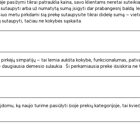
ėje pasižymi tikrai patrauklia kaina, savo klientams neretai sutei
 sutaupyti arba už numatytą sumą įsigyti dar prabangesnį baldą. Ie
 Šiuo metu pirkdami šią prekę sutaupysite tikrai didelę sumą – vie
sutaupyti, tačiau ne kokybės sąskaita.
aug pirkėjų simpatijų – tai lemia aukšta kokybė, funkcionalumas, p
augiausia dėmesio sulaukia . Ši perkamiausia prekė išsiskiria ne tik
s įdomu, ką naujo turime pasiūlyti šioje prekių kategorijoje, tai kvi