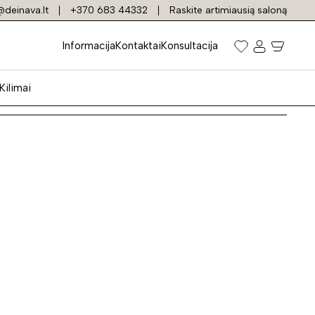
deinava.lt
+370 683 44332
Raskite artimiausią saloną
Informacija
Kontaktai
Konsultacija
Kilimai