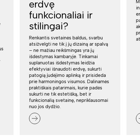
erdvę
M
i
funkcionaliai ir
e
p
stilingai?
e
a
p
Renkantis svetainės baldus, svarbu
a
atsižvelgti ne tik į jų dizainą ar spalvą
us
– ne mažiau reikšmingas yra jų
išdėstymas kambaryje. Tinkamai
r
suplanuotas išdėstymas leidžia
efektyviai išnaudoti erdvę, sukurti
patogią judėjimo aplinką ir prisideda
prie harmoningos visumos. Dalinamės
praktiškais patarimais, kurie padės
sukurti ne tik estetišką, bet ir
funkcionalią svetainę, nepriklausomai
nuo jos dydžio.