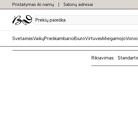
Pristatymas iki namų
Salonų adresai
Trivie
Prekių
paieška
Svetainės
Vaikų
Prieškambario
Biuro
Virtuvės
Miegamojo
Vonio
Rikiavimas:
Standarti