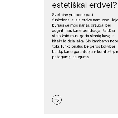
estetiškai erdvei?
Svetainė yra bene pati
funkcionaliausia erdvė namuose. Joj
buriasi šeimos nariai, draugai bei
augintiniai, kurie bendrauja, žaidžia
stalo žaidimus, geria skanią kavą ir
kitaip leidžia laiką. Šis kambarys neb
toks funkcionalus be geros kokybės
baldų, kurie garantuoja ir komfortą, i
patogumą, saugumą.