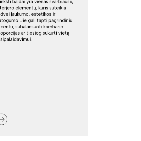
inkšti baldai yra vienas svarbiausių
nterjero elementų, kuris suteikia
rdvei jaukumo, estetikos ir
atogumo. Jie gali tapti pagrindiniu
kcentu, subalansuoti kambario
roporcijas ar tiesiog sukurti vietą
tsipalaidavimui.