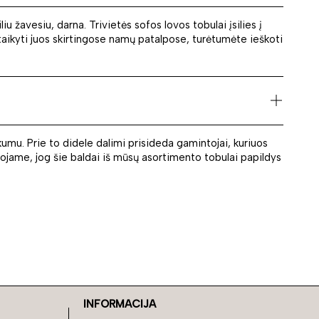
u žavesiu, darna. Trivietės sofos lovos tobulai įsilies į
ritaikyti juos skirtingose namų patalpose, turėtumėte ieškoti
umu. Prie to didele dalimi prisideda gamintojai, kuriuos
ejojame, jog šie baldai iš mūsų asortimento tobulai papildys
INFORMACIJA