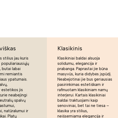
viškas
Klasikinis
 stilius jau kuris
Klasikiniai baldai alsuoja
s populiariausiųjų
solidumu, elegancija ir
 butai labai
prabanga. Paprastai jie būna
ami remiantis
masyvūs, kuria didybės įspūdį.
liaus ypatumais.
Neabejotinai jie bus geriausias
alvų,
pasirinkimas estetiškam ir
 estetikos jis
rafinuotam klasikiniam namų
kurie neabejingi
interjerui. Kartais klasikiniai
eutralių spalvų
baldai traktuojami kaip
rastumui,
senoviniai, bet tai ne tiesa –
, natūralumui ir
klasika yra stilius,
ikai. Platų
neišsemiama elegancija ir