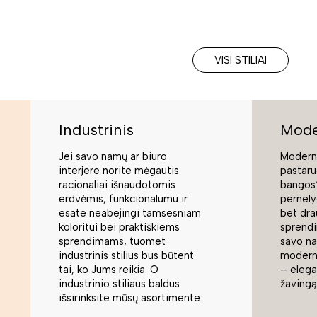
VISI STILIAI
Industrinis
Mode
Jei savo namų ar biuro
Moderni
interjere norite mėgautis
pastaru
racionaliai išnaudotomis
bangos“
erdvėmis, funkcionalumu ir
pernely
esate neabejingi tamsesniam
bet dra
koloritui bei praktiškiems
sprend
sprendimams, tuomet
savo na
industrinis stilius bus būtent
modern
tai, ko Jums reikia. O
– elegan
industrinio stiliaus baldus
žavingą
išsirinksite mūsų asortimente.