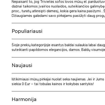
Nepaisant to, jog Trivietės sofos lovos mūsų el. parduotuv
dažnai taikomos įvairios nuolaidos, suteikiančios galimybę
proc., turėtų atkreipti dėmesį, kokia gera kaina pasižymi .
Džiaugiamės galėdami savo pirkėjams pasiūlyti daug progų 
Populiariausi
Šioje prekių kategorijoje esantys baldai sulaukia labai d
suteikianti papildomos elegancijos, darnos. Baldų visumoje d
Naujausi
Ištikimiausi mūsų pirkėjai nuolat seka naujienas. Jei ir Jum
siekia 0 Eur – tai tobulas kainos ir kokybės santykis!
Harmonija