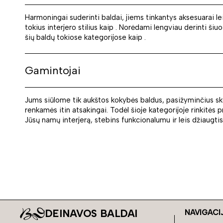
Harmoningai suderinti baldai, jiems tinkantys aksesuarai leid
tokius interjero stilius kaip . Norėdami lengviau derinti ši
šių baldų tokiose kategorijose kaip .
Gamintojai
Jums siūlome tik aukštos kokybės baldus, pasižyminčius sko
renkamės itin atsakingai. Todėl šioje kategorijoje rinkitės
Jūsų namų interjerą, stebins funkcionalumu ir leis džiaugt
DEINAVOS BALDAI
NAVIGACI