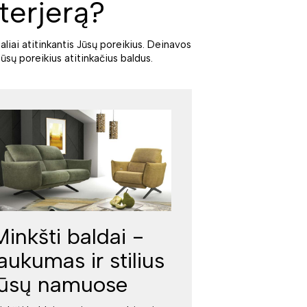
terjerą?
aliai atitinkantis Jūsų poreikius. Deinavos
ūsų poreikius atitinkačius baldus.
Minkšti baldai -
jaukumas ir stilius
jūsų namuose