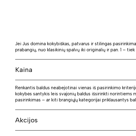
Jei Jus domina kokybiškas, patvarus ir stilingas pasirinkimas,
prabangių, nuo klasikinių spalvų iki originalių ir pan. 1 – ti
Kaina
Renkantis baldus neabejotinai vienas iš pasirinkimo kriteri
kokybės santykis leis svajonių baldus išsirinkti norintiems m
pasirinkimas – ar kiti brangiųjų kategorijai priklausantys bal
Akcijos