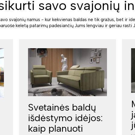
sikurti savo svajonių in
savo svajonių namus - kur kekvienas baldas ne tik gražus, bet ir ide
paruošė keletą patarimų padėsiančių Jums lengviau ir geriau rasti J
Svetainės baldų
išdėstymo idėjos:
kaip planuoti