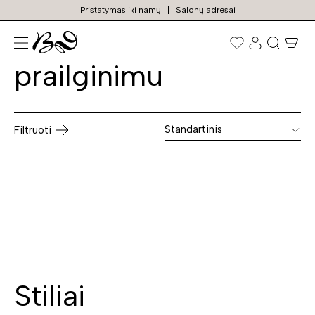
Pristatymas iki namų
Salonų adresai
Valgomojo stalai su
Prekių
paieška
prailginimu
Standartinis
Filtruoti
Stiliai