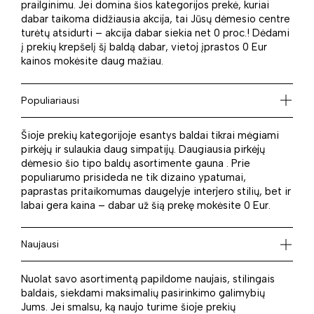
prailginimu. Jei domina šios kategorijos prekė, kuriai
dabar taikoma didžiausia akcija, tai Jūsų dėmesio centre
turėtų atsidurti – akcija dabar siekia net 0 proc.! Dėdami
į prekių krepšelį šį baldą dabar, vietoj įprastos 0 Eur
kainos mokėsite daug mažiau.
Populiariausi
Šioje prekių kategorijoje esantys baldai tikrai mėgiami
pirkėjų ir sulaukia daug simpatijų. Daugiausia pirkėjų
dėmesio šio tipo baldų asortimente gauna . Prie
populiarumo prisideda ne tik dizaino ypatumai,
paprastas pritaikomumas daugelyje interjero stilių, bet ir
labai gera kaina – dabar už šią prekę mokėsite 0 Eur.
Naujausi
Nuolat savo asortimentą papildome naujais, stilingais
baldais, siekdami maksimalių pasirinkimo galimybių
Jums. Jei smalsu, ką naujo turime šioje prekių