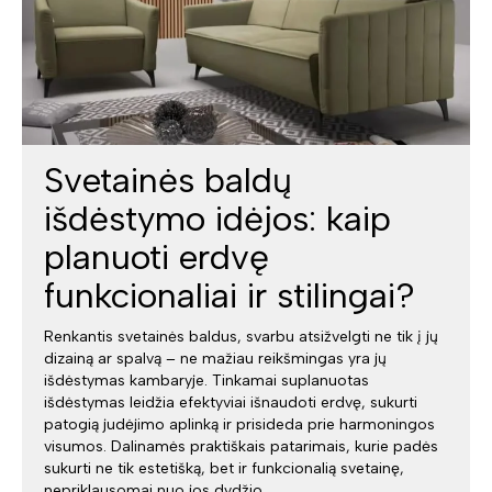
Svetainės baldų
išdėstymo idėjos: kaip
planuoti erdvę
funkcionaliai ir stilingai?
Renkantis svetainės baldus, svarbu atsižvelgti ne tik į jų
dizainą ar spalvą – ne mažiau reikšmingas yra jų
išdėstymas kambaryje. Tinkamai suplanuotas
išdėstymas leidžia efektyviai išnaudoti erdvę, sukurti
patogią judėjimo aplinką ir prisideda prie harmoningos
visumos. Dalinamės praktiškais patarimais, kurie padės
sukurti ne tik estetišką, bet ir funkcionalią svetainę,
nepriklausomai nuo jos dydžio.