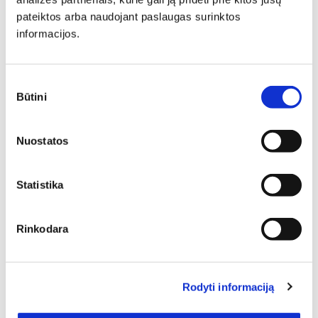
Minkšti baldai yra vienas svarbiausių interjero elementų,
pateiktos arba naudojant paslaugas surinktos
kuris suteikia erdvei jaukumo, estetikos ir patogumo. Jie
informacijos.
gali tapti pagrindiniu akcentu, subalansuoti kambario
proporcijas ar tiesiog sukurti vietą atsipalaidavimui.
Sutikimo
Būtini
pasirinkimas
Nuostatos
Statistika
Aktualūs aukštos kokybės, funkcionalūs ir labai dailūs
baldai iš kategorijos Valgomojo stalai su prailginimu?
Tokiu atveju siūlome rinktis mūsų el. parduotuvėje – čia
Rinkodara
kiekvieno iš Jūsų laukia labai platus pasirinkimas pagal
spalvas, medžiagas, formą, kitus dizaino ypatumus. 1 –
tiek prekių Jūsų dėmesio laukia šioje baldų kategorijoje.
Platus pasirinkimas suteikia progą kiekvienam atrasti tai,
Rodyti informaciją
kad gražiausiai įsilies į kuriamą namų interjerą.