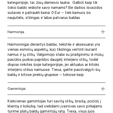
kategorijoje, tai Jūsų dėmesio laukia . Galbūt kaip tik
tokio baldo ieškote savo namams? Be dailios išvaizdos
sužavės ir patraukli kaina: 0 Eur – tiek kainuos šis
naujutėlis, stilingas ir labai patvarus baldas.
Harmonija
Harmoningai derantys baldai, tekstilė ir aksesuarai yra
vienas esminių aspektų, kurį tikslinga vertinti kuriant
namus ir jų stilių. Valgomojo stalai su prailginimu iš mūsų
pasiūlos puikiai papildys daugelį interjero stilių, todėl
drąsiai rinkitės šioje kategorijoje, jei aktualus ar kitoks
interjero stilius namuose. Tiesa, galite pasižvalgyti šių
baldų ir kitose prekių grupėse – tokiose kaip .
Gamintojai
Kiekvienas gamintojas turi savitą stilių, braižą, požiūrį į
klientą ir kokybę, tad siekdami įvairovės savo pirkėjams
turime platų baldų gamintojų ratą. Tiesa, visus juos