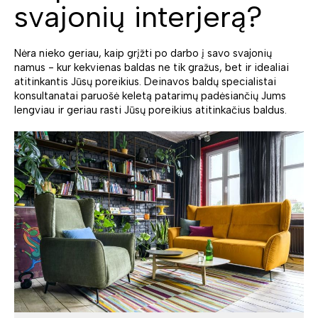
svajonių interjerą?
Nėra nieko geriau, kaip grįžti po darbo į savo svajonių
namus - kur kekvienas baldas ne tik gražus, bet ir idealiai
atitinkantis Jūsų poreikius. Deinavos baldų specialistai
konsultanatai paruošė keletą patarimų padėsiančių Jums
lengviau ir geriau rasti Jūsų poreikius atitinkačius baldus.