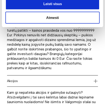
Leisti visus
Kaina
Tikriausiai niekas neprieštaraus, jog kaina daugiau ar
Atmesti
mažiau yra reikšmingas aspektas, renkantis baldus ar
kitus pirkinius. Jei domina mažesnės investicijos, Jums
turėtų patikti – kainos prasideda vos nuo 9999999999
Eur. Pirkinys nenuvils net didžiausių skeptikų – puikios
medžiagos ir apgalvoti dizaino sprendimai lemia, jog už
nedidelę kainą įsigysite puikų baldą savo namams. O
galbūt norite išskirtinės prabangos, šio to ypatingo ir
galite investuoti daugiau? Brangiųjų kategorijai
priklausantys baldai kainuos iki 0 Eur. Čia rasite tokias
prekes kaip ar kitas, išsiskiriančias rafinuotumu,
patvarumu ir ilgaamžiškumu.
Akcijos
Kam gi nepatinka akcijos ir galimybė sutaupyti?
Atsižvelgdami į tai savo kelintus labai dažnai lepiname
šauniomis nuolaidomis! Ne išimtis ir Valgomojo stalai su