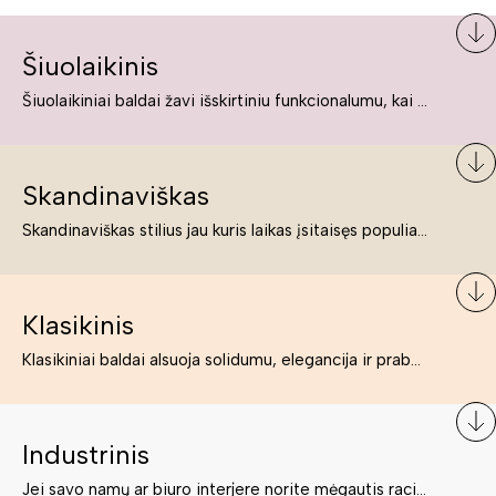
Šiuolaikinis
Šiuolaikiniai baldai žavi išskirtiniu funkcionalumu, kai kurie jų pelnytai net pavadinami meno kūriniais, nes jie tikrai yra išskirtiniai, originalūs ir puikiai atliepiantys į šiuolaikinių žmonių poreikius bei gyvenimo būdo ypatumus.
Skandinaviškas
Skandinaviškas stilius jau kuris laikas įsitaisęs populiariausiųjų sąraše. Namai, butai labai dažnai įrengiami remiantis būtent šio stiliaus ypatumais. Dėl švelnių spalvų, praktiškumo ir estetikos jis masina tuos, kurie neabejingi šviesiem ar neutralių spalvų koloritui, paprastumui, funkcionalumui, natūralumui ir stilingai estetikai. Platų skandinaviškų baldų spektrą rasite „Deinavos baldų“ asortimente.
Klasikinis
Klasikiniai baldai alsuoja solidumu, elegancija ir prabanga. Paprastai jie būna masyvūs, kuria didybės įspūdį. Neabejotinai jie bus geriausias pasirinkimas estetiškam ir rafinuotam klasikiniam namų interjerui. Kartais klasikiniai baldai traktuojami kaip senoviniai, bet tai ne tiesa – klasika yra stilius, neišsemiama elegancija ir rafinuotumas.
Industrinis
Jei savo namų ar biuro interjere norite mėgautis racionaliai išnaudotomis erdvėmis, funkcionalumu ir esate neabejingi tamsesniam koloritui bei praktiškiems sprendimams, tuomet industrinis stilius bus būtent tai, ko Jums reikia. O industrinio stiliaus baldus išsirinksite mūsų asortimente.