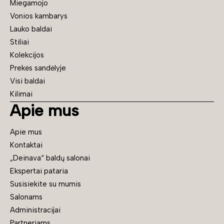
Miegamojo
Vonios kambarys
Lauko baldai
Stiliai
Kolekcijos
Prekės sandėlyje
Visi baldai
Kilimai
Apie mus
Apie mus
Kontaktai
„Deinava“ baldų salonai
Ekspertai pataria
Susisiekite su mumis
Salonams
Administracijai
Partneriams