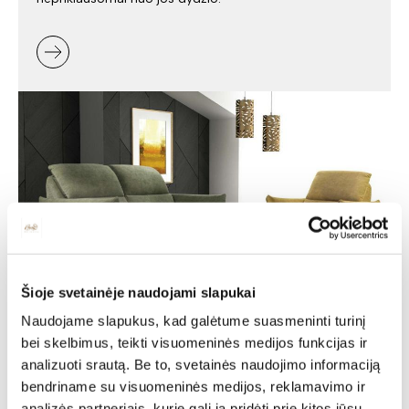
Šioje svetainėje naudojami slapukai
Minkšti baldai -
Naudojame slapukus, kad galėtume suasmeninti turinį
bei skelbimus, teikti visuomeninės medijos funkcijas ir
jaukumas ir stilius jūsų
analizuoti srautą. Be to, svetainės naudojimo informaciją
namuose
bendriname su visuomeninės medijos, reklamavimo ir
analizės partneriais, kurie gali ją pridėti prie kitos jūsų