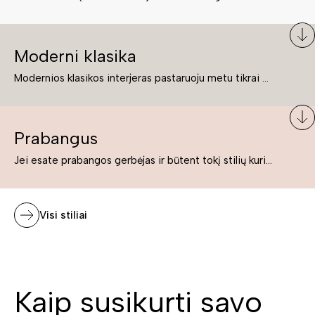
Moderni klasika
Modernios klasikos interjeras pastaruoju metu tikrai yra „ant bangos“. Tie, kurie nenori pernelyg nutolti nuo klasikos, bet drauge žavisi šiuolaikiškais sprendimais, su malonumu savo namuose kuria klasikos ir modernaus interjero tandemą – elegantišką, subtilų ir žavingą.
Prabangus
Jei esate prabangos gerbėjas ir būtent tokį stilių kuriate savo namuose ar biure, tuomet solidūs, prabangūs baldai nepriekaištingai įsilies į Jūsų kuriamą interjerą.
Visi stiliai
Kaip susikurti savo